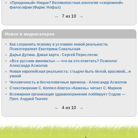
«Прощенный» Ницше? Великопостная апология «скоромной»
философии (Фарис Нофал)
←
7 из 10
→
Новое в медиагалерее
Как сохранить психику в условиях новой реальности.
Психотерапевт Екатерина Сокальская
Дарья Дугина. Дикая карта - Сергей Переслегин
«Все русские виноваты» — что на это ответить? Психолог
Александр Асмолов
Новая европейская реальность: стыдно быть белой, красивой... и
умной
Человечность в бесчеловечные времена - Александр Асмолов
Стихотворение С. Коппел-Ковтун «Камень» читает С. Марнов
Всемирная организация здравоохранения лоббирует Содом —
Прот. Андрей Ткачёв
←
4 из 10
→