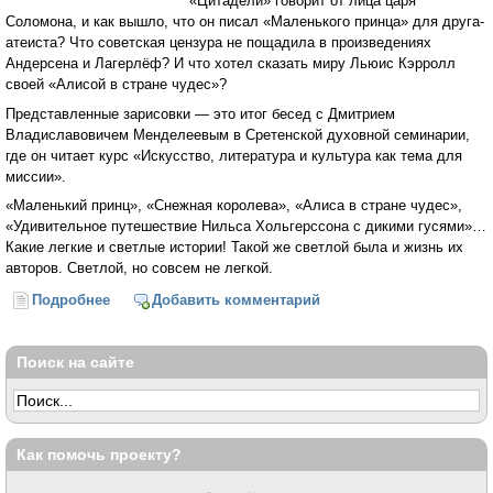
«Цитадели» говорит от лица царя
Соломона, и как вышло, что он писал «Маленького принца» для друга-
атеиста? Что советская цензура не пощадила в произведениях
Андерсена и Лагерлёф? И что хотел сказать миру Льюис Кэрролл
своей «Алисой в стране чудес»?
Представленные зарисовки — это итог бесед с Дмитрием
Владиславовичем Менделеевым в Сретенской духовной семинарии,
где он читает курс «Искусство, литература и культура как тема для
миссии».
«Маленький принц», «Снежная королева», «Алиса в стране чудес»,
«Удивительное путешествие Нильса Хольгерссона с дикими гусями»…
Какие легкие и светлые истории! Такой же светлой была и жизнь их
авторов. Светлой, но совсем не легкой.
Подробнее
о Сказочники и их судьбы (Дмитрий Менделеев)
Добавить комментарий
Поиск на сайте
Как помочь проекту?