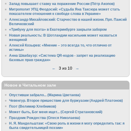
Запад повышает ставку на поражение России (Пётр Акопов)
Митрополит УПЦ Феодосий: «Судьба Яна Таксюра может стать
показателем отношения к свободе слова в Украине»
Алек­сандр Михайловский: Старчество в нашей жизни. Прп. Паисий
Величковский
«Трибуну для поэта» в Екатеринбурге закрыли забором
Новая реальность: В Шотландии насильник может назваться
женщиной
Алексей Козырев: «Мнение – это всегда то, что отлично от
истины»
Анна Швабауэр: «Система QR-кодов - запрет на реализацию
базовых прав граждан»
←
3 из 10
→
Новое в Читальном зале
Опустивши забрало... (Марина Цветаева)
Чевенгур. Второе пришествие для буржуазии (Андрей Платонов)
Поэт (Велимир Хлебников)
Может быть, Бог меня ищет... (Сергей Стратановский)
Праздник Рождества (Олеся Николаева)
Н. Я. Мандельштам: «Свою pоль в жизни я могу опpеделить так: я
была свидетельницей поэзии»