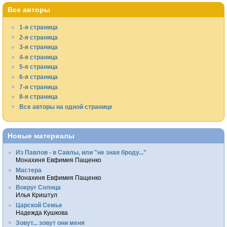
Все авторы
1-я страница
2-я страница
3-я страница
4-я страница
5-я страница
6-я страница
7-я страница
8-я страница
Все авторы на одной странице
Новые материалы
Из Павлов - в Савлы, или "не зная броду..."
Монахиня Евфимия Пащенко
Мастера
Монахиня Евфимия Пащенко
Вокруг Солнца
Илья Криштул
Царской Семье
Надежда Кушкова
Зовут... зовут они меня