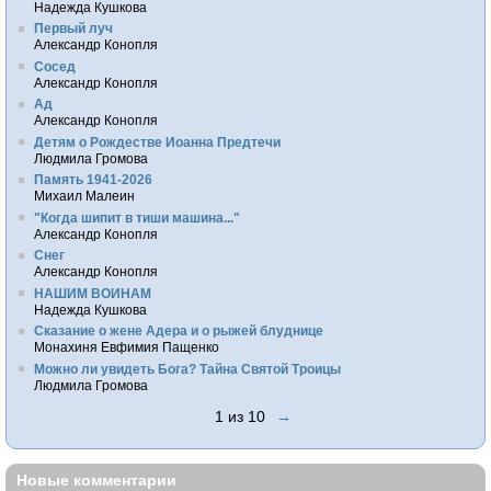
Надежда Кушкова
Первый луч
Александр Конопля
Сосед
Александр Конопля
Ад
Александр Конопля
Детям о Рождестве Иоанна Предтечи
Людмила Громова
Память 1941-2026
Михаил Малеин
"Когда шипит в тиши машина..."
Александр Конопля
Снег
Александр Конопля
НАШИМ ВОИНАМ
Надежда Кушкова
Сказание о жене Адера и о рыжей блуднице
Монахиня Евфимия Пащенко
Можно ли увидеть Бога? Тайна Святой Троицы
Людмила Громова
1 из 10
→
Новые комментарии