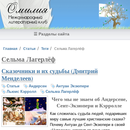
Перейти к основному содержанию
Омилия
Международный
литературный клуб
☰ Разделы сайта
Вы здесь
Главная
Статьи
Теги
Сельма Лагерлёф
Сельма Лагерлёф
Сказочники и их судьбы (Дмитрий
Менделеев)
Статьи
Андерсен
Антуан Экзюпери
Льюис Кэрролл
Сельма Лагерлёф
Чего мы не знаем об Андерсене,
Сент-Экзюпери и Кэрролле
Как сложилась судьба людей, подаривших
миру самые лучшие христианские сказки?
Почему Антуан де Сент-Экзюпери в своей