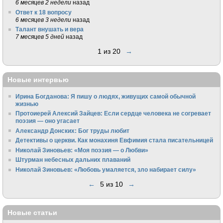
6 месяцев 2 недели
назад
Ответ к 18 вопросу
6 месяцев 3 недели
назад
Талант внушать и вера
7 месяцев 5 дней
назад
1 из 20
→
Новые интервью
Ирина Богданова: Я пишу о людях, живущих самой обычной
жизнью
Протоиерей Алексий Зайцев: Если сердце человека не согревает
поэзия — оно угасает
Александр Донских: Бог труды любит
Детективы о церкви. Как монахиня Евфимия стала писательницей
Николай Зиновьев: «Моя поэзия — о Любви»
Штурман небесных дальних плаваний
Николай Зиновьев: «Любовь умаляется, зло набирает силу»
←
5 из 10
→
Новые статьи