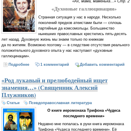
«Ах, мама, маменька…» Стр. 2
«Духовные галлюцинации»
Странная ситуация у нас в народе. Несколько
поколений предков атеистами были — сплошь
партийные да комсомольцы. Большинство
нынешних православных крестились
пять-десять
лет назад. Духовную жизнь мы знаем только по книжкам
да по житиям. Возможно поэтому — в следствие отсутствия реального
положительного духовного опыта у нас наступают «духовные
галлюцинации».
Подробнее
о «Ах, мама, маменька …» (Игумен Игнатий (Душеин)
1 комментарий
Добавить комментарий
«Род лукавый и прелюбодейный ищет
знамения…» (Священник Алексий
Плужников)
Статьи
Псевдоправославная литература
О книге иеромонаха Трифона «Чудеса
последнего времени»
Недавно мне попалась в руки книга иеромонаха
Трифона «Чудеса последнего времени». Её