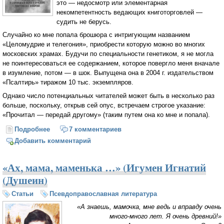
это — недосмотр или элементарная
некомпетентность ведающих книготорговлей —
судить не берусь.
Случайно ко мне попала брошюра с интригующим названием
«Целомудрие и телегония», приобрести которую можно во многих
московских храмах. Будучи по специальности генетиком, я не могла
не поинтересоваться ее содержанием, которое повергло меня вначале
в изумление, потом — в шок. Выпущена она в 2004 г. издательством
«Псалтирь» тиражом 10 тыс. экземпляров.
Однако число потенциальных читателей может быть в несколько раз
больше, поскольку, открыв сей опус, встречаем строгое указание:
«Прочитал — передай другому» (таким путем она ко мне и попала).
Подробнее
о Мифотворчество вместо проповеди. О телегонии
7 комментариев
(Галина Муравник)
Добавить комментарий
«Ах, мама, маменька …» (Игумен Игнатий
(Душеин)
Статьи
Псевдоправославная литература
«А знаешь, мамочка, мне ведь и вправду очень
много-много
лет. Я очень древний!»