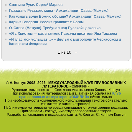
Святыни Руси. Сергей Марнов
Граждане Русского мира - Архимандрит Савва (Мажуко)
Как узнать волю Божию обо мне? Архимандрит Савва (Мажуко)
Каринэ Геворгян. Россия граничит с Богом
О. Савва (Мажуко). Трибунал над Русской церковью
«Я с Христом — как в танке». Парсуна писателя Яна Таксюра
«И глас мой услышат…» – фильм о митрополите Черкасском и
Каневском Феодосии
1 из 10
→
© А. Ковтун 2008–2026 МЕЖДУНАРОДНЫЙ КЛУБ ПРАВОСЛАВНЫХ
ЛИТЕРАТОРОВ «ОМИЛИЯ»
Руководитель проекта — Светлана Анатольевна Коппел-Ковтун.
При использования материалов сайта, активная ссылка на
Клуб
православных литераторов «ОМИЛИЯ»
обязательна.
При необходимости коммерческого использования текстов обязательно
свяжитесь с администрацией.
Публикуемые материалы не всегда совпадают с точкой зрения редакции.
Приглашаем к сотрудничеству православных авторов.
Разработка, создание и поддержка сайта: А. Ковтун, С. Коппел-Ковтун