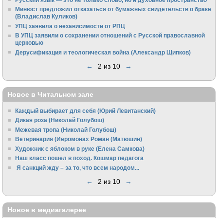
Минюст предложил отказаться от бумажных свидетельств о браке
(Владислав Куликов)
УПЦ заявила о независимости от РПЦ
В УПЦ заявили о сохранении отношений с Русской православной
церковью
Дерусификация и теологическая война (Александр Щипков)
←
2 из 10
→
Новое в Читальном зале
Каждый выбирает для себя (Юрий Левитанский)
Дикая роза (Николай Голубош)
Межевая тропа (Николай Голубош)
Ветеринария (Иеромонах Роман (Матюшин)
Художник с яблоком в руке (Елена Самкова)
Наш класс пошёл в поход. Кошмар педагога
Я санкций жду – за то, что всем народом...
←
2 из 10
→
Новое в медиагалерее