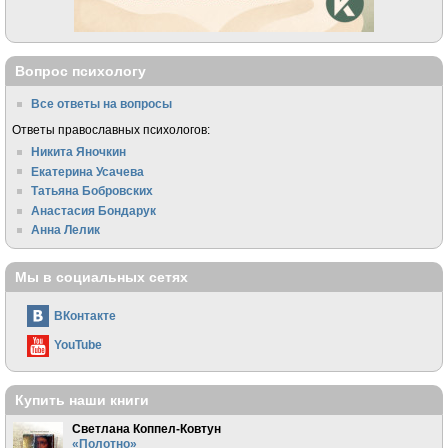
Вопрос психологу
Все ответы на вопросы
Ответы православных психологов:
Никита Яночкин
Екатерина Усачева
Татьяна Бобровских
Анастасия Бондарук
Анна Лелик
Мы в социальных сетях
ВКонтакте
YouTube
Купить наши книги
Светлана Коппел-Ковтун
«Полотно»