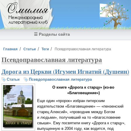
Перейти к основному содержанию
Омилия
Международный
литературный клуб
☰ Разделы сайта
Вы здесь
Главная
Статьи
Теги
Псевдоправославная литература
Псевдоправославная литература
Дорога из Церкви (Игумен Игнатий (Душеин)
Статьи
Псевдоправославная литература
О книге «Дорога к старцу» (
из-во
«Благовещение»)
Еще один «пророк» избран питерским
издательством «Благовещение» — «пензенский
старец Алексий», «проводник между Богом
и людьми», получивший на то «благословение
свыше». Ему посвятили книгу «Дорога к старцу»,
выпущенную в 2004 году, как водится, под