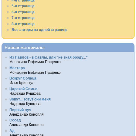
4-я страница
5-я страница
6-я страница
7-я страница
8-я страница
Все авторы на одной странице
Новые материалы
Из Павлов - в Савлы, или "не зная броду..."
Монахиня Евфимия Пащенко
Мастера
Монахиня Евфимия Пащенко
Вокруг Солнца
Илья Криштул
Царской Семье
Надежда Кушкова
Зовут... зовут они меня
Надежда Кушкова
Первый луч
Александр Конопля
Сосед
Александр Конопля
Ад
Александр Конопля