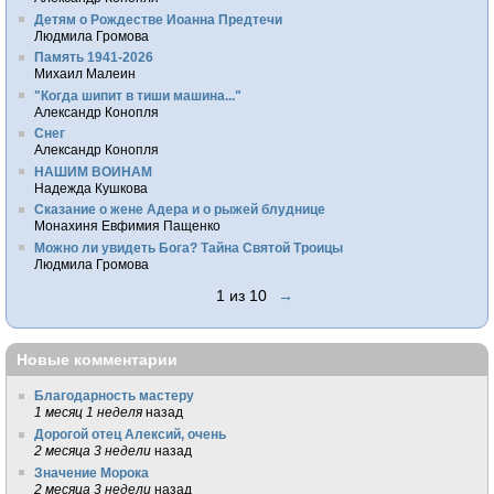
Детям о Рождестве Иоанна Предтечи
Людмила Громова
Память 1941-2026
Михаил Малеин
"Когда шипит в тиши машина..."
Александр Конопля
Снег
Александр Конопля
НАШИМ ВОИНАМ
Надежда Кушкова
Сказание о жене Адера и о рыжей блуднице
Монахиня Евфимия Пащенко
Можно ли увидеть Бога? Тайна Святой Троицы
Людмила Громова
1 из 10
→
Новые комментарии
Благодарность мастеру
1 месяц 1 неделя
назад
Дорогой отец Алексий, очень
2 месяца 3 недели
назад
Значение Морока
2 месяца 3 недели
назад