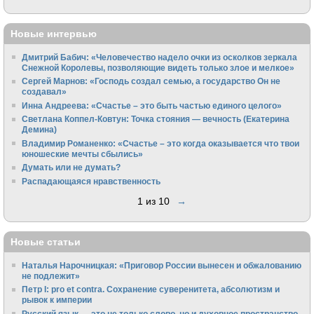
Новые интервью
Дмитрий Бабич: «Человечество надело очки из осколков зеркала
Снежной Королевы, позволяющие видеть только злое и мелкое»
Сергей Марнов: «Господь создал семью, а государство Он не
создавал»
Инна Андреева: «Счастье – это быть частью единого целого»
Светлана Коппел-Ковтун: Точка стояния — вечность (Екатерина
Демина)
Владимир Романенко: «Счастье – это когда оказывается что твои
юношеские мечты сбылись»
Думать или не думать?
Распадающаяся нравственность
1 из 10
→
Новые статьи
Наталья Нарочницкая: «Приговор России вынесен и обжалованию
не подлежит»
Петр I: pro et contra. Сохранение суверенитета, абсолютизм и
рывок к империи
Русский язык — это не только слово, но и духовное пространство