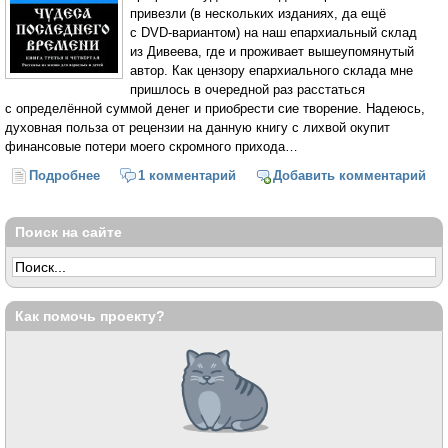
привезли (в нескольких изданиях, да ещё
с
DVD-вариантом
) на наш епархиальный склад
из Дивеева, где и проживает вышеупомянутый
автор. Как цензору епархиального склада мне
пришлось в очередной раз расстаться
с определённой суммой денег и приобрести сие творение. Надеюсь,
духовная польза от рецензии на данную книгу с лихвой окупит
финансовые потери моего скромного прихода…
Подробнее
о «Род лукавый и прелюбодейный ищет
1 комментарий
Добавить комментарий
знамения…» (Священник Алексий Плужников)
Поиск на сайте
Как помочь проекту?