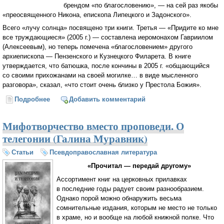
брендом «по благословению», — на сей раз якобы
«преосвященного Никона, епископа Липецкого и Задонского».
Всего «лучу солнца» посвящено три книги. Третья — «Придите ко мне
все труждающиеся» (2005 г.) — составлена иеромонахом Гавриилом
(Алексеевым), но теперь помечена «благословением» другого
архиепископа — Пензенского и Кузнецкого Филарета. В книге
утверждается, что батюшка, после кончины в 2005 г. «общающийся
со своими прихожанами на своей могилке… в виде мысленного
разговора», сказал, «что стоит очень близко у Престола Божия».
Подробнее
о Дорога из Церкви (Игумен Игнатий (Душеин)
Добавить комментарий
Мифотворчество вместо проповеди. О
телегонии (Галина Муравник)
Статьи
Псевдоправославная литература
«Прочитал — передай другому»
Ассортимент книг на церковных прилавках
в последние годы радует своим разнообразием.
Однако порой можно обнаружить весьма
сомнительные издания, которым не место не только
в храме, но и вообще на любой книжной полке. Что