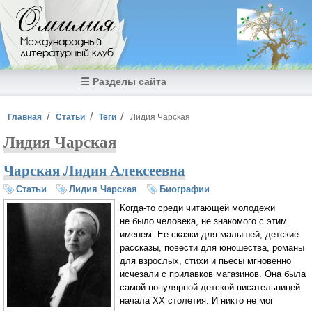
Перейти к основному содержанию
Омилия
Международный
литературный клуб
☰ Разделы сайта
Вы здесь
Главная
Статьи
Теги
Лидия Чарская
Лидия Чарская
Чарская Лидия Алексеевна
Статьи
Лидия Чарская
Биографии
Когда-то
среди читающей молодежи
не было человека, не знакомого с этим
именем. Ее сказки для малышей, детские
рассказы, повести для юношества, романы
для взрослых, стихи и пьесы мгновенно
исчезали с прилавков магазинов. Она была
самой популярной детской писательницей
начала XX столетия. И никто не мог