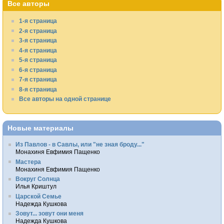
Все авторы
1-я страница
2-я страница
3-я страница
4-я страница
5-я страница
6-я страница
7-я страница
8-я страница
Все авторы на одной странице
Новые материалы
Из Павлов - в Савлы, или "не зная броду..."
Монахиня Евфимия Пащенко
Мастера
Монахиня Евфимия Пащенко
Вокруг Солнца
Илья Криштул
Царской Семье
Надежда Кушкова
Зовут... зовут они меня
Надежда Кушкова