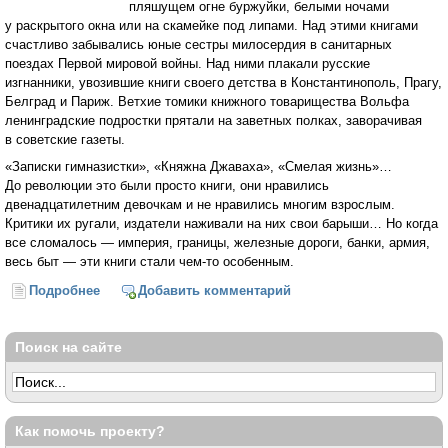
пляшущем огне буржуйки, белыми ночами
у раскрытого окна или на скамейке под липами. Над этими книгами
счастливо забывались юные сестры милосердия в санитарных
поездах Первой мировой войны. Над ними плакали русские
изгнанники, увозившие книги своего детства в Константинополь, Прагу,
Белград и Париж. Ветхие томики книжного товарищества Вольфа
ленинградские подростки прятали на заветных полках, заворачивая
в советские газеты.
«Записки гимназистки», «Княжна Джаваха», «Смелая жизнь»…
До революции это были просто книги, они нравились
двенадцатилетним девочкам и не нравились многим взрослым.
Критики их ругали, издатели наживали на них свои барыши… Но когда
все сломалось — империя, границы, железные дороги, банки, армия,
весь быт — эти книги стали
чем-то
особенным.
Подробнее
о Фея с петербургского двора
Добавить комментарий
Поиск на сайте
Как помочь проекту?