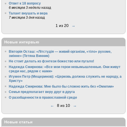
Ответ к 18 вопросу
6 месяцев 3 недели
назад
Талант внушать и вера
7 месяцев 3 дня
назад
1 из 20
→
Новые интервью
Вікторія Осташ: «Літстудія — живий організм, «тіло» рухоме,
змінне» (Тетяна Винник)
Не стоит делать из фэнтези божество или пугало!
Надежда Смирнова: «Все мои герои невымышленные. Они живут
среди нас, рядом с нами»
Игумен Петр (Мещеринов): «Церковь должна служить не народу, а
Христу»
Надежда Смирнова: Мне было бы сложно жить без «Омилии»
Семья предполагает веру друг в друга
О разобщенности в православной среде
←
8 из 10
→
Новые статьи