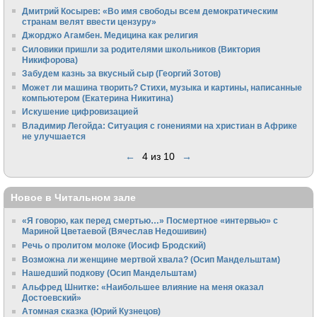
Дмитрий Косырев: «Во имя свободы всем демократическим
странам велят ввести цензуру»
Джорджо Агамбен. Медицина как религия
Силовики пришли за родителями школьников (Виктория
Никифорова)
Забудем казнь за вкусный сыр (Георгий Зотов)
Может ли машина творить? Стихи, музыка и картины, написанные
компьютером (Екатерина Никитина)
Искушение цифровизацией
Владимир Легойда: Ситуация с гонениями на христиан в Африке
не улучшается
←
4 из 10
→
Новое в Читальном зале
«Я говорю, как перед смертью…» Посмертное «интервью» с
Мариной Цветаевой (Вячеслав Недошивин)
Речь о пролитом молоке (Иосиф Бродский)
Возможна ли женщине мертвой хвала? (Осип Мандельштам)
Нашедший подкову (Осип Мандельштам)
Альфред Шнитке: «Наибольшее влияние на меня оказал
Достоевский»
Атомная сказка (Юрий Кузнецов)