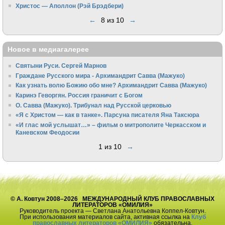
Христос — Аполлон (Рэй Брэдбери)
←
8 из 10
→
Новое в медиагалерее
Святыни Руси. Сергей Марнов
Граждане Русского мира - Архимандрит Савва (Мажуко)
Как узнать волю Божию обо мне? Архимандрит Савва (Мажуко)
Каринэ Геворгян. Россия граничит с Богом
О. Савва (Мажуко). Трибунал над Русской церковью
«Я с Христом — как в танке». Парсуна писателя Яна Таксюра
«И глас мой услышат…» – фильм о митрополите Черкасском и
Каневском Феодосии
1 из 10
→
© А. Ковтун 2008–2026 МЕЖДУНАРОДНЫЙ КЛУБ ПРАВОСЛАВНЫХ
ЛИТЕРАТОРОВ «ОМИЛИЯ»
Руководитель проекта — Светлана Анатольевна Коппел-Ковтун.
При использования материалов сайта, активная ссылка на
Клуб
православных литераторов «ОМИЛИЯ»
обязательна.