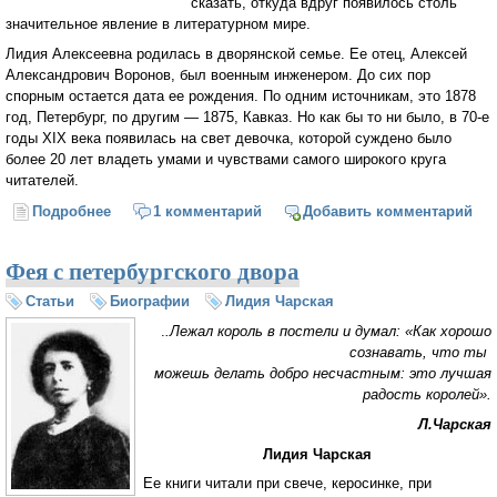
сказать, откуда вдруг появилось столь
значительное явление в литературном мире.
Лидия Алексеевна родилась в дворянской семье. Ее отец, Алексей
Александрович Воронов, был военным инженером. До сих пор
спорным остается дата ее рождения. По одним источникам, это 1878
год, Петербург, по другим — 1875, Кавказ. Но как бы то ни было, в
70-е
годы XIX века появилась на свет девочка, которой суждено было
более 20 лет владеть умами и чувствами самого широкого круга
читателей.
Подробнее
о Чарская Лидия Алексеевна
1 комментарий
Добавить комментарий
Фея с петербургского двора
Статьи
Биографии
Лидия Чарская
.
.Лежал король в постели и думал: «Как хорошо
сознавать, что ты
можешь
делать добро несчастным: это лучшая
радость королей».
Л.Чарская
Лидия Чарская
Ее книги читали при свече, керосинке, при