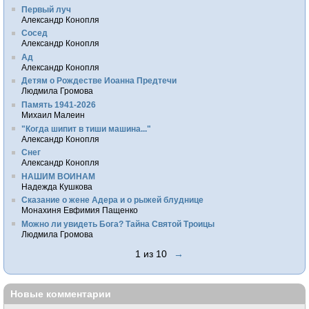
Первый луч
Александр Конопля
Сосед
Александр Конопля
Ад
Александр Конопля
Детям о Рождестве Иоанна Предтечи
Людмила Громова
Память 1941-2026
Михаил Малеин
"Когда шипит в тиши машина..."
Александр Конопля
Снег
Александр Конопля
НАШИМ ВОИНАМ
Надежда Кушкова
Сказание о жене Адера и о рыжей блуднице
Монахиня Евфимия Пащенко
Можно ли увидеть Бога? Тайна Святой Троицы
Людмила Громова
1 из 10
→
Новые комментарии