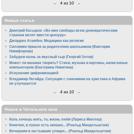
←
4 из 10
→
Новые статьи
Дмитрий Косырев: «Во имя свободы всем демократическим
странам велят ввести цензуру»
Джорджо Агамбен. Медицина как религия
Силовики пришли за родителями школьников (Виктория
Никифорова)
Забудем казнь за вкусный сыр (Георгий Зотов)
Может ли машина творить? Стихи, музыка и картины, написанные
компьютером (Екатерина Никитина)
Искушение цифровизацией
Владимир Легойда: Ситуация с гонениями на христиан в Африке
не улучшается
←
4 из 10
→
Новое в Читальном зале
Коль хочешь жить, то, жизнь любя (Лариса Миллер)
Конечно, в лужах есть окошко... (Роальд Мандельштам)
Вечерами в застывших улицах... (Роальд Мандельштам)