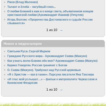
Ржев (Влад Маленко)
Талант и Злоба – пагубный союз...
О любви Божией к нам и о конце света, объявленном концом
христианской любви (Архимандрит Иакинф (Унчуляк)
Игорь Волгин: «Пророчества Достоевского о судьбе России
сбываются»
1 из 10
→
Новое в медиагалерее
Святыни Руси. Сергей Марнов
Граждане Русского мира - Архимандрит Савва (Мажуко)
Как узнать волю Божию обо мне? Архимандрит Савва (Мажуко)
Каринэ Геворгян. Россия граничит с Богом
О. Савва (Мажуко). Трибунал над Русской церковью
«Я с Христом — как в танке». Парсуна писателя Яна Таксюра
«И глас мой услышат…» – фильм о митрополите Черкасском и
Каневском Феодосии
1 из 10
→