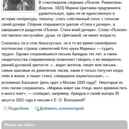
В стихотворном сборнике «Психея. Романтика»
(Берлин, 1923) Марина Цветаева предприняла
удивительную, едва ли не единственную в
истории литературы, попытку: слить собственный голос с голосом
своей дочери. Сборник открывается циклом «Стихи к дочери», а
завершается разделом «Психея. Стихи моей дочери». Слово «Психея»
поставлено неслучайно: душа, по Цветаевой, не имеет возраста.
Сказалась ли в этих безыскусных, но в то же время своеобразно
поэтических строках семилетней Али «рука Марины» — судить
трудно. Однако сохранившиеся письма Ариадны тех лет, а также
свидетельства современников позволяют говорить о ее невероятно
ранней духовной зрелости: «...видит ангелов, пишет мне письма,
самые красивые из девических писем, какие я только получал когда-
либо в жизни, и пишет стихи, совершенно изумительные», —
1
вспоминал Бальмонт (речь идет о Москве 1920 года)
. Некоторые из
этих писем сохранились. «Марина живет как птица: мало времени петь
и много поет», — сообщает, например, Ариадна о своей матери 30
2
августа 1921 года в письме к Е. О. Волошиной
.
Подробнее
о Возвращение Ариадны (Константин Азадовский)
Добавить комментарий
Поиск на сайте