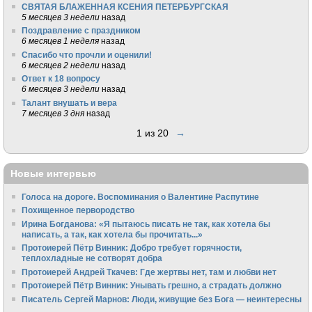
СВЯТАЯ БЛАЖЕННАЯ КСЕНИЯ ПЕТЕРБУРГСКАЯ
5 месяцев 3 недели
назад
Поздравление с праздником
6 месяцев 1 неделя
назад
Спасибо что прочли и оценили!
6 месяцев 2 недели
назад
Ответ к 18 вопросу
6 месяцев 3 недели
назад
Талант внушать и вера
7 месяцев 3 дня
назад
1 из 20
→
Новые интервью
Голоса на дороге. Воспоминания о Валентине Распутине
Похищенное первородство
Ирина Богданова: «Я пытаюсь писать не так, как хотела бы
написать, а так, как хотела бы прочитать...»
Протоиерей Пётр Винник: Добро требует горячности,
теплохладные не сотворят добра
Протоиерей Андрей Ткачев: Где жертвы нет, там и любви нет
Протоиерей Пётр Винник: Унывать грешно, а страдать должно
Писатель Сергей Марнов: Люди, живущие без Бога — неинтересны