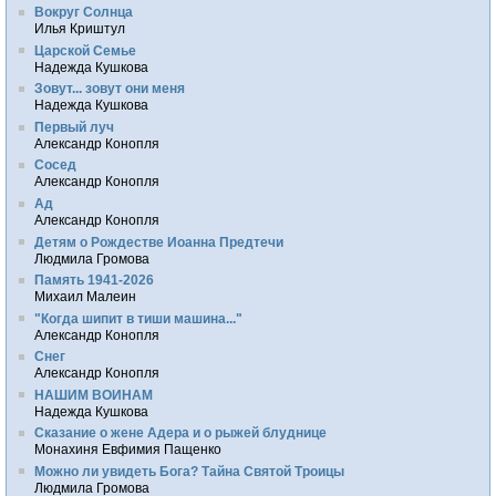
Вокруг Солнца
Илья Криштул
Царской Семье
Надежда Кушкова
Зовут... зовут они меня
Надежда Кушкова
Первый луч
Александр Конопля
Сосед
Александр Конопля
Ад
Александр Конопля
Детям о Рождестве Иоанна Предтечи
Людмила Громова
Память 1941-2026
Михаил Малеин
"Когда шипит в тиши машина..."
Александр Конопля
Снег
Александр Конопля
НАШИМ ВОИНАМ
Надежда Кушкова
Сказание о жене Адера и о рыжей блуднице
Монахиня Евфимия Пащенко
Можно ли увидеть Бога? Тайна Святой Троицы
Людмила Громова