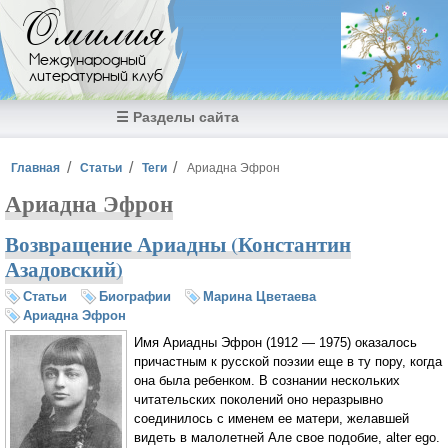
Перейти к основному содержанию
Омилия
Международный
литературный клуб
☰ Разделы сайта
Вы здесь
Главная
Статьи
Теги
Ариадна Эфрон
Ариадна Эфрон
Возвращение Ариадны (Константин
Азадовский)
Статьи
Биографии
Марина Цветаева
Ариадна Эфрон
Имя Ариадны Эфрон (1912 — 1975) оказалось
причастным к русской поэзии еще в ту пору, когда
она была ребенком. В сознании нескольких
читательских поколений оно неразрывно
соединилось с именем ее матери, желавшей
видеть в малолетней Але свое подобие, alter ego.