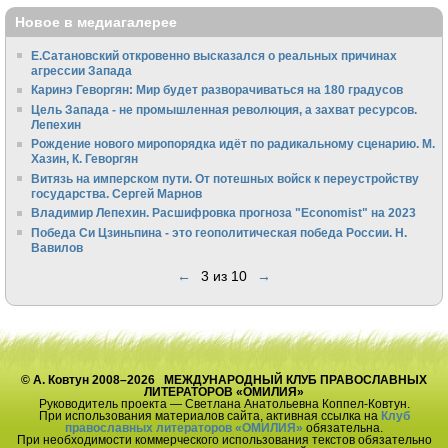
Новое в медиагалерее
Е.Сатановский откровенно высказался о реальных причинах
агрессии Запада
Каринэ Геворгян: Мир будет разворачиваться на 180 градусов
Цель Запада - не промышленная революция, а захват ресурсов.
Лепехин
Рождение нового миропорядка идёт по радикальному сценарию. М.
Хазин, К. Геворгян
Витязь на имперском пути. От потешных войск к переустройству
государства. Сергей Марнов
Владимир Лепехин. Расшифровка прогноза "Economist" на 2023
Победа Си Цзиньпина - это геополитическая победа России. Н.
Вавилов
←
3 из 10
→
© А. Ковтун 2008–2026 МЕЖДУНАРОДНЫЙ КЛУБ ПРАВОСЛАВНЫХ
ЛИТЕРАТОРОВ «ОМИЛИЯ»
Руководитель проекта — Светлана Анатольевна Коппел-Ковтун.
При использования материалов сайта, активная ссылка на
Клуб
православных литераторов «ОМИЛИЯ»
обязательна.
При необходимости коммерческого использования текстов обязательно