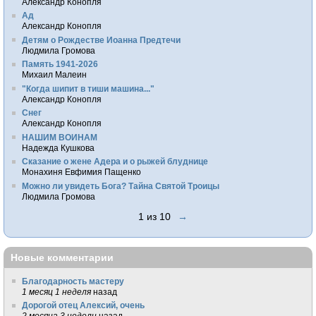
Александр Конопля
Ад
Александр Конопля
Детям о Рождестве Иоанна Предтечи
Людмила Громова
Память 1941-2026
Михаил Малеин
"Когда шипит в тиши машина..."
Александр Конопля
Снег
Александр Конопля
НАШИМ ВОИНАМ
Надежда Кушкова
Сказание о жене Адера и о рыжей блуднице
Монахиня Евфимия Пащенко
Можно ли увидеть Бога? Тайна Святой Троицы
Людмила Громова
1 из 10
→
Новые комментарии
Благодарность мастеру
1 месяц 1 неделя
назад
Дорогой отец Алексий, очень
2 месяца 3 недели
назад