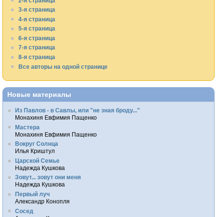
2-я страница
3-я страница
4-я страница
5-я страница
6-я страница
7-я страница
8-я страница
Все авторы на одной странице
Новые материалы
Из Павлов - в Савлы, или "не зная броду..."
Монахиня Евфимия Пащенко
Мастера
Монахиня Евфимия Пащенко
Вокруг Солнца
Илья Криштул
Царской Семье
Надежда Кушкова
Зовут... зовут они меня
Надежда Кушкова
Первый луч
Александр Конопля
Сосед