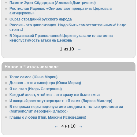
Памяти Эдит Сёдергран (Алексей Дмитриенко)
Ростислав Ищенко: «Они желают превратить Церковь в
антицерковь»
Образ страданий русского народа
Россия - это цивилизация. Надо быть самостоятельными! Надо
стоять!
В Украинской Православной Церкви указали властям на
недопустимость атаки на Церковь
1 из 10
→
Новое в Читальном зале
То же самое (Юнна Мориц)
Дьявол – это атмосфера (Юнна Мориц)
Я не лгал (Игорь Северянин)
Каждый хочет, чтоб «я» - это сразу же было «мы»
И каждый росток утверждает: «Я сам» (Лариса Миллер)
В вопросах веры недопустимо следовать только дипломатии
(Митрополит Иерофей (Влахос)
Главы о любви (Прп. Максим Исповедник)
←
4 из 10
→