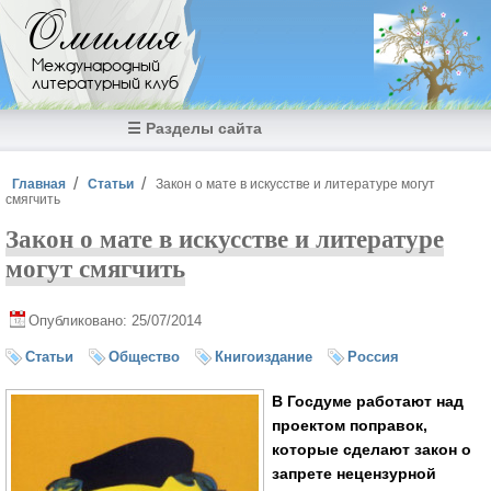
Перейти к основному содержанию
Омилия
Международный
литературный клуб
☰ Разделы сайта
Вы здесь
Главная
Статьи
Закон о мате в искусстве и литературе могут
смягчить
Закон о мате в искусстве и литературе
могут смягчить
Опубликовано: 25/07/2014
Статьи
Общество
Книгоиздание
Россия
В Госдуме работают над
проектом поправок,
которые сделают закон о
запрете нецензурной