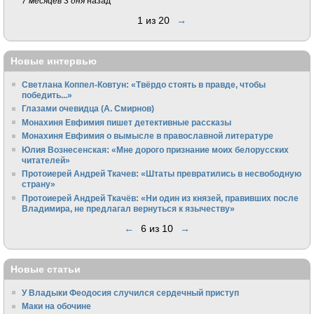
7 месяцев 3 дня
назад
1 из 20
→
Новые интервью
Светлана Коппел-Ковтун: «Твёрдо стоять в правде, чтобы
победить...»
Глазами очевидца (А. Смирнов)
Монахиня Евфимия пишет детективные рассказы
Монахиня Евфимия о вымысле в православной литературе
Юлия Вознесенская: «Мне дорого признание моих белорусских
читателей»
Протоиерей Андрей Ткачев: «Штаты превратились в несвободную
страну»
Протоиерей Андрей Ткачёв: «Ни один из князей, правивших после
Владимира, не предлагал вернуться к язычеству»
←
6 из 10
→
Новые статьи
У Владыки Феодосия случился сердечный приступ
Маки на обочине