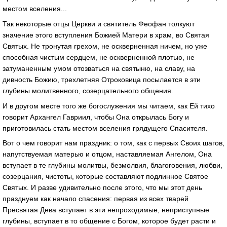
местом вселения...
Так некоторые отцы Церкви и святитель Феофан толкуют
значение этого вступления Божией Матери в храм, во Святая
Святых. Не тронутая грехом, не оскверненная ничем, но уже
способная чистым сердцем, не оскверненной плотью, не
затуманенным умом отозваться на святыню, на славу, на
дивность Божию, трехлетняя Отроковица посылается в эти
глубины молитвенного, созерцательного общения.
И в другом месте того же богослужения мы читаем, как Ей тихо
говорит Архангел Гавриил, чтобы Она открылась Богу и
приготовилась стать местом вселения грядущего Спасителя.
Вот о чем говорит нам праздник: о том, как с первых Своих шагов,
напутствуемая матерью и отцом, наставляемая Ангелом, Она
вступает в те глубины молитвы, безмолвия, благоговения, любви,
созерцания, чистоты, которые составляют подлинное Святое
Святых. И разве удивительно после этого, что мы этот день
празднуем как начало спасения: первая из всех тварей
Пресвятая Дева вступает в эти непроходимые, неприступные
глубины, вступает в то общение с Богом, которое будет расти и