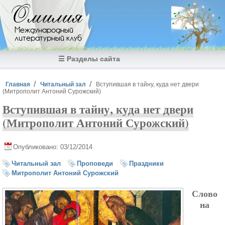
Перейти к основному содержанию
Омилия
Международный
литературный клуб
☰ Разделы сайта
Вы здесь
Главная
Читальный зал
Вступившая в тайну, куда нет двери
(Митрополит Антоний Сурожский)
Вступившая в тайну, куда нет двери
(Митрополит Антоний Сурожский)
Опубликовано: 03/12/2014
Читальный зал
Проповеди
Праздники
Митрополит Антоний Сурожский
Слово
на