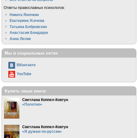
Ответы православных психологов:
Никита Яночкин
Екатерина Усачева
Татьяна Бобровских
Анастасия Бондарук
Анна Лелик
Мы в социальных сетях
ВКонтакте
YouTube
Купить наши книги
Светлана Коппел-Ковтун
«Полотно»
Светлана Коппел-Ковтун
«Я думаю по-русски»