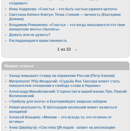
создавал»
Инна Андреева: «Счастье – это быть частью единого целого»
Светлана Коппел-Ковтун: Точка стояния — вечность (Екатерина
Демина)
Владимир Романенко: «Счастье – это когда оказывается что твои
юношеские мечты сбылись»
Думать или не думать?
Распадающаяся нравственность
1 из 10
→
Новые статьи
Запад повышает ставку на поражение России (Пётр Акопов)
Митрополит УПЦ Феодосий: «Судьба Яна Таксюра может стать
показателем отношения к свободе слова в Украине»
Алек­сандр Михайловский: Старчество в нашей жизни. Прп. Паисий
Величковский
«Трибуну для поэта» в Екатеринбурге закрыли забором
Новая реальность: В Шотландии насильник может назваться
женщиной
Алексей Козырев: «Мнение – это всегда то, что отлично от
истины»
Анна Швабауэр: «Система QR-кодов - запрет на реализацию