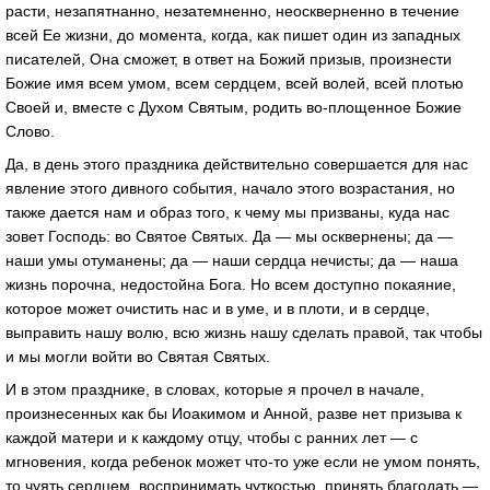
расти, незапятнанно, незатемненно, неоскверненно в течение
всей Ее жизни, до момента, когда, как пишет один из западных
писателей, Она сможет, в ответ на Божий призыв, произнести
Божие имя всем умом, всем сердцем, всей волей, всей плотью
Своей и, вместе с Духом Святым, родить во-площенное Божие
Слово.
Да, в день этого праздника действительно совершается для нас
явление этого дивного события, начало этого возрастания, но
также дается нам и образ того, к чему мы призваны, куда нас
зовет Господь: во Святое Святых. Да — мы осквернены; да —
наши умы отуманены; да — наши сердца нечисты; да — наша
жизнь порочна, недостойна Бога. Но всем доступно покаяние,
которое может очистить нас и в уме, и в плоти, и в сердце,
выправить нашу волю, всю жизнь нашу сделать правой, так чтобы
и мы могли войти во Святая Святых.
И в этом празднике, в словах, которые я прочел в начале,
произнесенных как бы Иоакимом и Анной, разве нет призыва к
каждой матери и к каждому отцу, чтобы с ранних лет — с
мгновения, когда ребенок может что-то уже если не умом понять,
то чуять сердцем, воспринимать чуткостью, принять благодать —