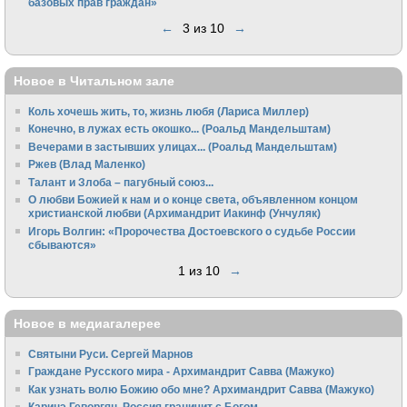
базовых прав граждан»
←
3 из 10
→
Новое в Читальном зале
Коль хочешь жить, то, жизнь любя (Лариса Миллер)
Конечно, в лужах есть окошко... (Роальд Мандельштам)
Вечерами в застывших улицах... (Роальд Мандельштам)
Ржев (Влад Маленко)
Талант и Злоба – пагубный союз...
О любви Божией к нам и о конце света, объявленном концом
христианской любви (Архимандрит Иакинф (Унчуляк)
Игорь Волгин: «Пророчества Достоевского о судьбе России
сбываются»
1 из 10
→
Новое в медиагалерее
Святыни Руси. Сергей Марнов
Граждане Русского мира - Архимандрит Савва (Мажуко)
Как узнать волю Божию обо мне? Архимандрит Савва (Мажуко)
Каринэ Геворгян. Россия граничит с Богом