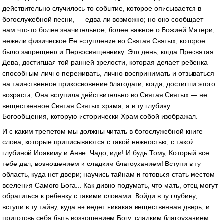
действительно случилось то событие, которое описывается в
богослужебной песни, — едва ли возможно; но оно сообщает
нам что-то более значительное, более важное о Божией Матери,
нежели физическое Ее вступление во Святая Святых, которое
было запрещено и Первосвященнику. Это день, когда Пресвятая
Дева, достигшая той ранней зрелости, которая делает ребенка
способным лично переживать, лично воспринимать и отзываться
на таинственное прикосновение благодати, когда, достигши этого
возраста, Она вступила действительно во Святая Святых — не
вещественное Святая Святых храма, а в ту глубину
Богообщения, которую исторически Храм собой изображал.
И с каким трепетом мы должны читать в богослужебной книге
слова, которые приписываются с такой нежностью, с такой
глубиной Иоакиму и Анне: Чадо, иди! И будь Тому, Который все
тебе дал, возношением и сладким благоуханием! Вступи в ту
область, куда нет двери; научись тайнам и готовься стать местом
вселения Самого Бога... Как дивно подумать, что мать, отец могут
обратиться к ребенку с такими словами: Войди в ту глубину,
вступи в ту тайну, куда не ведет никакая вещественная дверь, и
приготовь себя быть возношением Богу, сладким благоуханием,