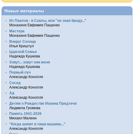
Новые материалы
Из Павлов - в Савлы, или "не зная броду..."
Монахиня Евфимия Пащенко
Мастера
Монахиня Евфимия Пащенко
Вокруг Солнца
Илья Криштул
Царской Семье
Надежда Кушкова
Зовут... зовут они меня
Надежда Кушкова
Первый луч
Александр Конопля
Сосед
Александр Конопля
Ад
Александр Конопля
Детям о Рождестве Иоанна Предтечи
Людмила Громова
Память 1941-2026
Михаил Малеин
"Когда шипит в тиши машина..."
Александр Конопля