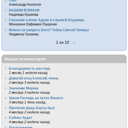
Снег
Александр Конопля
НАШИМ ВОИНАМ
Надежда Кушкова
Сказание о жене Адера и о рыжей блуднице
Монахиня Евфимия Пащенко
Можно ли увидеть Бога? Тайна Святой Троицы
Людмила Громова
1 из 10
→
Новые комментарии
Благодарность мастеру
1 месяц 1 неделя
назад
Дорогой отец Алексий, очень
2 месяца 3 недели
назад
Значение Морока
2 месяца 3 недели
назад
Храни Господь на путях Вашего
3 месяца 1 день
назад
Протитип фрау Берты был
4 месяца 2 недели
назад
Сейчас будет
4 месяца 2 недели
назад
Продолжение.