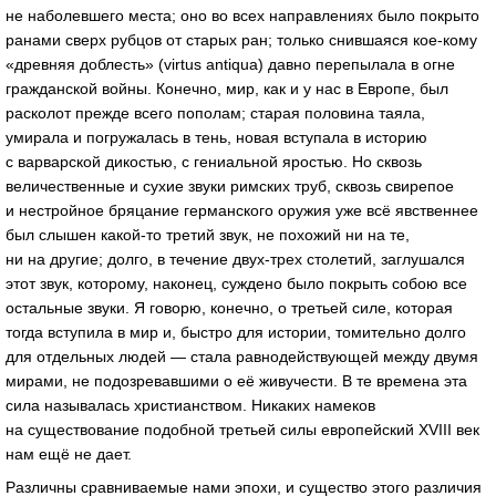
не наболевшего места; оно во всех направлениях было покрыто
ранами сверх рубцов от старых ран; только снившаяся кое-кому
«древняя доблесть» (virtus antiqua) давно перепылала в огне
гражданской войны. Конечно, мир, как и у нас в Европе, был
расколот прежде всего пополам; старая половина таяла,
умирала и погружалась в тень, новая вступала в историю
с варварской дикостью, с гениальной яростью. Но сквозь
величественные и сухие звуки римских труб, сквозь свирепое
и нестройное бряцание германского оружия уже всё явственнее
был слышен какой-то третий звук, не похожий ни на те,
ни на другие; долго, в течение двух-трех столетий, заглушался
этот звук, которому, наконец, суждено было покрыть собою все
остальные звуки. Я говорю, конечно, о третьей силе, которая
тогда вступила в мир и, быстро для истории, томительно долго
для отдельных людей — стала равнодействующей между двумя
мирами, не подозревавшими о её живучести. В те времена эта
сила называлась христианством. Никаких намеков
на существование подобной третьей силы европейский XVIII век
нам ещё не дает.
Различны сравниваемые нами эпохи, и существо этого различия