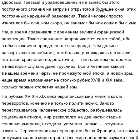
здоровый, трезвый и уравновешенный не вынес бы этого
постоянного стояния на ветру из открытого в будущее окна, этих
постоянных нарушений равновесия. Такой человек просто
износился бы слишком скоро, он занемог бы или сошёл бы с ума.
Наше время сравнивали с временем великой французской
революции. Такое сравнение напрашивается само собой, ибо
в нём заключена правда, но не вся правда. Чем дальше
развертываются события, тем больше утверждаюсь я в мысли,
что такое сравнение недостаточно, — оно слишком осторожно,
в некоторых случаях даже трусливо. Всё отчётливее сквозят
в нашем времени черты не промежуточной эпохи, а новой эры,
наше время напоминает не столько рубеж XVIII и XIX века,
сколько первые столетия нашей эры.
На рубеже XVIII и XIX века европейский мир кипел в котле
переворотов, конечно не только политических. Заново
перестраивалось человеческое общество, разбушевалась
социальная стихия, мир раскололся на две части: старые
сословия умирали, отходили, уступали, новые — вступали
в жизнь. Первоисточником переворотов была Франция; эта самая
немузыкальная в мире страна весь мир наполнила звуками своей