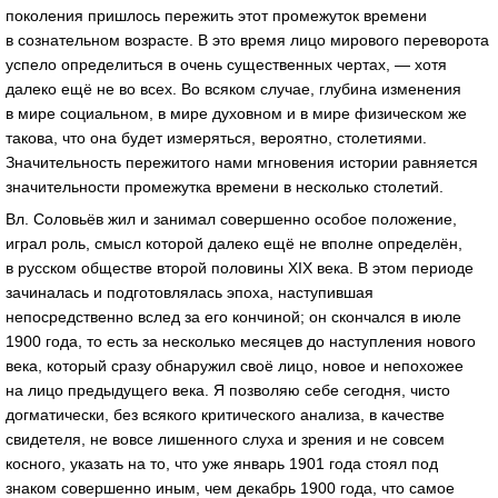
поколения пришлось пережить этот промежуток времени
в сознательном возрасте. В это время лицо мирового переворота
успело определиться в очень существенных чертах, — хотя
далеко ещё не во всех. Во всяком случае, глубина изменения
в мире социальном, в мире духовном и в мире физическом же
такова, что она будет измеряться, вероятно, столетиями.
Значительность пережитого нами мгновения истории равняется
значительности промежутка времени в несколько столетий.
Вл. Соловьёв жил и занимал совершенно особое положение,
играл роль, смысл которой далеко ещё не вполне определён,
в русском обществе второй половины XIX века. В этом периоде
зачиналась и подготовлялась эпоха, наступившая
непосредственно вслед за его кончиной; он скончался в июле
1900 года, то есть за несколько месяцев до наступления нового
века, который сразу обнаружил своё лицо, новое и непохожее
на лицо предыдущего века. Я позволяю себе сегодня, чисто
догматически, без всякого критического анализа, в качестве
свидетеля, не вовсе лишенного слуха и зрения и не совсем
косного, указать на то, что уже январь 1901 года стоял под
знаком совершенно иным, чем декабрь 1900 года, что самое