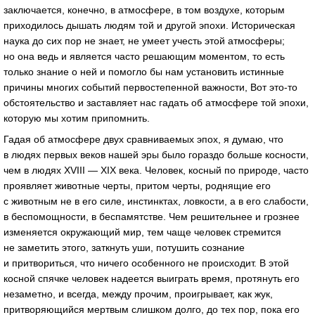
заключается, конечно, в атмосфере, в том воздухе, которым
приходилось дышать людям той и другой эпохи. Историческая
наука до сих пор не знает, не умеет учесть этой атмосферы;
но она ведь и является часто решающим моментом, то есть
только знание о ней и помогло бы нам установить истинные
причины многих событий первостепенной важности, Вот это-то
обстоятельство и заставляет нас гадать об атмосфере той эпохи,
которую мы хотим припомнить.
Гадая об атмосфере двух сравниваемых эпох, я думаю, что
в людях первых веков нашей эры было гораздо больше косности,
чем в людях XVIII — XIX века. Человек, косный по природе, часто
проявляет животные черты, притом черты, роднящие его
с животным не в его силе, инстинктах, ловкости, а в его слабости,
в беспомощности, в беспамятстве. Чем решительнее и грознее
изменяется окружающий мир, тем чаще человек стремится
не заметить этого, заткнуть уши, потушить сознание
и притвориться, что ничего особенного не происходит. В этой
косной спячке человек надеется выиграть время, протянуть его
незаметно, и всегда, между прочим, проигрывает, как жук,
притворяющийся мертвым слишком долго, до тех пор, пока его