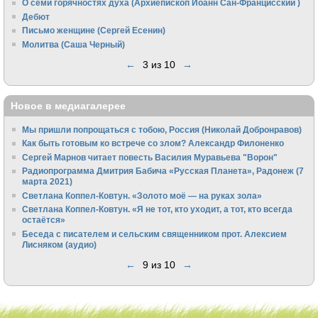
О семи горячностях духа (Архиепископ Иоанн Сан-Францисский )
Дебют
Письмо женщине (Сергей Есенин)
Молитва (Саша Черный)
←
3 из 10
→
Новое в медиагалерее
Мы пришли попрощаться с тобою, Россия (Николай Добронравов)
Как быть готовым ко встрече со злом? Александр Филоненко
Сергей Марнов читает повесть Василия Муравьева "Ворон"
Радиопрограмма Дмитрия Бабича «Русская Планета», Радонеж (7
марта 2021)
Светлана Коппел-Ковтун. «Золото моё — на руках зола»
Светлана Коппел-Ковтун. «Я не тот, кто уходит, а тот, кто всегда
остаётся»
Беседа с писателем и сельским священником прот. Алексием
Лисняком (аудио)
←
9 из 10
→