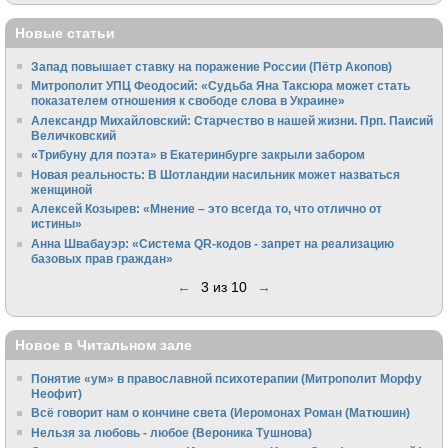
Новые статьи
Запад повышает ставку на поражение России (Пётр Акопов)
Митрополит УПЦ Феодосий: «Судьба Яна Таксюра может стать
показателем отношения к свободе слова в Украине»
Алек­сандр Михайловский: Старчество в нашей жизни. Прп. Паисий
Величковский
«Трибуну для поэта» в Екатеринбурге закрыли забором
Новая реальность: В Шотландии насильник может назваться
женщиной
Алексей Козырев: «Мнение – это всегда то, что отлично от
истины»
Анна Швабауэр: «Система QR-кодов - запрет на реализацию
базовых прав граждан»
←
3 из 10
→
Новое в Читальном зале
Понятие «ум» в православной психотерапии (Митрополит Морфу
Неофит)
Всё говорит нам о кончине света (Иеромонах Роман (Матюшин)
Нельзя за любовь - любое (Вероника Тушнова)