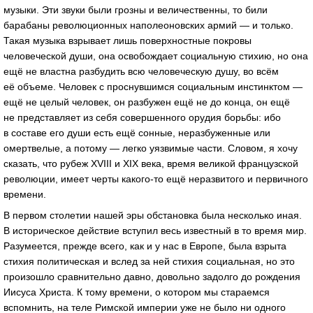
музыки. Эти звуки были грозны и величественны, то били
барабаны революционных наполеоновских армий — и только.
Такая музыка взрывает лишь поверхностные покровы
человеческой души, она освобождает социальную стихию, но она
ещё не властна разбудить всю человеческую душу, во всём
её объеме. Человек с проснувшимся социальным инстинктом —
ещё не целый человек, он разбужен ещё не до конца, он ещё
не представляет из себя совершенного орудия борьбы: ибо
в составе его души есть ещё сонные, неразбуженные или
омертвелые, а потому — легко уязвимые части. Словом, я хочу
сказать, что рубеж XVIII и XIX века, время великой французской
революции, имеет черты какого-то ещё неразвитого и первичного
времени.
В первом столетии нашей эры обстановка была несколько иная.
В историческое действие вступил весь известный в то время мир.
Разумеется, прежде всего, как и у нас в Европе, была взрыта
стихия политическая и вслед за ней стихия социальная, но это
произошло сравнительно давно, довольно задолго до рождения
Иисуса Христа. К тому времени, о котором мы стараемся
вспомнить, на теле Римской империи уже не было ни одного