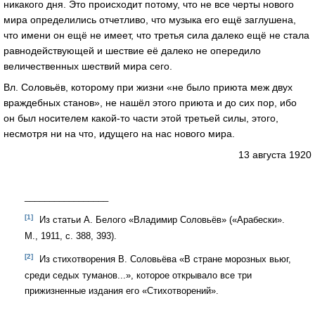
никакого дня. Это происходит потому, что не все черты нового
мира определились отчетливо, что музыка его ещё заглушена,
что имени он ещё не имеет, что третья сила далеко ещё не стала
равнодействующей и шествие её далеко не опередило
величественных шествий мира сего.
Вл. Соловьёв, которому при жизни «не было приюта меж двух
враждебных станов», не нашёл этого приюта и до сих пор, ибо
он был носителем какой-то части этой третьей силы, этого,
несмотря ни на что, идущего на нас нового мира.
13 августа 1920
_________________
[1]
Из статьи А. Белого «Владимир Соловьёв» («Арабески».
М., 1911, с. 388, 393).
[2]
Из стихотворения В. Соловьёва «В стране морозных вьюг,
среди седых туманов...», которое открывало все три
прижизненные издания его «Стихотворений».