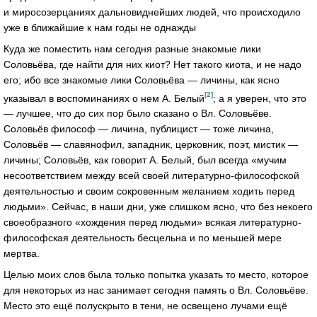
и миросозерцаниях дальновиднейших людей, что происходило
уже в ближайшие к нам годы не однажды
Куда же поместить нам сегодня разные знакомые лики
Соловьёва, где найти для них киот? Нет такого киота, и не надо
его; ибо все знакомые лики Соловьёва — личины, как ясно
[2]
указывал в воспоминаниях о нем А. Белый
; а я уверен, что это
— лучшее, что до сих пор было сказано о Вл. Соловьёве.
Соловьёв философ — личина, публицист — тоже личина,
Соловьёв — славянофил, западник, церковник, поэт, мистик —
личины; Соловьёв, как говорит А. Белый, был всегда «мучим
несоответствием между всей своей литературно-философской
деятельностью и своим сокровенным желанием ходить перед
людьми». Сейчас, в наши дни, уже слишком ясно, что без некоего
своеобразного «хождения перед людьми» всякая литературно-
философская деятельность бесцельна и по меньшей мере
мертва.
Целью моих слов была только попытка указать то место, которое
для некоторых из нас занимает сегодня память о Вл. Соловьёве.
Место это ещё полускрыто в тени, не освещено лучами ещё