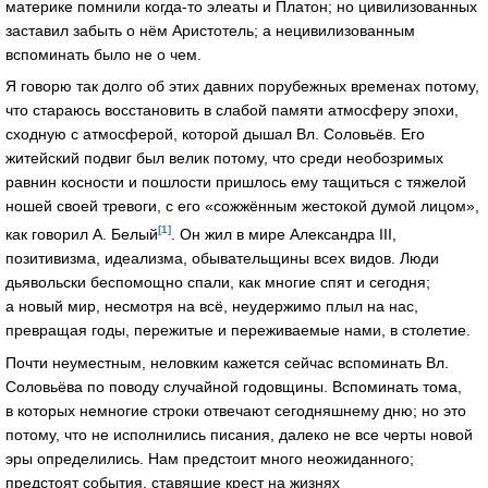
материке помнили когда-то элеаты и Платон; но цивилизованных
заставил забыть о нём Аристотель; а нецивилизованным
вспоминать было не о чем.
Я говорю так долго об этих давних порубежных временах потому,
что стараюсь восстановить в слабой памяти атмосферу эпохи,
сходную с атмосферой, которой дышал Вл. Соловьёв. Его
житейский подвиг был велик потому, что среди необозримых
равнин косности и пошлости пришлось ему тащиться с тяжелой
ношей своей тревоги, с его «сожжённым жестокой думой лицом»,
[1]
как говорил А. Белый
. Он жил в мире Александра III,
позитивизма, идеализма, обывательщины всех видов. Люди
дьявольски беспомощно спали, как многие спят и сегодня;
а новый мир, несмотря на всё, неудержимо плыл на нас,
превращая годы, пережитые и переживаемые нами, в столетие.
Почти неуместным, неловким кажется сейчас вспоминать Вл.
Соловьёва по поводу случайной годовщины. Вспоминать тома,
в которых немногие строки отвечают сегодняшнему дню; но это
потому, что не исполнились писания, далеко не все черты новой
эры определились. Нам предстоит много неожиданного;
предстоят события, ставящие крест на жизнях