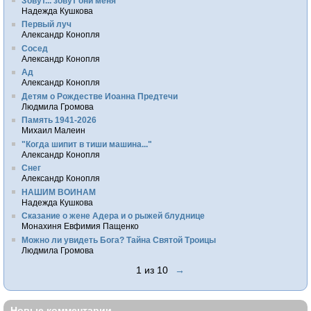
Зовут... зовут они меня
Надежда Кушкова
Первый луч
Александр Конопля
Сосед
Александр Конопля
Ад
Александр Конопля
Детям о Рождестве Иоанна Предтечи
Людмила Громова
Память 1941-2026
Михаил Малеин
"Когда шипит в тиши машина..."
Александр Конопля
Снег
Александр Конопля
НАШИМ ВОИНАМ
Надежда Кушкова
Сказание о жене Адера и о рыжей блуднице
Монахиня Евфимия Пащенко
Можно ли увидеть Бога? Тайна Святой Троицы
Людмила Громова
1 из 10
→
Новые комментарии