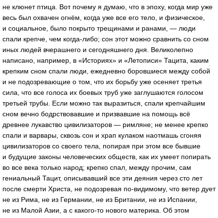
не клюнет птица. Вот почему я думаю, что в эпоху, когда мир уже
весь был охвачен огнём, когда уже все его тело, и физическое,
и социальное, было покрыто трещинами и ранами, — люди
спали крепче, чем когда-либо; сон этот можно сравнить со сном
иных людей вчерашнего и сегодняшнего дня. Великолепно
написано, например, в «Историях» и «Летописи» Тацита, каким
крепким сном спали люди, ежедневно боровшиеся между собой
и не подозревающие о том, что их борьбу уже осеняет третья
сила, что все голоса их боевых труб уже заглушаются голосом
третьей трубы. Если можно так выразиться, спали крепчайшим
сном вечно бодрствовавшие и призвавшие на помощь всё
древнее лукавство цивилизаторов — римляне; не менее крепко
спали и варвары, сквозь сон и храп кулаком наотмашь сгоняя
цивилизаторов со своего тела, попирая при этом все бывшие
и будущие законы человеческих обществ, как их умеет попирать
во все века только народ; крепко спал, между прочим, сам
гениальный Тацит, описывавший все эти деяния через сто лет
после смерти Христа, не подозревая по-видимому, что ветер дует
не из Рима, не из Германии, не из Британии, не из Испании,
не из Малой Азии, а с какого-то нового материка. Об этом