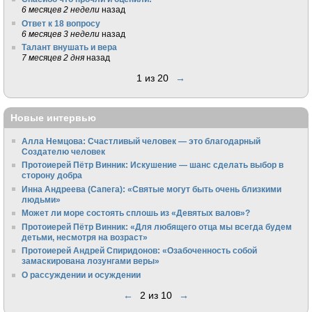
6 месяцев 2 недели
назад
Ответ к 18 вопросу
6 месяцев 3 недели
назад
Талант внушать и вера
7 месяцев 2 дня
назад
1 из 20
→
Новые интервью
Алла Немцова: Счастливый человек — это благодарный
Создателю человек
Протоиерей Пётр Винник: Искушение — шанс сделать выбор в
сторону добра
Инна Андреева (Сапега): «Святые могут быть очень близкими
людьми»
Может ли море состоять сплошь из «Девятых валов»?
Протоиерей Пётр Винник: «Для любящего отца мы всегда будем
детьми, несмотря на возраст»
Протоиерей Андрей Спиридонов: «Озабоченность собой
замаскирована лозунгами веры»
О рассуждении и осуждении
←
2 из 10
→