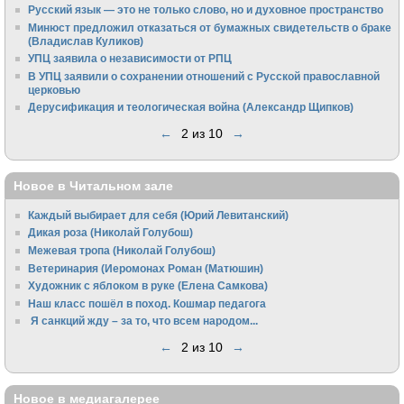
Русский язык — это не только слово, но и духовное пространство
Минюст предложил отказаться от бумажных свидетельств о браке
(Владислав Куликов)
УПЦ заявила о независимости от РПЦ
В УПЦ заявили о сохранении отношений с Русской православной
церковью
Дерусификация и теологическая война (Александр Щипков)
←
2 из 10
→
Новое в Читальном зале
Каждый выбирает для себя (Юрий Левитанский)
Дикая роза (Николай Голубош)
Межевая тропа (Николай Голубош)
Ветеринария (Иеромонах Роман (Матюшин)
Художник с яблоком в руке (Елена Самкова)
Наш класс пошёл в поход. Кошмар педагога
Я санкций жду – за то, что всем народом...
←
2 из 10
→
Новое в медиагалерее