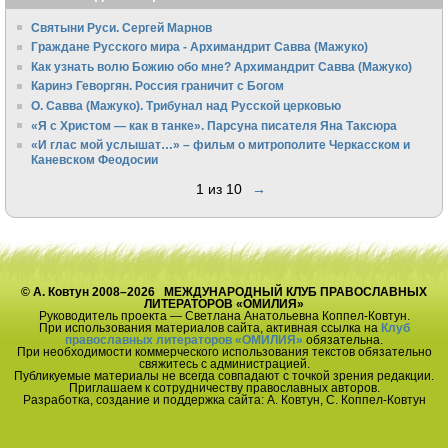
Святыни Руси. Сергей Марнов
Граждане Русского мира - Архимандрит Савва (Мажуко)
Как узнать волю Божию обо мне? Архимандрит Савва (Мажуко)
Каринэ Геворгян. Россия граничит с Богом
О. Савва (Мажуко). Трибунал над Русской церковью
«Я с Христом — как в танке». Парсуна писателя Яна Таксюра
«И глас мой услышат…» – фильм о митрополите Черкасском и
Каневском Феодосии
1 из 10
→
© А. Ковтун 2008–2026 МЕЖДУНАРОДНЫЙ КЛУБ ПРАВОСЛАВНЫХ
ЛИТЕРАТОРОВ «ОМИЛИЯ»
Руководитель проекта — Светлана Анатольевна Коппел-Ковтун.
При использования материалов сайта, активная ссылка на
Клуб
православных литераторов «ОМИЛИЯ»
обязательна.
При необходимости коммерческого использования текстов обязательно
свяжитесь с администрацией.
Публикуемые материалы не всегда совпадают с точкой зрения редакции.
Приглашаем к сотрудничеству православных авторов.
Разработка, создание и поддержка сайта: А. Ковтун, С. Коппел-Ковтун