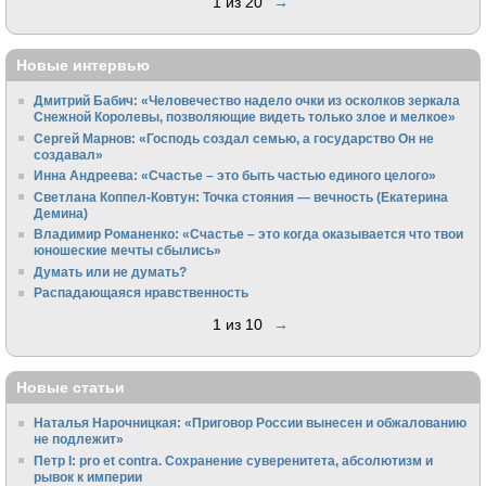
1 из 20
→
Новые интервью
Дмитрий Бабич: «Человечество надело очки из осколков зеркала
Снежной Королевы, позволяющие видеть только злое и мелкое»
Сергей Марнов: «Господь создал семью, а государство Он не
создавал»
Инна Андреева: «Счастье – это быть частью единого целого»
Светлана Коппел-Ковтун: Точка стояния — вечность (Екатерина
Демина)
Владимир Романенко: «Счастье – это когда оказывается что твои
юношеские мечты сбылись»
Думать или не думать?
Распадающаяся нравственность
1 из 10
→
Новые статьи
Наталья Нарочницкая: «Приговор России вынесен и обжалованию
не подлежит»
Петр I: pro et contra. Сохранение суверенитета, абсолютизм и
рывок к империи