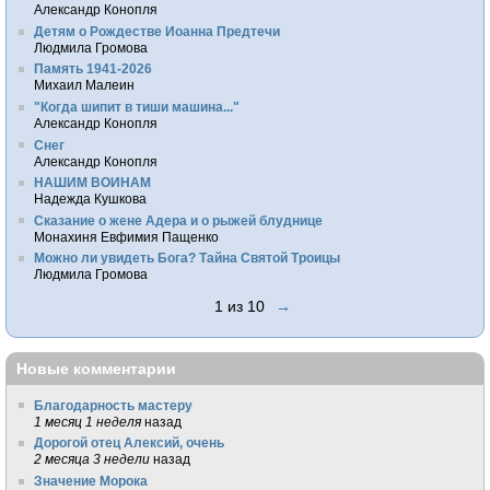
Александр Конопля
Детям о Рождестве Иоанна Предтечи
Людмила Громова
Память 1941-2026
Михаил Малеин
"Когда шипит в тиши машина..."
Александр Конопля
Снег
Александр Конопля
НАШИМ ВОИНАМ
Надежда Кушкова
Сказание о жене Адера и о рыжей блуднице
Монахиня Евфимия Пащенко
Можно ли увидеть Бога? Тайна Святой Троицы
Людмила Громова
1 из 10
→
Новые комментарии
Благодарность мастеру
1 месяц 1 неделя
назад
Дорогой отец Алексий, очень
2 месяца 3 недели
назад
Значение Морока