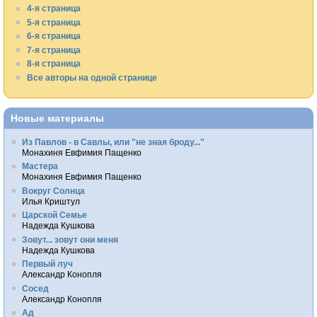
4-я страница
5-я страница
6-я страница
7-я страница
8-я страница
Все авторы на одной странице
Новые материалы
Из Павлов - в Савлы, или "не зная броду..."
Монахиня Евфимия Пащенко
Мастера
Монахиня Евфимия Пащенко
Вокруг Солнца
Илья Криштул
Царской Семье
Надежда Кушкова
Зовут... зовут они меня
Надежда Кушкова
Первый луч
Александр Конопля
Сосед
Александр Конопля
Ад