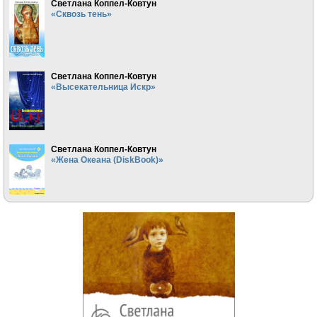
Светлана Коппел-Ковтун
«Сквозь тень»
Светлана Коппел-Ковтун
«Высекательница Искр»
Светлана Коппел-Ковтун
«Жена Океана (DiskBook)»