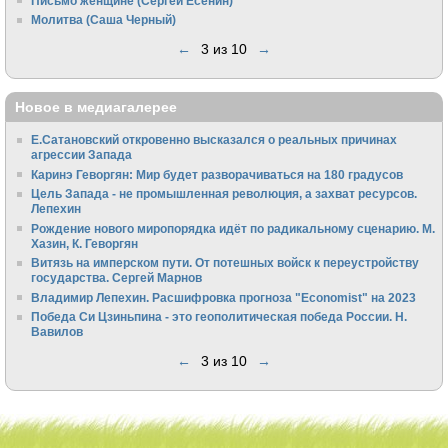
Письмо женщине (Сергей Есенин)
Молитва (Саша Черный)
←
3 из 10
→
Новое в медиагалерее
Е.Сатановский откровенно высказался о реальных причинах
агрессии Запада
Каринэ Геворгян: Мир будет разворачиваться на 180 градусов
Цель Запада - не промышленная революция, а захват ресурсов.
Лепехин
Рождение нового миропорядка идёт по радикальному сценарию. М.
Хазин, К. Геворгян
Витязь на имперском пути. От потешных войск к переустройству
государства. Сергей Марнов
Владимир Лепехин. Расшифровка прогноза "Economist" на 2023
Победа Си Цзиньпина - это геополитическая победа России. Н.
Вавилов
←
3 из 10
→