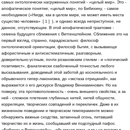
самых онтологически нагруженных понятий - «целый мир». Это -
апофатическое понятие; «целый мир», по Бибихину, - самое
необходимое («Нигде, как в целом мире, не может иметь места
существо человека» [ 1 ] ), и однако всегда неприступное, не
данное, отсутствующее. В этой апофатической трактовке -
семена будущего сближения с Витгенштейном. Сближение это на
первый взгляд, странно, парадоксально: философ
онтологической ориентации, философ бытия, с вызывающе
афористичным и антисистематичным, разговорным,
доверительно-устным, почти розановским стилем - и «логический
позитивист», фанатически озабоченный точностью любого
высказывания, доводимый этой заботой до косноязычного и
обрывочного гипер-лаконизма, до «экстаза отрицаний», как
выражается о его дискурсе Владимир Вениаминович. Но на
поверку, эта противоположность - очень внешнего свойства; а за
ней - сложное плетение глубинных нитей, нитей общности,
корреляции, творческих совпадений и перекличек. Даже в их
жизненном поведении и творческом темпераменте можно
обнаружить важные сходства, затаенный огонь, питавший
творчество их и жизнь, сообщавший им подспудный пафос.
«Бибихин и Витгенштейн» - объемная тема, и мы не входим в