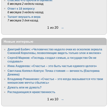
Спасибо что прочли и оценили!
6 месяцев 2 недели
назад
Ответ к 18 вопросу
6 месяцев 3 недели
назад
Талант внушать и вера
7 месяцев 3 дня
назад
1 из 20
→
Новые интервью
Дмитрий Бабич: «Человечество надело очки из осколков зеркала
Снежной Королевы, позволяющие видеть только злое и мелкое»
Сергей Марнов: «Господь создал семью, а государство Он не
создавал»
Инна Андреева: «Счастье – это быть частью единого целого»
Светлана Коппел-Ковтун: Точка стояния — вечность (Екатерина
Демина)
Владимир Романенко: «Счастье – это когда оказывается что твои
юношеские мечты сбылись»
Думать или не думать?
Распадающаяся нравственность
1 из 10
→