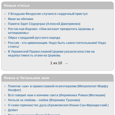
Новые статьи
У Владыки Феодосия случился сердечный приступ
Маки на обочине
Памяти Эдит Сёдергран (Алексей Дмитриенко)
Ростислав Ищенко: «Они желают превратить Церковь в
антицерковь»
Образ страданий русского народа
Россия - это цивилизация. Надо быть самостоятельными! Надо
стоять!
В Украинской Православной Церкви указали властям на
недопустимость атаки на Церковь
1 из 10
→
Новое в Читальном зале
Понятие «ум» в православной психотерапии (Митрополит Морфу
Неофит)
Всё говорит нам о кончине света (Иеромонах Роман (Матюшин)
Нельзя за любовь - любое (Вероника Тушнова)
О семи горячностях духа (Архиепископ Иоанн Сан-Францисский )
Дебют