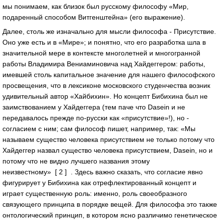
мы понимаем, как близок был русскому философу «Мир,
подаренный способом Витгенштейна» (его выражение).
Далее, столь же изначально для мысли философа - Присутствие.
Оно уже есть и в «Мире»; и понятно, что его разработка шла в
значительной мере в контексте многолетней и многогранной
работы Владимира Вениаминовича над Хайдеггером: работы,
имевшей столь капитальное значение для нашего философского
просвещения, что в лексиконе московского студенчества возник
удивительный автор «Хайбихин». Но концепт Бибихина был не
заимствованием у Хайдеггера (тем паче что Dasein и не
передавалось прежде по-русски как «присутствие»!), но -
согласием с ним; сам философ пишет, например, так: «Мы
называем существо человека присутствием не только потому что
Хайдеггер назвал существо человека присутствием, Dasein, но и
потому что не видно лучшего названия этому
неизвестному» [ 2 ] . Здесь важно сказать, что согласие явно
фигурирует у Бибихина как отрефлектированный концепт и
играет существенную роль: именно, роль своеобразного
связующего принципа в порядке вещей. Для философа это также
онтологический принцип, в котором ясно различимо генетическое