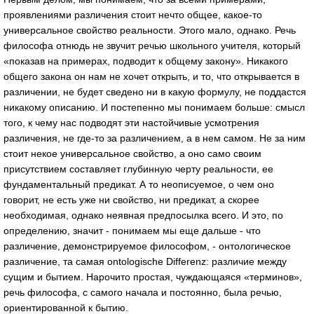
проявлениями различения стоит нечто общее, какое-то
универсальное свойство реальности. Этого мало, однако. Речь
философа отнюдь не звучит речью школьного учителя, который
«показав на примерах, подводит к общему закону». Никакого
общего закона он нам не хочет открыть, и то, что открывается в
различении, не будет сведено ни в какую формулу, не поддастся
никакому описанию. И постепенно мы понимаем больше: смысл
того, к чему нас подводят эти настойчивые усмотрения
различения, не где-то за различением, а в нем самом. Не за ним
стоит некое универсальное свойство, а оно само своим
присутствием составляет глубинную черту реальности, ее
фундаментальный предикат. А то неописуемое, о чем оно
говорит, не есть уже ни свойство, ни предикат, а скорее
необходимая, однако неявная предпосылка всего. И это, по
определению, значит - понимаем мы еще дальше - что
различение, демонстрируемое философом, - онтологическое
различение, та самая ontologische Differenz: различие между
сущим и бытием. Нарочито простая, чуждающаяся «терминов»,
речь философа, с самого начала и постоянно, была речью,
ориентированной к бытию.