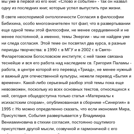
мы уже в первой из его книг. «Слово и событие» - так он назвал
одну из последних книг, которые успел выпустить при жизни.
В свете неоспоримой онтологичности Согласия в философии
Бибихина, особо многозначителен тот факт, что в развертывании
еще одной темы этой философии, не менее сердцевинной и не
менее постоянной, а именно, темы Энергии - мы не найдем уже
ни следа согласия. Этой теме он посвятил два курса, в разные
периоды творчества: в 1990 г. в МГУ и в 2002 г. в Свято-
Филаретовском Богословском институте; с ней также связана
теснейше и вся его работа над наследием св. Григория Паламы -
работа, в центре которой его перевод «Триад», не менее нужный
и важный для отечественной культуры, нежели перевод «Бытия и
времени». Какой-либо серьезный разбор этой темы пока еще
невозможен, поскольку из всех основных текстов, относящихся к
ней, сегодня общедоступна только статья «Материалы к
исихастским спорам», опубликованная в сборнике «Синергия» в
1995 г. Но можно определенно сказать, что если икономия Мира,
Присутствия, События развертывается у Владимира
Вениаминовича в стихии согласия, постоянно ощутимого
присутствия другой мысли, созвучной и гармоничной с его