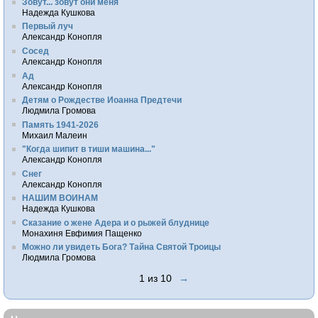
Зовут... зовут они меня
Надежда Кушкова
Первый луч
Александр Конопля
Сосед
Александр Конопля
Ад
Александр Конопля
Детям о Рождестве Иоанна Предтечи
Людмила Громова
Память 1941-2026
Михаил Малеин
"Когда шипит в тиши машина..."
Александр Конопля
Снег
Александр Конопля
НАШИМ ВОИНАМ
Надежда Кушкова
Сказание о жене Адера и о рыжей блуднице
Монахиня Евфимия Пащенко
Можно ли увидеть Бога? Тайна Святой Троицы
Людмила Громова
1 из 10
→