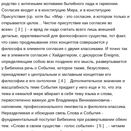
родство с античными мотивами бытийного лада и гармонии.
Согласие входит и в конституцию Мира, и в конституцию
Присутствия (ср. хотя бы: «Мир - это согласие, в котором только и
открывается целое... Чистое присутствие как согласие во
всем» [ 3 ] ) - и вряд ли надо считать всего лишь внешней
деталью, иррелевантной для философского существа, тот факт,
что само продумывание этих концептов совершается у
философа в элементе согласия с двумя классиками. И точно так
же в элементе согласия с Хайдеггером, с дискурсом Ereignis,
определяющим собою всю позднюю его мысль, развертывается
у Бибихина речь о Событии, которое также, безусловно,
принадлежит к центральным и заглавным концептам его
философии и его онтологии [ 4 ] . Дополнительное значение и
масштабность теме События придает у него еще и то, что эта
тема в немалой мере вбирает в себя тему языка и слова,
первостепенно важную для Владимира Вениаминовича -
напомним, профессионального лингвиста и филолога-классика.
Неразделимая и обоюдная связь Слова и События -
фундаментальный постулат Бибихина при развертывании обеих
тем. «Слово в своем существе - голос события» [ 5 ] , - читаем