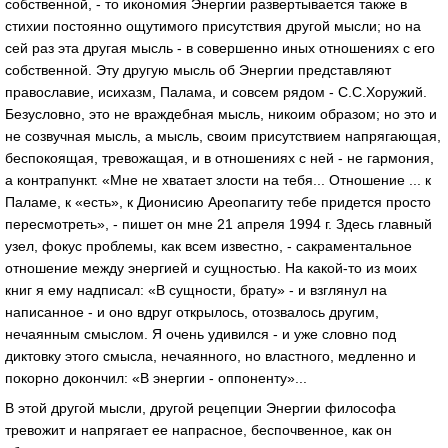
собственной, - то икономия Энергии развертывается также в
стихии постоянно ощутимого присутствия другой мысли; но на
сей раз эта другая мысль - в совершенно иных отношениях с его
собственной. Эту другую мысль об Энергии представляют
православие, исихазм, Палама, и совсем рядом - С.С.Хоружий.
Безусловно, это не враждебная мысль, никоим образом; но это и
не созвучная мысль, а мысль, своим присутствием напрягающая,
беспокоящая, тревожащая, и в отношениях с ней - не гармония,
а контрапункт. «Мне не хватает злости на тебя... Отношение ... к
Паламе, к «есть», к Дионисию Ареопагиту тебе придется просто
пересмотреть», - пишет он мне 21 апреля 1994 г. Здесь главный
узел, фокус проблемы, как всем известно, - сакраментальное
отношение между энергией и сущностью. На какой-то из моих
книг я ему надписал: «В сущности, брату» - и взглянул на
написанное - и оно вдруг открылось, отозвалось другим,
нечаянным смыслом. Я очень удивился - и уже словно под
диктовку этого смысла, нечаянного, но властного, медленно и
покорно докончил: «В энергии - оппоненту»...
В этой другой мысли, другой рецепции Энергии философа
тревожит и напрягает ее напрасное, беспочвенное, как он