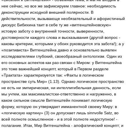
нее сейчас, но все же зафиксируем главное: необходимость
деконструкции исходной внешней полярности. В
действительности, вызывающе необязательный и афористичный
дискурс Бибихина таит в себе ту же «витгенштейновскую»
истовую заботу о внутренней точности, выверенности,
достоверности каждого слова и высказывания (другой вопрос -
каковы критерии, которыми у обоих руководится эта забота!); а у
«позитивиста» Витгенштейна давно и основательно выявлен
исследователями глубокий, своеобразный онтологизм. Один из
его основных аспектов как раз связан с Миром: у Витгенштейна
это тоже важнейший концепт, который в Первом разделе
«Трактата» характеризуется так: «Факты в логическом
пространстве суть Мир» (1.13). Однако логическое пространство
не есть ни эмпирическая, ни интеллигибельная данность, если
мы учтем, как максималистски-ответственно и нагруженно, в
каком сильном смысле Витгенштейн понимает логическую
форму, которую он утверждает имманентной своему Миру: в
«логическую картину» (3) он допускает лишь sinnvolle Satz, во
всей полноте осмысленное - и в этой полноте недоступное! -
полагание. Итак, Мир Витгенштейна - апофатический концепт; и