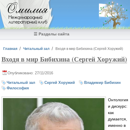
Перейти к основному содержанию
Омилия
Международный
литературный клуб
☰ Разделы сайта
Вы здесь
Главная
Читальный зал
Входя в мир Бибихина (Сергей Хоружий)
Входя в мир Бибихина (Сергей Хоружий)
Опубликовано: 27/11/2016
Читальный зал
Сергей Хоружий
Владимир Бибихин
Философия
Онтология
и дискурс:
как
думается,
именно в