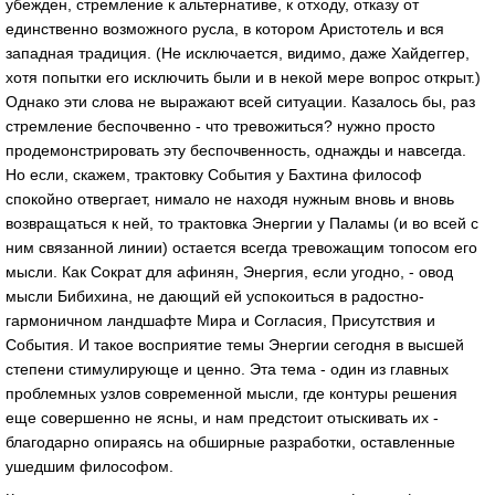
убежден, стремление к альтернативе, к отходу, отказу от
единственно возможного русла, в котором Аристотель и вся
западная традиция. (Не исключается, видимо, даже Хайдеггер,
хотя попытки его исключить были и в некой мере вопрос открыт.)
Однако эти слова не выражают всей ситуации. Казалось бы, раз
стремление беспочвенно - что тревожиться? нужно просто
продемонстрировать эту беспочвенность, однажды и навсегда.
Но если, скажем, трактовку События у Бахтина философ
спокойно отвергает, нимало не находя нужным вновь и вновь
возвращаться к ней, то трактовка Энергии у Паламы (и во всей с
ним связанной линии) остается всегда тревожащим топосом его
мысли. Как Сократ для афинян, Энергия, если угодно, - овод
мысли Бибихина, не дающий ей успокоиться в радостно-
гармоничном ландшафте Мира и Согласия, Присутствия и
События. И такое восприятие темы Энергии сегодня в высшей
степени стимулирующе и ценно. Эта тема - один из главных
проблемных узлов современной мысли, где контуры решения
еще совершенно не ясны, и нам предстоит отыскивать их -
благодарно опираясь на обширные разработки, оставленные
ушедшим философом.