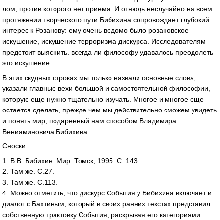
лом, против которого нет приема. И отнюдь неслучайно на всем
протяжении творческого пути Бибихина сопровождает глубокий
интерес к Розанову: ему очень ведомо было розановское
искушение, искушение терроризма дискурса. Исследователям
предстоит выяснить, всегда ли философу удавалось преодолеть
это искушение...
В этих скудных строках мы только назвали основные слова,
указали главные вехи большой и самостоятельной философии,
которую еще нужно тщательно изучать. Многое и многое еще
остается сделать, прежде чем мы действительно сможем увидеть
и понять мир, подаренный нам способом Владимира
Вениаминовича Бибихина.
Сноски:
1. В.В. Бибихин. Мир. Томск, 1995. С. 143.
2. Там же. С.27.
3. Там же. С.113.
4. Можно отметить, что дискурс События у Бибихина включает и
диалог с Бахтиным, который в своих ранних текстах представил
собственную трактовку События, раскрывая его категориями