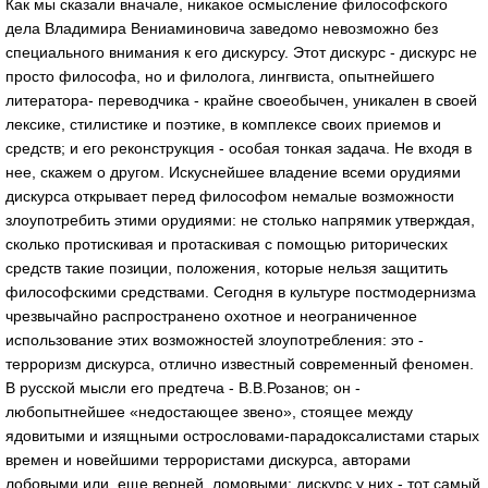
Как мы сказали вначале, никакое осмысление философского
дела Владимира Вениаминовича заведомо невозможно без
специального внимания к его дискурсу. Этот дискурс - дискурс не
просто философа, но и филолога, лингвиста, опытнейшего
литератора- переводчика - крайне своеобычен, уникален в своей
лексике, стилистике и поэтике, в комплексе своих приемов и
средств; и его реконструкция - особая тонкая задача. Не входя в
нее, скажем о другом. Искуснейшее владение всеми орудиями
дискурса открывает перед философом немалые возможности
злоупотребить этими орудиями: не столько напрямик утверждая,
сколько протискивая и протаскивая с помощью риторических
средств такие позиции, положения, которые нельзя защитить
философскими средствами. Сегодня в культуре постмодернизма
чрезвычайно распространено охотное и неограниченное
использование этих возможностей злоупотребления: это -
терроризм дискурса, отлично известный современный феномен.
В русской мысли его предтеча - В.В.Розанов; он -
любопытнейшее «недостающее звено», стоящее между
ядовитыми и изящными острословами-парадоксалистами старых
времен и новейшими террористами дискурса, авторами
лобовыми или, еще верней, ломовыми: дискурс у них - тот самый