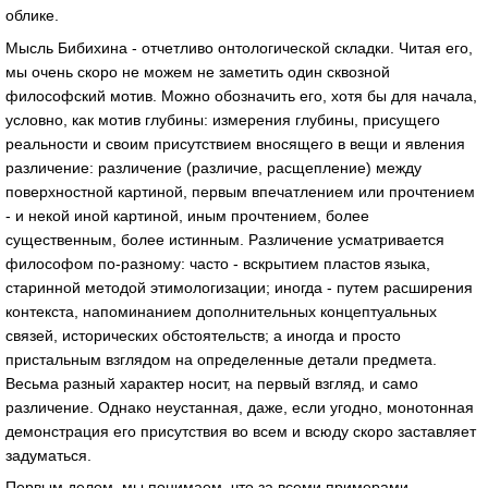
облике.
Мысль Бибихина - отчетливо онтологической складки. Читая его,
мы очень скоро не можем не заметить один сквозной
философский мотив. Можно обозначить его, хотя бы для начала,
условно, как мотив глубины: измерения глубины, присущего
реальности и своим присутствием вносящего в вещи и явления
различение: различение (различие, расщепление) между
поверхностной картиной, первым впечатлением или прочтением
- и некой иной картиной, иным прочтением, более
существенным, более истинным. Различение усматривается
философом по-разному: часто - вскрытием пластов языка,
старинной методой этимологизации; иногда - путем расширения
контекста, напоминанием дополнительных концептуальных
связей, исторических обстоятельств; а иногда и просто
пристальным взглядом на определенные детали предмета.
Весьма разный характер носит, на первый взгляд, и само
различение. Однако неустанная, даже, если угодно, монотонная
демонстрация его присутствия во всем и всюду скоро заставляет
задуматься.
Первым делом, мы понимаем, что за всеми примерами,