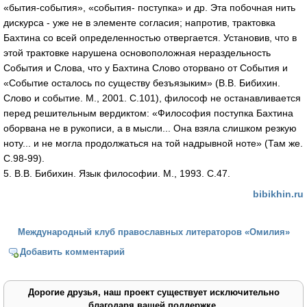
«бытия-события», «события- поступка» и др. Эта побочная нить
дискурса - уже не в элементе согласия; напротив, трактовка
Бахтина со всей определенностью отвергается. Установив, что в
этой трактовке нарушена основоположная нераздельность
События и Слова, что у Бахтина Слово оторвано от События и
«Событие осталось по существу безъязыким» (В.В. Бибихин.
Слово и событие. М., 2001. С.101), философ не останавливается
перед решительным вердиктом: «Философия поступка Бахтина
оборвана не в рукописи, а в мысли... Она взяла слишком резкую
ноту... и не могла продолжаться на той надрывной ноте» (Там же.
С.98-99).
5. В.В. Бибихин. Язык философии. М., 1993. С.47.
bibikhin.ru
Международный клуб православных литераторов «Омилия»
Добавить комментарий
Дорогие друзья, наш проект существует исключительно
благодаря вашей поддержке.