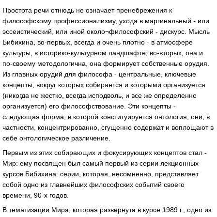
Простота речи отнюдь не означает пренебрежения к
философскому профессионализму, ухода в маргинальный - или
эссеистический, или иной около¬философский - дискурс. Мысль
Бибихина, во-первых, всегда и очень плотно - в атмосфере
культуры, в историко-культурном ландшафте; во-вторых, она и
по-своему методологична, она формирует собственные орудия.
Из главных орудий для философа - центральные, ключевые
концепты, вокруг которых собирается и которыми организуется
(никогда не жестко, всегда исподволь, и все же определенно
организуется) его философствование. Эти концепты -
следующая форма, в которой конституируется онтология; они, в
частности, концентрированно, сгущенно содержат и воплощают в
себе онтологическое различение.
Первым из этих собирающих и фокусирующих концептов стал -
Мир: ему посвящен был самый первый из серии лекционных
курсов Бибихина: серии, которая, несомненно, представляет
собой одно из главнейших философских событий своего
времени, 90-х годов.
В тематизации Мира, которая развернута в курсе 1989 г., одно из