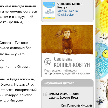
Светлана Коппел-
 но нам никогда нельзя
Ковтун
«Жена Океана
 ты не можешь остаться
(DiskBook)»
 затем и в следующий
то конкретным,
1
 Слово»
. Тут тоже
начале сотворил Бог
ласть» — у него
ос.
бщение — с Отцем и
альше будет говорить,
Случайная цитата
и Христа. Не думайте,
оставлять исторический
Смысл жизни — это
ни, которую Христос
стать другом Бога.
ом Его Иисусом
Свт. Григорий Нисский