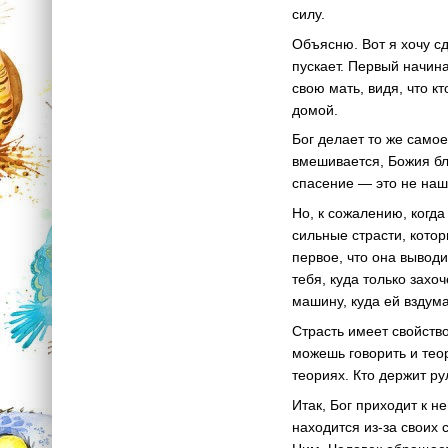
силу.
Объясню. Вот я хочу сд
пускает. Первый начина
свою мать, видя, что к
домой.
Бог делает то же самое
вмешивается, Божия бла
спасение — это не наш
Но, к сожалению, когда
сильные страсти, котор
первое, что она выводит
тебя, куда только захо
машину, куда ей вздума
Страсть имеет свойство
можешь говорить и теор
теориях. Кто держит ру
Итак, Бог приходит к 
находится из-за своих