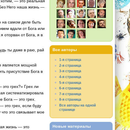
о хотим, — это реальная
 Без Него наша жизнь —
но на самом деле быть
живем вдали от Бога или
я оторван от Бога, я в
Все авторы
будь ты даже в раю, рай
1-я страница
ое является мощной
2-я страница
ть присутствие Бога в
3-я страница
4-я страница
5-я страница
 это грех?» Грех ли
6-я страница
торая систематизировала
7-я страница
е Бога — это грех.
8-я страница
— это грех, если буду
Все авторы на одной
странице
у что это связывает мое
Новые материалы
ная жизнь — это