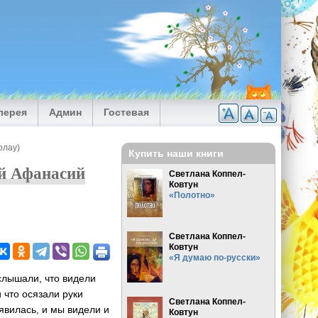
лерея
Админ
Гостевая
олау)
Купить наши книги
ий Афанасий
Светлана Коппел-
Ковтун
«Полотно»
Светлана Коппел-
Ковтун
«Я думаю по-русски»
 слышали, что видели
 что осязали руки
Светлана Коппел-
явилась, и мы видели и
Ковтун