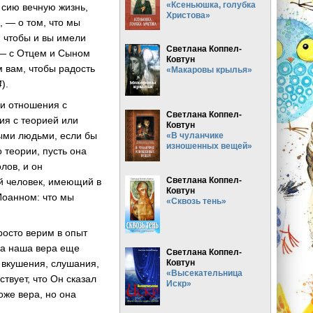
«Ксеньюшка, голубка
 сию вечную жизнь,
Христова»
, — о том, что мы
 чтобы и вы имели
Светлана Коппел-
— с Отцем и Сыном
Ковтун
 вам, чтобы радость
«Макаровы крылья»
4
).
ши отношения с
Светлана Коппел-
ия с теорией или
Ковтун
ыми людьми, если бы
«В чуланчике
изношенных вещей»
 теории, пусть она
лов, и он
Светлана Коппел-
й человек, имеющий в
Ковтун
Иоанном: что мы
«Сквозь тень»
росто верим в опыт
гда наша вера еще
Светлана Коппел-
Ковтун
, вкушения, слушания,
«Высекательница
твует, что Он сказал
Искр»
тоже вера, но она