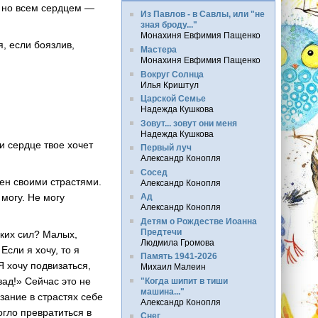
, но всем сердцем —
Из Павлов - в Савлы, или "не
зная броду..."
Монахиня Евфимия Пащенко
, если боязлив,
Мастера
Монахиня Евфимия Пащенко
Вокруг Солнца
Илья Криштул
Царской Семье
Надежда Кушкова
Зовут... зовут они меня
Надежда Кушкова
ли сердце твое хочет
Первый луч
Александр Конопля
Сосед
щен своими страстями.
Александр Конопля
 могу. Не могу
Ад
Александр Конопля
Детям о Рождестве Иоанна
Предтечи
аких сил? Малых,
Людмила Громова
 Если я хочу, то я
Память 1941-2026
Я хочу подвизаться,
Михаил Малеин
зад!» Сейчас это не
"Когда шипит в тиши
машина..."
зание в страстях себе
Александр Конопля
гло превратиться в
Снег