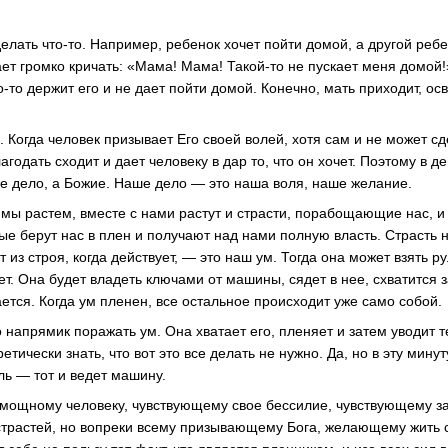
елать что-то. Например, ребенок хочет пойти домой, а другой ребе
ет громко кричать: «Мама! Мама! Такой-то не пускает меня домой!
то-то держит его и не дает пойти домой. Конечно, мать приходит, ос
. Когда человек призывает Его своей волей, хотя сам и не может сд
годать сходит и дает человеку в дар то, что он хочет. Поэтому в 
е дело, а Божие. Наше дело — это наша воля, наше желание.
 мы растем, вместе с нами растут и страсти, порабощающие нас, и
ые берут нас в плен и получают над нами полную власть. Страсть н
 из строя, когда действует, — это наш ум. Тогда она может взять ру
чет. Она будет владеть ключами от машины, сядет в нее, схватится з
ется. Когда ум пленен, все остальное происходит уже само собой.
 напрямик поражать ум. Она хватает его, пленяет и затем уводит те
етически знать, что вот это все делать не нужно. Да, но в эту минут
ль — тот и ведет машину.
немощному человеку, чувствующему свое бессилие, чувствующему з
 страстей, но вопреки всему призывающему Бога, желающему жить с