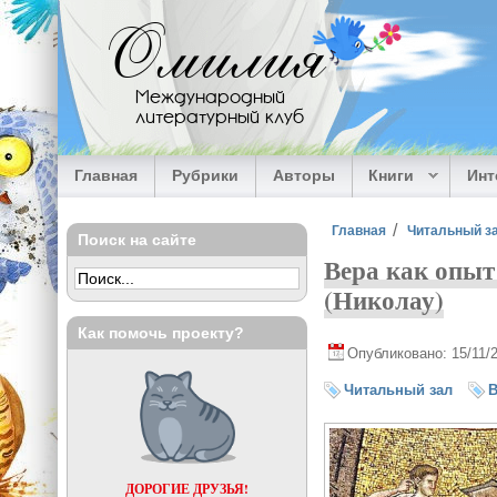
Перейти к основному содержанию
Омилия
Международный
литературный клуб
Главная
Рубрики
Авторы
Книги
Ин
Вы здесь
Главная
Читальный з
Поиск на сайте
Вера как опыт
(Николау)
Как помочь проекту?
Опубликовано: 15/11/
Читальный зал
В
ДОРОГИЕ ДРУЗЬЯ!