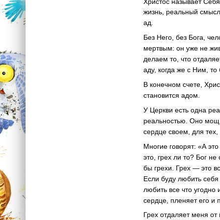
Христос называет Себя
жизнь, реальный смысл
ад.
Без Него, без Бога, че
мертвым: он уже не жив
делаем то, что отдаляет
аду, когда же с Ним, то
В конечном счете, Христ
становится адом.
У Церкви есть одна ре
реальностью. Оно мощна
сердце своем, для тех, 
Многие говорят: «А это
это, грех ли то? Бог н
бы грехи. Грех — это в
Если буду любить себя 
любить все что угодно 
сердце, пленяет его и 
Грех отдаляет меня от 