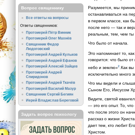
Разумеется, мы принима
Вопрос священнику
останавливаться на пе
Все ответы на вопросы
в первом классе, как б
Ответы священников:
после него — так и вер
Протоиерей Пётр Винник
реальным, тем, чем ты
Протоиерей Олег Махнёв
Что было от начала.
Священник Федор
Людоговский
Это напоминает то, ка
Протоиерей Андрей Кульков
говорится: что было о
Протоиерей Андрей Ефанов
Протоиерей Алексий Зайцев
2
небо и землю»
.Как вы
Протоиерей Андрей
исключительно много зн
Спиридонов
Протоиерей Андрей Ткачёв
Что мы видели и слыша
Протоиерей Василий Мазур
Сыном Его, Иисусом Хр
Священник Сергий Бегиян
Видите, святой евангел
Иерей Владислав Береговой
— это его опыт. То, чт
что после этого он нач
Задать вопрос психологу
рассказ о жизни Христ
дает тем, кто любит Е
Христом.