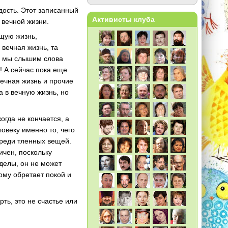
дость. Этот записанный
Активисты клуба
 вечной жизни.
ящую жизнь,
 вечная жизнь, та
да мы слышим слова
! А сейчас пока еще
 вечная жизнь и прочие
а в вечную жизнь, но
огда не кончается, а
ловеку именно то, чего
среди тленных вещей.
ичен, поскольку
делы, он не может
тому обретает покой и
рть, это не счастье или