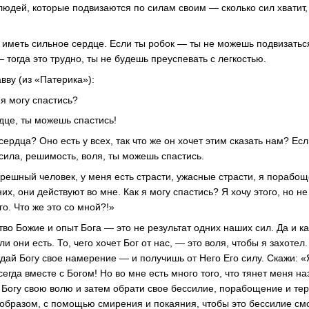
юдей, которые подвизаются по силам своим — сколько сил хватит
 иметь сильное сердце. Если ты робок — ты не можешь подвизаться
тогда это трудно, ты не будешь преуспевать с легкостью.
вву (из «Патерика»):
 я могу спастись?
дце, ты можешь спастись!
сердца? Оно есть у всех, так что же он хочет этим сказать нам? Ес
ь сила, решимость, воля, ты можешь спастись.
грешный человек, у меня есть страсти, ужасные страсти, я порабо
их, они действуют во мне. Как я могу спастись? Я хочу этого, но не
го. Что же это со мной?!»
тво Божие и опыт Бога — это не результат одних наших сил. Да и к
ли они есть. То, чего хочет Бог от нас, — это воля, чтобы я захотел.
тдай Богу свое намерение — и получишь от Него Его силу. Скажи: «
сегда вместе с Богом! Но во мне есть много того, что тянет меня на
 Богу свою волю и затем обрати свое бессилие, порабощение и тер
образом, с помощью смирения и покаяния, чтобы это бессилие смо