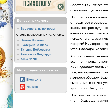
Апостолы пишут все эт
опыт имеет целью извес
Но, слыша слова «вечна
Вопрос психологу
отправиться в церковь,
жизнь, которая будет 
Все ответы на вопросы
«вечная жизнь», мы гов
Ответы православных психологов:
погоди, ты сначала умр
Никита Яночкин
истории! Ну ладно, ста
Екатерина Усачева
чтобы молодой человек
Татьяна Бобровских
Анастасия Бондарук
А что это значит — веч
Анна Лелик
все, что никогда не ко
ему недостает, потому
Мы в социальных сетях
Все, что ограничено, н
является образом Божи
ВКонтакте
вместиться в то, что у
YouTube
чувствует себя целостн
Поэтому святой апостол
что-нибудь еще, а жизн