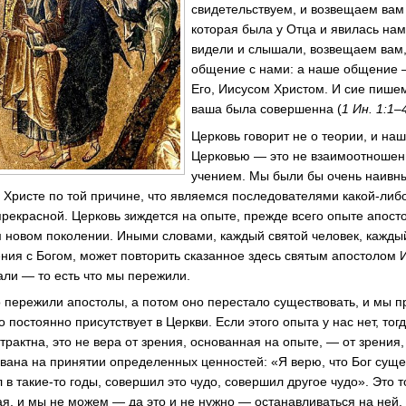
свидетельствуем, и возвещаем вам
которая была у Отца и явилась нам
видели и слышали, возвещаем вам,
общение с нами: а наше общение 
Его, Иисусом Христом. И сие пишем
ваша была совершенна (
1 Ин. 1:1–
Церковь говорит не о теории, и на
Церковью — это не взаимоотношен
учением. Мы были бы очень наивн
 Христе по той причине, что являемся последователями какой-либо
рекрасной. Церковь зиждется на опыте, прежде всего опыте апосто
 новом поколении. Иными словами, каждый святой человек, кажды
ния с Богом, может повторить сказанное здесь святым апостолом 
али — то есть что мы пережили.
то пережили апостолы, а потом оно перестало существовать, и мы п
то постоянно присутствует в Церкви. Если этого опыта у нас нет, то
рактна, это не вера от зрения, основанная на опыте, — от зрения
вана на принятии определенных ценностей: «Я верю, что Бог сущес
ил в такие-то годы, совершил это чудо, совершил другое чудо». Это 
я, и мы не можем — да это и не нужно — останавливаться на ней.