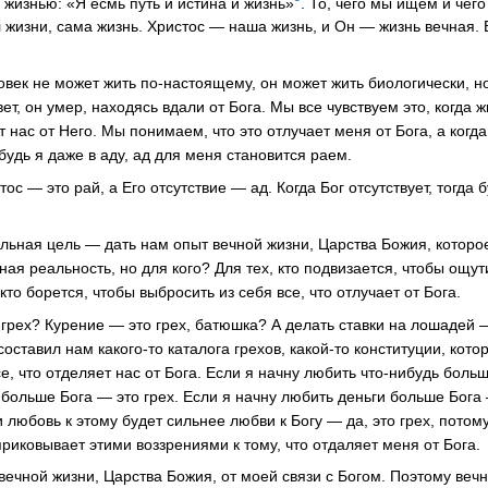
 жизнью: «Я есмь путь и истина и жизнь»
. То, чего мы ищем и чег
 жизни, сама жизнь. Христос — наша жизнь, и Он — жизнь вечная.
ловек не может жить по-настоящему, он может жить биологически, 
ет, он умер, находясь вдали от Бога. Мы все чувствуем это, когда 
 нас от Него. Мы понимаем, что это отлучает меня от Бога, а когда 
 будь я даже в аду, ад для меня становится раем.
ос — это рай, а Его отсутствие — ад. Когда Бог отсутствует, тогда 
альная цель — дать нам опыт вечной жизни, Царства Божия, котор
я реальность, но для кого? Для тех, кто подвизается, чтобы ощути
кто борется, чтобы выбросить из себя все, что отлучает от Бога.
 грех? Курение — это грех, батюшка? А делать ставки на лошадей —
е составил нам какого-то каталога грехов, какой-то конституции, ко
се, что отделяет нас от Бога. Если я начну любить что-нибудь больш
больше Бога — это грех. Если я начну любить деньги больше Бога 
и любовь к этому будет сильнее любви к Богу — да, это грех, потом
приковывает этими воззрениями к тому, что отдаляет меня от Бога.
вечной жизни, Царства Божия, от моей связи с Богом. Поэтому веч