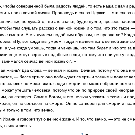
о, чтобы совершенной была радость людей, то есть наша с вами ра
тить нас о вечной жизни. Проповедь и слово Церкви — это слово о
я жизнь», не думайте, что это значит, будто нужно, презрев насто
 чтобы там слушать рассказ о вечной жизни и о том, что это такое —
после смерти. А мы думаем подобным образом, не правда ли? Ког
орим: «Ну, вот когда мы умрем, тогда и начнем жить вечной жизнью
и, а уже когда умрешь, тогда и увидишь, что там будет и что это за
рики еще могут верить в подобные вещи, потому что они уже у вход
 занимался сейчас вечной жизнью?..»
ная жизнь? Два слова — вечная и жизнь. Вечная, потому что она ник
нчается, — бессмертно: оно побеждает смерть и тление и подает че
 что человек не может жить среди смерти, не может обрести покоя 
е может утешить человека, потому что он по природе своей неогран
им, он сотворен Самим Богом, и его нельзя уложить в схемы и пре
мирает, он не согласен на смерть. Он не сотворен для смерти и поэ
ым только в том, что вечно.
 Иоанн и говорит тут о вечной жизни. И то, что вечно, — это не сме
ь, вечная жизнь.
3