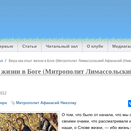
тервью
Статьи
Читальный зал
О клубе
Медиага
ал
Вера как опыт жизни в Боге (Митрополит Лимассольский Афанасий (Ник
 жизни в Боге (Митрополит Лимассольск
2012
ера
Митрополит Афанасий Николау
О том, что было от начала, что мы
своими очами, что рассматривали и
наши, о Слове жизни, — ибо жизнь 