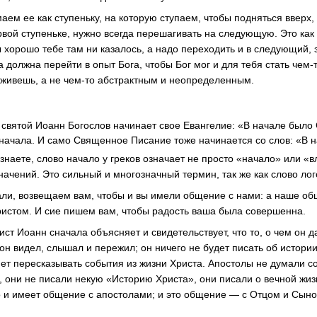
ем ее как ступеньку, на которую ступаем, чтобы подняться вверх,
рвой ступеньке, нужно всегда перешагивать на следующую. Это как
ы хорошо тебе там ни казалось, а надо переходить и в следующий,
а должна перейти в опыт Бога, чтобы Бог мог и для тебя стать чем-
 живешь, а не чем-то абстрактным и неопределенным.
к святой Иоанн Богослов начинает свое Евангелие: «В начале было
т начала. И само Священное Писание тоже начинается со слов: «В 
 знаете, слово начало у греков означает не просто «начало» или «в
ачений. Это сильный и многозначный термин, так же как слово лог
ли, возвещаем вам, чтобы и вы имели общение с нами: а наше о
истом. И сие пишем вам, чтобы радость ваша была совершенна.
ист Иоанн сначала объясняет и свидетельствует, что то, о чем он д
о он видел, слышал и пережил; он ничего не будет писать об истори
нет пересказывать события из жизни Христа. Апостолы не думали с
а, они не писали некую «Историю Христа», они писали о вечной жиз
го и имеет общение с апостолами; и это общение — с Отцом и Сын