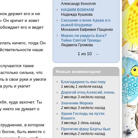
Александр Конопля
НАШИМ ВОИНАМ
нок держит его и не
Надежда Кушкова
» Он кричит и зовет
Сказание о жене Адера и о
рыжей блуднице
вобождает его и ведет
Монахиня Евфимия Пащенко
Можно ли увидеть Бога?
Тайна Святой Троицы
елать ничего, тогда Он
Людмила Громова
действительности наше
1 из 10
→
 случаются такие
Новые комментарии
астолько сильна, что
ль в свои руки и увезти
Благодарность мастеру
а руль и укатит
1 месяц 1 неделя
назад
Дорогой отец Алексий, очень
2 месяца 3 недели
назад
бя, куда захочет. Ты
Значение Морока
2 месяца 3 недели
назад
у никто не думает о
Храни Господь на путях
Вашего
3 месяца 1 день
назад
атруднение, в котором
Протитип фрау Берты был
 Богом, быть вместе с
4 месяца 2 недели
назад