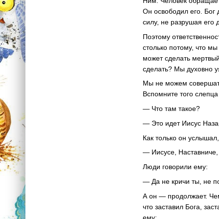
Ним. Человек обращает 
Он освободил его. Бог
силу, не разрушая его 
Поэтому ответственност
столько потому, что мы
может сделать мертвый
сделать? Мы духовно у
Мы не можем совершать
Вспомните того слепца
— Что там такое?
— Это идет Иисус Наза
Как только он услышал,
— Иисусе, Наставниче,
Люди говорили ему:
— Да не кричи ты, не 
А он — продолжает. Чем
что заставил Бога, заст
ему: