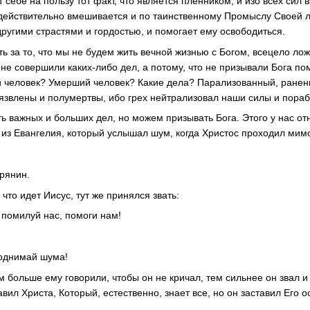
себе на пользу тот факт, что является пленником, и изо всех сил в
 действительно вмешивается и по таинственному Промыслу Своей 
другими страстями и гордостью, и помогает ему освободиться.
ь за то, что мы не будем жить вечной жизнью с Богом, всецело лож
 не совершили каких-либо дел, а потому, что не призывали Бога по
 человек? Умерший человек? Какие дела? Парализованный, ранен
язвлены и полумертвы, ибо грех нейтрализовал наши силы и пораб
 важных и больших дел, но можем призывать Бога. Этого у нас отн
 из Евангелия, который услышал шум, когда Христос проходил мимо
рянин.
 что идет Иисус, тут же принялся звать:
 помилуй нас, помоги нам!
поднимай шума!
 больше ему говорили, чтобы он не кричал, тем сильнее он звал и
авил Христа, Который, естественно, знает все, но он заставил Его о