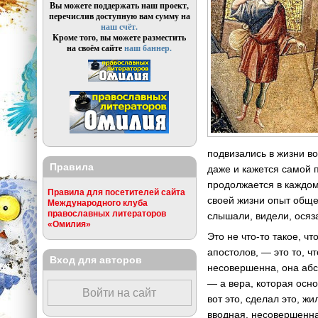
Вы можете поддержать наш проект,
перечислив доступную вам сумму на
наш счёт.
Кроме того, вы можете разместить
на своём сайте
наш баннер.
подвизались в жизни во
Правила
даже и кажется самой п
продолжается в каждом
Правила для посетителей сайта
своей жизни опыт обще
Международного клуба
православных литераторов
слышали, видели, осяз
«Омилия»
Это не что-то такое, ч
апостолов, — это то, ч
Вход для авторов
несовершенна, она абст
— а вера, которая осно
Войти на сайт
вот это, сделал это, ж
вводная, несовершенна