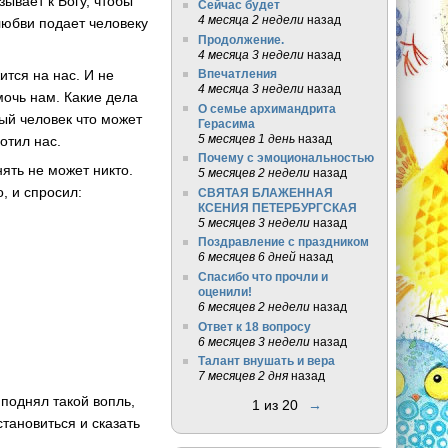
зывает к Богу, чтобы
Сейчас будет
4 месяца 2 недели
назад
любви подает человеку
Продолжение.
4 месяца 3 недели
назад
ится на нас. И не
Впечатления
4 месяца 3 недели
назад
мочь нам. Какие дела
О семье архимандрита
ый человек что может
Герасима
5 месяцев 1 день
назад
отил нас.
Почему с эмоциональностью
ять не может никто.
5 месяцев 2 недели
назад
, и спросил:
СВЯТАЯ БЛАЖЕННАЯ
КСЕНИЯ ПЕТЕРБУРГСКАЯ
5 месяцев 3 недели
назад
Поздравление с праздником
6 месяцев 6 дней
назад
Спасибо что прочли и
оценили!
6 месяцев 2 недели
назад
Ответ к 18 вопросу
6 месяцев 3 недели
назад
Талант внушать и вера
7 месяцев 2 дня
назад
 поднял такой вопль,
1 из 20
→
становиться и сказать