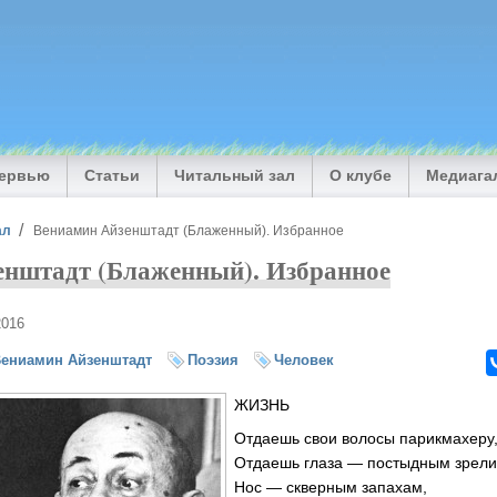
тервью
Статьи
Читальный зал
О клубе
Медиага
ал
Вениамин Айзенштадт (Блаженный). Избранное
енштадт (Блаженный). Избранное
2016
ениамин Айзенштадт
Поэзия
Человек
ЖИЗНЬ
Отдаешь свои волосы парикмахеру
Отдаешь глаза — постыдным зрел
Нос — скверным запахам,