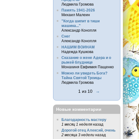
Людмила Громова
Память 1941-2026
Михаил Малеин
"Когда шипит в тиши
машина..."
Александр Конопля
Снег
Александр Конопля
НАШИМ ВОИНАМ
Надежда Кушкова
Сказание о жене Адера и о
рыжей блуднице
Монахиня Евфимия Пащенко
Можно ли увидеть Бога?
Тайна Святой Троицы
Людмила Громова
1 из 10
→
Новые комментарии
Благодарность мастеру
1 месяц 1 неделя
назад
Дорогой отец Алексий, очень
2 месяца 3 недели
назад