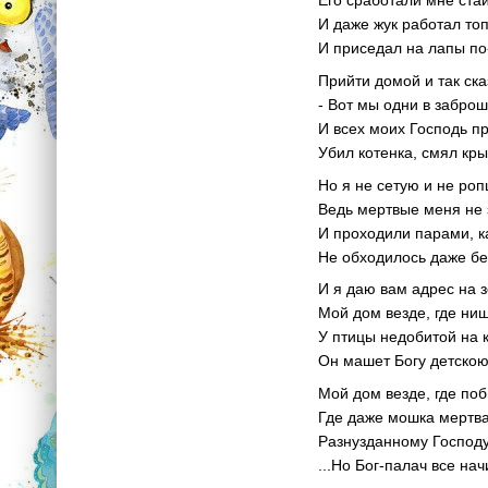
И даже жук работал то
И приседал на лапы по
Прийти домой и так ска
- Вот мы одни в заброш
И всех моих Господь п
Убил котенка, смял кры
Но я не сетую и не роп
Ведь мертвые меня не 
И проходили парами, ка
Не обходилось даже без
И я даю вам адрес на 
Мой дом везде, где ни
У птицы недобитой на 
Он машет Богу детскою 
Мой дом везде, где по
Где даже мошка мертв
Разнузданному Господу
...Но Бог-палач все на