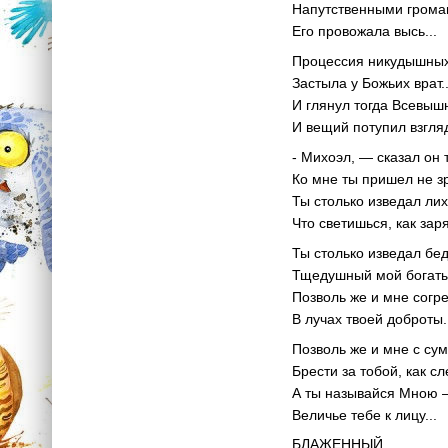
Напутственными гром
Его провожала высь...
Процессия никудышны
Застыла у Божьих врат..
И глянул тогда Всевыш
И вещий потупил взгля
- Михоэл, — сказал он 
Ко мне ты пришел не зр
Ты столько изведал лих
Что светишься, как заря
Ты столько изведал бед
Тщедушный мой богаты
Позволь же и мне согр
В лучах твоей доброты.
Позволь же и мне с су
Брести за тобой, как сл
А ты называйся Мною
Величье тебе к лицу...
БЛАЖЕННЫЙ