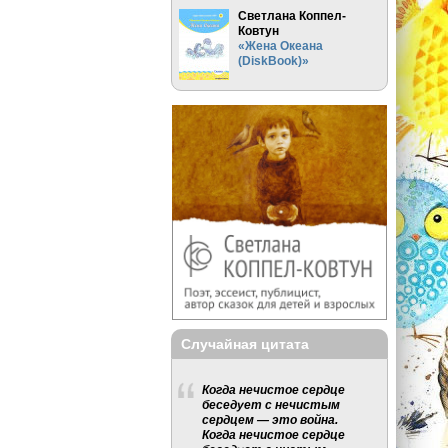
Светлана Коппел-
Ковтун
«Жена Океана
(DiskBook)»
Случайная цитата
Когда нечистое сердце
беседует с нечистым
сердцем — это война.
Когда нечистое сердце