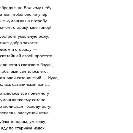
обреду я по Божьему небу.
атем, чтобы бес не упер
е-куманьку на потребу...
зачем, старику, мне топор!
состроит умильную рожу:
тоже добра захотел...
ориком и огорошу —
 святейшей своей простоте.
селенского скотского блуда,
тобы имя святилось его,
казначей сатанинский — Иуда,
лась сатанинская вонь...
 кланялись все понемногу
уманьку твоему сатане,
то молишься Господу-Богу,
певаешь распутной жене...
ублю топором, укокошу,
 аду по старинке издох,