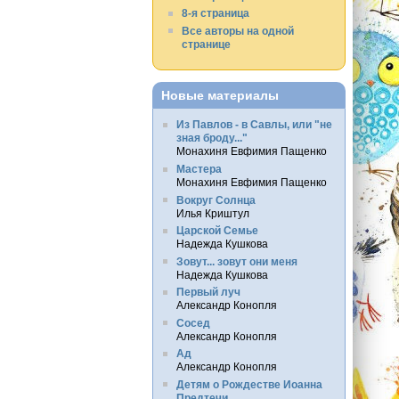
8-я страница
Все авторы на одной
странице
Новые материалы
Из Павлов - в Савлы, или "не
зная броду..."
Монахиня Евфимия Пащенко
Мастера
Монахиня Евфимия Пащенко
Вокруг Солнца
Илья Криштул
Царской Семье
Надежда Кушкова
Зовут... зовут они меня
Надежда Кушкова
Первый луч
Александр Конопля
Сосед
Александр Конопля
Ад
Александр Конопля
Детям о Рождестве Иоанна
Предтечи