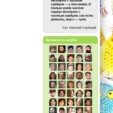
беседует с чистым
сердцем — и это война. И
только когда чистое
сердце беседует с
чистым сердцем, сие есть
радость, мир и — чудо.
Свт. Николай Сербский
Активисты клуба