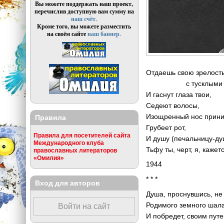
Вы можете поддержать наш проект,
перечислив доступную вам сумму на
наш счёт.
Кроме того, вы можете разместить
на своём сайте
наш баннер.
Отдаешь свою зрелост
с тусклыми глазам
И гаснут глаза твои,
Седеют волосы,
Изощренный нос прини
Правила
Грубеет рот,
Правила для посетителей сайта
И душу (печальницу-ду
Международного клуба
Тьфу ты, черт, я, кажет
православных литераторов
«Омилия»
1944
* * *
Вход для авторов
Душа, проснувшись, не
Родимого земного шал
Войти на сайт
И побредет, своим путе