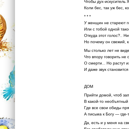
Чтобы дух-искуситель 
Коли бес, так уж бес, к
* * *
У женщин не стареют г
Или с тобой одной тако
Откуда этот голос?.. Ни
Но почему он свежий, к
Мы столько лет не виде
Что впору говорить не 
О смерти... Но растут и
И даже звук становится 
ДОМ
Прийти домой, чтоб за
В какой-то необъятный
Где все свои обиды пр
А письма к Богу — где-т
Да, есть и у меня на св
Его сработали мне стаи