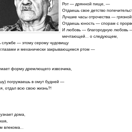
Рот — дрянной пище, —
Отдаешь свое детство попечительст
Лучшие часы отрочества — грязной
Отдаешь юность — спорам с прорв
И любовь — благородную любовь 
мечтающей... о следующем,
ь службе — этому серому чудовищу
и и механически закрывающимся ртом —
мает форму дремлющего извозчика,
шу) погружаешь в омут будней —
ся, отдал всю свою жизнь?!
 узнает дома,
аша,
м влекома...