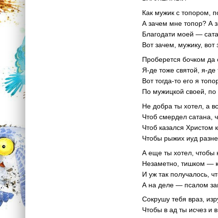
Как мужик с топором, п
А зачем мне топор? А з
Благодати моей — сатан
Вот зачем, мужику, вот 
Проберется бочком да 
Я-де тоже святой, я-де 
Вот тогда-то его я топ
По мужицкой своей, по
Не добра ты хотел, а в
Чтоб смердел сатана, ч
Чтоб казался Христом 
Чтобы рыжих иуд разнес
А еще ты хотел, чтобы
Незаметно, тишком — к
И уж так получалось, ч
А на деле — псалом за
Сокрушу тебя враз, изр
Чтобы в ад ты исчез и в