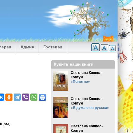
лерея
Админ
Гостевая
Купить наши книги
Светлана Коппел-
Ковтун
«Полотно»
Светлана Коппел-
Ковтун
«Я думаю по-русски»
,
ищам,
Светлана Коппел-
Ковтун