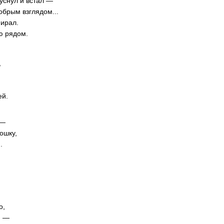
 уснул и встал —
брым взглядом...
мирал.
ю рядом.
,
ей.
 —
ошку,
.
о,
, —