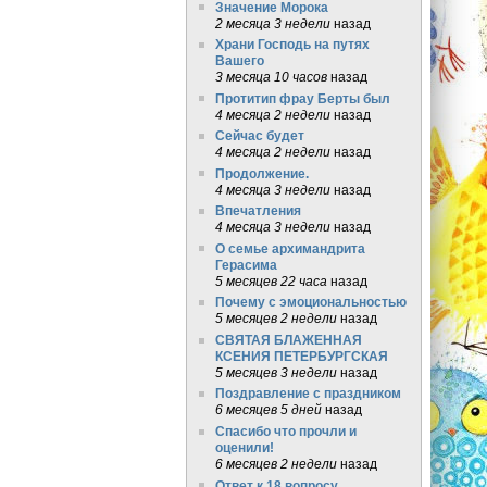
Значение Морока
2 месяца 3 недели
назад
Храни Господь на путях
Вашего
3 месяца 10 часов
назад
Протитип фрау Берты был
4 месяца 2 недели
назад
Сейчас будет
4 месяца 2 недели
назад
Продолжение.
4 месяца 3 недели
назад
Впечатления
4 месяца 3 недели
назад
О семье архимандрита
Герасима
5 месяцев 22 часа
назад
Почему с эмоциональностью
5 месяцев 2 недели
назад
СВЯТАЯ БЛАЖЕННАЯ
КСЕНИЯ ПЕТЕРБУРГСКАЯ
5 месяцев 3 недели
назад
Поздравление с праздником
6 месяцев 5 дней
назад
Спасибо что прочли и
оценили!
6 месяцев 2 недели
назад
Ответ к 18 вопросу