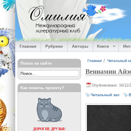
Перейти к основному содержанию
Омилия
Международный
литературный клуб
Главная
Рубрики
Авторы
Книги
Ин
Вы здесь
Главная
Читальный з
Поиск на сайте
Вениамин Айз
Опубликовано: 16/11/
Как помочь проекту?
Читальный зал
В
ДОРОГИЕ ДРУЗЬЯ!