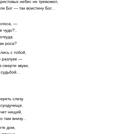
Христовых небес не тревожил,
оли Бог — так воистину Бог...
олоса, —
е чудо?..
откуда.
ак роса?
лись с тобой,
о разлуке —
з смерти звуки,
судьбой...
переть слезу
 сундучище,
ячет нищий,
о там внизу...
ете дом,
 птичьи,