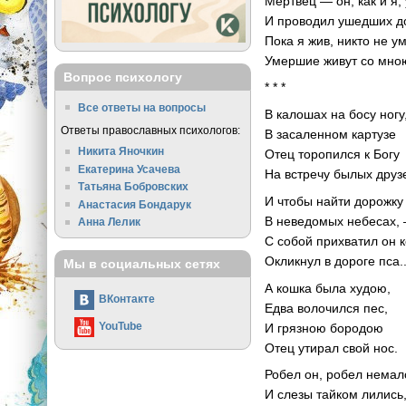
Мертвец — он, как и я,
И проводил ушедших до
Пока я жив, никто не у
Умершие живут со мно
Вопрос психологу
* * *
Все ответы на вопросы
В калошах на босу ногу
Ответы православных психологов:
В засаленном картузе
Никита Яночкин
Отец торопился к Богу
Екатерина Усачева
На встречу былых друз
Татьяна Бобровских
И чтобы найти дорожку
Анастасия Бондарук
В неведомых небесах,
Анна Лелик
С собой прихватил он к
Окликнул в дороге пса..
Мы в социальных сетях
А кошка была худою,
ВКонтакте
Едва волочился пес,
YouTube
И грязною бородою
Отец утирал свой нос.
Робел он, робел немал
И слезы тайком лились