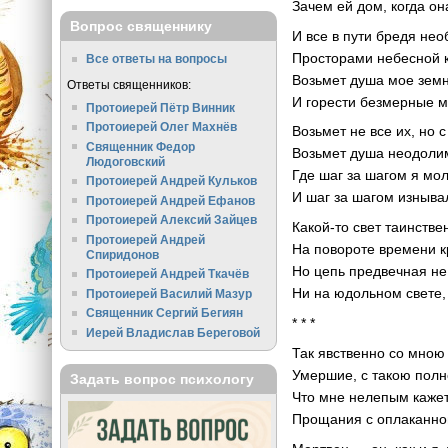
Зачем ей дом, когда о
Вопрос священнику
И все в пути бредя не
Просторами небесной 
Все ответы на вопросы
Возьмет душа мое зем
Ответы священников:
И горести безмерные м
Протоиерей Пётр Винник
Протоиерей Олег Махнёв
Возьмет не все их, но с
Священник Федор
Возьмет душа неодоли
Людоговский
Где шаг за шагом я мо
Протоиерей Андрей Кульков
И шаг за шагом изнывал
Протоиерей Андрей Ефанов
Протоиерей Алексий Зайцев
Какой-то свет таинств
Протоиерей Андрей
На повороте времени 
Спиридонов
Но цепь предвечная не
Протоиерей Андрей Ткачёв
Ни на юдольном свете, 
Протоиерей Василий Мазур
Священник Сергий Бегиян
* * *
Иерей Владислав Береговой
Так явственно со мною
Умершие, с такою полн
Задать вопрос психологу
Что мне нелепым каже
Прощания с оплаканно