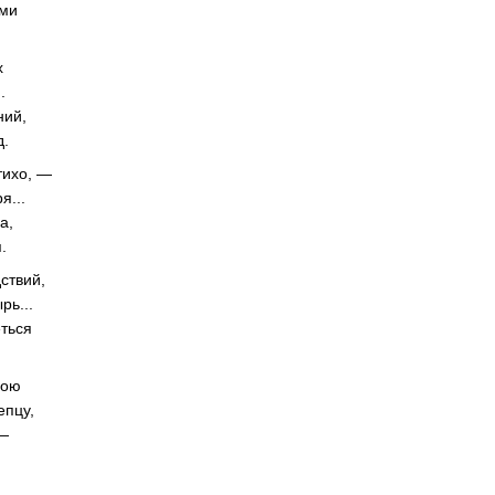
ами
х
.
ний,
д.
тихо, —
я...
а,
.
ствий,
рь...
еться
мою
епцу,
 —