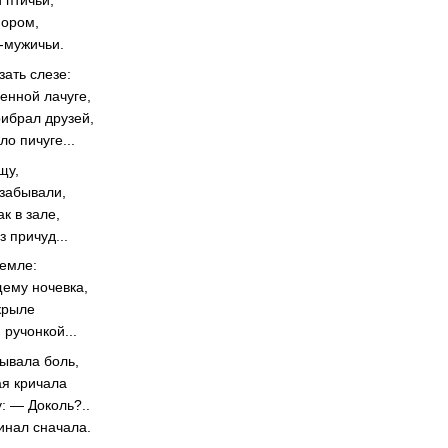
пором,
-мужичьи.
зать слезе:
енной лачуге,
рибрал друзей,
ло пичуге...
щу,
забывали,
к в зале,
 причуд...
земле:
щему ночевка,
крыле
ручонкой...
бывала боль,
ая кричала
: — Доколь?..
чинал сначала.