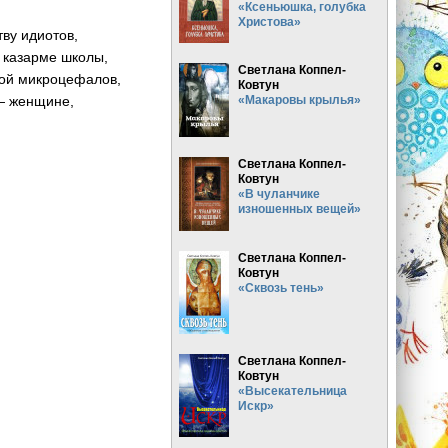
«Ксеньюшка, голубка
Христова»
ву идиотов,
 казарме школы,
Светлана Коппел-
ой микроцефалов,
Ковтун
— женщине,
«Макаровы крылья»
Светлана Коппел-
Ковтун
«В чуланчике
изношенных вещей»
Светлана Коппел-
Ковтун
«Сквозь тень»
Светлана Коппел-
Ковтун
«Высекательница
Искр»