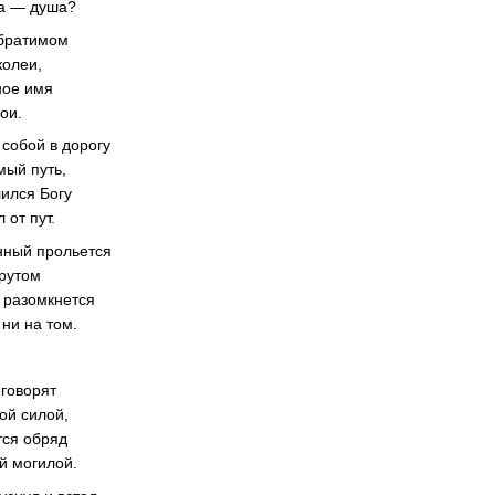
на — душа?
обратимом
колеи,
ное имя
ои.
 собой в дорогу
мый путь,
лился Богу
 от пут.
енный прольется
крутом
 разомкнется
ни на том.
 говорят
ой силой,
тся обряд
й могилой.