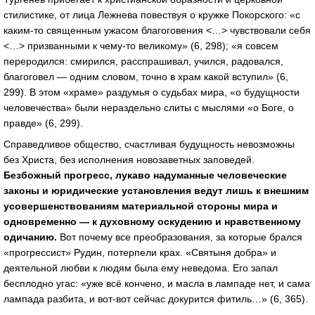
стилистике, от лица Лежнева повествуя о кружке Покорского: «с
каким-то священным ужасом благоговения <…> чувствовали себя
<…> призванными к чему-то великому» (6, 298); «я совсем
переродился: смирился, расспрашивал, учился, радовался,
благоговел — одним словом, точно в храм какой вступил» (6,
299). В этом «храме» раздумья о судьбах мира, «о будущности
человечества» были нераздельно слиты с мыслями «о Боге, о
правде» (6, 299).
Справедливое общество, счастливая будущность невозможны
без Христа, без исполнения новозаветных заповедей.
Безбожный прогресс, лукаво надуманные человеческие
законы и юридические установления ведут лишь к внешним
усовершенствованиям материальной стороны мира и
одновременно — к духовному оскудению и нравственному
одичанию.
Вот почему все преобразования, за которые брался
«прогрессист» Рудин, потерпели крах. «Святыня добра» и
деятельной любви к людям была ему неведома. Его запал
бесплодно угас: «уже всё кончено, и масла в лампаде нет, и сама
лампада разбита, и вот-вот сейчас докурится фитиль…» (6, 365).