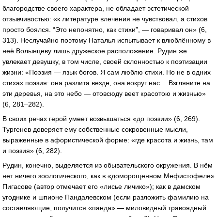
благородстве своего характера, не обладает эстетической
отзывчивостью: «к литературе влечения не чувствовал, а стихов
просто боялся. “Это непонятно, как стихи”, — говаривал он» (6,
313). Неслучайно поэтому Наталья испытывает к влюблённому в
неё Волынцеву лишь дружеское расположение. Рудин же
увлекает девушку, в том числе, своей склонностью к поэтизации
жизни: «Поэзия — язык богов. Я сам люблю стихи. Но не в одних
стихах поэзия: она разлита везде, она вокруг нас… Взгляните на
эти деревья, на это небо — отовсюду веет красотою и жизнью»
(6, 281–282).
В своих речах герой умеет возвышаться «до поэзии» (6, 269).
Тургенев доверяет ему собственные сокровенные мысли,
выраженные в афористической форме: «где красота и жизнь, там
и поэзия» (6, 282).
Рудин, конечно, выделяется из обывательского окружения. В нём
нет ничего зоологического, как в «доморощенном Мефистофеле»
Пигасове (автор отмечает его «лисье личико»); как в дамском
угоднике и шпионе Пандалевском (если разложить фамилию на
составляющие, получится «панда» — миловидный травоядный