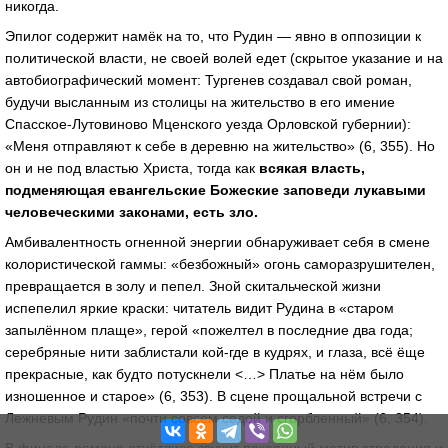
никогда.
Эпилог содержит намёк на то, что Рудин — явно в оппозиции к
политической власти, не своей волей едет (скрытое указание и на
автобиографический момент: Тургенев создавал свой роман,
будучи высланным из столицы на жительство в его имение
Спасское-Лутовиново Мценского уезда Орловской губернии):
«Меня отправляют к себе в деревню на жительство» (6, 355). Но
он и не под властью Христа, тогда как
всякая власть,
подменяющая евангельские Божеские заповеди лукавыми
человеческими законами, есть зло.
Амбивалентность огненной энергии обнаруживает себя в смене
колористической гаммы: «безбожный» огонь саморазрушителен,
превращается в золу и пепел. Зной скитальческой жизни
испепелил яркие краски: читатель видит Рудина в «старом
запылённом плаще», герой «пожелтел в последние два года;
серебряные нити заблистали кой-где в кудрях, и глаза, всё ёще
прекрасные, как будто потускнели <…> Платье на нём было
изношенное и старое» (6, 353). В сцене прощальной встречи с
Лежневым Рудин «почти совсем седой и сгорбленный» (6, 354).
В финале романа отчётливо звучит покаянный мотив страдания и