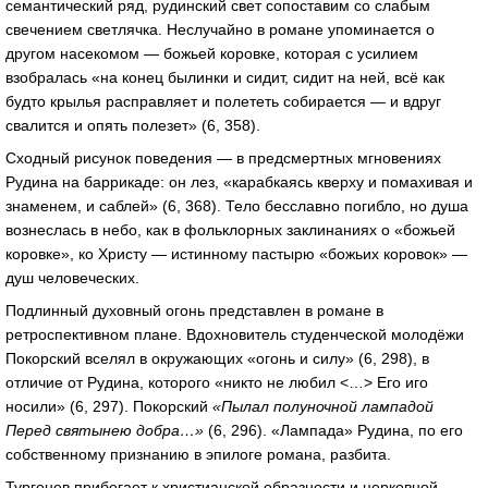
семантический ряд, рудинский свет сопоставим со слабым
свечением светлячка. Неслучайно в романе упоминается о
другом насекомом — божьей коровке, которая с усилием
взобралась «на конец былинки и сидит, сидит на ней, всё как
будто крылья расправляет и полететь собирается — и вдруг
свалится и опять полезет» (6, 358).
Сходный рисунок поведения — в предсмертных мгновениях
Рудина на баррикаде: он лез, «карабкаясь кверху и помахивая и
знаменем, и саблей» (6, 368). Тело бесславно погибло, но душа
вознеслась в небо, как в фольклорных заклинаниях о «божьей
коровке», ко Христу — истинному пастырю «божьих коровок» —
душ человеческих.
Подлинный духовный огонь представлен в романе в
ретроспективном плане. Вдохновитель студенческой молодёжи
Покорский вселял в окружающих «огонь и силу» (6, 298), в
отличие от Рудина, которого «никто не любил <…> Его иго
носили» (6, 297). Покорский
«Пылал полуночной лампадой
Перед святынею добра…»
(6, 296). «Лампада» Рудина, по его
собственному признанию в эпилоге романа, разбита.
Тургенев прибегает к христианской образности и церковной