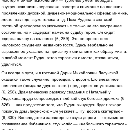
Мастер «тайной психологии» — Тургенев умеет передать
внутреннюю жизнь персонажа, заостряя внимание на внешних
проявлениях духовной, душевно-эмоциональной сферы: мимике,
жесте, взгляде, звуке голоса и т.д. Поза Рудина в светской
гостиной красноречиво указывает не только на его внутреннее
состояние, но и содержит намёк на судьбу героя. Он сидит,
«держа шляпу на коленях» (6, 259). Это не просто жест
неловкого смущения незваного гостя. Здесь вербально не
выраженное указание на привычку к скитаниям как образу жизни:
в любой момент Рудин готов сорваться с места, откланяться,
удалиться.
Он всегда в пути, и в гостиной Дарьи Михайловны Ласунской
оказался также случайно, проездом, с дороги. Его внезапное
появление (ожидали другого гостя) предваряет «стук экипажа»
(6, 258). Драматическую развязку свидания с Натальей у
Авдюхина пруда сопровождает «лёгкий стук беговых дрожек» (6,
326) — как предвестие того, что Рудин вынужден будет вскоре
покинуть дом Ласунской: «Он уезжает… Ну! дорога скатертью»
(6, 330). Впоследствии характерные звуки дороги — отрывистое
позвякивание бубенчиков, стук колёс — «небольшого тарантаса»