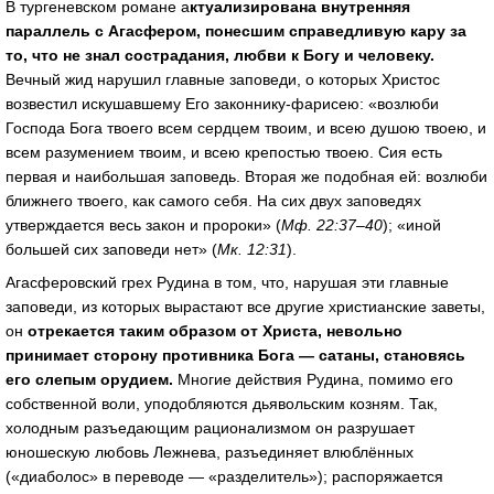
В тургеневском романе а
ктуализирована внутренняя
параллель с Агасфером, понесшим справедливую кару за
то, что не знал сострадания, любви к Богу и человеку.
Вечный жид
нарушил главные заповеди, о которых Христос
возвестил искушавшему Его законнику-фарисею: «возлюби
Господа Бога твоего всем сердцем твоим, и всею душою твоею, и
всем разумением твоим, и всею крепостью твоею. Сия есть
первая и наибольшая заповедь. Вторая же подобная ей: возлюби
ближнего твоего, как самого себя. На сих двух заповедях
утверждается весь закон и пророки» (
Мф. 22:37–40
); «иной
большей сих заповеди нет» (
Мк. 12:31
).
Агасферовский грех Рудина в том, что, нарушая эти главные
заповеди, из которых вырастают все другие христианские заветы,
он
отрекается таким образом от Христа, невольно
принимает сторону противника Бога — сатаны, становясь
его слепым орудием.
Многие действия Рудина, помимо его
собственной воли, уподобляются дьявольским козням. Так,
холодным разъедающим рационализмом он разрушает
юношескую любовь Лежнева, разъединяет влюблённых
(«диаболос» в переводе — «разделитель»); распоряжается