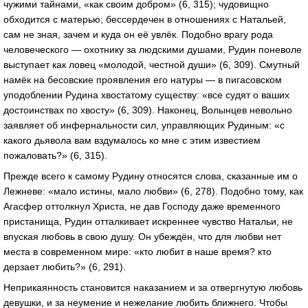
чужими тайнами, «как своим добром» (6, 315); чудовищно
обходится с матерью; бессердечен в отношениях с Натальей,
сам не зная, зачем и куда он её увлёк. Подобно врагу рода
человеческого — охотнику за людскими душами, Рудин поневоле
выступает как ловец «молодой, честной души» (6, 309). Смутный
намёк на бесовские проявления его натуры — в пигасовском
уподоблении Рудина хвостатому существу: «все судят о ваших
достоинствах по хвосту» (6, 309). Наконец, Волынцев невольно
заявляет об инфернальности сил, управляющих Рудиным: «с
какого дьявола вам вздумалось ко мне с этим известием
пожаловать?» (6, 315).
Прежде всего к самому Рудину относятся слова, сказанные им о
Лежневе: «мало истины, мало любви» (6, 278). Подобно тому, как
Агасфер оттолкнул Христа, не дав Господу даже временного
пристанища, Рудин отталкивает искреннее чувство Натальи, не
впуская любовь в свою душу. Он убеждён, что для любви нет
места в современном мире: «кто любит в наше время? кто
дерзает любить?» (6, 291).
Неприкаянность становится наказанием и за отвергнутую любовь
девушки, и за неумение и нежелание любить ближнего. Чтобы