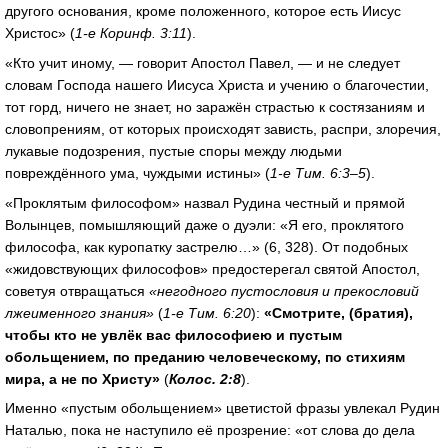
другого основания, кроме положенного, которое есть Иисус
Христос» (
1-е Коринф. 3:11
).
«Кто учит иному, — говорит Апостол Павел, — и не следует
словам Господа нашего Иисуса Христа и учению о благочестии,
тот горд, ничего не знает, но заражён страстью к состязаниям и
словопрениям, от которых происходят зависть, распри, злоречия,
лукавые подозрения, пустые споры между людьми
повреждённого ума, чуждыми истины» (
1-е Тим. 6:3–5
).
«Проклятым философом» назвал Рудина честный и прямой
Волынцев, помышляющий даже о дуэли: «Я его, проклятого
философа, как куропатку застрелю…» (6, 328). От подобных
«жидовствующих философов» предостерегал святой Апостол,
советуя отвращаться
«негодного пустословия и прекословий
лжеименного знания»
(
1-е Тим. 6:20
):
«Смотрите, (братия),
чтобы кто не увлёк вас философиею и пустым
обольщением, по преданию человеческому, по стихиям
мира, а не по Христу»
(
Колос. 2:8
).
Именно «пустым обольщением» цветистой фразы увлекал Рудин
Наталью, пока не наступило её прозрение: «от слова до дела