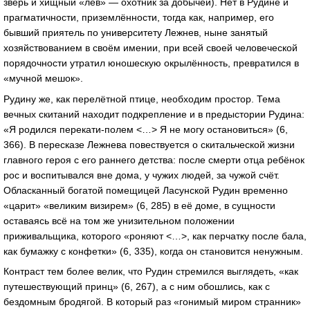
зверь и хищный «лев» — охотник за добычей). Нет в Рудине и
прагматичности, приземлённости, тогда как, например, его
бывший приятель по университету Лежнев, ныне занятый
хозяйствованием в своём имении, при всей своей человеческой
порядочности утратил юношескую окрылённость, превратился в
«мучной мешок».
Рудину же, как перелётной птице, необходим простор. Тема
вечных скитаний находит подкрепление и в предыстории Рудина:
«Я родился перекати-полем <…> Я не могу остановиться» (6,
366). В пересказе Лежнева повествуется о скитальческой жизни
главного героя с его раннего детства: после смерти отца ребёнок
рос и воспитывался вне дома, у чужих людей, за чужой счёт.
Обласканный богатой помещицей Ласунской Рудин временно
«царит» «великим визирем» (6, 285) в её доме, в сущности
оставаясь всё на том же унизительном положении
приживальщика, которого «роняют <…>, как перчатку после бала,
как бумажку с конфетки» (6, 335), когда он становится ненужным.
Контраст тем более велик, что Рудин стремился выглядеть, «как
путешествующий принц» (6, 267), а с ним обошлись, как с
бездомным бродягой. В который раз «гонимый миром странник»