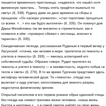
лишается временного пристанища: «надеялся, что нашёл хотя
временную пристань… Теперь опять придётся мыкаться по
свету» (6, 338). Рудину даже не дано времени на сборы и
прощание: «Он наскоро уложился»; «стал торопливо прощаться
со всеми. <…> его как будто выгоняли» (6, 335). Он покинул дом
Дарьи Михайловны так же внезапно и стремительно, как и
появился в нём: «проворно сбежал с лестницы, вскочил в
тарантас» (6, 335).
Скандинавская легенда, рассказанная Рудиным в первый вечер у
Ласунской: «птичка, как человек в мире: прилетела из темноты и
улетела в темноту» (6, 269), — явилась аллегорией его
собственной судьбы. Образно говоря, Рудин прилетел из
темноты и улетел в темноту — в неизвестность, недолго побыв «в
тепле и свете» (6, 270). В то же время Тургенев представил здесь
метафору человеческой души. Та «темнота», откуда она
вылетает и куда улетает, непостижима для земного разума,
недоступна физическому зрению.
Открытый писателем в его первом романе образ одинокой птицы
без гнезда как символ трагизма жизни человека: «наша жизнь
быстра и ничтожна <…> в самой смерти найдёт он свою жизнь,