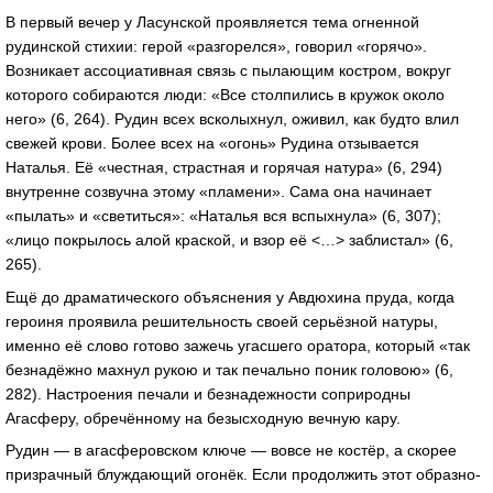
В первый вечер у Ласунской проявляется тема огненной
рудинской стихии: герой «разгорелся», говорил «горячо».
Возникает ассоциативная связь с пылающим костром, вокруг
которого собираются люди: «Все столпились в кружок около
него» (6, 264). Рудин всех всколыхнул, оживил, как будто влил
свежей крови. Более всех на «огонь» Рудина отзывается
Наталья. Её «честная, страстная и горячая натура» (6, 294)
внутренне созвучна этому «пламени». Сама она начинает
«пылать» и «светиться»: «Наталья вся вспыхнула» (6, 307);
«лицо покрылось алой краской, и взор её <…> заблистал» (6,
265).
Ещё до драматического объяснения у Авдюхина пруда, когда
героиня проявила решительность своей серьёзной натуры,
именно её слово готово зажечь угасшего оратора, который «так
безнадёжно махнул рукою и так печально поник головою» (6,
282). Настроения печали и безнадежности соприродны
Агасферу, обречённому на безысходную вечную кару.
Рудин — в агасферовском ключе — вовсе не костёр, а скорее
призрачный блуждающий огонёк. Если продолжить этот образно-