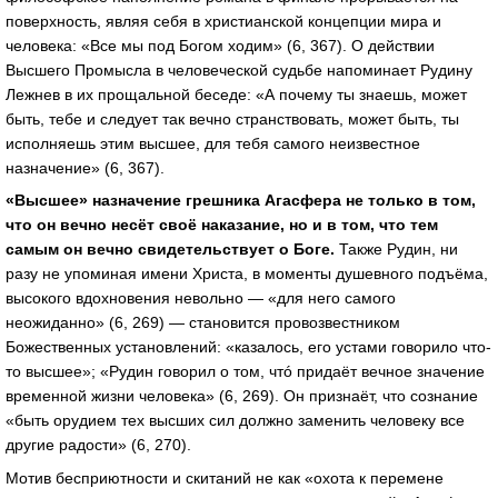
поверхность, являя себя в христианской концепции мира и
человека: «Все мы под Богом ходим» (6, 367). О действии
Высшего Промысла в человеческой судьбе напоминает Рудину
Лежнев в их прощальной беседе: «А почему ты знаешь, может
быть, тебе и следует так вечно странствовать, может быть, ты
исполняешь этим высшее, для тебя самого неизвестное
назначение» (6, 367).
«Высшее» назначение грешника Агасфера не только в том,
что он вечно несёт своё наказание, но и в том, что тем
самым он вечно свидетельствует о Боге.
Также Рудин, ни
разу не упоминая имени Христа, в моменты душевного подъёма,
высокого вдохновения невольно — «для него самого
неожиданно» (6, 269) — становится провозвестником
Божественных установлений: «казалось, его устами говорило что-
то высшее»; «Рудин говорил о том, чтó придаёт вечное значение
временной жизни человека» (6, 269). Он признаёт, что сознание
«быть орудием тех высших сил должно заменить человеку все
другие радости» (6, 270).
Мотив бесприютности и скитаний не как «охота к перемене