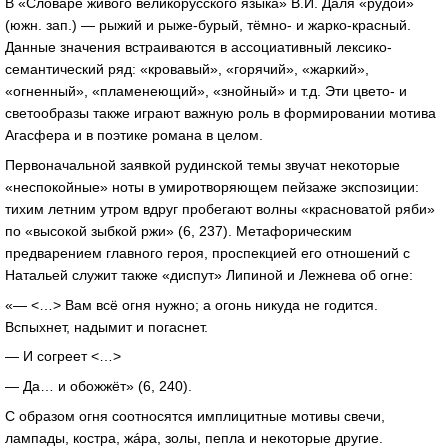
В «Словаре живого великорусского языка» В.И. Даля «рудóй»
(южн. зап.) — рыжий и рыже-бурый, тёмно- и жарко-красный.
Данные значения встраиваются в ассоциативный лексико-
семантический ряд: «кровавый», «горячий», «жаркий»,
«огненный», «пламенеющий», «знойный» и т.д. Эти цвето- и
светообразы также играют важную роль в формировании мотива
Агасфера и в поэтике романа в целом.
Первоначальной заявкой рудинской темы звучат некоторые
«неспокойные» ноты в умиротворяющем пейзаже экспозиции:
тихим летним утром вдруг пробегают волны «красноватой ряби»
по «высокой зыбкой ржи» (6, 237). Метафорическим
предварением главного героя, проспекцией его отношений с
Натальей служит также «диспут» Липиной и Лежнева об огне:
«— <…> Вам всё огня нужно; а огонь никуда не годится.
Вспыхнет, надымит и погаснет.
— И согреет <…>
— Да… и обожжёт» (6, 240).
С образом огня соотносятся имплицитные мотивы свечи,
лампады, костра, жáра, золы, пепла и некоторые другие.