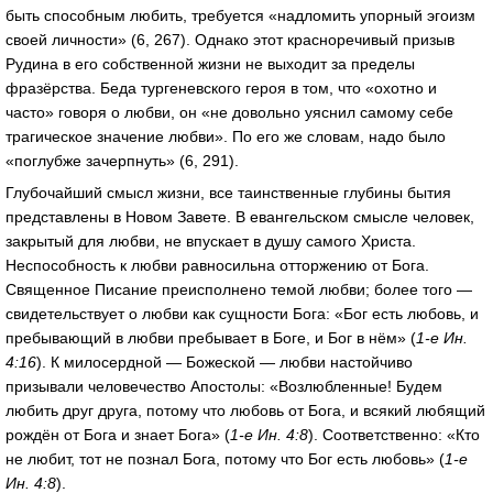
быть способным любить, требуется «надломить упорный эгоизм
своей личности» (6, 267). Однако этот красноречивый призыв
Рудина в его собственной жизни не выходит за пределы
фразёрства. Беда тургеневского героя в том, что «охотно и
часто» говоря о любви, он «не довольно уяснил самому себе
трагическое значение любви». По его же словам, надо было
«поглубже зачерпнуть» (6, 291).
Глубочайший смысл жизни, все таинственные глубины бытия
представлены в Новом Завете. В евангельском смысле человек,
закрытый для любви, не впускает в душу самого Христа.
Неспособность к любви равносильна отторжению от Бога.
Священное Писание преисполнено темой любви; более того —
свидетельствует о любви как сущности Бога: «Бог есть любовь, и
пребывающий в любви пребывает в Боге, и Бог в нём» (
1-е Ин.
4:16
). К милосердной — Божеской — любви настойчиво
призывали человечество Апостолы: «Возлюбленные! Будем
любить друг друга, потому что любовь от Бога, и всякий любящий
рождён от Бога и знает Бога» (
1-е Ин. 4:8
). Соответственно: «Кто
не любит, тот не познал Бога, потому что Бог есть любовь» (
1-е
Ин. 4:8
).