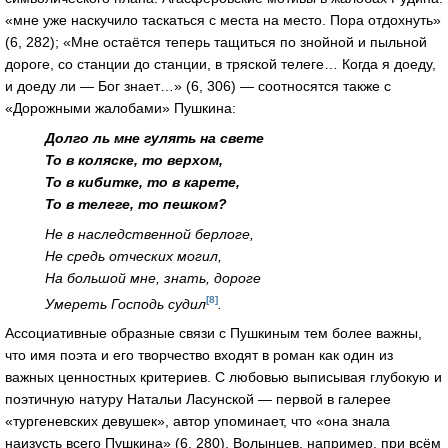
«мне уже наскучило таскаться с места на место. Пора отдохнуть»
(6, 282); «Мне остаётся теперь тащиться по знойной и пыльной
дороге, со станции до станции, в тряской телеге… Когда я доеду,
и доеду ли — Бог знает…» (6, 306) — соотносятся также с
«Дорожными жалобами» Пушкина:
Долго ль мне гулять на свете
То в коляске, то верхом,
То в кибитке, то в карете,
То в телеге, то пешком?
Не в наследственной берлоге,
Не средь отческих могил,
На большой мне, знать, дороге
[8]
Умереть Господь судил
.
Ассоциативные образные связи с Пушкиным тем более важны,
что имя поэта и его творчество входят в роман как один из
важных ценностных критериев. С любовью выписывая глубокую и
поэтичную натуру Натальи Ласунской — первой в галерее
«тургеневских девушек», автор упоминает, что «она знала
наизусть всего Пушкина» (6, 280). Волынцев, например, при всём