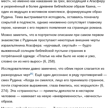
мест», но именно как наказание за грех, восходящий к Агасферу
и укоренённый в более древнем библейском образе Каина, —
один из ведущих в мотивном комплексе, формирующем образ
Рудина. Тема выстраивается исподволь, оставаясь поначалу
сокрытой в подтексте, однако неизменно сопутствует главному
герою, начиная с его первого появления на страницах романа.
Можно заметить, что в портретном описании при самом первом
знакомстве с Рудиным проступают некоторые внешние черты
израильтянина Агасфера: «курчавый, смуглый» — будто
выжженный солнцем библейской пустыни странник в
потрёпанной одежде: «Платье на нём было не ново и узко,
словно он из него вырос» (6, 258).
Исследователями давно замечено, что облик героя слагается из
[6]
разнородных черт
. Ещё один диссонанс в ряду противоречий —
смех Рудина: «Когда он смеялся, лицо его принимало странное,
почти старческое выражение, глаза ёжились, нос морщился» (6,
274). Эта «странность» — приметы дряхлости в нестаром
человеке — намекает на некую «вневременность», «вечность»
образа.