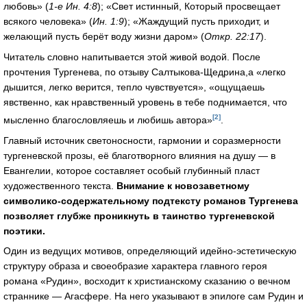
любовь» (
1-е Ин. 4:8
); «Свет истинный, Который просвещает
всякого человека» (
Ин. 1:9
); «Жаждущий пусть приходит, и
желающий пусть берёт воду жизни даром» (
Откр. 22:17
).
Читатель словно напитывается этой живой водой. После
прочтения Тургенева, по отзыву Салтыкова-Щедрина,a «легко
дышится, легко верится, тепло чувствуется», «ощущаешь
явственно, как нравственный уровень в тебе поднимается, что
[2]
мысленно благословляешь и любишь автора»
.
Главный источник светоносности, гармонии и соразмерности
тургеневской прозы, её благотворного влияния на душу — в
Евангелии, которое составляет особый глубинный пласт
художественного текста.
Внимание к новозаветному
символико-содержательному подтексту романов Тургенева
позволяет глубже проникнуть в таинство тургеневской
поэтики.
Один из ведущих мотивов, определяющий идейно-эстетическую
структуру образа и своеобразие характера главного героя
романа «Рудин», восходит к христианскому сказанию о вечном
страннике — Агасфере. На него указывают в эпилоге сам Рудин и