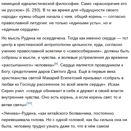
немецкой идеалистической философии. Само «красноречие его
не русское» (6, 293). В то же время для «будущности своего
народа» нужны общие начала с ним, общий корень — согласно
православной литургии: не только «едиными усты», но и
«единым сердцем».
Но мысль Рудина не осердечена. Тогда как именно сердце — тот
центр в христианской антропологии цельности, куда, согласно
учению православной аскетики о «самособирании», должны быть
собраны и мысли, и чувства, и волевые устремления до времени
[9]
«рассыпанного» человека»
. Сердце является проводником к
Богу, средоточием даров Святого Духа. Ещё в первые века
христианства святой Макарий Египетский призывал «собрать в
любви ко Господу рассеянное по всей земле сердце». Исаак
Сирин учил: «сердце обнимает в себе и держит в своей власти
внутренние чувства. Оно есть корень, а если корень свят, то и
[10]
ветви святы»
.
«Умника»-Рудина, «как китайского болванчика, постоянно
перевешивала голова. Но с одной головой, как бы сильна она ни
была, человеку трудно узнать даже то, что в нём самом