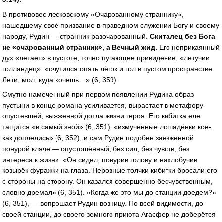
В противовес лесковскому «Очарованному страннику»,
нашедшему своё призвание в праведном служении Богу и своему
народу, Рудин — странник разочарованный.
Скиталец без Бога
не «очарованный странник», а Вечный жид.
Его неприкаянный
дух «летает» в пустоте, точно пугающее привидение, «летучий
голландец»: «очутился опять лёгок и гол в пустом пространстве.
Лети, мол, куда хочешь…» (6, 359).
Смутно намеченный при первом появлении Рудина образ
пустыни в конце романа усиливается, вырастает в метафору
опустевшей, выжженной дотла жизни героя. Его кибитка еле
тащится «в самый зной» (6, 351), «измученные лошадёнки кое-
как доплелись» (6, 352), и сам Рудин подобен заезженной
понурой кляче — опустошённый, без сил, без чувств, без
интереса к жизни: «Он сидел, понурив голову и нахлобучив
козырёк фуражки на глаза. Неровные толчки кибитки бросали его
с стороны на сторону. Он казался совершенно бесчувственным,
словно дремал» (6, 351). «Когда же это мы до станции доедем?»
(6, 351), — вопрошает Рудин возницу. По всей видимости, до
своей станции, до своего земного приюта Агасфер не доберётся