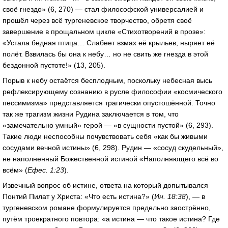
своё гнездо» (6, 270) — стал философской универсалией и
прошёл через всё тургеневское творчество, обретя своё
завершение в прощальном цикле «Стихотворений в прозе»:
«Устала бедная птица… Слабеет взмах её крыльев; ныряет её
полёт. Взвилась бы она к небу… но не свить же гнезда в этой
бездонной пустоте!» (13, 205).
Порыв к небу остаётся бесплодным, поскольку небесная высь
рефлексирующему сознанию в русле философии «космического
пессимизма» представляется трагически опустошённой. Точно
так же трагизм жизни Рудина заключается в том, что
«замечательно умный» герой — «в сущности пустой» (6, 293).
Такие люди неспособны почувствовать себя «как бы живыми
сосудами вечной истины» (6, 298). Рудин — «сосуд скудельный»,
не наполненный Божественной истиной «Наполняющего всё во
всём» (
Ефес. 1:23
).
Извечный вопрос об истине, ответа на который допытывался
Понтий Пилат у Христа: «Что есть истина?» (
Ин. 18:38
), — в
тургеневском романе формулируется предельно заострённо,
путём троекратного повтора: «а истина — что такое истина? Где