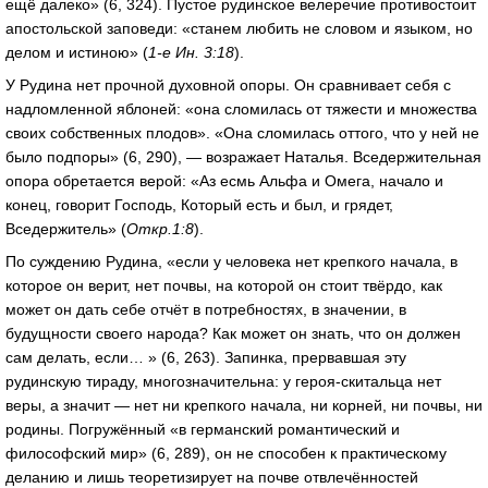
ещё далеко» (6, 324). Пустое рудинское велеречие противостоит
апостольской заповеди: «станем любить не словом и языком, но
делом и истиною» (
1-е Ин. 3:18
).
У Рудина нет прочной духовной опоры. Он сравнивает себя с
надломленной яблоней: «она сломилась от тяжести и множества
своих собственных плодов». «Она сломилась оттого, что у ней не
было подпоры» (6, 290), — возражает Наталья. Вседержительная
опора обретается верой: «Аз есмь Альфа и Омега, начало и
конец, говорит Господь, Который есть и был, и грядет,
Вседержитель» (
Откр.1:8
).
По суждению Рудина, «если у человека нет крепкого начала, в
которое он верит, нет почвы, на которой он стоит твёрдо, как
может он дать себе отчёт в потребностях, в значении, в
будущности своего народа? Как может он знать, что он должен
сам делать, если… » (6, 263). Запинка, прервавшая эту
рудинскую тираду, многозначительна: у героя-скитальца нет
веры, а значит — нет ни крепкого начала, ни корней, ни почвы, ни
родины. Погружённый «в германский романтический и
философский мир» (6, 289), он не способен к практическому
деланию и лишь теоретизирует на почве отвлечённостей