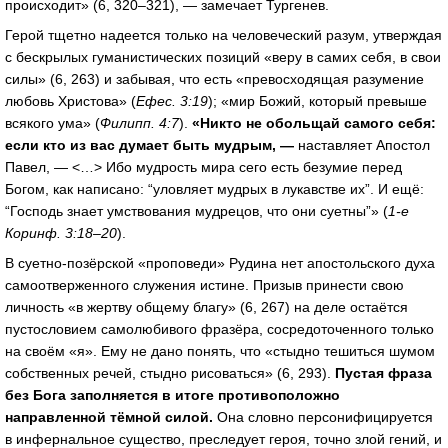
происходит» (6, 320–321), — замечает Тургенев.
Герой тщетно надеется только на человеческий разум, утверждая
с бескрылых гуманистических позиций «веру в самих себя, в свои
силы» (6, 263) и забывая, что есть «превосходящая разумение
любовь Христова» (
Ефес. 3:19
); «мир Божий, который превыше
всякого ума» (
Филипп. 4:7
).
«Никто не обольщай самого себя:
если кто из вас думает быть мудрым, —
наставляет Апостол
Павел, — <…> Ибо мудрость мира сего есть безумие перед
Богом, как написано: “уловляет мудрых в лукавстве их”. И ещё:
“Господь знает умствования мудрецов, что они суетны”» (
1-е
Коринф. 3:18–20
).
В суетно-позёрской «проповеди» Рудина нет апостольского духа
самоотверженного служения истине. Призыв принести свою
личность «в жертву общему благу» (6, 267) на деле остаётся
пустословием самолюбивого фразёра, сосредоточенного только
на своём «я». Ему не дано понять, что «стыдно тешиться шумом
собственных речей, стыдно рисоваться» (6, 293).
Пустая фраза
без Бога заполняется в итоге противоположно
направленной тёмной силой.
Она словно персонифицируется
в инфернальное существо, преследует героя, точно злой гений, и