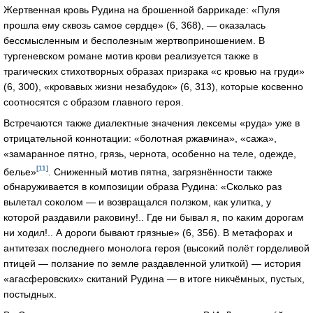
Жертвенная кровь Рудина на брошенной баррикаде: «Пуля
прошла ему сквозь самое сердце» (6, 368), — оказалась
бессмысленным и бесполезным жертвоприношением. В
тургеневском романе мотив крови реализуется также в
трагических стихотворных образах призрака «с кровью на груди»
(6, 300), «кровавых жизни незабудок» (6, 313), которые косвенно
соотносятся с образом главного героя.
Встречаются также диалектные значения лексемы «руда» уже в
отрицательной коннотации: «болотная ржавчина», «сажа»,
«замаранное пятно, грязь, чернота, особенно на теле, одежде,
[11]
белье»
. Сниженный мотив пятна, загрязнённости также
обнаруживается в композиции образа Рудина: «Сколько раз
вылетал соколом — и возвращался ползком, как улитка, у
которой раздавили раковину!.. Где ни бывал я, по каким дорогам
ни ходил!.. А дороги бывают грязные» (6, 356). В метафорах и
антитезах последнего монолога героя (высокий полёт горделивой
птицей — ползание по земле раздавленной улиткой) — история
«агасферовских» скитаний Рудина — в итоге никчёмных, пустых,
постыдных.