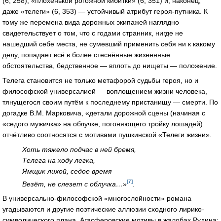
(6, 258), «плохенькой рогожной кибитки» (6, 351) и, наконец,
даже «телеги» (6, 353) — устойчивый атрибут героя-путника. К
тому же перемена вида дорожных экипажей наглядно
свидетельствует о том, что с годами странник, нигде не
нашедший себе места, не сумевший применить себя ни к какому
делу, попадает всё в более стеснённые жизненные
обстоятельства, бедственное — вплоть до нищеты — положение.
Телега становится не только метафорой судьбы героя, но и
философской универсалией — воплощением жизни человека,
тянущегося своим путём к последнему пристанищу — смерти. По
догадке В.М. Марковича, «детали дорожной сцены (начиная с
«седого мужичка» на облучке, погоняющего тройку лошадей)
отчётливо соотносятся с мотивами пушкинской «Телеги жизни».
Хоть тяжело подчас в ней бремя,
Телега на ходу легка,
Ямщик лихой, седое время
[7]
Везёт, не слезет с облучка…
»
.
В универсально-философской «многослойности» романа
угадываются и другие поэтические аллюзии сходного лирико-
символического плана. Агасферовские мотивы в жалобах Рудина: