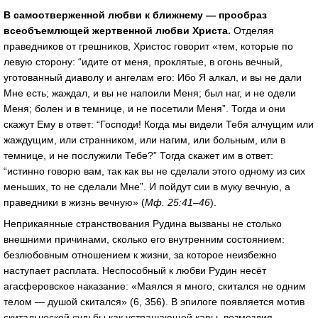
В самоотверженной любви к ближнему — прообраз
всеобъемлющей жертвенной любви Христа.
Отделяя
праведников от грешников, Христос говорит «тем, которые по
левую сторону: “идите от меня, проклятые, в огонь вечный,
уготованный диаволу и ангелам его: Ибо Я алкал, и вы не дали
Мне есть; жаждал, и вы не напоили Меня; был наг, и не одели
Меня; болен и в темнице, и не посетили Меня”. Тогда и они
скажут Ему в ответ: “Господи! Когда мы видели Тебя алчущим или
жаждущим, или странником, или нагим, или больным, или в
темнице, и не послужили Тебе?” Тогда скажет им в ответ:
“истинно говорю вам, так как вы не сделали этого одному из сих
меньших, то не сделали Мне”. И пойдут сии в муку вечную, а
праведники в жизнь вечную» (
Мф. 25:41–46
).
Неприкаянные странствования Рудина вызваны не столько
внешними причинами, сколько его внутренним состоянием:
безлюбовным отношением к жизни, за которое неизбежно
наступает расплата. Неспособный к любви Рудин несёт
агасферовское наказание: «Маялся я много, скитался не одним
телом — душой скитался» (6, 356). В эпилоге появляется мотив
скитальческой судьбы как устрашающей кары, возмездия,