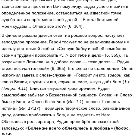
таинственного проклятия Вечному жиду: «едва успею я войти в
определённое положение, остановиться на известной точке,
судьба так и сопрёт меня с неё долой… Я стал бояться её —
моей судьбы… Отчего всё это?» (6, 364).
В финале романа даётся ответ на роковой вопрос, наступает
запоздалое прозрение. Герой тоскует по не реализованному им
идеалу деятельной любви: «Слепую бабку и всё её семейство
своими трудами прокормить <…> Вот тебе и дело» (6, 365). На
возражение Лежнева: «но доброе слово — тоже дело» — Рудин
«тихо покачал головой» (6, 365). Его слово не стало делом. Он не
исполнил завета о слове-служении: «Говорит ли кто,
говори
, как
слова Божии; служит ли кто,
служи
по силе, какую даёт Бог» (
1-е
Петра. 4:11
). Блистая «музыкой красноречия», Рудин
самолюбиво забывал о Божественной сущности Слова: «и Слово
было у Бога, и Слово было Бог» (
Ин. 1:1
); «слово Твое есть
истина» (
Ин. 17:17
). Творящее, творческое слово, равнозначное
делу, должно приближать к Богу, а не отдалять от Него.
Облекаясь в роль оратора, Рудин пренебрёг новозаветной
заповедью:
«Более же всего
облекитесь
в любовь» (
Колос.
3:14
).