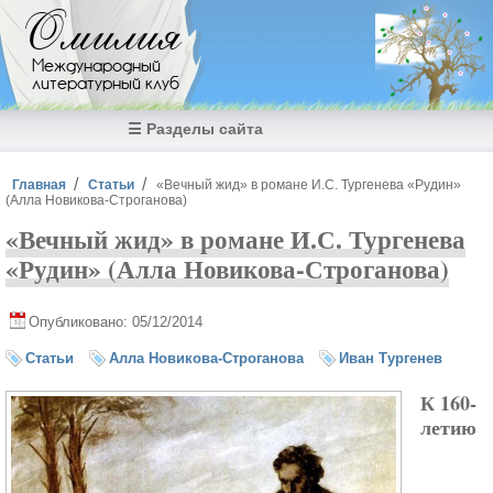
Перейти к основному содержанию
Омилия
Международный
литературный клуб
☰ Разделы сайта
Вы здесь
Главная
Статьи
«Вечный жид» в романе И.С. Тургенева «Рудин»
(Алла Новикова-Строганова)
«Вечный жид» в романе И.С. Тургенева
«Рудин» (Алла Новикова-Строганова)
Опубликовано: 05/12/2014
Статьи
Алла Новикова-Строганова
Иван Тургенев
К 160-
летию