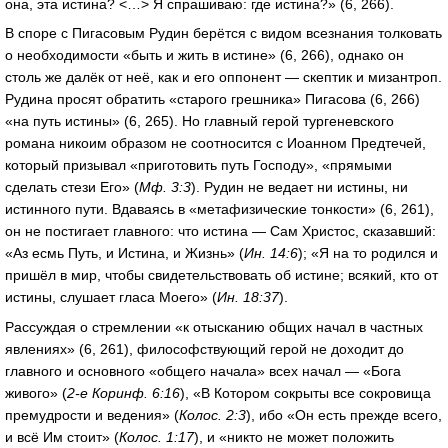
она, эта истина? <…> Я спрашиваю: где истина?» (6, 266).
В споре с Пигасовым Рудин берётся с видом всезнания толковать
о необходимости «быть и жить в истине» (6, 266), однако он
столь же далёк от неё, как и его оппонент — скептик и мизантроп.
Рудина просят обратить «старого грешника» Пигасова (6, 266)
«на путь истины» (6, 265). Но главный герой тургеневского
романа никоим образом не соотносится с Иоанном Предтечей,
который призывал «приготовить путь Господу», «прямыми
сделать стези Его» (
Мф. 3:3
). Рудин не ведает ни истины, ни
истинного пути. Вдаваясь в «метафизические тонкости» (6, 261),
он не постигает главного: что истина — Сам Христос, сказавший:
«Аз есмь Путь, и Истина, и Жизнь» (
Ин. 14:6
); «Я на то родился и
пришёл в мир, чтобы свидетельствовать об истине; всякий, кто от
истины, слушает гласа Моего» (
Ин. 18:37
).
Рассуждая о стремлении «к отысканию общих начал в частных
явлениях» (6, 261), философствующий герой не доходит до
главного и основного «общего начала» всех начал — «Бога
живого» (
2-е Коринф. 6:16
), «В Котором сокрыты все сокровища
премудрости и ведения» (
Колос. 2:3
), ибо «Он есть прежде всего,
и всё Им стоит» (
Колос. 1:17
), и «никто не может положить