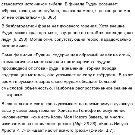
становится источником гибели. В финале Рудин осознаёт:
«Фраза, точно, меня сгубила, она заела меня, я до конца не мог
от неё отделаться» (6, 365).
В безблагодатной фразе нет духовного горения. Хотя внешне
Рудин может «разгораться», внутренне он остаётся «холоден, как
лёд» (6, 293). Мотив огня, сопутствующий герою, парадоксально
антиномичен.
Сама фамилия «Рудин», содержащая образный намёк на огонь,
этимологически многозначна и противоречива. Будучи
производной от слова «руда» в значении «горная порода,
содержащая металл», она указывает на силу и твёрдость. В то же
время в русских говорах слово «руда» обладает большой
смысловой объёмностью. Наиболее распространенное значение
— «кровь».
В евангельском свете кровь указывает на неизмеримую духовную
высоту самопожертвования Христа на Голгофе во искупление
человечества: «сие есть Кровь Моя Нового Завета, за многих
изливаемая во оставление грехов» (
Мф. 26:28
); «Кровь Иисуса
Христа <…> очищает нас от всякого греха» (
1-е Ин. 1:7
).