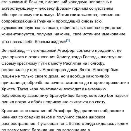
его знакомый Лежнев, сменивший холодную неприязнь к
актёрствующему «человеку фразы» горячим сочувствием
«бесприютному скитальцу». Мотив скитальчества, неизменно
сопровождающий Рудина и проходящий сквозь всю
художественную ткань текста, в финальных сценах сгущается,
концентрируется, получая, наконец, своё истинное именование:
[3]
«Ты назвал себя Вечным жидом»
.
Вечный жид — легендарный Агасфер, согласно преданию, не
дал приюта и отдохновения Христу, когда Господь, шествуя по
Своему крестному пути к месту Распятия на Голгофу,
остановился у стены Агасферова дома. За это Агасфер был
лишён не только своего дома, но и вообще какого-либо
пристанища; обречён на вечные скитания до второго пришествия
Христа. Такая кара генетически восходит к наказанию
библейскому завистнику-братоубийце Каину, которого Бог навеки
лишил покоя и обрёк неприкаянно скитаться по свету.
Христианское сказание об Агасфере будоражило воображение
начиная со средних веков и получило самое широкое
распространение. Пугающая тень Вечного жида виделась людям
по всему миру. Легенда нашла воплощение в