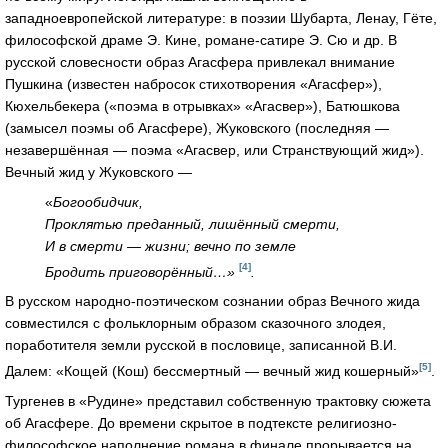
западноевропейской литературе: в поэзии Шубарта, Ленау, Гёте,
философской драме Э. Кине, романе-сатире Э. Сю и др. В
русской словесности образ Агасфера привлекал внимание
Пушкина (известен набросок стихотворения «Агасфер»),
Кюхельбекера («поэма в отрывках» «Агасвер»), Батюшкова
(замысел поэмы об Агасфере), Жуковского (последняя —
незавершённая — поэма «Агасвер, или Странствующий жид»).
Вечный жид у Жуковского —
«
Богообидчик,
Проклятью преданный, лишённый смерти,
И в смерти — жизни; вечно по земле
[4]
Бродить приговорённый…»
.
В русском народно-поэтическом сознании образ Вечного жида
совместился с фольклорным образом сказочного злодея,
поработителя земли русской в пословице, записанной В.И.
[5]
Далем: «Кощей (Кош) бессмертный — вечный жид кошерный»
.
Тургенев в «Рудине» представил собственную трактовку сюжета
об Агасфере. До времени скрытое в подтексте религиозно-
философское наполнение романа в финале прорывается на