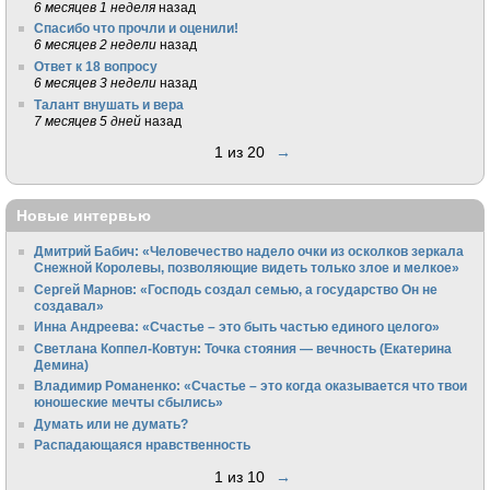
6 месяцев 1 неделя
назад
Спасибо что прочли и оценили!
6 месяцев 2 недели
назад
Ответ к 18 вопросу
6 месяцев 3 недели
назад
Талант внушать и вера
7 месяцев 5 дней
назад
1 из 20
→
Новые интервью
Дмитрий Бабич: «Человечество надело очки из осколков зеркала
Снежной Королевы, позволяющие видеть только злое и мелкое»
Сергей Марнов: «Господь создал семью, а государство Он не
создавал»
Инна Андреева: «Счастье – это быть частью единого целого»
Светлана Коппел-Ковтун: Точка стояния — вечность (Екатерина
Демина)
Владимир Романенко: «Счастье – это когда оказывается что твои
юношеские мечты сбылись»
Думать или не думать?
Распадающаяся нравственность
1 из 10
→