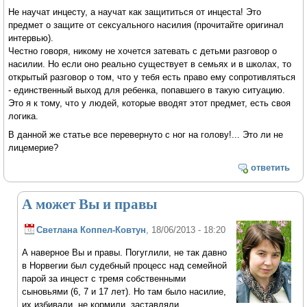
Не научат инцесту, а научат как защититься от инцеста! Это
предмет о защите от сексуального насилия (прочитайте оригинал
интервью).
Честно говоря, никому не хочется затевать с детьми разговор о
насилии. Но если оно реально существует в семьях и в школах, то
открытый разговор о том, что у тебя есть право ему сопротивляться
- единственный выход для ребенка, попавшего в такую ситуацию.
Это я к тому, что у людей, которые вводят этот предмет, есть своя
логика.
В данной же статье все перевернуто с ног на голову!... Это ли не
лицемерие?
ответить
А может Вы и правы
Светлана Коппел-Ковтун
, 18/06/2013 - 18:20
А наверное Вы и правы. Погуглили, не так давно
в Норвегии был судебный процесс над семейной
парой за инцест с тремя собственными
сыновьями (6, 7 и 17 лет). Но там было насилие,
их избивали, не кормили, заставляли