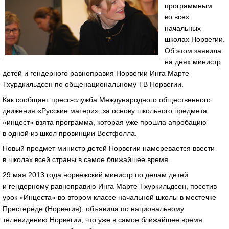
программным
во всех
начальных
школах Норвегии.
Об этом заявила
на днях министр
детей и гендерного равноправия Норвегии Инга Марте
Тхурдкильдсен по общенациональному ТВ Норвегии.
Как сообщает пресс-служба Международного общественного
движения «Русские матери», за основу школьного предмета
«инцест» взята программа, которая уже прошла апробацию
в одной из школ провинции Вестфолла.
Новый предмет министр детей Норвегии намеревается ввести
в школах всей страны в самое ближайшее время.
29 мая 2013 года норвежский министр по делам детей
и гендерному равноправию Инга Марте Tхуркильдсен, посетив
урок «Инцеста» во втором классе начальной школы в местечке
Престерёде (Норвегия), объявила по национальному
телевидению Норвегии, что уже в самое ближайшее время