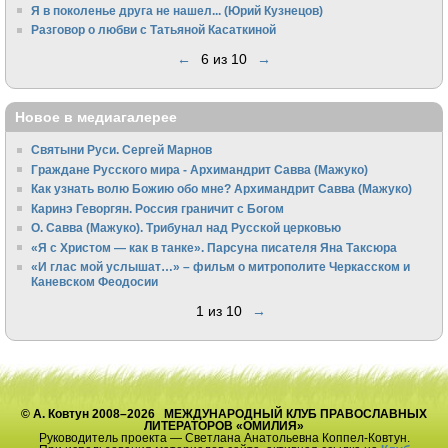
Я в поколенье друга не нашел... (Юрий Кузнецов)
Разговор о любви с Татьяной Касаткиной
←
6 из 10
→
Новое в медиагалерее
Святыни Руси. Сергей Марнов
Граждане Русского мира - Архимандрит Савва (Мажуко)
Как узнать волю Божию обо мне? Архимандрит Савва (Мажуко)
Каринэ Геворгян. Россия граничит с Богом
О. Савва (Мажуко). Трибунал над Русской церковью
«Я с Христом — как в танке». Парсуна писателя Яна Таксюра
«И глас мой услышат…» – фильм о митрополите Черкасском и
Каневском Феодосии
1 из 10
→
© А. Ковтун 2008–2026 МЕЖДУНАРОДНЫЙ КЛУБ ПРАВОСЛАВНЫХ
ЛИТЕРАТОРОВ «ОМИЛИЯ»
Руководитель проекта — Светлана Анатольевна Коппел-Ковтун.