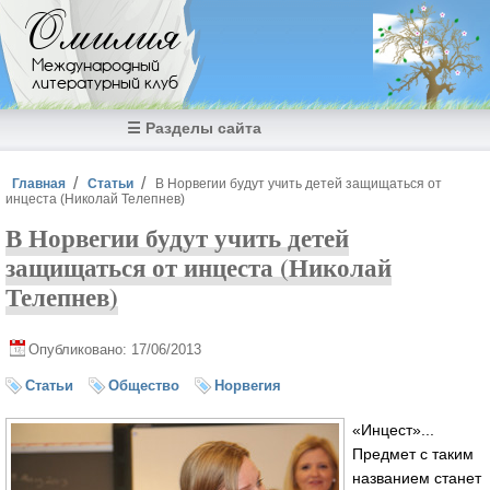
Перейти к основному содержанию
Омилия
Международный
литературный клуб
☰ Разделы сайта
Вы здесь
Главная
Статьи
В Норвегии будут учить детей защищаться от
инцеста (Николай Телепнев)
В Норвегии будут учить детей
защищаться от инцеста (Николай
Телепнев)
Опубликовано: 17/06/2013
Статьи
Общество
Норвегия
«Инцест»...
Предмет с таким
названием станет