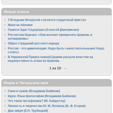
Новые статьи
У Владыки Феодосия случился сердечный приступ
Маки на обочине
Памяти Эдит Сёдергран (Алексей Дмитриенко)
Ростислав Ищенко: «Они желают превратить Церковь в
антицерковь»
Образ страданий русского народа
Россия - это цивилизация. Надо быть самостоятельными! Надо
стоять!
В Украинской Православной Церкви указали властям на
недопустимость атаки на Церковь
1 из 10
→
Новое в Читальном зале
Свои и чужие (Владимир Бибихин)
Идея. Язык философии (Владимир Бибихин)
Что такое метафизика? (М. Хайдеггер)
Личность и творчество Ю. М. Лотмана (Б. Ф. Егоров)
Два зверя (Е.Н. Трубецкой)