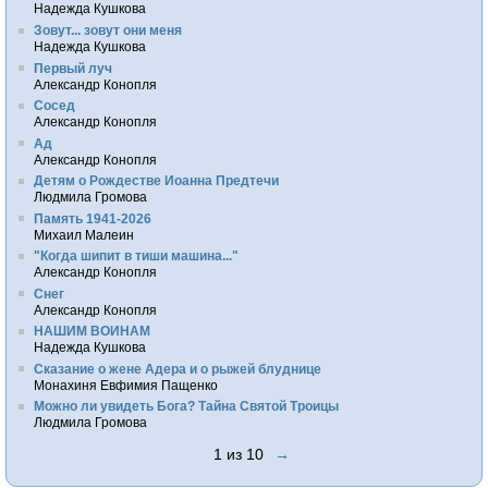
Надежда Кушкова
Зовут... зовут они меня
Надежда Кушкова
Первый луч
Александр Конопля
Сосед
Александр Конопля
Ад
Александр Конопля
Детям о Рождестве Иоанна Предтечи
Людмила Громова
Память 1941-2026
Михаил Малеин
"Когда шипит в тиши машина..."
Александр Конопля
Снег
Александр Конопля
НАШИМ ВОИНАМ
Надежда Кушкова
Сказание о жене Адера и о рыжей блуднице
Монахиня Евфимия Пащенко
Можно ли увидеть Бога? Тайна Святой Троицы
Людмила Громова
1 из 10
→