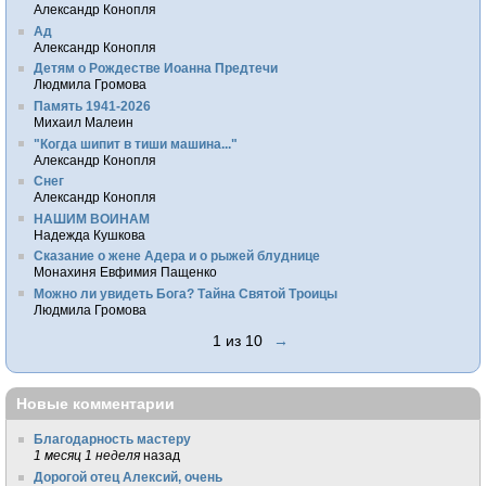
Александр Конопля
Ад
Александр Конопля
Детям о Рождестве Иоанна Предтечи
Людмила Громова
Память 1941-2026
Михаил Малеин
"Когда шипит в тиши машина..."
Александр Конопля
Снег
Александр Конопля
НАШИМ ВОИНАМ
Надежда Кушкова
Сказание о жене Адера и о рыжей блуднице
Монахиня Евфимия Пащенко
Можно ли увидеть Бога? Тайна Святой Троицы
Людмила Громова
1 из 10
→
Новые комментарии
Благодарность мастеру
1 месяц 1 неделя
назад
Дорогой отец Алексий, очень