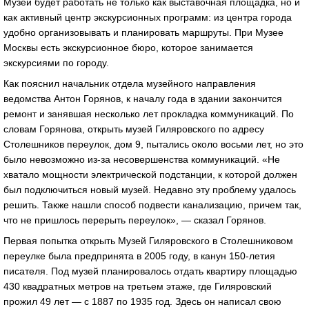
Музей будет работать не только как выставочная площадка, но и
как активный центр экскурсионных программ: из центра города
удобно организовывать и планировать маршруты. При Музее
Москвы есть экскурсионное бюро, которое занимается
экскурсиями по городу.
Как пояснил начальник отдела музейного направления
ведомства Антон Горянов, к началу года в здании закончится
ремонт и занявшая несколько лет прокладка коммуникаций. По
словам Горянова, открыть музей Гиляровского по адресу
Столешников переулок, дом 9, пытались около восьми лет, но это
было невозможно из-за несовершенства коммуникаций. «Не
хватало мощности электрической подстанции, к которой должен
был подключиться новый музей. Недавно эту проблему удалось
решить. Также нашли способ подвести канализацию, причем так,
что не пришлось перерыть переулок», ― сказал Горянов.
Первая попытка открыть Музей Гиляровского в Столешниковом
переулке была предпринята в 2005 году, в канун 150-летия
писателя. Под музей планировалось отдать квартиру площадью
430 квадратных метров на третьем этаже, где Гиляровский
прожил 49 лет ― с 1887 по 1935 год. Здесь он написал свою