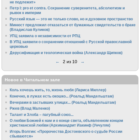
не подлежит»
Петр I: pro et contra. Сохранение суверенитета, абсолютизм и
рывок к империи
Русский язык — это не только слово, но и духовное пространство
Минюст предложил отказаться от бумажных свидетельств о браке
(Владислав Куликов)
УПЦ заявила о независимости от РПЦ
В УПЦ заявили о сохранении отношений с Русской православной
церковью
Дерусификация и теологическая война (Александр Щипков)
←
2 из 10
→
Новое в Читальном зале
Коль хочешь жить, то, жизнь любя (Лариса Миллер)
Конечно, в лужах есть окошко... (Роальд Мандельштам)
Вечерами в застывших улицах... (Роальд Мандельштам)
Ржев (Влад Маленко)
Талант и Злоба – пагубный союз...
О любви Божией к нам и о конце света, объявленном концом
христианской любви (Архимандрит Иакинф (Унчуляк)
Игорь Волгин: «Пророчества Достоевского о судьбе России
сбываются»