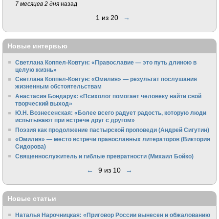
7 месяцев 2 дня
назад
1 из 20
→
Новые интервью
Светлана Коппел-Ковтун: «Православие — это путь длиною в
целую жизнь»
Светлана Коппел-Ковтун: «Омилия» — результат послушания
жизненным обстоятельствам
Анастасия Бондарук: «Психолог помогает человеку найти свой
творческий выход»
Ю.Н. Вознесенская: «Более всего радует радость, которую люди
испытывают при встрече друг с другом»
Поэзия как продолжение пастырской проповеди (Андрей Сигутин)
«Омилия» — место встречи православных литераторов (Виктория
Сидорова)
Священнослужитель и гиблые превратности (Михаил Бойко)
←
9 из 10
→
Новые статьи
Наталья Нарочницкая: «Приговор России вынесен и обжалованию