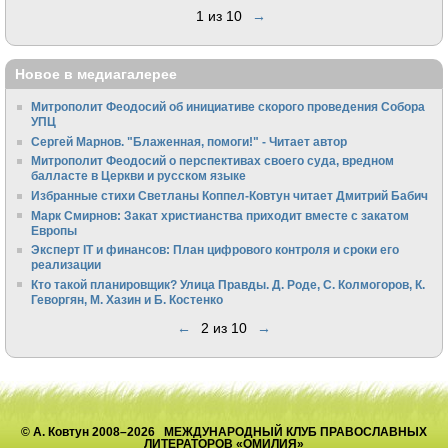
1 из 10
→
Новое в медиагалерее
Митрополит Феодосий об инициативе скорого проведения Собора
УПЦ
Сергей Марнов. "Блаженная, помоги!" - Читает автор
Митрополит Феодосий о перспективах своего суда, вредном
балласте в Церкви и русском языке
Избранные стихи Светланы Коппел-Ковтун читает Дмитрий Бабич
Марк Смирнов: Закат христианства приходит вместе с закатом
Европы
Эксперт IT и финансов: План цифрового контроля и сроки его
реализации
Кто такой планировщик? Улица Правды. Д. Роде, С. Колмогоров, К.
Геворгян, М. Хазин и Б. Костенко
←
2 из 10
→
© А. Ковтун 2008–2026 МЕЖДУНАРОДНЫЙ КЛУБ ПРАВОСЛАВНЫХ
ЛИТЕРАТОРОВ «ОМИЛИЯ»