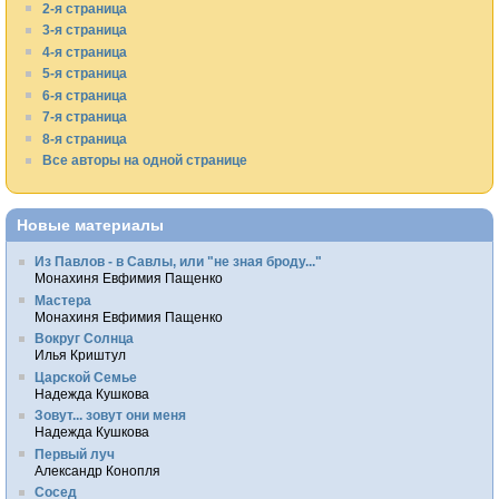
2-я страница
3-я страница
4-я страница
5-я страница
6-я страница
7-я страница
8-я страница
Все авторы на одной странице
Новые материалы
Из Павлов - в Савлы, или "не зная броду..."
Монахиня Евфимия Пащенко
Мастера
Монахиня Евфимия Пащенко
Вокруг Солнца
Илья Криштул
Царской Семье
Надежда Кушкова
Зовут... зовут они меня
Надежда Кушкова
Первый луч
Александр Конопля
Сосед