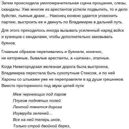
Затем происходила умопомрачительная сцена прощания, слезы,
скандалы. Уже многие из арестантов успели подвыпить, то и дело
буйство, пьяные драки… Наконец конвою удается угомонить
партию, выстроить ее и двинуть по Владимирке в дальний путь.
Для этого приходилось иногда вызывать усиленный наряд войск
и кузнецов с кандалами, чтобы дополнительно заковывать
буянов.
Главным образом перепивались и буянили, конечно,
не каторжные, бывалые арестанты, а «шпана», этапные.
Когда Нижегородская железная дорога была выстроена,
Владимирка перестала быть сухопутным Стиксом, и по ней
Хароны со штыками уже не переправляли в ад души грешников.
Вместо проторенного под звуки цепей пути
Меж чернеющих под паром
Плугом поднятых полей
Лентой тянется дорога
Изумруда зеленей…
Все на ней теперь иное,
Только строй двойной берез,