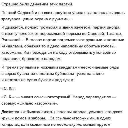
Страшно было движение этих партий.
По всей Садовой и на всех попутных улицах выставлялась вдоль
тротуаров цепью охрана с ружьями…
И движется, ползет, громыхая и звеня железом, партия иногда
в тысячу человек от пересыльной тюрьмы по Садовой, Таганке,
Рогожской… В голове партии погремливают ручными и ножными
кандалами, обнажая то и дело наполовину обритые головы,
каторжане. Им приходится на ходу отвоевывать у конвойных
подаяние, бросаемое народом.
И гремят ручными и ножными кандалами нескончаемые ряды
в серых бушлатах с желтым бубновым тузом на спине
и желтого же сукна буквами над тузом:
«С. К.».
«С. К.« — значит ссыльнокаторжный. Народ переводит по —
своему: «Сильно каторжный».
Движется «кобылка» сквозь шпалеры народа, усыпавшего даже
крыши домов и заборы… За ссыльнокаторжными, в одних
кандалах, шли скованные по нескольку железным прутом