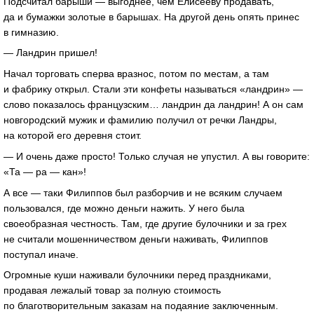
Подсчитал барыши — выгоднее, чем Елисееву продавать,
да и бумажки золотые в барышах. На другой день опять принес
в гимназию.
— Ландрин пришел!
Начал торговать сперва вразнос, потом по местам, а там
и фабрику открыл. Стали эти конфеты называться «ландрин» —
слово показалось французским… ландрин да ландрин! А он сам
новгородский мужик и фамилию получил от речки Ландры,
на которой его деревня стоит.
— И очень даже просто! Только случая не упустил. А вы говорите:
«Та — ра — кан»!
А все — таки Филиппов был разборчив и не всяким случаем
пользовался, где можно деньги нажить. У него была
своеобразная честность. Там, где другие булочники и за грех
не считали мошенничеством деньги наживать, Филиппов
поступал иначе.
Огромные куши наживали булочники перед праздниками,
продавая лежалый товар за полную стоимость
по благотворительным заказам на подаяние заключенным.