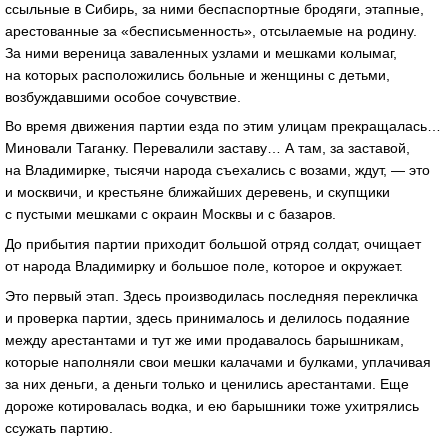
ссыльные в Сибирь, за ними беспаспортные бродяги, этапные,
арестованные за «бесписьменность», отсылаемые на родину.
За ними вереница заваленных узлами и мешками колымаг,
на которых расположились больные и женщины с детьми,
возбуждавшими особое сочувствие.
Во время движения партии езда по этим улицам прекращалась…
Миновали Таганку. Перевалили заставу… А там, за заставой,
на Владимирке, тысячи народа съехались с возами, ждут, — это
и москвичи, и крестьяне ближайших деревень, и скупщики
с пустыми мешками с окраин Москвы и с базаров.
До прибытия партии приходит большой отряд солдат, очищает
от народа Владимирку и большое поле, которое и окружает.
Это первый этап. Здесь производилась последняя перекличка
и проверка партии, здесь принималось и делилось подаяние
между арестантами и тут же ими продавалось барышникам,
которые наполняли свои мешки калачами и булками, уплачивая
за них деньги, а деньги только и ценились арестантами. Еще
дороже котировалась водка, и ею барышники тоже ухитрялись
ссужать партию.