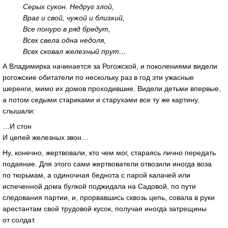
Серых сукон. Недруг злой,
Враг и свой, чужой и близкий,
Все понуро в ряд бредут,
Всех свела одна недоля,
Всех сковал железный прут…
А Владимирка начинается за Рогожской, и поколениями видели
рогожские обитатели по нескольку раз в год эти ужасные
шеренги, мимо их домов проходившие. Видели детьми впервые,
а потом седыми стариками и старухами все ту же картину,
слышали:
…И стон
И цепей железных звон…
Ну, конечно, жертвовали, кто чем мог, стараясь лично передать
подаяние. Для этого сами жертвователи отвозили иногда воза
по тюрьмам, а одиночная беднота с парой калачей или
испеченной дома булкой поджидала на Садовой, по пути
следования партии, и, прорвавшись сквозь цепь, совала в руки
арестантам свой трудовой кусок, получая иногда затрещины
от солдат.