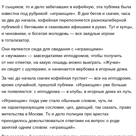
У сыщиков, то и дело забегавших в кофейную, эта публика была
известна под рубрикой: «играющие». В дни бегов и скачек, часа
за два до начала, кофейная переполняется разнокалиберной
публикой с беговыми и скаковыми афишами в руках. Тут и купцы,
и чиновники, и богатая молодежь — все заядлые игроки
в тотализатор.
Они являются сюда для свидания с «играющими»
и «жучками» — завсегдатаями ипподромов, чтобы получить
от них отметки, на какую лошадь можно выиграть. «Жучки»
их сводят с шулерами, и начинается вербовка в игорные дома.
За час до начала скачек кофейная пустеет — все на ипподроме,
кроме случайной, пришлой публики. «Играющие» уже больше
не появляются: с ипподрома — в клубы, в игорные дома их путь.
«Играющие» тогда уже стало обычным словом, чуть ли
не характеризующим сословие, цех, дающий, так сказать, право
жительства в Москве. То и дело полиции при арестах
приходилось довольствоваться ответами на вопрос о роде
занятий одним словом: «играющий».