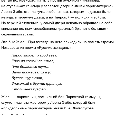
цепью полицейских. На углу против булочной Филиппова,
на ступеньках крыльца у запертой двери бывшей парикмахерской
Леона Эмбо, стояла кучка любопытных, которым податься было
некуда: в переулке давка, а на Тверской — полиция и войска.
На верхней ступеньке, у самой двери невольно обращал на себя
внимание полным спокойствием красивый брюнет с большими
седеющими усами.
Это был Жюль. При взгляде на него приходили на память строчки
Некрасова из поэмы «Русские женщины»:
Народ галдел, народ зевал,
Едва ли сотый понимал,
Что делается тут…
Зато посмеивался в ус,
Лукаво щуря взор,
Знакомый с бурями француз,
Столичный куафер.
Жюль — парижанин, помнивший бои Парижской коммуны,
служил главным мастером у Леона Эмбо, который был
«придворным» парикмахером князя
В. А. Долгорукова
.