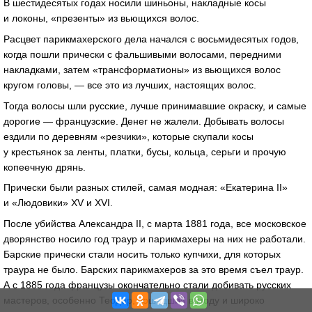
В шестидесятых годах носили шиньоны, накладные косы
и локоны, «презенты» из вьющихся волос.
Расцвет парикмахерского дела начался с восьмидесятых годов,
когда пошли прически с фальшивыми волосами, передними
накладками, затем «трансформатионы» из вьющихся волос
кругом головы, — все это из лучших, настоящих волос.
Тогда волосы шли русские, лучше принимавшие окраску, и самые
дорогие — французские. Денег не жалели. Добывать волосы
ездили по деревням «резчики», которые скупали косы
у крестьянок за ленты, платки, бусы, кольца, серьги и прочую
копеечную дрянь.
Прически были разных стилей, самая модная: «Екатерина II»
и «Людовики» XV и XVI.
После убийства Александра II, с марта 1881 года, все московское
дворянство носило год траур и парикмахеры на них не работали.
Барские прически стали носить только купчихи, для которых
траура не было. Барских парикмахеров за это время съел траур.
А с 1885 года французы окончательно стали добивать русских
мастеров, особенно Теодор, вошедший в моду и широко