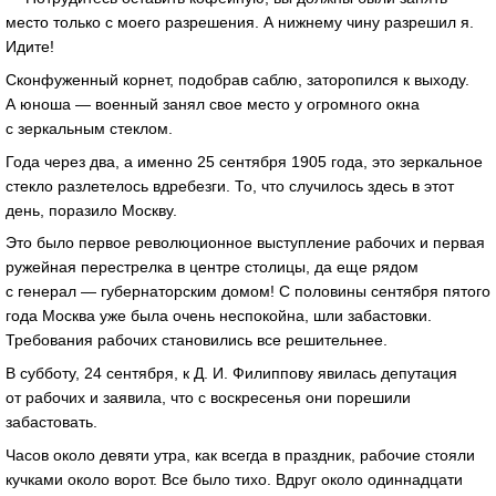
место только с моего разрешения. А нижнему чину разрешил я.
Идите!
Сконфуженный корнет, подобрав саблю, заторопился к выходу.
А юноша — военный занял свое место у огромного окна
с зеркальным стеклом.
Года через два, а именно 25 сентября 1905 года, это зеркальное
стекло разлетелось вдребезги. То, что случилось здесь в этот
день, поразило Москву.
Это было первое революционное выступление рабочих и первая
ружейная перестрелка в центре столицы, да еще рядом
с генерал — губернаторским домом! С половины сентября пятого
года Москва уже была очень неспокойна, шли забастовки.
Требования рабочих становились все решительнее.
В субботу, 24 сентября, к
Д. И. Филиппову
явилась депутация
от рабочих и заявила, что с воскресенья они порешили
забастовать.
Часов около девяти утра, как всегда в праздник, рабочие стояли
кучками около ворот. Все было тихо. Вдруг около одиннадцати