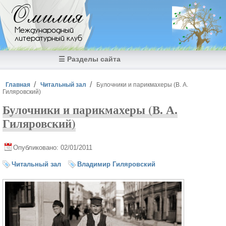
Перейти к основному содержанию
Омилия
Международный
литературный клуб
☰ Разделы сайта
Вы здесь
Главная
Читальный зал
Булочники и парикмахеры (В. А.
Гиляровский)
Булочники и парикмахеры (В. А.
Гиляровский)
Опубликовано: 02/01/2011
Читальный зал
Владимир Гиляровский