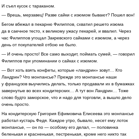
И съел кусок с тараканом.
— Врешь, мерзавец! Разве сайки с изюмом бывают? Пошел вон!
Бегом вбежал в пекарню Филиппов, схватил решето изюма
да в саечное тесто, к великому ужасу пекарей, и ввалил. Через
час Филиппов угощал Закревского сайками с изюмом, а через
день от покупателей отбою не было.
— И очень просто! Все само выходит, поймать сумей, — говорил
Филиппов при упоминании о сайках с изюмом.
— Вот хоть взять конфеты, которые «ландрин» зовут… Кто
Ландрин? Что монпансье? Прежде это монпансье наши
у французов выучились делать, только продавали их в бумажках
завернутые во всех кондитерских… А тут вон Ландрин… Тоже
слово будто заморское, что и надо для торговли, а вышло дело
очень просто.
На кондитерскую Григория Ефимовича Елисеева это монпансье
работал кустарь Федя. Каждое утро, бывало, несет ему лоток
монпансье, — он по — особому его делал, — половинка
беленькая и красненькая, пестренькая, кроме него никто так