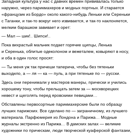
Западная культура у нас с давних времен прививалась только
наружно, через парикмахеров и модных портных. И старается
«французик из Бордо» около
какого-нибудь
Леньки или Сереньки
с Таганки, и
так-то
вокруг него извивается, и
так-то
наклоняется,
мелким барашком завивает и орет:
— Мал — шик!.. Шипси!..
Пока вихрастый мальчик подает горячие щипцы, Ленька
и Серенька, облитые одеколоном и вежеталем, ковыряют в носу,
и оба в один голос просят:
— Ты меня уж так причеши таперича, чтобы без тятеньки
выходило, а — ля — ка — пуль, а при тятеньке по — русски.
Здесь они перенимали у мастеров манеры, прически и учились
хорошему тону, чтобы прельщать затем за — москворецких
невест и щеголять перед яровскими певицами…
Обставлены первосортные парикмахерские были по образцу
лучших парижских. Все сделано по — заграничному, из лучшего
материала. Парфюмерия из Лондона и Парижа… Модные
журналы экстренно из Парижа… В дамских залах — великие
художники по прическам, люди творческой куаферской фантазии,