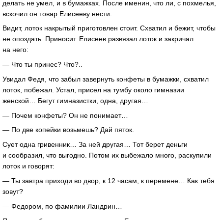
делать не умел, и в бумажках. После именин, что ли, с похмелья,
вскочил он товар Елисееву нести.
Видит, лоток накрытый приготовлен стоит. Схватил и бежит, чтобы
не опоздать. Приносит. Елисеев развязал лоток и закричал
на него:
— Что ты принес? Что?..
Увидал Федя, что забыл завернуть конфеты в бумажки, схватил
лоток, побежал. Устал, присел на тумбу около гимназии
женской… Бегут гимназистки, одна, другая…
— Почем конфеты? Он не понимает…
— По две копейки возьмешь? Дай пяток.
Сует одна гривенник… За ней другая… Тот берет деньги
и сообразил, что выгодно. Потом их выбежало много, раскупили
лоток и говорят:
— Ты завтра приходи во двор, к 12 часам, к перемене… Как тебя
зовут?
— Федором, по фамилии Ландрин…