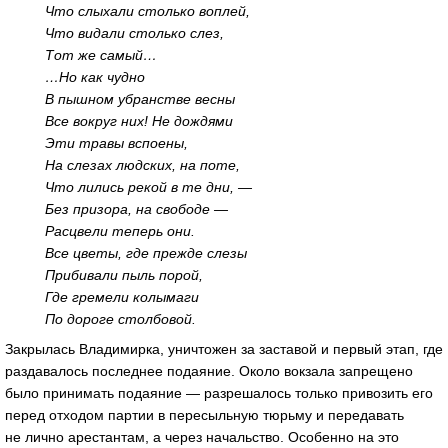
Что слыхали столько воплей,
Что видали столько слез,
Тот же самый…
…Но как чудно
В пышном убранстве весны
Все вокруг них! Не дождями
Эти травы вспоены,
На слезах людских, на поте,
Что лились рекой в те дни, —
Без призора, на свободе —
Расцвели теперь они.
Все цветы, где прежде слезы
Прибивали пыль порой,
Где гремели колымаги
По дороге столбовой.
Закрылась Владимирка, уничтожен за заставой и первый этап, где
раздавалось последнее подаяние. Около вокзала запрещено
было принимать подаяние — разрешалось только привозить его
перед отходом партии в пересыльную тюрьму и передавать
не лично арестантам, а через начальство. Особенно на это