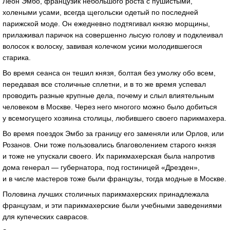
Леон Эмбо, французик небольшого роста с пушистыми,
холеными усами, всегда щегольски одетый по последней
парижской моде. Он ежедневно подтягивал князю морщины,
прилаживал паричок на совершенно лысую голову и подклеивал
волосок к волоску, завивая колечком усики молодившегося
старика.
Во время сеанса он тешил князя, болтая без умолку обо всем,
передавая все столичные сплетни, и в то же время успевал
проводить разные крупные дела, почему и слыл влиятельным
человеком в Москве. Через него многого можно было добиться
у всемогущего хозяина столицы, любившего своего парикмахера.
Во время поездок Эмбо за границу его заменяли или Орлов, или
Розанов. Они тоже пользовались благоволением старого князя
и тоже не упускали своего. Их парикмахерская была напротив
дома генерал — губернатора, под гостиницей «Дрезден»,
и в числе мастеров тоже были французы, тогда модные в Москве.
Половина лучших столичных парикмахерских принадлежала
французам, и эти парикмахерские были учебными заведениями
для купеческих саврасов.