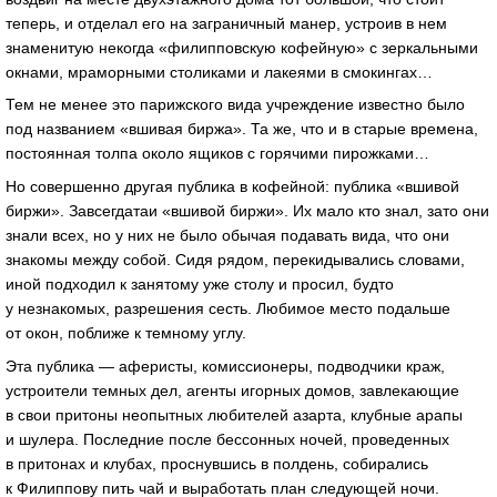
теперь, и отделал его на заграничный манер, устроив в нем
знаменитую некогда «филипповскую кофейную» с зеркальными
окнами, мраморными столиками и лакеями в смокингах…
Тем не менее это парижского вида учреждение известно было
под названием «вшивая биржа». Та же, что и в старые времена,
постоянная толпа около ящиков с горячими пирожками…
Но совершенно другая публика в кофейной: публика «вшивой
биржи». Завсегдатаи «вшивой биржи». Их мало кто знал, зато они
знали всех, но у них не было обычая подавать вида, что они
знакомы между собой. Сидя рядом, перекидывались словами,
иной подходил к занятому уже столу и просил, будто
у незнакомых, разрешения сесть. Любимое место подальше
от окон, поближе к темному углу.
Эта публика — аферисты, комиссионеры, подводчики краж,
устроители темных дел, агенты игорных домов, завлекающие
в свои притоны неопытных любителей азарта, клубные арапы
и шулера. Последние после бессонных ночей, проведенных
в притонах и клубах, проснувшись в полдень, собирались
к Филиппову пить чай и выработать план следующей ночи.