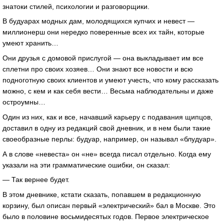
знатоки стилей, психологии и разговорщики.
В будуарах модных дам, молодящихся купчих и невест —
миллионерш они нередко поверенные всех их тайн, которые
умеют хранить…
Они друзья с домовой прислугой — она выкладывает им все
сплетни про своих хозяев… Они знают все новости и всю
подноготную своих клиентов и умеют учесть, что кому рассказать
можно, с кем и как себя вести… Весьма наблюдательны и даже
остроумны…
Один из них, как и все, начавший карьеру с подавания щипцов,
доставил в одну из редакций свой дневник, и в нем были такие
своеобразные перлы: будуар, например, он называл «блудуар».
А в слове «невеста» он «не» всегда писал отдельно. Когда ему
указали на эти грамматические ошибки, он сказал:
— Так вернее будет.
В этом дневнике, кстати сказать, попавшем в редакционную
корзину, был описан первый «электрический» бал в Москве. Это
было в половине восьмидесятых годов. Первое электрическое