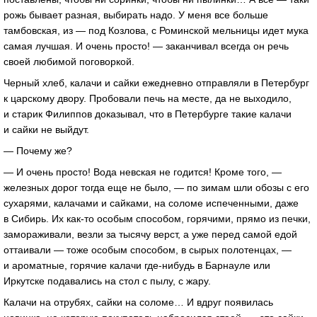
рожь бывает разная, выбирать надо. У меня все больше
тамбовская, из — под Козлова, с Роминской мельницы идет мука
самая лучшая. И очень просто! — заканчивал всегда он речь
своей любимой поговоркой.
Черный хлеб, калачи и сайки ежедневно отправляли в Петербург
к царскому двору. Пробовали печь на месте, да не выходило,
и старик Филиппов доказывал, что в Петербурге такие калачи
и сайки не выйдут.
— Почему же?
— И очень просто! Вода невская не годится! Кроме того, —
железных дорог тогда еще не было, — по зимам шли обозы с его
сухарями, калачами и сайками, на соломе испеченными, даже
в Сибирь. Их
как-то
особым способом, горячими, прямо из печки,
замораживали, везли за тысячу верст, а уже перед самой едой
оттаивали — тоже особым способом, в сырых полотенцах, —
и ароматные, горячие калачи
где-нибудь
в Барнауле или
Иркутске подавались на стол с пылу, с жару.
Калачи на отрубях, сайки на соломе… И вдруг появилась