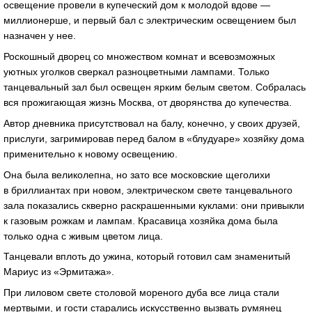
освещение провели в купеческий дом к молодой вдове —
миллионерше, и первый бал с электрическим освещением был
назначен у нее.
Роскошный дворец со множеством комнат и всевозможных
уютных уголков сверкал разноцветными лампами. Только
танцевальный зал был освещен ярким белым светом. Собралась
вся прожигающая жизнь Москва, от дворянства до купечества.
Автор дневника присутствовал на балу, конечно, у своих друзей,
прислуги, загримировав перед балом в «блудуаре» хозяйку дома
применительно к новому освещению.
Она была великолепна, но зато все московские щеголихи
в бриллиантах при новом, электрическом свете танцевального
зала показались скверно раскрашенными куклами: они привыкли
к газовым рожкам и лампам. Красавица хозяйка дома была
только одна с живым цветом лица.
Танцевали вплоть до ужина, который готовил сам знаменитый
Мариус из «Эрмитажа».
При лиловом свете столовой мореного дуба все лица стали
мертвыми, и гости старались искусственно вызвать румянец