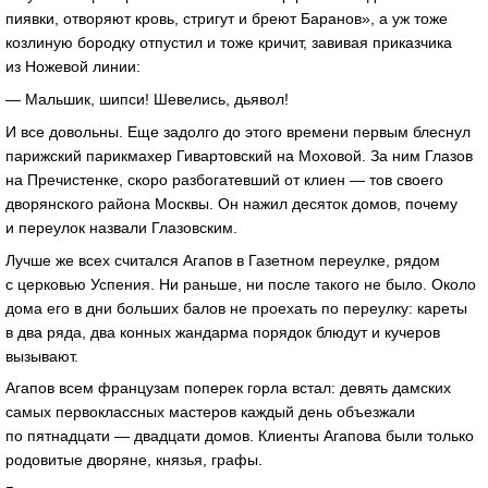
пиявки, отворяют кровь, стригут и бреют Баранов», а уж тоже
козлиную бородку отпустил и тоже кричит, завивая приказчика
из Ножевой линии:
— Мальшик, шипси! Шевелись, дьявол!
И все довольны. Еще задолго до этого времени первым блеснул
парижский парикмахер Гивартовский на Моховой. За ним Глазов
на Пречистенке, скоро разбогатевший от клиен — тов своего
дворянского района Москвы. Он нажил десяток домов, почему
и переулок назвали Глазовским.
Лучше же всех считался Агапов в Газетном переулке, рядом
с церковью Успения. Ни раньше, ни после такого не было. Около
дома его в дни больших балов не проехать по переулку: кареты
в два ряда, два конных жандарма порядок блюдут и кучеров
вызывают.
Агапов всем французам поперек горла встал: девять дамских
самых первоклассных мастеров каждый день объезжали
по пятнадцати — двадцати домов. Клиенты Агапова были только
родовитые дворяне, князья, графы.