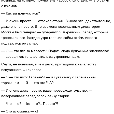
новинка, на которую покупатель набросился стаей, — это сайки
с изюмом…
— Как вы додумались?
— И очень просто! — отвечал старик. Вышло это, действительно,
даже очень просто. В те времена всевластным диктатором
Москвы был генерал — губернатор Закревский, перед которым
трепетали все. Каждое утро горячие сайки от Филиппова
подавались ему к чаю.
— Э — тто что за мерзость! Подать сюда булочника Филиппова!
— заорал
как-то
властитель за утренним чаем.
Слуги, не понимая, в чем дело, притащили к начальству
испуганного Филиппова.
— Э — тто что? Таракан?! — и сует сайку с запеченным
тараканом. — Э — тто что?! А?
— И очень даже просто, ваше превосходительство, —
поворачивает перед собой сайку старик.
— Что — о?.. Что — о?.. Просто?!
— Это изюминка — с!