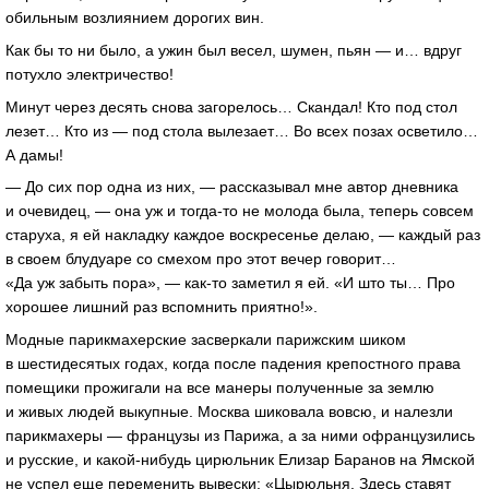
обильным возлиянием дорогих вин.
Как бы то ни было, а ужин был весел, шумен, пьян — и… вдруг
потухло электричество!
Минут через десять снова загорелось… Скандал! Кто под стол
лезет… Кто из — под стола вылезает… Во всех позах осветило…
А дамы!
— До сих пор одна из них, — рассказывал мне автор дневника
и очевидец, — она уж и
тогда-то
не молода была, теперь совсем
старуха, я ей накладку каждое воскресенье делаю, — каждый раз
в своем блудуаре со смехом про этот вечер говорит…
«Да уж забыть пора», —
как-то
заметил я ей. «И што ты… Про
хорошее лишний раз вспомнить приятно!».
Модные парикмахерские засверкали парижским шиком
в шестидесятых годах, когда после падения крепостного права
помещики прожигали на все манеры полученные за землю
и живых людей выкупные. Москва шиковала вовсю, и налезли
парикмахеры — французы из Парижа, а за ними офранцузились
и русские, и
какой-нибудь
цирюльник Елизар Баранов на Ямской
не успел еще переменить вывески: «Цырюльня. Здесь ставят