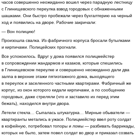
часов совершенно неожиданно вошел через парадную лестницу
с Глинищевского переулка взвод городовых с обнаженными
шашками. Они быстро пробежали через бухгалтерию на черный
ход и появились на дворе. Рабочие закричали:
— Вон полицию!
Произошла свалка. Из фабричного корпуса бросали бутылками
и кирпичами. Полицейских прогнали.
Все успокоилось. Вдруг у дома появился полицмейстер
в сопровождении жандармов и казаков, которые спешились
в Глинищевском переулке и совершенно неожиданно дали два
залпа в верхние этажи пятиэтажного дома, выходящего
в переулок и заселенного частными квартирами. Фабричный же
корпус, из окон которого кидали кирпичами, а по сообщению
городовых, даже стреляли (что и заставило их перед этим
бежать), находился внутри двора.
Летели стекла… Сыпалась штукатурка… Мирные обыватели —
квартиранты метались в ужасе. Полицмейстер ввел роту солдат
в кофейную, потребовал топоры и ломы — разбивать баррикады,
которых не было, затем повел солдат во двор и приказал созвать