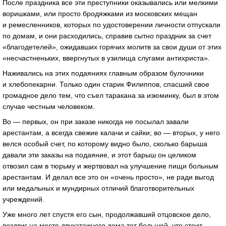
После праздника все эти преступники оказывались или мелкими
воришками, или просто бродяжками из московских мещан
и ремесленников, которых по удостоверении личности отпускали
по домам, и они расходились, справив сытно праздник за счет
«благодетелей», ожидавших горячих молитв за свои души от этих
«несчастненьких, ввергнутых в узилища слугами антихриста».
Наживались на этих подаяниях главным образом булочники
и хлебопекарни. Только один старик Филиппов, спасший свое
громадное дело тем, что съел таракана за изюминку, был в этом
случае честным человеком.
Во — первых, он при заказе никогда не посылал завали
арестантам, а всегда свежие калачи и сайки; во — вторых, у него
велся особый счет, по которому видно было, сколько барыша
давали эти заказы на подаяние, и этот барыш он целиком
отвозил сам в тюрьму и жертвовал на улучшение пищи больным
арестантам. И делал все это он «очень просто», не ради выгод
или медальных и мундирных отличий благотворительных
учреждений.
Уже много лет спустя его сын, продолжавший отцовское дело,
воздвиг на месте двухэтажного дома тот большой, что стоит