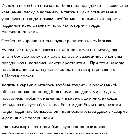
Испокон веков был обычай на большие праздники — рождество,
крещение, пасху, масленицу, а также в «дни поминовения
усопших», в «родительские субботы» — посылать в тюрьмы
подаяние арестованным, или, как говорили тогда,
«несчастненьким».
Особенно хорошо в этом случае размахивалась Москва.
Булочные получали заказы от жертвователя на тысячу, две,
а то и больше калачей и саек, которые развозились в кануны
праздников и делились между арестантами. При этом никогда
не забывались и караульные солдаты из квартировавших
в Москве полков.
Ходить в караул считалось вообще трудной и рискованной
обязанностью, но перед большими праздниками солдаты
просились, чтобы их назначали в караул. Для них, никогда
не видевших куска белого хлеба, эти дни были праздниками.
Когда подаяние большое, они приносили хлеба даже в казармы
и делились с товарищами.
Главным жертвователем было купечество, считавшее
необходимостью для спасения душ своих жертвовать