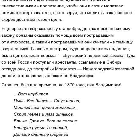
«несчастненьким» пропитание, чтобы они в своих молитвах
поминали жертвователя, свято веруя, что молитвы заключенных
скорее достигают своей цели.
Еще ярче это выражалось у старообрядцев, которые по своему
закону обязаны оказывать помощь всем пострадавшим
от антихриста, а такими пострадавшими они считали «в темницу
вверженных». Главным центром, куда направлялись подаяния,
была центральная тюрьма — «Бутырский тюремный замок». Туда
со всей России поступали арестанты, ссылаемые в Сибирь,
отсюда они, до постройки Московско — Нижегородской железной
дороги, отправлялись пешком по Владимирке.
Страшен был в те времена, до 1870 года, вид Владимирки!
…Вот клубится
Пыль. Все ближе… Стук шагов,
Мерный звон цепей железных,
Скрип телег и лязг штыков.
Ближе. Громче. Вот на солнце
Блещут ружья. То конвой;
Дальше длинные шеренги