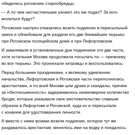
обиделись рогожские старообрядцы:
— А по чем несчастненькие узнают, кто им подал? За кого
молиться будут?
Рогожские наотрез отказались возить подаяние в пересыльный
замок и облюбовали для раздачи его две ближайшие тюрьмы:
при Рогожском полицейском доме и при Лефортовском.
И заваливали в установленные дни подаянием эти две части,
хотя остальная Москва продолжала посылать по — прежнему
во все тюрьмы. Это пронюхали хитровцы и воспользовались.
Перед большими праздниками, к великому удивлению
начальства, Лефортовская и Рогожская части переполнялись
арестантами, и по всей Москве шли драки и скандалы, причем
за «бесписьменность» задерживалось неимоверное количество
бродяг, которые указывали свое местожительство главным
образом в Лефортове и Рогожской, куда их и пересылали
с конвоем для удостоверения личности.
А вместе с ними возами возили подаяние, которое тут же
раздавалось арестантам, менялось ими на водку и поедалось.