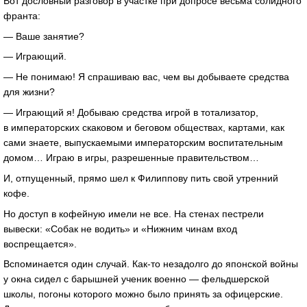
Вот дословный разговор в участке при допросе весьма солидного
франта:
— Ваше занятие?
— Играющий.
— Не понимаю! Я спрашиваю вас, чем вы добываете средства
для жизни?
— Играющий я! Добываю средства игрой в тотализатор,
в императорских скаковом и беговом обществах, картами, как
сами знаете, выпускаемыми императорским воспитательным
домом… Играю в игры, разрешенные правительством…
И, отпущенный, прямо шел к Филиппову пить свой утренний
кофе.
Но доступ в кофейную имели не все. На стенах пестрели
вывески: «Собак не водить» и «Нижним чинам вход
воспрещается».
Вспоминается один случай.
Как-то
незадолго до японской войны
у окна сидел с барышней ученик военно — фельдшерской
школы, погоны которого можно было принять за офицерские.