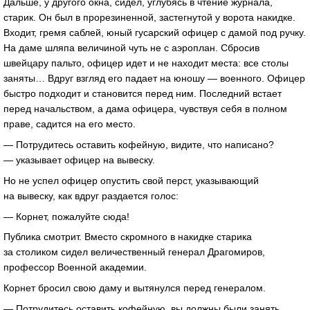
Дальше, у другого окна, сидел, углубясь в чтение журнала,
старик. Он был в прорезиненной, застегнутой у ворота накидке.
Входит, гремя саблей, юный гусарский офицер с дамой под ручку.
На даме шляпа величиной чуть не с аэроплан. Сбросив
швейцару пальто, офицер идет и не находит места: все столы
заняты… Вдруг взгляд его падает на юношу — военного. Офицер
быстро подходит и становится перед ним. Последний встает
перед начальством, а дама офицера, чувствуя себя в полном
праве, садится на его место.
— Потрудитесь оставить кофейную, видите, что написано?
— указывает офицер на вывеску.
Но не успел офицер опустить свой перст, указывающий
на вывеску, как вдруг раздается голос:
— Корнет, пожалуйте сюда!
Публика смотрит. Вместо скромного в накидке старика
за столиком сидел величественный генерал Драгомиров,
профессор Военной академии.
Корнет бросил свою даму и вытянулся перед генералом.
— Потрудитесь оставить кофейную, вы должны были занять