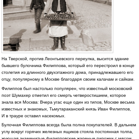
На Тверской, против Леонтьевского переулка, высится здание
бывшего булочника Филиппова, который его перестроил в конце
столетия из длинного двухэтажного дома, принадлежавшего его
отцу, популярному в Москве благодаря своим калачам и сайкам.
Филиппов был настолько популярен, что известный московский
поэт Шумахер отметил его смерть четверостишием, которое
знала вся Москва: Вчера угас еще один из типов, Москве весьма
известных и знакомых, Тьмутараканский князь Иван Филиппов,
И в трауре оставил насекомых.
Булочная Филиппова всегда была полна покупателей. В дальнем
углу вокруг горячих железных ящиков стояла постоянная толпа,
жующая знаменитые филипповские жареные пирожки с мясом,