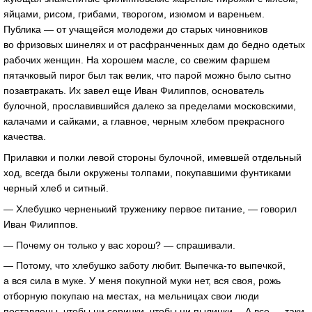
яйцами, рисом, грибами, творогом, изюмом и вареньем.
Публика — от учащейся молодежи до старых чиновников
во фризовых шинелях и от расфранченных дам до бедно одетых
рабочих женщин. На хорошем масле, со свежим фаршем
пятачковый пирог был так велик, что парой можно было сытно
позавтракать. Их завел еще Иван Филиппов, основатель
булочной, прославившийся далеко за пределами московскими,
калачами и сайками, а главное, черным хлебом прекрасного
качества.
Прилавки и полки левой стороны булочной, имевшей отдельный
ход, всегда были окружены толпами, покупавшими фунтиками
черный хлеб и ситный.
— Хлебушко черненький труженику первое питание, — говорил
Иван Филиппов.
— Почему он только у вас хорош? — спрашивали.
— Потому, что хлебушко заботу любит.
Выпечка-то
выпечкой,
а вся сила в муке. У меня покупной муки нет, вся своя, рожь
отборную покупаю на местах, на мельницах свои люди
поставлены, чтобы ни соринки, чтобы ни пылинки… А все — таки