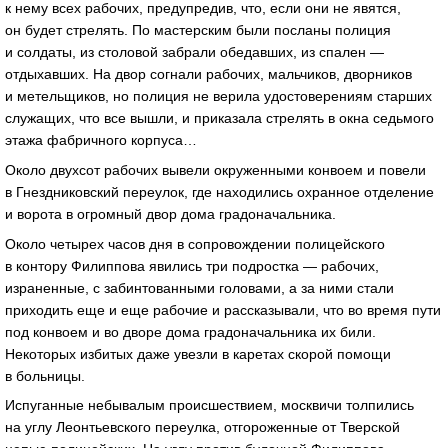
к нему всех рабочих, предупредив, что, если они не явятся,
он будет стрелять. По мастерским были посланы полиция
и солдаты, из столовой забрали обедавших, из спален —
отдыхавших. На двор согнали рабочих, мальчиков, дворников
и метельщиков, но полиция не верила удостоверениям старших
служащих, что все вышли, и приказала стрелять в окна седьмого
этажа фабричного корпуса…
Около двухсот рабочих вывели окруженными конвоем и повели
в Гнездниковский переулок, где находились охранное отделение
и ворота в огромный двор дома градоначальника.
Около четырех часов дня в сопровождении полицейского
в контору Филиппова явились три подростка — рабочих,
израненные, с забинтованными головами, а за ними стали
приходить еще и еще рабочие и рассказывали, что во время пути
под конвоем и во дворе дома градоначальника их били.
Некоторых избитых даже увезли в каретах скорой помощи
в больницы.
Испуганные небывалым происшествием, москвичи толпились
на углу Леонтьевского переулка, отгороженные от Тверской