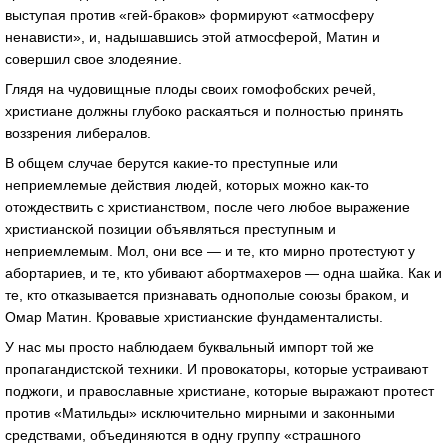
выступая против «гей-браков» формируют «атмосферу
ненависти», и, надышавшись этой атмосферой, Матин и
совершил свое злодеяние.
Глядя на чудовищные плоды своих гомофобских речей,
христиане должны глубоко раскаяться и полностью принять
воззрения либералов.
В общем случае берутся какие-то преступные или
неприемлемые действия людей, которых можно как-то
отождествить с христианством, после чего любое выражение
христианской позиции объявляться преступным и
неприемлемым. Мол, они все — и те, кто мирно протестуют у
абортариев, и те, кто убивают абортмахеров — одна шайка. Как и
те, кто отказывается признавать однополые союзы браком, и
Омар Матин. Кровавые христианские фундаменталисты.
У нас мы просто наблюдаем буквальный импорт той же
пропагандистской техники. И провокаторы, которые устраивают
поджоги, и православные христиане, которые выражают протест
против «Матильды» исключительно мирными и законными
средствами, объединяются в одну группу «страшного