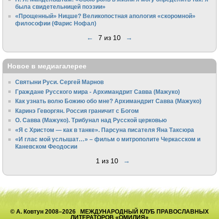
была свидетельницей поэзии»
«Прощенный» Ницше? Великопостная апология «скоромной»
философии (Фарис Нофал)
←
7 из 10
→
Новое в медиагалерее
Святыни Руси. Сергей Марнов
Граждане Русского мира - Архимандрит Савва (Мажуко)
Как узнать волю Божию обо мне? Архимандрит Савва (Мажуко)
Каринэ Геворгян. Россия граничит с Богом
О. Савва (Мажуко). Трибунал над Русской церковью
«Я с Христом — как в танке». Парсуна писателя Яна Таксюра
«И глас мой услышат…» – фильм о митрополите Черкасском и
Каневском Феодосии
1 из 10
→
© А. Ковтун 2008–2026 МЕЖДУНАРОДНЫЙ КЛУБ ПРАВОСЛАВНЫХ
ЛИТЕРАТОРОВ «ОМИЛИЯ»