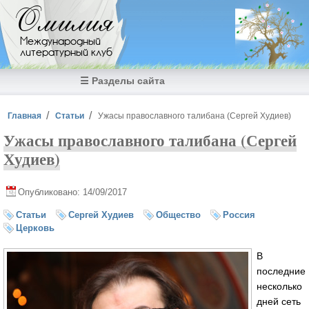
Перейти к основному содержанию
Омилия
Международный
литературный клуб
☰ Разделы сайта
Вы здесь
Главная
Статьи
Ужасы православного талибана (Сергей Худиев)
Ужасы православного талибана (Сергей
Худиев)
Опубликовано: 14/09/2017
Статьи
Сергей Худиев
Общество
Россия
Церковь
В
последние
несколько
дней сеть