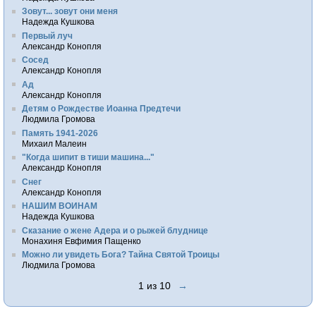
Зовут... зовут они меня
Надежда Кушкова
Первый луч
Александр Конопля
Сосед
Александр Конопля
Ад
Александр Конопля
Детям о Рождестве Иоанна Предтечи
Людмила Громова
Память 1941-2026
Михаил Малеин
"Когда шипит в тиши машина..."
Александр Конопля
Снег
Александр Конопля
НАШИМ ВОИНАМ
Надежда Кушкова
Сказание о жене Адера и о рыжей блуднице
Монахиня Евфимия Пащенко
Можно ли увидеть Бога? Тайна Святой Троицы
Людмила Громова
1 из 10
→