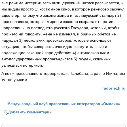
вне режима истерики весь антицерковный натиск рассыпается, и
мы видим просто 1) костюмное кино, в которое режиссер засунул
адюльтер, потому что законы жанра и голливудский стандарт 2)
православных, которые мирно и законно возражают против
напраслины на последнего русского Государя, который, чтобы
про него ни говорить, жене не изменял, и брачных обетов не
нарушал 3) нескольких провокаторов, которые используют
ситуацию, чтобы совершать очевидно возмутительные и
подлежащие законной каре действия 4) антицерковных и
антигосударственных пропагандистов 5) людей, склонных
увлекаться истерикой.
А вот «православного терроризма», Талибана, а равно Игила, мы
тут не увидим.
radonezh.ru
Международный клуб православных литераторов «Омилия»
Добавить комментарий