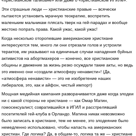
«христианском талибане» или даже о «христианском ИГИЛе».
Эти страшные люди — христианские правые — всячески
пытаются установить мрачную теократию, воспретить
маленьким мальчикам плясать тверк на гей-парадах и вообще
жестоко попрать права. Какой ужас, какой ужас!
Когда несколько оторопевшие американские христиане
интересуются тем, много ли они отрезали голов и устроили
терактов, им указывают на единичные случаи нападения буйных
активистов на абортмахеров — конечно, все христианские
общины и движение за жизнь резко осуждали такие акты, но ведь
это именно они «создали атмосферу ненависти»! (Да,
«атмосфера ненависти» — это не изобретение наших
либералов, это, как и айфон, чистый импорт)
Мощная медийная кампания разворачивается даже когда злодеи
ни с какой стороны не христиане — как Омар Матин,
гомосексуалист, совратившийся в ИГИЛ и расстрелявший
посетителей гей-клуба в Орландо. Матина никак невозможно
было записать в христиане, тем не менее, это злодеяние было
немедленно использовано, чтобы напасть на американских
христиан. Где логика? Да, в общем-то, логика та же — христиане