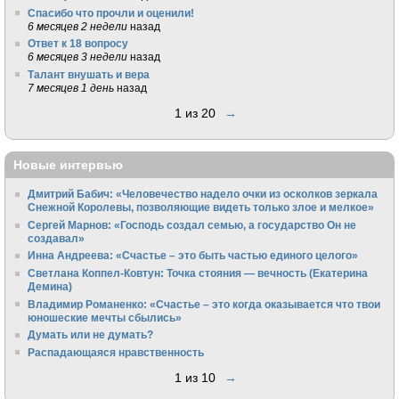
Спасибо что прочли и оценили!
6 месяцев 2 недели
назад
Ответ к 18 вопросу
6 месяцев 3 недели
назад
Талант внушать и вера
7 месяцев 1 день
назад
1 из 20
→
Новые интервью
Дмитрий Бабич: «Человечество надело очки из осколков зеркала
Снежной Королевы, позволяющие видеть только злое и мелкое»
Сергей Марнов: «Господь создал семью, а государство Он не
создавал»
Инна Андреева: «Счастье – это быть частью единого целого»
Светлана Коппел-Ковтун: Точка стояния — вечность (Екатерина
Демина)
Владимир Романенко: «Счастье – это когда оказывается что твои
юношеские мечты сбылись»
Думать или не думать?
Распадающаяся нравственность
1 из 10
→