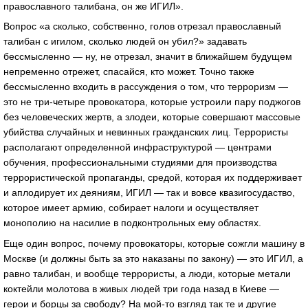
православного талибана, он же ИГИЛ».
Вопрос «а сколько, собственно, голов отрезал православный
талибан с игилом, сколько людей он убил?» задавать
бессмысленно — ну, не отрезал, значит в ближайшем будущем
непременно отрежет, спасайся, кто может. Точно также
бессмысленно входить в рассуждения о том, что терроризм —
это не три-четыре провокатора, которые устроили пару поджогов
без человеческих жертв, а злодеи, которые совершают массовые
убийства случайных и невинных гражданских лиц. Террористы
располагают определенной инфраструктурой — центрами
обучения, профессиональными студиями для производства
террористической пропаганды, средой, которая их поддерживает
и аплодирует их деяниям, ИГИЛ — так и вовсе квазигосудаство,
которое имеет армию, собирает налоги и осуществляет
монополию на насилие в подконтрольных ему областях.
Еще один вопрос, почему провокаторы, которые сожгли машину в
Москве (и должны быть за это наказаны по закону) — это ИГИЛ, а
равно талибан, и вообще террористы, а люди, которые метали
коктейли молотова в живых людей три года назад в Киеве —
герои и борцы за свободу? На мой-то взгляд так те и другие