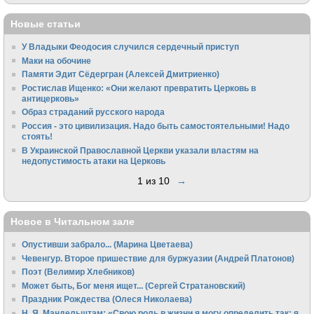
Новые статьи
У Владыки Феодосия случился сердечный приступ
Маки на обочине
Памяти Эдит Сёдергран (Алексей Дмитриенко)
Ростислав Ищенко: «Они желают превратить Церковь в
антицерковь»
Образ страданий русского народа
Россия - это цивилизация. Надо быть самостоятельными! Надо
стоять!
В Украинской Православной Церкви указали властям на
недопустимость атаки на Церковь
1 из 10
→
Новое в Читальном зале
Опустивши забрало... (Марина Цветаева)
Чевенгур. Второе пришествие для буржуазии (Андрей Платонов)
Поэт (Велимир Хлебников)
Может быть, Бог меня ищет... (Сергей Стратановский)
Праздник Рождества (Олеся Николаева)
Н. Я. Мандельштам: «Свою pоль в жизни я могу опpеделить так: я