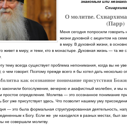
знакомым или незнак
Схиархима
О молитве. Схиархим
(Парр)
Меня сегодня попросили говорить 
жизни духовной с акцентом на сем
в миру. В духовной жизни, в основн
о живет в миру, и теми, кто в монастыре. Духовная жизнь — та же 
.
эту тему всегда существует проблема непонимания, когда вы не уве
 о чем говорит. Поэтому прежде всего я бы хотел дать несколько 
Молитва как осознанное понимание присутствия Божи
о закончили богослужение, вечерню и акафистный молебен, и мы н
ам простое определение. Молитва — это осознанное понимание пр
ь Бог уже присутствует здесь. Что позволит нашему уму присоедин
одня — это была формальная структурированная деятельность, нап
единенным к Богу. Если же ум находился в разных местах, был з
 мы не совершали молитву.