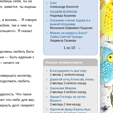
любишь себя, ты не
Снег
о, кажется, ты ищешь
Александр Конопля
НАШИМ ВОИНАМ
Надежда Кушкова
а, а восемь… Я говорю
Сказание о жене Адера и о
рыжей блуднице
юбим, так о чем ты
Монахиня Евфимия Пащенко
большего». Я сказал
Можно ли увидеть Бога?
Тайна Святой Троицы
Людмила Громова
1 из 10
→
 должны любить Бога
зни — быть единым с
Новые комментарии
 — ничего не
Благодарность мастеру
1 месяц 1 неделя
назад
совершать молитву,
Дорогой отец Алексий, очень
продолжать любить
2 месяца 3 недели
назад
Значение Морока
2 месяца 3 недели
назад
арность. Что такое
Храни Господь на путях
ают что-либо для вас,
Вашего
3 месяца 2 дня
назад
вернуть долг смиряет
Протитип фрау Берты был