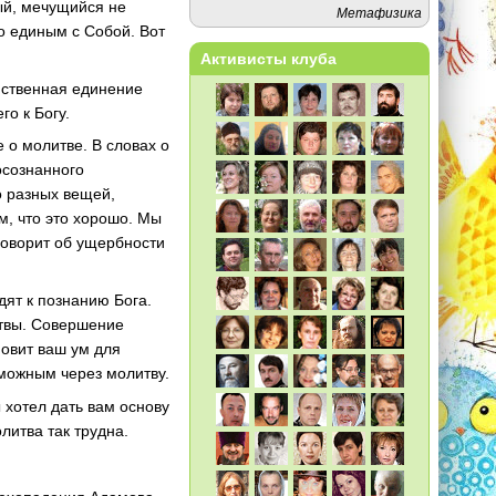
ый, мечущийся не
Метафизика
о единым с Собой. Вот
Активисты клуба
инственная единение
о к Богу.
 о молитве. В словах о
осознанного
о разных вещей,
м, что это хорошо. Мы
говорит об ущербности
дят к познанию Бога.
итвы. Совершение
новит ваш ум для
зможным через молитву.
 хотел дать вам основу
литва так трудна.