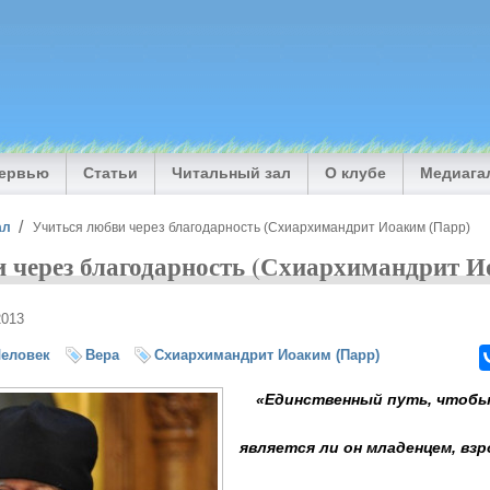
тервью
Статьи
Читальный зал
О клубе
Медиага
ал
Учиться любви через благодарность (Схиархимандрит Иоаким (Парр)
 через благодарность (Схиархимандрит И
2013
еловек
Вера
Схиархимандрит Иоаким (Парр)
«Единственный путь, чтобы
является ли он младенцем, вз