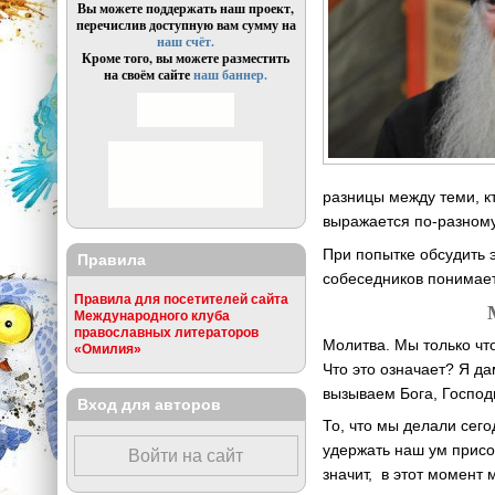
Вы можете поддержать наш проект,
перечислив доступную вам сумму на
наш счёт.
Кроме того, вы можете разместить
на своём сайте
наш баннер.
разницы между теми, кт
выражается по-разному
При попытке обсудить 
Правила
собеседников понимает,
Правила для посетителей сайта
Международного клуба
православных литераторов
Молитва. Мы только чт
«Омилия»
Что это означает? Я д
вызываем Бога, Господ
Вход для авторов
То, что мы делали сег
удержать наш ум присо
Войти на сайт
значит, в этот момент