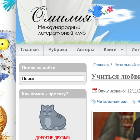
Перейти к основному содержанию
Омилия
Международный
литературный клуб
Главная
Рубрики
Авторы
Книги
Ин
Вы здесь
Главная
Читальный з
Поиск на сайте
Учиться любви
Опубликовано: 12/11/
Как помочь проекту?
Читальный зал
Ч
ДОРОГИЕ ДРУЗЬЯ!