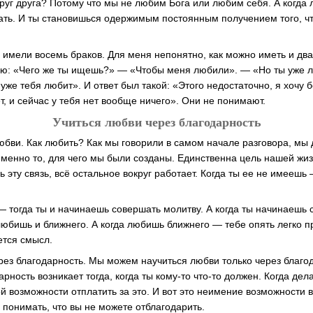
уг друга? Потому что мы не любим Бога или любим себя. А когда 
ть. И ты становишься одержимым постоянным получением того, чт
 имели восемь браков. Для меня непонятно, как можно иметь и дв
ю: «Чего же ты ищешь?» — «Чтобы меня любили». — «Но ты уже л
уже тебя любит». И ответ был такой: «Этого недостаточно, я хочу 
, и сейчас у тебя нет вообще ничего». Они не понимают.
Учиться любви через благодарность
юбви. Как любить? Как мы говорили в самом начале разговора, мы
 именно то, для чего мы были созданы. Единственна цель нашей жи
ь эту связь, всё остальное вокруг работает. Когда ты ее не имеешь
— тогда ты и начинаешь совершать молитву. А когда ты начинаешь 
любишь и ближнего. А когда любишь ближнего — тебе опять легко 
ется смысл.
рез благодарность. Мы можем научиться любви только через благод
рность возникает тогда, когда ты кому-то что-то должен. Когда дел
й возможности отплатить за это. И вот это неимение возможности 
с понимать, что вы не можете отблагодарить.