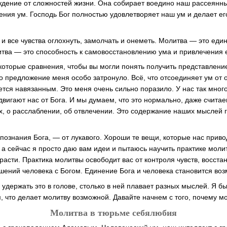
дение от сложностей жизни. Она собирает воедино наш рассеянн
ния ум. Господь Бог полностью удовлетворяет наш ум и делает ег
 и все чувства оглохнуть, замолчать и онеметь. Молитва — это ед
итва — это способность к самовосстановлению ума и привлечения ег
которые сравнения, чтобы вы могли понять получить представление
о предложение меня особо затронуло. Всё, что отсоединяет ум от 
яется навязанным. Это меня очень сильно поразило. У нас так мног
вигают нас от Бога. И мы думаем, что это нормально, даже считае
х, о расслаблении, об отвлечении. Это содержание наших мыслей 
т познания Бога, — от лукавого. Хороши те вещи, которые нас приво
 а сейчас я просто даю вам идеи и пытаюсь научить практике мол
асти. Практика молитвы освободит вас от контроля чувств, восста
ений человека с Богом. Единение Бога и человека становится во
удержать это в голове, столько в ней плавает разных мыслей. Я бы
, что делает молитву возможной. Давайте начнем с того, почему мо
Молитва в тюрьме себялюбия