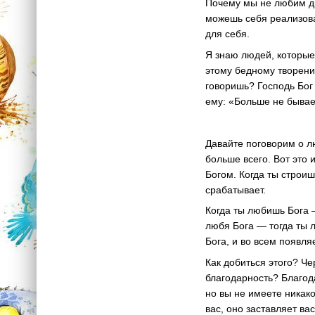
Почему мы не любим др
можешь себя реализова
для себя.
Я знаю людей, которые
этому бедному творени
говоришь? Господь Бог 
ему: «Больше не бывает
Давайте поговорим о л
больше всего. Вот это
Богом. Когда ты строиш
срабатывает.
Когда ты любишь Бога 
любя Бога — тогда ты 
Бога, и во всем появля
Как добиться этого? Че
благодарность? Благода
но вы не имеете никако
вас, оно заставляет ва