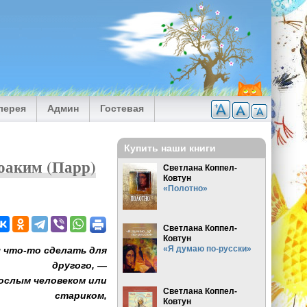
лерея
Админ
Гостевая
Купить наши книги
оаким (Парр)
Светлана Коппел-
Ковтун
«Полотно»
Светлана Коппел-
Ковтун
«Я думаю по-русски»
 что-то сделать для
другого, —
рослым человеком или
Светлана Коппел-
стариком,
Ковтун