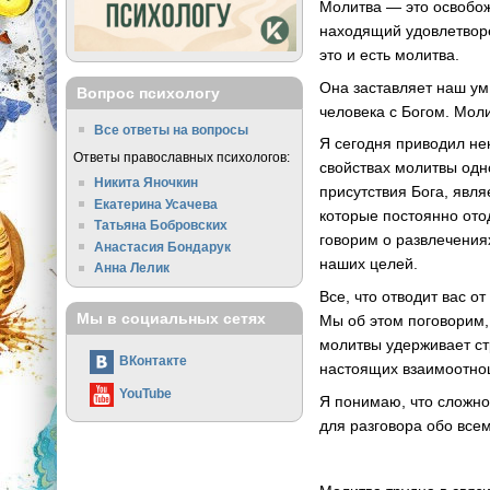
Молитва — это освобож
находящий удовлетворе
это и есть молитва.
Она заставляет наш ум
Вопрос психологу
человека с Богом. Мол
Все ответы на вопросы
Я сегодня приводил не
Ответы православных психологов:
свойствах молитвы одн
Никита Яночкин
присутствия Бога, явл
Екатерина Усачева
которые постоянно отод
Татьяна Бобровских
говорим о развлечения
Анастасия Бондарук
наших целей.
Анна Лелик
Все, что отводит вас о
Мы в социальных сетях
Мы об этом поговорим,
молитвы удерживает стр
ВКонтакте
настоящих взаимоотнош
YouTube
Я понимаю, что сложно 
для разговора обо всем