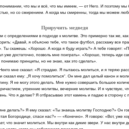
 понимании, что мы и всё, что мы имеем, — от Него. И поэтому мы
стью, но со смирением. А когда мы смиренны, тогда мы можем люби
Приручить медведя
и с определениями в подходе к молитве. Это примерно так же, как
орить: «Давай, я объясню тебе, что такое футбол, расскажу все пра
 Ты скажешь: «Хорошо. А когда я буду играть?» А тебе говорят: «П
 уже достаточно, позволь мне поиграть». «Хорошо, теперь иди са
 понимаю принципы, но не знаю, как это сделать».
Некто мне сказал: «Я страдаю. Я пытаюсь молиться, и я теряю расс
и сказал ему: „Я хочу помолиться“. Он мне дал целый канон и мол
ину. Я не могу этого делать. Мне нужно совершить большое количе
Причастием, утренние молитвы, вечерние молитвы. И я чувствую, чт
нь. Что я делаю? Я отбрасываю этот камень и падаю в сторону с
 мне делать?» Я ему сказал: «Ты знаешь молитву Господню?» Он го
тая Богородице, спаси нас?» — «Конечно». Я говорю: «Вот, уже хо
ает, что значит молиться. Мы внутри как дикие звери. У нас внутри