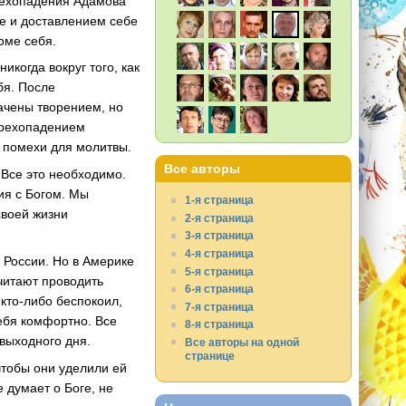
грехопадения Адамова
е и доставлением себе
оме себя.
когда вокруг того, как
бя. После
ачены творением, но
грехопадением
 помехи для молитвы.
Все авторы
 Все это необходимо.
ия с Богом. Мы
1-я страница
своей жизни
2-я страница
3-я страница
4-я страница
в России. Но в Америке
5-я страница
читают проводить
6-я страница
 кто-либо беспокоил,
7-я страница
себя комфортно. Все
8-я страница
выходного дня.
Все авторы на одной
странице
чтобы они уделили ей
 думает о Боге, не