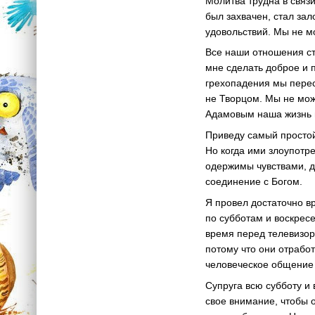
Молитва трудна в связ
был захвачен, стал за
удовольствий. Мы не м
Все наши отношения стр
мне сделать доброе и 
грехопадения мы перес
не Творцом. Мы не мож
Адамовым наша жизнь н
Приведу самый простой
Но когда ими злоупотр
одержимы чувствами, д
соединение с Богом.
Я провел достаточно вр
по субботам и воскрес
время перед телевизор
потому что они отрабо
человеческое общение 
Супруга всю субботу и
свое внимание, чтобы о