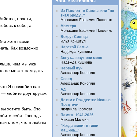
Новые материалы
Из Павлов - в Савлы, или "не
зная броду..."
ийства, похоти,
Монахиня Евфимия Пащенко
юбовь к себе, а
Мастера
Монахиня Евфимия Пащенко
Вокруг Солнца
Они хотят вами
Илья Криштул
Царской Семье
учать. Как возможно
Надежда Кушкова
Зовут... зовут они меня
Надежда Кушкова
ольше, чем мы уже
Первый луч
то не может нам дать
Александр Конопля
Сосед
Александр Конопля
что Я возлюбил вас
Ад
 — любите друг друга».
Александр Конопля
Детям о Рождестве Иоанна
Предтечи
 вы хотите быть. Это
Людмила Громова
Память 1941-2026
любите себя. Господь
Михаил Малеин
язи с тем, что я люблю
"Когда шипит в тиши
машина..."
Александр Конопля