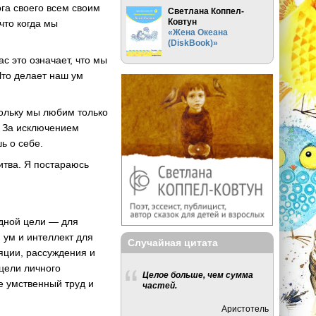
ога своего всем своим
Светлана Коппел-
Ковтун
что когда мы
«Жена Океана
(DiskBook)»
с это означает, что мы
Что делает наш ум
кольку мы любим только
. За исключением
ь о себе.
итва. Я постараюсь
одной цели — для
 ум и интеллект для
Случайная цитата
яции, рассуждения и
цели личного
Целое больше, чем сумма
е умственный труд и
частей.
Аристотель