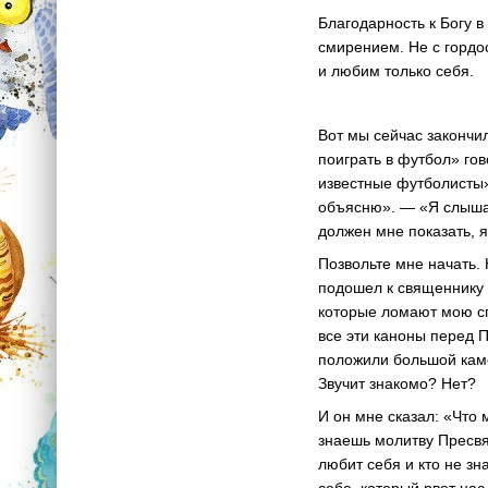
Благодарность к Богу в
смирением. Не с гордо
и любим только себя.
Вот мы сейчас закончил
поиграть в футбол» гов
известные футболисты».
объясню». — «Я слышал
должен мне показать, я
Позвольте мне начать. 
подошел к священнику 
которые ломают мою сп
все эти каноны перед 
положили большой каме
Звучит знакомо? Нет?
И он мне сказал: «Что
знаешь молитву Пресвя
любит себя и кто не зн