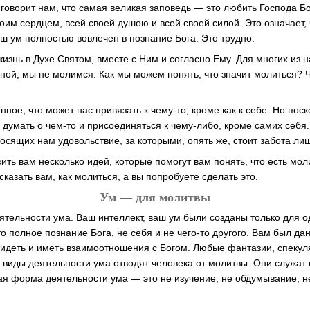
 говорит нам, что самая великая заповедь — это любить Господа Б
им сердцем, всей своей душою и всей своей силой. Это означает, 
ш ум полностью вовлечен в познание Бога. Это трудно.
изнь в Духе Святом, вместе с Ним и согласно Ему. Для многих из на
ной, мы не молимся. Как мы можем понять, что значит молиться? 
ное, что может нас привязать к чему-то, кроме как к себе. Но пос
о думать о чем-то и присоединяться к чему-либо, кроме самих себя
сящих нам удовольствие, за которыми, опять же, стоит забота лиш
ить вам несколько идей, которые помогут вам понять, что есть мол
казать вам, как молиться, а вы попробуете сделать это.
Ум — для молитвы
ятельности ума. Ваш интеллект, ваш ум были созданы только для 
 полное познание Бога, не себя и не чего-то другого. Вам был дан
 видеть и иметь взаимоотношения с Богом. Любые фантазии, спекул
 виды деятельности ума отводят человека от молитвы. Они служат 
я форма деятельности ума — это не изучение, не обдумывание, н