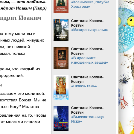
омым, — это любовь».
«Ксеньюшка, голубка
Христова»
ндрит Иоаким (Парр)
андрит Иоаким
Светлана Коппел-
Ковтун
«Макаровы крылья»
на тему молитвы и
ейных людей, живущих
ом, нет никакой
Светлана Коппел-
самая, только
Ковтун
«В чуланчике
изношенных вещей»
рены, что каждый из
определений.
Светлана Коппел-
Ковтун
я
«Сквозь тень»
азываем это молитвой.
исутствия Божия. Мы не
иться Богу? Молитва.
Светлана Коппел-
Ковтун
равленная на то, чтобы
«Высекательница
Искр»
анят многими вещами —