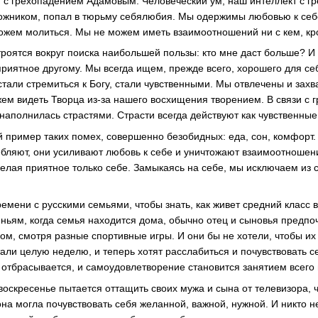
и с грехопадением Адамовым. Человеческий ум, наш интеллект с 
ложником, попал в тюрьму себялюбия. Мы одержимы любовью к себ
ожем молиться. Мы не можем иметь взаимоотношений ни с кем, кр
оятся вокруг поиска наибольшей пользы: кто мне даст больше? И ни
приятное другому. Мы всегда ищем, прежде всего, хорошего для се
тали стремиться к Богу, стали чувственными. Мы отвлечены и захв
ем видеть Творца из-за нашего восхищения творением. В связи с 
аполнилась страстями. Страсти всегда действуют как чувственные
 пример таких помех, совершенно безобидных: еда, сон, комфорт.
ебляют, они усиливают любовь к себе и уничтожают взаимоотношен
елая приятное только себе. Замыкаясь на себе, мы исключаем из 
емени с русскими семьями, чтобы знать, как живет средний класс 
еньям, когда семья находится дома, обычно отец и сыновья предпо
ом, смотря разные спортивные игры. И они бы не хотели, чтобы их
тали целую неделю, и теперь хотят расслабиться и почувствовать 
отбрасывается, и самоудовлетворение становится занятием всего 
 воскресенье пытается оттащить своих мужа и сына от телевизора, 
на могла почувствовать себя желанной, важной, нужной. И никто не