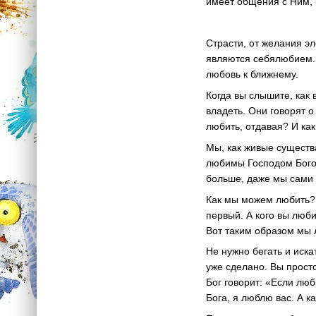
имеет общения с Ним, 
Страсти, от желания э
являются себялюбием. 
любовь к ближнему.
Когда вы слышите, как 
владеть. Они говорят о
любить, отдавая? И ка
Мы, как живые существ
любимы Господом Богом
больше, даже мы сами 
Как мы можем любить? 
первый. А кого вы люб
Вот таким образом мы
Не нужно бегать и иска
уже сделано. Вы просто
Бог говорит: «Если люб
Бога, я люблю вас. А к