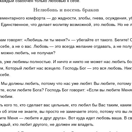
каждый озабочен только любовью к себе.
Нелюбовь и восемь браков
лементарного комфорта — до жадности, злобы, гнева, осуждения, уб
Единственное, что делает молитву возможной, это любовь. Но не л
вам говорят: «Любишь ли ты меня?» — убегайте от такого. Бегите! 
 себе, а не о вас. Любовь — это всегда желание отдавать, а не пол
к можно любить, не получая?
а, уже любимы полностью. И ничто и никто не может нас любить б
, Который любит нас всецело. Господь Бог — это вся любовь. Ник
себе.
Мы должны любить, потому что нас уже любят. Вы любите, потому 
ите, если любите Бога? Господь Бог говорит: «Если вы любите Меня
 любим.
ть кого то, кто сделает вас цельным, кто любил бы Вас таким, каким
 об этом не знаете, вы просто не замечаете этого, потому что вы 
ите Меня — любите и друг друга». Вот куда идет любовь ваша. В св
аждый, кто любит другого, не должен им владеть.