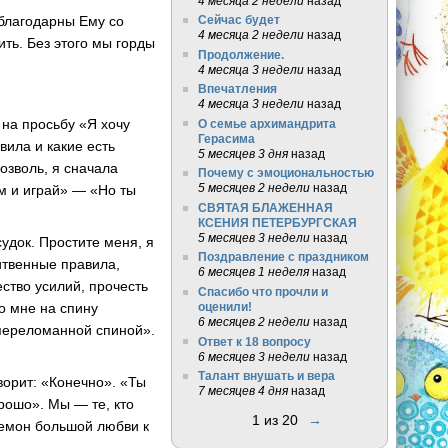
4 месяца 2 недели
назад
 благодарны Ему со
Сейчас будет
4 месяца 2 недели
назад
ть. Без этого мы горды
Продолжение.
4 месяца 3 недели
назад
Впечатления
4 месяца 3 недели
назад
 на просьбу «Я хочу
О семье архимандрита
Герасима
вила и какие есть
5 месяцев 3 дня
назад
озволь, я сначала
Почему с эмоциональностью
5 месяцев 2 недели
назад
м и играй» — «Но ты
СВЯТАЯ БЛАЖЕННАЯ
КСЕНИЯ ПЕТЕРБУРГСКАЯ
5 месяцев 3 недели
назад
удок. Простите меня, я
Поздравление с праздником
итвенные правила,
6 месяцев 1 неделя
назад
ство усилий, прочесть
Спасибо что прочли и
оценили!
о мне на спину
6 месяцев 2 недели
назад
 переломанной спиной».
Ответ к 18 вопросу
6 месяцев 3 недели
назад
Талант внушать и вера
ворит: «Конечно». «Ты
7 месяцев 4 дня
назад
рошо». Мы — те, кто
1 из 20
→
 демон большой любви к