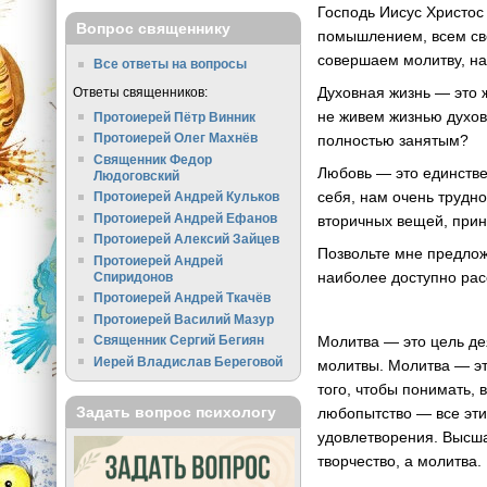
Господь Иисус Христос
Вопрос священнику
помышлением, всем сво
совершаем молитву, на
Все ответы на вопросы
Духовная жизнь — это ж
Ответы священников:
не живем жизнью духов
Протоиерей Пётр Винник
Протоиерей Олег Махнёв
полностью занятым?
Священник Федор
Любовь — это единствен
Людоговский
себя, нам очень трудн
Протоиерей Андрей Кульков
Протоиерей Андрей Ефанов
вторичных вещей, прино
Протоиерей Алексий Зайцев
Позвольте мне предлож
Протоиерей Андрей
наиболее доступно расс
Спиридонов
Протоиерей Андрей Ткачёв
Протоиерей Василий Мазур
Молитва — это цель де
Священник Сергий Бегиян
Иерей Владислав Береговой
молитвы. Молитва — это
того, чтобы понимать,
Задать вопрос психологу
любопытство — все эти
удовлетворения. Высша
творчество, а молитва.