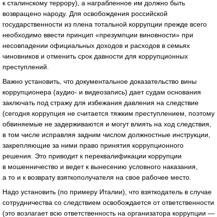
к сталинскому террору), а награбленное им должно быть
возвращено народу. Для освобождения российской
государственности из плена тотальной коррупции прежде всего
необходимо ввести принцип «презумпции виновности» при
несовпадении официальных доходов и расходов в семьях
чиновников и отменить срок давности для коррупционных
преступлений.
Важно установить, что документальное доказательство вины
коррупционера (аудио- и видеозапись) дает судам основания
заключать под стражу для избежания давления на следствие
(сегодня коррупция не считается тяжким преступлением, поэтому
обвиняемые не задерживаются и могут влиять на ход следствия,
в том числе исправляя задним числом должностные инструкции,
закрепляющие за ними право принятия коррупционного
решения. Это приводит к переквалификации коррупции
в мошенничество и ведет к вынесению условного наказания,
а то и к возврату взяткополучателя на свое рабочее место.
Надо установить (по примеру Италии), что взяткодатель в случае
сотрудничества со следствием освобождается от ответственности
(это возлагает всю ответственность на организатора коррупции —