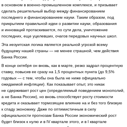
в основном в военно-промышленном комплексе, и призывает
сделать решительный выбор между финансированием
последнего и финансированием науки. Таким образом, под
прикрытием правильной идеи о развитии науки, образования
и инноваций протаскивается, по сути дела, уничтожение
последних, еще уцелевших, очагов передовых научных школ.
Эта иезуитская логика является реальной угрозой всему
будущему нашей страны — не менее страшной, чем действия
Банка России.
В конце октября он вновь, как в марте, резко задрал процентную
ставку, повысив ее сразу на 1,5 процентных пункта (до 9,5%
годовых — с тем, чтобы она была не ниже официально
ожидаемой инфляции). Как показывает опыт, это никак
не сдерживает рост цен (определяемый поведением монополий,
а не Банка России), но вновь способствует росту стоимости
кредита и оказывает тормозящее влияние на и без того близкую
к спаду экономику. Даже по оптимистичным в силу
официальности прогнозам Банка России экономический рост
будет близок к нулю и в IV квартале этого, и в I квартале