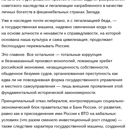
советского наследства и легализации награбленного в качестве
личных богатств в фешенебельных странах Запада.
Уже и наследие почти исчерпано, и с легализацией беда, —
а государственная машина, надежно свинченная когда-то
на основе алчности и ненависти к справедливости, на которой
основана наша культура и сама цивилизация, продолжает
беспощадно перемалывать Россию.
Это главное. Все остальное — тотальные коррупция
и безнаказанный произвол монополий, ломающие хребет
российской экономике, незащищенность собственности,
обыденное безумие судов, организованная преступность как
едва ли не повседневная форма государственного управления
и местного самоуправления — лишь внешние проявления этой
фундаментальной исторической закономерности.
Принципиальный отказ либералов, контролирующих социально-
экономический блок правительства и Банк России, от развития,
равно как и присоединение ими России к ВТО на кабальных
условиях (что разом сменило инвестиционный рост спадом) —
также следствие характера государственной машины, созданной