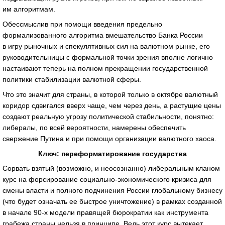
им алгоритмам.
Обессмыслив при помощи введения предельно
формализованного алгоритма вмешательство Банка России
в игру рыночных и спекулятивных сил на валютном рынке, его
руководительницы с формальной точки зрения вполне логично
настаивают теперь на полном прекращении государственной
политики стабилизации валютной сферы.
Что это значит для страны, в которой только в октябре валютный
коридор сдвигался вверх чаще, чем через день, а растущие цены
создают реальную угрозу политической стабильности, понятно:
либералы, по всей вероятности, намерены обеспечить
свержение Путина и при помощи организации валютного хаоса.
Ключ: переформатирование государства
Сорвать взятый (возможно, и неосознанно) либеральным кланом
курс на форсирование социально-экономического кризиса для
смены власти и полного подчинения России глобальному бизнесу
(что будет означать ее быстрое уничтожение) в рамках созданной
в начале 90-х модели правящей бюрократии как инструмента
грабежа страны нельзя в принципе. Ведь этот курс вытекает