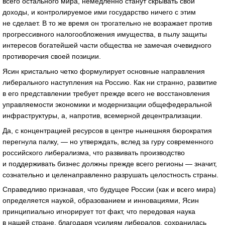
всего остального мира, немедленно станут скрывать свои
доходы, и контролируемое ими государство ничего с этим
не сделает. В то же время он трогательно не возражает против
прогрессивного налогообложения имущества, в пылу защиты
интересов богатейшей части общества не замечая очевидного
противоречия своей позиции.
Ясин кристально четко формулирует основные направления
либерального наступления на Россию. Как ни странно, развитие
в его представлении требует прежде всего не восстановления
управляемости экономики и модернизации общефедеральной
инфраструктуры, а, напротив, всемерной децентрализации.
Да, с концентрацией ресурсов в центре нынешняя бюрократия
перегнула палку, — но утверждать, вслед за гуру современного
российского либерализма, что развивать производство
и поддерживать бизнес должны прежде всего регионы — значит,
сознательно и целенаправленно разрушать целостность страны.
Справедливо признавая, что будущее России (как и всего мира)
определяется наукой, образованием и инновациями, Ясин
принципиально игнорирует тот факт, что передовая наука
в нашей стране, благодаря усилиям либералов, сохранилась