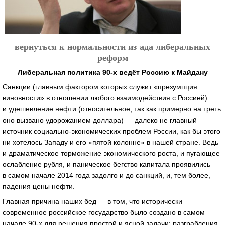
вернуться к нормальности из ада либеральных
реформ
Либеральная политика 90-х ведёт Россию к Майдану
Санкции (главным фактором которых служит «презумпция
виновности» в отношении любого взаимодействия с Россией)
и удешевление нефти (относительное, так как примерно на треть
оно вызвано удорожанием доллара) — далеко не главный
источник социально-экономических проблем России, как бы этого
ни хотелось Западу и его «пятой колонне» в нашей стране. Ведь
и драматическое торможение экономического роста, и пугающее
ослабление рубля, и паническое бегство капитала проявились
в самом начале 2014 года задолго и до санкций, и, тем более,
падения цены нефти.
Главная причина наших бед — в том, что исторически
современное российское государство было создано в самом
начале 90-х для решения простой и ясной задачи: разграбления