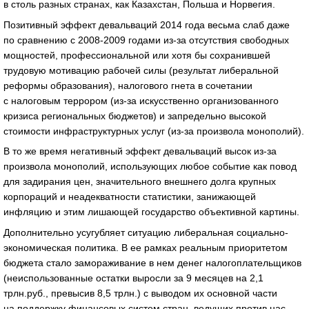
в столь разных странах, как Казахстан, Польша и Норвегия.
Позитивный эффект девальваций 2014 года весьма слаб даже
по сравнению с 2008-2009 годами из-за отсутствия свободных
мощностей, профессиональной или хотя бы сохранившей
трудовую мотивацию рабочей силы (результат либеральной
реформы образования), налогового гнета в сочетании
с налоговым террором (из-за искусственно организованного
кризиса региональных бюджетов) и запредельно высокой
стоимости инфраструктурных услуг (из-за произвола монополий).
В то же время негативный эффект девальваций высок из-за
произвола монополий, использующих любое событие как повод
для задирания цен, значительного внешнего долга крупных
корпораций и неадекватности статистики, занижающей
инфляцию и этим лишающей государство объективной картины.
Дополнительно усугубляет ситуацию либеральная социально-
экономическая политика. В ее рамках реальным приоритетом
бюджета стало замораживание в нем денег налогоплательщиков
(неиспользованные остатки выросли за 9 месяцев на 2,1
трлн.руб., превысив 8,5 трлн.) с выводом их основной части
на поддержку финансовых систем стран, ведущих против нас