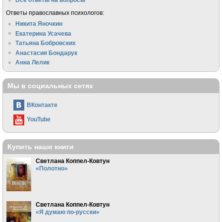
Ответы православных психологов:
Никита Яночкин
Екатерина Усачева
Татьяна Бобровских
Анастасия Бондарук
Анна Лелик
Мы в социальных сетях
ВКонтакте
YouTube
Купить наши книги
Светлана Коппел-Ковтун
«Полотно»
Светлана Коппел-Ковтун
«Я думаю по-русски»