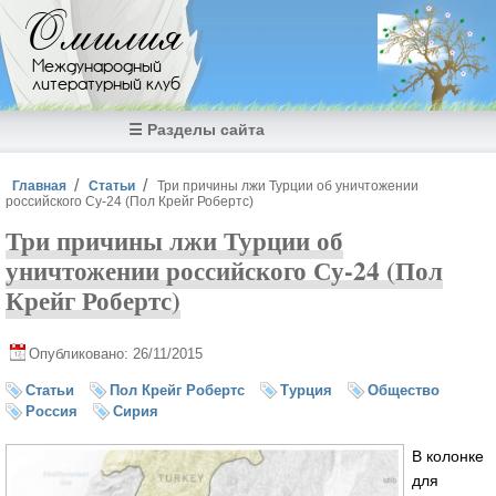
Перейти к основному содержанию
Омилия
Международный
литературный клуб
☰ Разделы сайта
Вы здесь
Главная
Статьи
Три причины лжи Турции об уничтожении
российского Су-24 (Пол Крейг Робертс)
Три причины лжи Турции об
уничтожении российского Су-24 (Пол
Крейг Робертс)
Опубликовано: 26/11/2015
Статьи
Пол Крейг Робертс
Турция
Общество
Россия
Сирия
В колонке
для