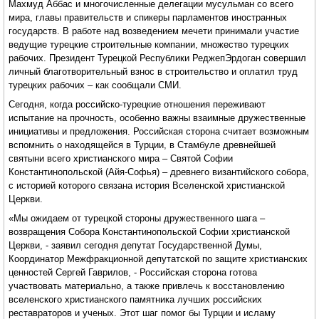
Махмуд Аббас и многочисленные делегации мусульман со всего
мира, главы правительств и спикеры парламентов иностранных
государств. В работе над возведением мечети принимали участие
ведущие турецкие строительные компании, множество турецких
рабочих. Президент Турецкой Республики РеджепЭрдоган совершил
личный благотворительный взнос в строительство и оплатил труд
турецких рабочих – как сообщали СМИ.
Сегодня, когда российско-турецкие отношения переживают
испытание на прочность, особенно важны взаимные дружественные
инициативы и предложения. Российская сторона считает возможным
вспомнить о находящейся в Турции, в Стамбуле древнейшей
святыни всего христианского мира – Святой Софии
Константинопольской (Айя-Софья) – древнего византийского собора,
с историей которого связана история Вселенской христианской
Церкви.
«Мы ожидаем от турецкой стороны дружественного шага –
возвращения Собора Константинопольской Софии христианской
Церкви, - заявил сегодня депутат Государственной Думы,
Координатор Межфракционной депутатской по защите христианских
ценностей Сергей Гаврилов, - Российская сторона готова
участвовать материально, а также привлечь к восстановлению
вселенского христианского памятника лучших российских
реставраторов и ученых. Этот шаг помог бы Турции и исламу