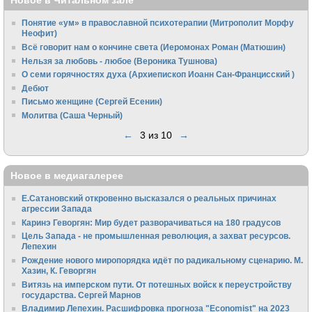
Новое в Читальном зале
Понятие «ум» в православной психотерапии (Митрополит Морфу
Неофит)
Всё говорит нам о кончине света (Иеромонах Роман (Матюшин)
Нельзя за любовь - любое (Вероника Тушнова)
О семи горячностях духа (Архиепископ Иоанн Сан-Францисский )
Дебют
Письмо женщине (Сергей Есенин)
Молитва (Саша Черный)
←
3 из 10
→
Новое в медиагалерее
Е.Сатановский откровенно высказался о реальных причинах
агрессии Запада
Каринэ Геворгян: Мир будет разворачиваться на 180 градусов
Цель Запада - не промышленная революция, а захват ресурсов.
Лепехин
Рождение нового миропорядка идёт по радикальному сценарию. М.
Хазин, К. Геворгян
Витязь на имперском пути. От потешных войск к переустройству
государства. Сергей Марнов
Владимир Лепехин. Расшифровка прогноза "Economist" на 2023