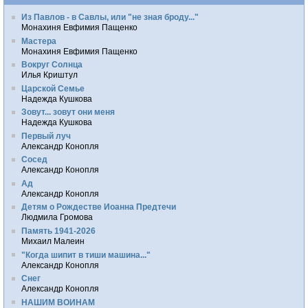
Из Павлов - в Савлы, или "не зная броду..."
Монахиня Евфимия Пащенко
Мастера
Монахиня Евфимия Пащенко
Вокруг Солнца
Илья Криштул
Царской Семье
Надежда Кушкова
Зовут... зовут они меня
Надежда Кушкова
Первый луч
Александр Конопля
Сосед
Александр Конопля
Ад
Александр Конопля
Детям о Рождестве Иоанна Предтечи
Людмила Громова
Память 1941-2026
Михаил Малеин
"Когда шипит в тиши машина..."
Александр Конопля
Снег
Александр Конопля
НАШИМ ВОИНАМ