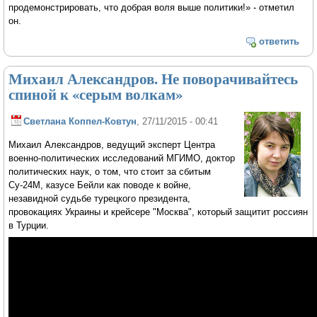
продемонстрировать, что добрая воля выше политики!» - отметил
он.
ответить
Михаил Александров. Не поворачивайтесь
спиной к «серым волкам»
Светлана Коппел-Ковтун
, 27/11/2015 - 00:41
Михаил Александров, ведущий эксперт Центра
военно-политических исследований МГИМО, доктор
политических наук, о том, что стоит за сбитым
Су-24М, казусе Бейли как поводе к войне,
незавидной судьбе турецкого президента,
провокациях Украины и крейсере "Москва", который защитит россиян
в Турции.