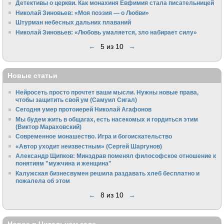
Детективы о церкви. Как монахиня Евфимия стала писательницей
Николай Зиновьев: «Моя поэзия — о Любви»
Штурман небесных дальних плаваний
Николай Зиновьев: «Любовь умаляется, зло набирает силу»
←
5 из 10
→
Новые статьи
Нейросеть просто прочтет ваши мысли. Нужны новые права,
чтобы защитить свой ум (Самуил Сигал)
Сегодня умер протоиерей Николай Агафонов
Мы будем жить в общагах, есть насекомых и гордиться этим
(Виктор Мараховский)
Cовременное монашество. Игра и богоискательство
«Автор уходит неизвестным» (Сергей Шаргунов)
Александр Щипков: Минздрав поменял философское отношение к
понятиям "мужчина и женщина"
Калужская бизнесвумен решила раздавать хлеб бесплатно и
пожалела об этом
←
8 из 10
→