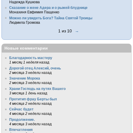
Надежда Кушкова
Сказание о жене Адера и о рыжей блуднице
Монахиня Евфимия Пащенко
Можно ли увидеть Бога? Тайна Святой Троицы
Людмила Громова
1 из 10
→
Новые комментарии
Благодарность мастеру
1 месяц 1 неделя
назад
Дорогой отец Алексий, очень
2 месяца 3 недели
назад
Значение Морока
2 месяца 3 недели
назад
Храни Господь на путях Вашего
3 месяца 1 день
назад
Протитип фрау Берты был
4 месяца 2 недели
назад
Сейчас будет
4 месяца 2 недели
назад
Продолжение.
4 месяца 3 недели
назад
Впечатления