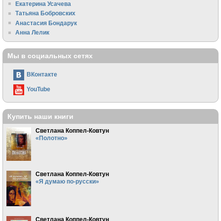
Екатерина Усачева
Татьяна Бобровских
Анастасия Бондарук
Анна Лелик
Мы в социальных сетях
ВКонтакте
YouTube
Купить наши книги
Светлана Коппел-Ковтун
«Полотно»
Светлана Коппел-Ковтун
«Я думаю по-русски»
Светлана Коппел-Ковтун