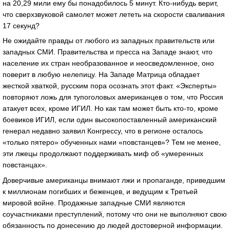
на 20,29 мили ему бы понадобилось 5 минут. Кто-нибудь верит,
что сверхзвуковой самолет может лететь на скорости сваливания
17 секунд?
Не ожидайте правды от любого из западных правительств или
западных СМИ. Правительства и пресса на Западе знают, что
население их стран необразованное и неосведомленное, оно
поверит в любую нелепицу. На Западе Матрица обладает
жесткой хваткой, русским пора осознать этот факт. «Эксперты»
повторяют ложь для тупоголовых американцев о том, что Россия
атакует всех, кроме ИГИЛ. Но как там может быть кто-то, кроме
боевиков ИГИЛ, если один высокопоставленный американский
генерал недавно заявил Конгрессу, что в регионе осталось
«только пятеро» обученных нами «повстанцев»? Тем не менее,
эти лжецы продолжают поддерживать миф об «умеренных
повстанцах».
Доверчивые американцы внимают лжи и пропаганде, приведшим
к миллионам погибших и беженцев, и ведущим к Третьей
мировой войне. Продажные западные СМИ являются
соучастниками преступлений, потому что они не выполняют свою
обязанность по донесению до людей достоверной информации.