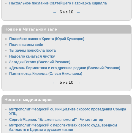
Пасхальное послание Святейшего Патриарха Кирилла
←
6 из 10
→
Новое в Читальном зале
Полюбите живого Христа (Юрий Кузнецов)
Плач о самом себе
Ты зачем полюбила поэта
Надоело качаться листку
Загадки Гоголя (Василий Розанов)
«Демон» Лермонтова и его древние родичи (Василий Розанов)
Памяти отца Кирилла (Олеся Николаева)
←
5 из 10
→
Новое в медиагалерее
Митрополит Феодосий об инициативе скорого проведения Собора
УПЦ
Сергей Марнов. "Блаженная, помоги!" - Читает автор
Митрополит Феодосий о перспективах своего суда, вредном
балласте в Церкви и русском языке