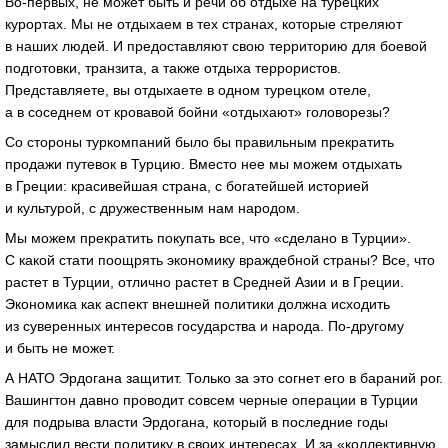
Во-первых, не может быть и речи об отдыхе на турецких
курортах. Мы не отдыхаем в тех странах, которые стреляют
в наших людей. И предоставляют свою территорию для боевой
подготовки, транзита, а также отдыха террористов.
Представляете, вы отдыхаете в одном турецком отеле,
а в соседнем от кровавой бойни «отдыхают» головорезы?
Со стороны туркомпаний было бы правильным прекратить
продажи путевок в Турцию. Вместо нее мы можем отдыхать
в Греции: красивейшая страна, с богатейшей историей
и культурой, с дружественным нам народом.
Мы можем прекратить покупать все, что «сделано в Турции».
С какой стати поощрять экономику враждебной страны? Все, что
растет в Турции, отлично растет в Средней Азии и в Греции.
Экономика как аспект внешней политики должна исходить
из суверенных интересов государства и народа. По-другому
и быть не может.
А НАТО Эрдогана защитит. Только за это согнет его в бараний рог.
Вашингтон давно проводит совсем черные операции в Турции
для подрыва власти Эрдогана, который в последние годы
замыслил вести политику в своих интересах. И за «коллективную