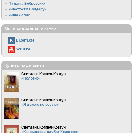
Татьяна Бобровских
Анастасия Бондарук
Анна Лелик
Мы в социальных сетях
ВКонтакте
YouTube
Купить наши книги
Светлана Коппел-Ковтун
«Полотно»
Светлана Коппел-Ковтун
«Я думаю по-русски»
Светлана Коппел-Ковтун
«Ксеньюшка, голубка Христова»