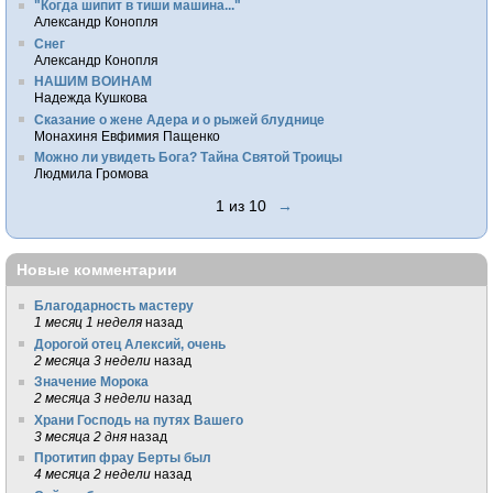
"Когда шипит в тиши машина..."
Александр Конопля
Снег
Александр Конопля
НАШИМ ВОИНАМ
Надежда Кушкова
Сказание о жене Адера и о рыжей блуднице
Монахиня Евфимия Пащенко
Можно ли увидеть Бога? Тайна Святой Троицы
Людмила Громова
1 из 10
→
Новые комментарии
Благодарность мастеру
1 месяц 1 неделя
назад
Дорогой отец Алексий, очень
2 месяца 3 недели
назад
Значение Морока
2 месяца 3 недели
назад
Храни Господь на путях Вашего
3 месяца 2 дня
назад
Протитип фрау Берты был
4 месяца 2 недели
назад