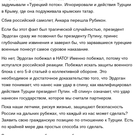
задумывали «Турецкий поток». Игнорировали и действия Турции
в Крыму, где она подзуживала крымских татар.
Сбив российский самолет, Анкара перешла Рубикон.
Если бы этот факт был трагической случайностью, президент
Эрдоган сразу же позвонил бы президенту Путину, принес
глубочайшие извинения и заверил бы, что зарвавшиеся турецкие
военные понесут самое суровое наказание.
Но нет, Эрдоган побежал в НАТО! Именно побежал, потому что
испугался российской реакции. Побежал искать защиты военного
блока с его 5-й статьей о коллективной обороне. Это
необходимое и достаточное доказательство того, что Эрдоган
тоже понимает, что нанес нам удар в спину, как квалифицировал
действия Турции президент Путин. «В спину» означает, что удар
нанесен государством, которое мы считали партнером.
Пока наши летчики, рискуя жизнью, защищают безопасность
России на дальних рубежах, что каждый из нас может сделать?
Заявить свою гражданскую позицию по отношению к Турции. Есть
по крайней мере два простых способа это сделать.