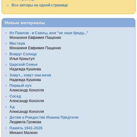
Все авторы на одной странице
Новые материалы
Из Павлов - в Савлы, или "не зная броду..."
Монахиня Евфимия Пащенко
Мастера
Монахиня Евфимия Пащенко
Вокруг Солнца
Илья Криштул
Царской Семье
Надежда Кушкова
Зовут... зовут они меня
Надежда Кушкова
Первый луч
Александр Конопля
Сосед
Александр Конопля
Ад
Александр Конопля
Детям о Рождестве Иоанна Предтечи
Людмила Громова
Память 1941-2026
Михаил Малеин