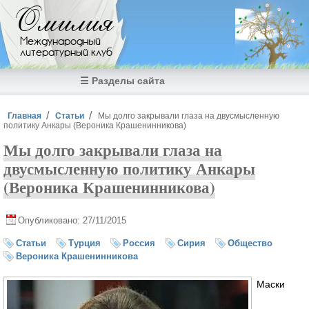
Перейти к основному содержанию
Омилия
Международный
литературный клуб
☰ Разделы сайта
Вы здесь
Главная
Статьи
Мы долго закрывали глаза на двусмысленную
политику Анкары (Вероника Крашенинникова)
Мы долго закрывали глаза на
двусмысленную политику Анкары
(Вероника Крашенинникова)
Опубликовано: 27/11/2015
Статьи
Турция
Россия
Сирия
Общество
Вероника Крашенинникова
Маски