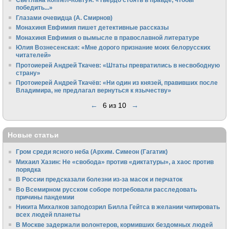
победить...»
Глазами очевидца (А. Смирнов)
Монахиня Евфимия пишет детективные рассказы
Монахиня Евфимия о вымысле в православной литературе
Юлия Вознесенская: «Мне дорого признание моих белорусских
читателей»
Протоиерей Андрей Ткачев: «Штаты превратились в несвободную
страну»
Протоиерей Андрей Ткачёв: «Ни один из князей, правивших после
Владимира, не предлагал вернуться к язычеству»
←
6 из 10
→
Новые статьи
Гром среди ясного неба (Архим. Симеон (Гагатик)
Михаил Хазин: Не «свобода» против «диктатуры», а хаос против
порядка
В России предсказали болезни из-за масок и перчаток
Во Всемирном русском соборе потребовали расследовать
причины пандемии
Никита Михалков заподозрил Билла Гейтса в желании чипировать
всех людей планеты
В Москве задержали волонтеров, кормивших бездомных людей