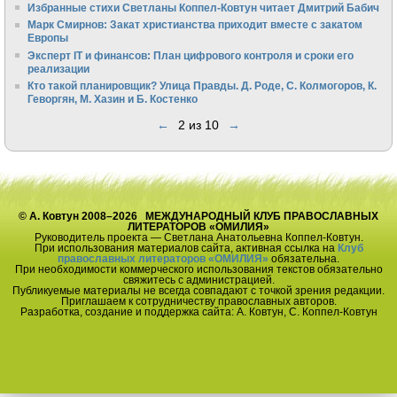
Избранные стихи Светланы Коппел-Ковтун читает Дмитрий Бабич
Марк Смирнов: Закат христианства приходит вместе с закатом
Европы
Эксперт IT и финансов: План цифрового контроля и сроки его
реализации
Кто такой планировщик? Улица Правды. Д. Роде, С. Колмогоров, К.
Геворгян, М. Хазин и Б. Костенко
←
2 из 10
→
© А. Ковтун 2008–2026 МЕЖДУНАРОДНЫЙ КЛУБ ПРАВОСЛАВНЫХ
ЛИТЕРАТОРОВ «ОМИЛИЯ»
Руководитель проекта — Светлана Анатольевна Коппел-Ковтун.
При использования материалов сайта, активная ссылка на
Клуб
православных литераторов «ОМИЛИЯ»
обязательна.
При необходимости коммерческого использования текстов обязательно
свяжитесь с администрацией.
Публикуемые материалы не всегда совпадают с точкой зрения редакции.
Приглашаем к сотрудничеству православных авторов.
Разработка, создание и поддержка сайта: А. Ковтун, С. Коппел-Ковтун