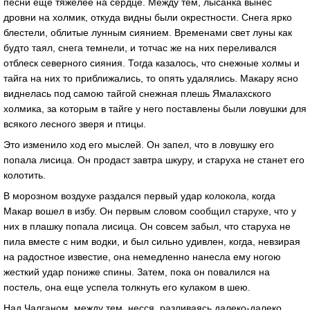
песни еще тяжелее на сердце. Между тем, лысанка вынес
дровни на холмик, откуда видны были окрестности. Снега ярко
блестели, облитые лунным сиянием. Временами свет луны как
будто таял, снега темнели, и тотчас же на них переливался
отблеск северного сияния. Тогда казалось, что снежные холмы и
тайга на них то приближались, то опять удалялись. Макару ясно
виднелась под самою тайгой снежная плешь Ямалахского
холмика, за которым в тайге у него поставлены были ловушки для
всякого лесного зверя и птицы.
Это изменило ход его мыслей. Он запел, что в ловушку его
попала лисица. Он продаст завтра шкуру, и старуха не станет его
колотить.
В морозном воздухе раздался первый удар колокола, когда
Макар вошел в избу. Он первым словом сообщил старухе, что у
них в плашку попала лисица. Он совсем забыл, что старуха не
пила вместе с ним водки, и был сильно удивлен, когда, невзирая
на радостное известие, она немедленно нанесла ему ногою
жесткий удар пониже спины. Затем, пока он повалился на
постель, она еще успела толкнуть его кулаком в шею.
Над Чалганом, между тем, несся, разливаясь далеко-далеко,