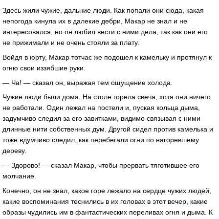
Здесь жили чужие, дальние люди. Как попали они сюда, какая
непогода кинула их в далекие дебри, Макар не знал и не
интересовался, но он любил вести с ними дела, так как они его
не прижимали и не очень стояли за плату.
Войдя в юрту, Макар тотчас же подошел к камельку и протянул к
огню свои иззябшие руки.
— Ча! — сказал он, выражая тем ощущение холода.
Чужие люди были дома. На столе горела свеча, хотя они ничего
не работали. Один лежал на постели и, пуская кольца дыма,
задумчиво следил за его завитками, видимо связывая с ними
длинные нити собственных дум. Другой сидел против камелька и
тоже вдумчиво следил, как перебегали огни по нагоревшему
дереву.
— Здорово! — сказал Макар, чтобы прервать тяготившее его
молчание.
Конечно, он не знал, какое горе лежало на сердце чужих людей,
какие воспоминания теснились в их головах в этот вечер, какие
образы чудились им в фантастических переливах огня и дыма. К