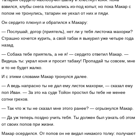
взвился, клубы снега посыпались из-под копыт, но пока Макар с
попом не тронулись, татарин не уехал от них и пяди.
Он сердито плюнул и обратился к Макару:
— Послушай, догор (приятель), нет ли у тебя листочка махорки?
Страшно хочется курить, а свой табак я выкурил уже четыре года
назад.
— Собака тебе приятель, а не я! — сердито ответил Макар. —
Видишь ты: украл коня и просит табаку! Пропадай ты совсем, мне
и то не будет жалко.
И с этими словами Макар тронулся далее.
— А ведь напрасно ты не дал ему листок махорки, — сказал ему
поп Иван. — За это на суде Тойон простил бы тебе не менее
сотни грехов.
— Так что ж ты не сказал мне этого ранее? — огрызнулся Макар.
— Да уж теперь поздно учить тебя. Ты должен был узнать об этом
от своих попов при жизни.
Макар осердился. От попов он не видал никакого толку: получают