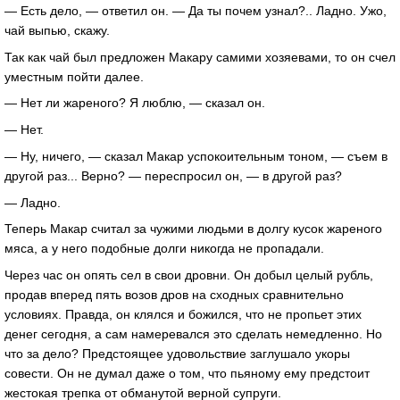
— Есть дело, — ответил он. — Да ты почем узнал?.. Ладно. Ужо,
чай выпью, скажу.
Так как чай был предложен Макару самими хозяевами, то он счел
уместным пойти далее.
— Нет ли жареного? Я люблю, — сказал он.
— Нет.
— Ну, ничего, — сказал Макар успокоительным тоном, — съем в
другой раз... Верно? — переспросил он, — в другой раз?
— Ладно.
Теперь Макар считал за чужими людьми в долгу кусок жареного
мяса, а у него подобные долги никогда не пропадали.
Через час он опять сел в свои дровни. Он добыл целый рубль,
продав вперед пять возов дров на сходных сравнительно
условиях. Правда, он клялся и божился, что не пропьет этих
денег сегодня, а сам намеревался это сделать немедленно. Но
что за дело? Предстоящее удовольствие заглушало укоры
совести. Он не думал даже о том, что пьяному ему предстоит
жестокая трепка от обманутой верной супруги.