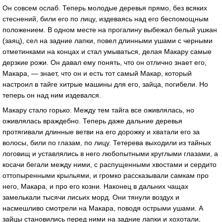
Он совсем ослаб. Теперь молодые деревья прямо, без всяких
стеснений, били его по лицу, издеваясь над его беспомощным
положением. В одном месте на прогалину выбежал белый ушкан
(заяц), сел на задние лапки, повел длинными ушами с черными
отметинками на концах и стал умываться, делая Макару самые
дерзкие рожи. Он давал ему понять, что он отлично знает его,
Макара, — знает, что он и есть тот самый Макар, который
настроил в тайге хитрые машины для его, зайца, погибели. Но
теперь он над ним издевался.
Макару стало горько. Между тем тайга все оживлялась, но
оживлялась враждебно. Теперь даже дальние деревья
протягивали длинные ветви на его дорожку и хватали его за
волосы, били по глазам, по лицу. Тетерева выходили из тайных
логовищ и уставлялись в него любопытными круглыми глазами, а
косачи бегали между ними, с распущенными хвостами и сердито
оттопыренными крыльями, и громко рассказывали самкам про
него, Макара, и про его козни. Наконец в дальних чащах
замелькали тысячи лисьих морд. Они тянули воздух и
насмешливо смотрели на Макара, поводя острыми ушами. А
зайцы становились перед ними на задние лапки и хохотали,