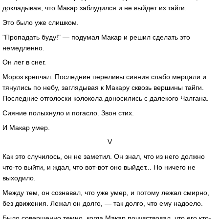
докладывая, что Макар заблудился и не выйдет из тайги.
Это было уже слишком.
"Пропадать буду!" — подумал Макар и решил сделать это
немедленно.
Он лег в снег.
Мороз крепчал. Последние переливы сияния слабо мерцали и
тянулись по небу, заглядывая к Макару сквозь вершины тайги.
Последние отголоски колокола доносились с далекого Чалгана.
Сияние полыхнуло и погасло. Звон стих.
И Макар умер.
V
Как это случилось, он не заметил. Он знал, что из него должно
что-то выйти, и ждал, что вот-вот оно выйдет... Но ничего не
выходило.
Между тем, он сознавал, что уже умер, и потому лежал смирно,
без движения. Лежал он долго, — так долго, что ему надоело.
Было совершенно темно, когда Макар почувствовал, что его кто-