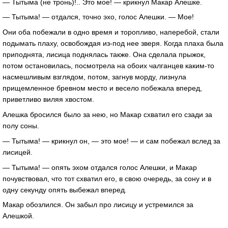
— Тытыма (не тронь)!.. Это мое! — крикнул Макар Алешке.
— Тытыма! — отдался, точно эхо, голос Алешки. — Мое!
Они оба побежали в одно время и торопливо, наперебой, стали
подымать плаху, освобождая из-под нее зверя. Когда плаха была
приподнята, лисица поднялась также. Она сделала прыжок,
потом остановилась, посмотрела на обоих чалганцев каким-то
насмешливым взглядом, потом, загнув морду, лизнула
прищемленное бревном место и весело побежала вперед,
приветливо виляя хвостом.
Алешка бросился было за нею, но Макар схватил его сзади за
полу соны.
— Тытыма! — крикнул он, — это мое! — и сам побежал вслед за
лисицей.
— Тытыма! — опять эхом отдался голос Алешки, и Макар
почувствовал, что тот схватил его, в свою очередь, за сону и в
одну секунду опять выбежал вперед.
Макар обозлился. Он забыл про лисицу и устремился за
Алешкой.