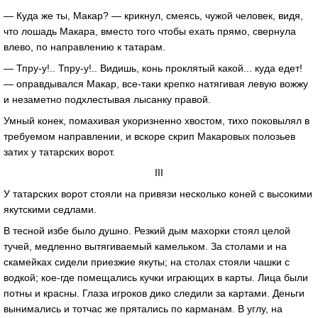
— Куда же ты, Макар? — крикнул, смеясь, чужой человек, видя,
что лошадь Макара, вместо того чтобы ехать прямо, свернула
влево, по направлению к татарам.
— Тпру-у!.. Тпру-у!.. Видишь, конь проклятый какой... куда едет!
— оправдывался Макар, все-таки крепко натягивая левую вожжу
и незаметно подхлестывая лысанку правой.
Умный конек, помахивая укоризненно хвостом, тихо поковылял в
требуемом направлении, и вскоре скрип Макаровых полозьев
затих у татарских ворот.
III
У татарских ворот стояли на привязи несколько коней с высокими
якутскими седлами.
В тесной избе было душно. Резкий дым махорки стоял целой
тучей, медленно вытягиваемый камельком. За столами и на
скамейках сидели приезжие якуты; на столах стояли чашки с
водкой; кое-где помещались кучки играющих в карты. Лица были
потны и красны. Глаза игроков дико следили за картами. Деньги
вынимались и тотчас же прятались по карманам. В углу, на