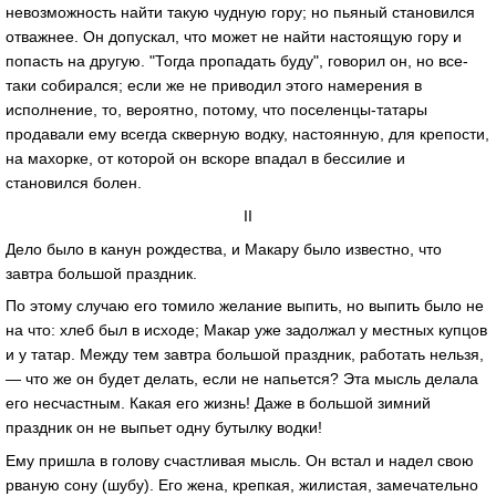
невозможность найти такую чудную гору; но пьяный становился
отважнее. Он допускал, что может не найти настоящую гору и
попасть на другую. "Тогда пропадать буду", говорил он, но все-
таки собирался; если же не приводил этого намерения в
исполнение, то, вероятно, потому, что поселенцы-татары
продавали ему всегда скверную водку, настоянную, для крепости,
на махорке, от которой он вскоре впадал в бессилие и
становился болен.
II
Дело было в канун рождества, и Макару было известно, что
завтра большой праздник.
По этому случаю его томило желание выпить, но выпить было не
на что: хлеб был в исходе; Макар уже задолжал у местных купцов
и у татар. Между тем завтра большой праздник, работать нельзя,
— что же он будет делать, если не напьется? Эта мысль делала
его несчастным. Какая его жизнь! Даже в большой зимний
праздник он не выпьет одну бутылку водки!
Ему пришла в голову счастливая мысль. Он встал и надел свою
рваную сону (шубу). Его жена, крепкая, жилистая, замечательно