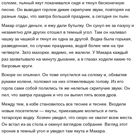
соломе, пьяный якут покачивался сидя и тянул бесконечную
песню. Он выводил горлом дикие скрипучие звуки, повторяя на
разные лады, что завтра большой праздник, а сегодня он пьян.
Макар отдал деньги, и ему дали бутылку. Он сунул ее за пазуху и
незаметно для других отошел в темный угол. Там он наливал
чашку за чашкой и тянул их одна за другой. Водка была горькая,
разведенная, по случаю праздника, водой более чем на три
четверти. Зато махорки, видимо, не жалели. У Макара каждый
раз захватывало на минуту дыхание, а в глазах ходили какие-то
багровые круги.
Вскоре он опьянел. Он тоже опустился на солому и, обхватив
руками колени, положил на них отяжелевшую голову. Из его
горла сами собой полились те же нелепые скрипучие звуки. Он
пел, что завтра праздник и что он выпил пять возов дров.
Между тем, в избе становилось все теснее и теснее. Входили
новые посетители — якуты, приехавшие молиться и пить
татарскую водку. Хозяин увидел, что скоро не хватит всем места.
Он встал из-за стола и окинул взглядом собрание. Взгляд этот
проник в темный угол и увидел там якута и Макара.