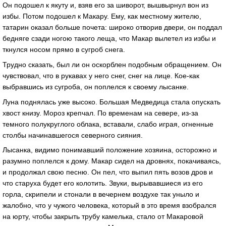
Он подошел к якуту и, взяв его за шиворот, вышвырнул вон из
избы. Потом подошел к Макару. Ему, как местному жителю,
татарин оказал больше почета: широко отворив двери, он поддал
бедняге сзади ногою такого леща, что Макар вылетел из избы и
ткнулся носом прямо в сугроб снега.
Трудно сказать, был ли он оскорблен подобным обращением. Он
чувствовал, что в рукавах у него снег, снег на лице. Кое-как
выбравшись из сугроба, он поплелся к своему лысанке.
Луна поднялась уже высоко. Большая Медведица стала опускать
хвост книзу. Мороз крепчал. По временам на севере, из-за
темного полукруглого облака, вставали, слабо играя, огненные
столбы начинавшегося северного сияния.
Лысанка, видимо понимавший положение хозяина, осторожно и
разумно поплелся к дому. Макар сидел на дровнях, покачиваясь,
и продолжал свою песню. Он пел, что выпил пять возов дров и
что старуха будет его колотить. Звуки, вырывавшиеся из его
горла, скрипели и стонали в вечернем воздухе так уныло и
жалобно, что у чужого человека, который в это время взобрался
на юрту, чтобы закрыть трубу камелька, стало от Макаровой