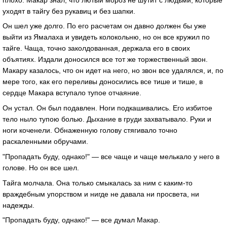
уходят в тайгу без рукавиц и без шапки.
Он шел уже долго. По его расчетам он давно должен бы уже
выйти из Ямалаха и увидеть колокольню, но он все кружил по
тайге. Чаща, точно заколдованная, держала его в своих
объятиях. Издали доносился все тот же торжественный звон.
Макару казалось, что он идет на него, но звон все удалялся, и, по
мере того, как его переливы доносились все тише и тише, в
сердце Макара вступало тупое отчаяние.
Он устал. Он был подавлен. Ноги подкашивались. Его избитое
тело ныло тупою болью. Дыхание в груди захватывало. Руки и
ноги коченели. Обнаженную голову стягивало точно
раскаленными обручами.
"Пропадать буду, однако!" — все чаще и чаще мелькало у него в
голове. Но он все шел.
Тайга молчала. Она только смыкалась за ним с каким-то
враждебным упорством и нигде не давала ни просвета, ни
надежды.
"Пропадать буду, однако!" — все думал Макар.