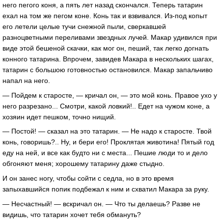
него пегого коня, а пять лет назад скончался. Теперь татарин
ехал на том же пегом коне. Конь так и взвивался. Из-под копыт
его летели целые тучи снежной пыли, сверкавшей
разноцветными переливами звездных лучей. Макар удивился при
виде этой бешеной скачки, как мог он, пеший, так легко догнать
конного татарина. Впрочем, завидев Макара в нескольких шагах,
татарин с большою готовностью остановился. Макар запальчиво
напал на него.
— Пойдем к старосте, — кричал он, — это мой конь. Правое ухо у
него разрезано... Смотри, какой ловкий!.. Едет на чужом коне, а
хозяин идет пешком, точно нищий.
— Постой! — сказал на это татарин. — Не надо к старосте. Твой
конь, говоришь?.. Ну, и бери его! Проклятая животина! Пятый год
еду на ней, и все как будто ни с места... Пешие люди то и дело
обгоняют меня; хорошему татарину даже стыдно.
И он занес ногу, чтобы сойти с седла, но в это время
запыхавшийся попик подбежал к ним и схватил Макара за руку.
— Несчастный! — вскричал он. — Что ты делаешь? Разве не
видишь, что татарин хочет тебя обмануть?