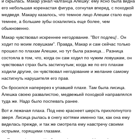
и скрылась. Макар узнал чалганца Алешку: ему ясно была видна
его небольшая коренастая фигура, согнутая вперед, с походкой
медведя. Макару казалось, что темное лицо Алешки стало еще
темнее, а большие зубы оскалились еще более, чем
обыкновенно.
Макар чувствовал искреннее негодование. "Вот подлец!.. Он
ходит по моим ловушкам". Правда, Макар и сам сейчас только
прошел по плахам Алешки, но тут была разница... Разница
состояла в том, что, когда он сам ходил по чужим ловушкам, он
чувствовал страх быть застигнутым; когда же по его плахам
ходили другие, он чувствовал негодование и желание самому
настигнуть нарушителя его прав.
Он бросился наперерез к упавшей плахе. Там была лисица.
Алешка своею развалистою, медвежьей походкой направлялся
туда же. Надо было поспевать ранее.
Вот и лежачая плаха. Под нею краснеет шерсть прихлопнутого
зверя. Лисица рылась в снегу когтями именно так, как она ему
виделась прежде, и так же смотрела ему навстречу своими
острыми, горящими глазами.