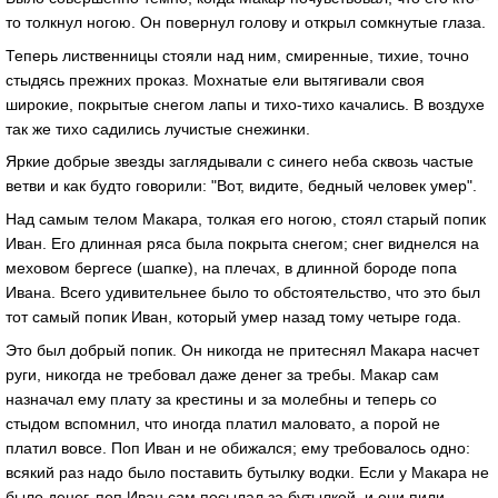
то толкнул ногою. Он повернул голову и открыл сомкнутые глаза.
Теперь лиственницы стояли над ним, смиренные, тихие, точно
стыдясь прежних проказ. Мохнатые ели вытягивали своя
широкие, покрытые снегом лапы и тихо-тихо качались. В воздухе
так же тихо садились лучистые снежинки.
Яркие добрые звезды заглядывали с синего неба сквозь частые
ветви и как будто говорили: "Вот, видите, бедный человек умер".
Над самым телом Макара, толкая его ногою, стоял старый попик
Иван. Его длинная ряса была покрыта снегом; снег виднелся на
меховом бергесе (шапке), на плечах, в длинной бороде попа
Ивана. Всего удивительнее было то обстоятельство, что это был
тот самый попик Иван, который умер назад тому четыре года.
Это был добрый попик. Он никогда не притеснял Макара насчет
руги, никогда не требовал даже денег за требы. Макар сам
назначал ему плату за крестины и за молебны и теперь со
стыдом вспомнил, что иногда платил маловато, а порой не
платил вовсе. Поп Иван и не обижался; ему требовалось одно:
всякий раз надо было поставить бутылку водки. Если у Макара не
было денег, поп Иван сам посылал за бутылкой, и они пили