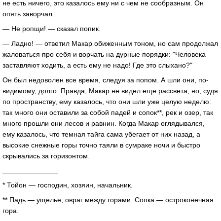
не есть ничего, это казалось ему ни с чем не сообразным. Он
опять заворчал.
— Не ропщи! — сказал попик.
— Ладно! — ответил Макар обиженным тоном, но сам продолжал
жаловаться про себя и ворчать на дурные порядки: "Человека
заставляют ходить, а есть ему не надо! Где это слыхано?"
Он был недоволен все время, следуя за попом. А шли они, по-
видимому, долго. Правда, Макар не видел еще рассвета, но, судя
по пространству, ему казалось, что они шли уже целую неделю:
так много они оставили за собой падей и сопок**, рек и озер, так
много прошли они лесов и равнин. Когда Макар оглядывался,
ему казалось, что темная тайга сама убегает от них назад, а
высокие снежные горы точно таяли в сумраке ночи и быстро
скрывались за горизонтом.
______________
* Тойон — господин, хозяин, начальник.
** Падь — ущелье, овраг между горами. Сопка — остроконечная
гора.