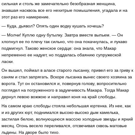
сильная и столь же замечательно безобразная женщина,
знавшая насквозь все его нехитрые помышления, угадала и на
этот раз его намерение.
— Куда, дьявол? Опять один водку кушать хочешь?
— Молчи! Куплю одну бутылку. Завтра вместе выпьем. — Он
хлопнул ее по плечу так сильно, что она покачнулась, и лукаво
подмигнул. Таково женское сердце: она знала, что Макар
непременно ее надует, но поддалась обаянию супружеской
ласки.
Он вышел, поймал в аласе старого лысанку, привел его за гриву к
саням и стал запрягать. Вскоре лысанка вынес своего хозяина за
ворота. Тут он остановился и, повернув голову, вопросительно
поглядел на погруженного в задумчивость Макара. Тогда Макар
дернул левою вожжою и направил коня на край слободы.
На самом краю слободы стояла небольшая юртенка. Из нее, как
и из других юрт, поднимался высоко-высоко дым камелька,
застилая белою, волнующеюся массою холодные звезды и яркий
месяц. Огонь весело переливался, отсвечивая сквозь матовые
льдины. На дворе было тихо.