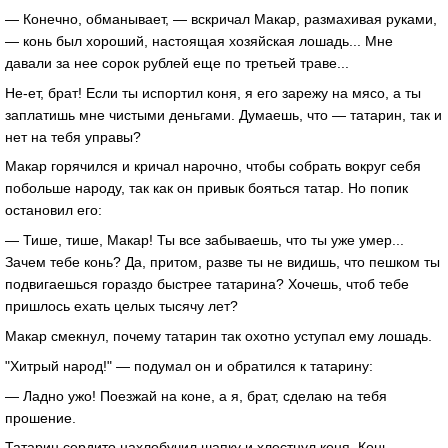
— Конечно, обманывает, — вскричал Макар, размахивая руками,
— конь был хороший, настоящая хозяйская лошадь... Мне
давали за нее сорок рублей еще по третьей траве...
Не-ет, брат! Если ты испортил коня, я его зарежу на мясо, а ты
заплатишь мне чистыми деньгами. Думаешь, что — татарин, так и
нет на тебя управы?
Макар горячился и кричал нарочно, чтобы собрать вокруг себя
побольше народу, так как он привык бояться татар. Но попик
остановил его:
— Тише, тише, Макар! Ты все забываешь, что ты уже умер...
Зачем тебе конь? Да, притом, разве ты не видишь, что пешком ты
подвигаешься гораздо быстрее татарина? Хочешь, чтоб тебе
пришлось ехать целых тысячу лет?
Макар смекнул, почему татарин так охотно уступал ему лошадь.
"Хитрый народ!" — подумал он и обратился к татарину:
— Ладно ужо! Поезжай на коне, а я, брат, сделаю на тебя
прошение.
Татарин сердито нахлобучил шапку и хлестнул коня. Конь