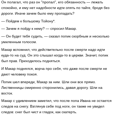
Он полагал, что раз он "пропал", его обязанность — лежать
спокойно, и ему нет надобности идти опять по тайге, бродя без
дороги. Иначе зачем было ему пропадать?
— Пойдем к большому Тойону*.
— Зачем я пойду к нему? — спросил Макар.
— Он будет тебя судить, — сказал попик скорбным и несколько
умиленным голосом.
Макар вспомнил, что действительно после смерти надо идти
куда-то на суд. Он это слышал когда-то в церкви. Значит, попик
был прав. Приходилось подняться.
И Макар поднялся, ворча про себя, что даже после смерти не
дают человеку покоя.
Попик шел впереди, Макар за ним. Шли они все прямо.
Лиственницы смиренно сторонились, давая дорогу. Шли на
восток.
Макар с удивлением заметил, что после попа Ивана не остается
следов на снегу. Взглянув себе под ноги, он также не увидел
следов: снег был чист и гладок, как скатерть.