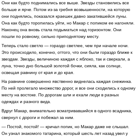
Они как будто поднимались все выше. Звезды становились все
больше и ярче. Потом из-за гребня возвышенности, на которую
они поднялись, показался краешек давно закатившейся луны.
Она как будто торопилась уйти, но Макар с попиком ее нагоняли.
Наконец она вновь стала подыматься над горизонтом. Они
пошли по ровному, сильно приподнятому месту.
Теперь стало светло — гораздо светлее, чем при начале ночи.
Это происходило, конечно, оттого, что они были гораздо ближе к
звездам. Звезды, величиною каждая с яблоко, так и сверкали, а
луна, точно дно большой золотой бочки, сияла, как солнце,
освещая равнину от края и до края.
На равнине совершенно явственно виднелась каждая снежинка.
По ней пролегало множество дорог, и все они сходились к одному
месту на востоке. По дорогам шли и ехали люди в разных
одеждах и разного вида.
Вдруг Макар, внимательно всматривавшийся в одного всадника,
свернул с дороги и побежал за ним.
— Постой, постой! — кричал попик, но Макар даже не слышал.
Он узнал знакомого татарина, который шесть лет назад увел у