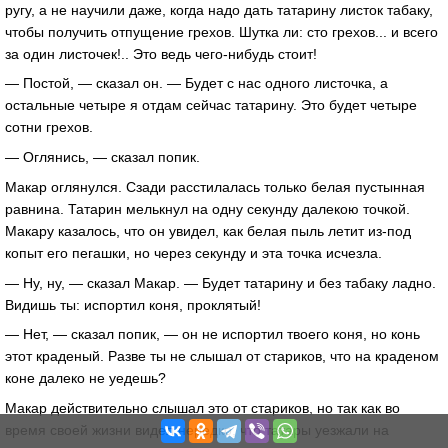
ругу, а не научили даже, когда надо дать татарину листок табаку,
чтобы получить отпущение грехов. Шутка ли: сто грехов... и всего
за один листочек!.. Это ведь чего-нибудь стоит!
— Постой, — сказал он. — Будет с нас одного листочка, а
остальные четыре я отдам сейчас татарину. Это будет четыре
сотни грехов.
— Оглянись, — сказал попик.
Макар оглянулся. Сзади расстилалась только белая пустынная
равнина. Татарин мелькнул на одну секунду далекою точкой.
Макару казалось, что он увидел, как белая пыль летит из-под
копыт его пегашки, но через секунду и эта точка исчезла.
— Ну, ну, — сказал Макар. — Будет татарину и без табаку ладно.
Видишь ты: испортил коня, проклятый!
— Нет, — сказал попик, — он не испортил твоего коня, но конь
этот краденый. Разве ты не слышал от стариков, что на краденом
коне далеко не уедешь?
Макар действительно слышал это от стариков, но так как во
время своей жизни видел нередко, что татары уезжали на