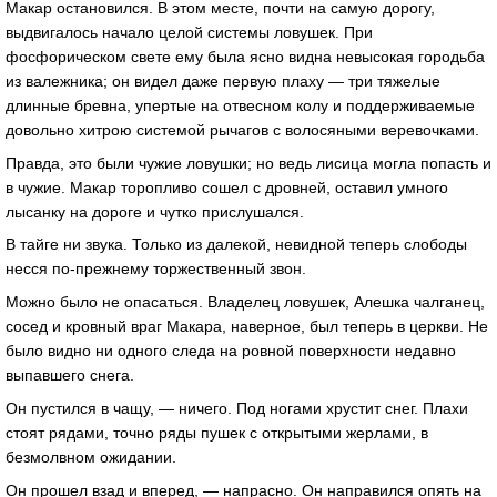
Макар остановился. В этом месте, почти на самую дорогу,
выдвигалось начало целой системы ловушек. При
фосфорическом свете ему была ясно видна невысокая городьба
из валежника; он видел даже первую плаху — три тяжелые
длинные бревна, упертые на отвесном колу и поддерживаемые
довольно хитрою системой рычагов с волосяными веревочками.
Правда, это были чужие ловушки; но ведь лисица могла попасть и
в чужие. Макар торопливо сошел с дровней, оставил умного
лысанку на дороге и чутко прислушался.
В тайге ни звука. Только из далекой, невидной теперь слободы
несся по-прежнему торжественный звон.
Можно было не опасаться. Владелец ловушек, Алешка чалганец,
сосед и кровный враг Макара, наверное, был теперь в церкви. Не
было видно ни одного следа на ровной поверхности недавно
выпавшего снега.
Он пустился в чащу, — ничего. Под ногами хрустит снег. Плахи
стоят рядами, точно ряды пушек с открытыми жерлами, в
безмолвном ожидании.
Он прошел взад и вперед, — напрасно. Он направился опять на