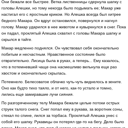
Они бежали все быстрее. Ветка лиственницы сдернула шапку с
головы Алешки, но тому некогда было подымать ее; Макар уже
настигал его с яростным криком. Но Алешка всегда был хитрее
бедного Макара. Он вдруг остановился, повернулся и нагнул
голову. Макар ударился в нее животом и кувыркнулся в снег. Пока
он падал, проклятый Алешка схватил с головы Макара шапку и
скрылся в тайге.
Макар медленно поднялся. Он чувствовал себя окончательно
побитым и несчастным. Нравственное состояние было
отвратительно. Лисица была в руках, а теперь... Ему казалось,
что в потемневшей чаще она насмешливо вильнула еще раз
хвостом и окончательно скрылась.
Потемнело. Белесоватое облачко чуть-чуть виднелось в зените.
Оно как будто тихо таяло, и от него, как-то устало и томно,
лились еще замиравшие лучи сияния.
По разгоряченному телу Макара бежали целые потоки острых
струек талого снега. Снег попал ему в рукава, за воротник соны,
стекал по спине, лился за торбаса. Проклятый Алешка унес с
собой его шапку. Рукавицы он потерял где-то на бегу. Дело было
плохо. Макар знал, что лютый мороз не шутит с людьми, которые