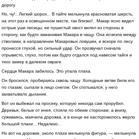
дорогу.
Но, чу!.. Легкий шорох... В тайге мелькнула красноватая шерсть,
на этот раз в освещенном месте, так близко!.. Макар ясно видел
острые уши лисицы; ее пушистый хвост вилял из стороны в
сторону, как будто заманивая Макара в чащу. Она исчезла между
стволами, в направлении Макаровых ловушек, и вскоре по лесу
пронесся глухой, но сильный удар. Он прозвучал сначала
отрывисто, глухо, потом как будто отдался под навесом тайги и
тихо замер в далеком овраге.
Сердце Макара забилось. Это упала плаха.
Он бросился, пробираясь сквозь чащу. Холодные ветви били его
по глазам, сыпали в лицо снегом. Он спотыкался; у него
захватывало дыхание.
Вот он выбежал на просеку, которую некогда сам прорубил.
Деревья, белые от инея, стояли по обеим сторонам, а внизу,
суживаясь, маячила дорожка, и в конце ее насторожилось жерло
большой плахи... Недалеко...
Но вот на дорожке, около плахи мелькнула фигура, — мелькнула