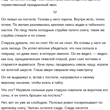
торжественный праздничный звон.
IV
Он лежал на постели. Голова у него горела. Внутри жгло, точно
огнем. По жилам разливалась крепкая смесь водки и табачного
настоя. По лицу текли холодные струйки талого снега; такие же
струйки стекали и по спине.
Старуха думала, что он спит. Но он не спал. Из головы у него не
шла лисица. Он успел вполне убедиться, что она попала в
ловушку; он даже знал, в которую именно. Он ее видел, — видел,
как она, прищемленная тяжелой плахой, роет снег когтями и
старается вырваться. Лучи луны, продираясь сквозь чащу, играли
на золотой шерсти. Глаза зверя сверкали ему навстречу.
Он не выдержал и, встав с постели, направился к своему
верному лысанке, чтобы ехать в тайгу.
Что это? Неужели сильные руки старухи схватили за воротник его
соны, и он опять брошен на постель?
Нет, вот он уже за слободою. Полозья ровно поскрипывают по
крепкому снегу. Чалган остался сзади. Сзади несется