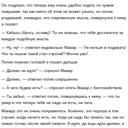
Он подумал, что теперь ему очень удобно ходить по чужим
ловушкам, так как никто об этом не может узнать; но попик,
угадавший, очевидно, его сокровенную мысль, повернулся к нему
и сказал:
— Кабысь (брось, оставь)! Ты не знаешь, что тебе достанется за
каждую подобную мысль.
— Ну, ну! — ответил недовольно Макар. — Уж нельзя и подумать!
Что ты нынче такой стал строгий? Молчи ужо!..
Попик покачал головой и пошел дальше.
— Далеко ли идти? — спросил Макар
— Далеко, — ответил попик сокрушенно.
— А чего будем есть? — спросил опять Макар с беспокойством.
— Ты забыл, — ответил попик, повернувшись к нему, — что ты
умер и что теперь тебе не надо ни есть, ни пить.
Макару это не очень понравилось. Конечно, это хорошо в том
случае, когда нечего есть, но тогда уж надо бы лежать так, как он
лежал тотчас после своей смерти. А идти, да еще идти далеко, и