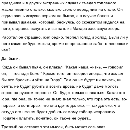
праздники и в других экстренных случаях съедал топленого
масла именно столько, сколько стояло перед ним на столе. Он
ездил очень искусно верхом на быках, а в случае болезни
призывал шамана, который, беснуясь, со скрежетом кидался на
него, стараясь испугать и выгнать из Макара засевшую хворь.
Работал он страшно, жил бедно, терпел голод и холод. Были ли у
него какие-нибудь мысли, кроме непрестанных забот о лепешке и
чае?
Да, были.
Когда он бывал пьян, он плакал. "Какая наша жизнь, — говорил
он, — господи боже!" Кроме того, он говорил иногда, что желал
бы все бросить и уйти на "гору". Там он не будет ни пахать, ни
сеять, не будет рубить и возить дрова, не будет даже молоть
зерно на ручном жернове. Он будет только спасаться. Какая это
юра, где она, он точно не знал; знал только, что гора эта есть, во-
первых, а во-вторых, что она где-то далеко, — так далеко, что
оттуда его нельзя будет добыть самому тойону-исправнику...
Податей платить, понятно, он также не будет...
Трезвый он оставлял эти мысли, быть может сознавая