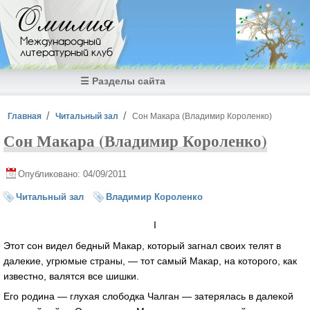
Перейти к основному содержанию
Омилия
Международный
литературный клуб
☰ Разделы сайта
Вы здесь
Главная
Читальный зал
Сон Макара (Владимир Короленко)
Сон Макара (Владимир Короленко)
Опубликовано: 04/09/2011
Читальный зал
Владимир Короленко
I
Этот сон видел бедный Макар, который загнал своих телят в
далекие, угрюмые страны, — тот самый Макар, на которого, как
известно, валятся все шишки.
Его родина — глухая слободка Чалган — затерялась в далекой