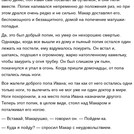
вместе. Попик напивался непременно до положения риз, но при
этом дрался очень редко и не сильно. Макар доставлял его,
беспомощного и беззащитного, домой на попечение матушки-
попадьи.
Да, это был добрый попик, но умер он нехорошею смертью.
Однажды, когда все вышли из дому и пьяный попик остался один
лежать на постели, ему вздумалось покурить. Он встал и,
шатаясь, подошел к огромному, жарко натопленному камельку,
чтобы закурить у огня трубку. Он был слишком уж пьян,
покачнулся и упал в огонь. Когда пришли домочадцы, от попа
остались лишь ноги.
Все жалели доброго попа Ивана; но так как от него остались одни
только ноги, то вылечить его не мог уже ни один доктор в мире.
Ноги похоронили, а на место попа Ивана назначили другого.
Теперь этот попик, в целом виде, стоял над Макаром и
поталкивал его ногою.
— Вставай, Макарушко, — говорил он. — Пойдем-ка.
— Куда я пойду? — спросил Макар с неудовольствием.