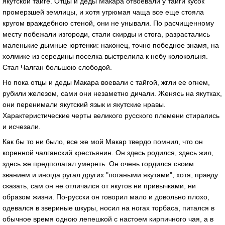
якутской тайге. Отцы и деды Макара отвоевали у тайги кусок
промерзшей землицы, и хотя угрюмая чаща все еще стояла
кругом враждебною стеной, они не унывали. По расчищенному
месту побежали изгороди, стали скирды и стога, разрастались
маленькие дымные юртенки: наконец, точно победное знамя, на
холмике из середины поселка выстрелила к небу колокольня.
Стал Чалган большою слободой.
Но пока отцы и деды Макара воевали с тайгой, жгли ее огнем,
рубили железом, сами они незаметно дичали. Женясь на якутках,
они перенимали якутский язык и якутские нравы.
Характеристические черты великого русского племени стирались
и исчезали.
Как бы то ни было, все же мой Макар твердо помнил, что он
коренной чалганский крестьянин. Он здесь родился, здесь жил,
здесь же предполагал умереть. Он очень гордился своим
званием и иногда ругал других "погаными якутами", хотя, правду
сказать, сам он не отличался от якутов ни привычками, ни
образом жизни. По-русски он говорил мало и довольно плохо,
одевался в звериные шкуры, носил на ногах торбаса, питался в
обычное время одною лепешкой с настоем кирпичного чая, а в