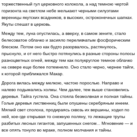
торжественный гул церковного колокола, а над темною чертой
горизонта на светлом небе мелькают черными силуэтами
вереницы якутских всадников, в высоких, остроконечных шапках.
Якуты спешат в церковь.
Между тем, луна опустилась, а вверху, в самом зените, стало
белесоватое облачко и засияло переливчатым фосфорическим
блеском. Потом оно как будто разорвалось, растянулось,
прыснуло, и от него быстро потянулись в разные стороны полосы
разноцветных огней, между тем как полукруглое темное облачко
на севере еще более потемнело. Оно стало черно, чернее тайги,
к которой приближался Макар.
Дорога вилась между мелкою, частою порослью. Направо и
налево подымались холмы. Чем далее, тем выше становились
деревья. Тайга густела. Она стояла безмолвная и полная тайны.
Голые деревья лиственниц были опушены серебряным инеем.
Мягкий свет сполоха, продираясь сквозь их вершины, ходил по
ней, кое-где открывая то снежную поляну, то лежащие трупы
разбитых лесных гигантов, запушенных снегом... Мгновение — и
все опять тонуло во мраке, полном молчания и тайны.