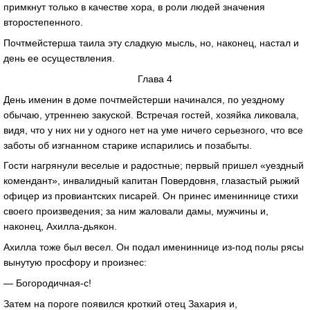
примкнут только в качестве хора, в роли людей значения
второстепенного.
Почтмейстерша таила эту сладкую мысль, но, наконец, настал и
день ее осуществления.
Глава 4
День именин в доме почтмейстерши начинался, по уездному
обычаю, утреннею закуской. Встречая гостей, хозяйка ликовала,
видя, что у них ни у одного нет на уме ничего серьезного, что все
заботы об изгнанном старике испарились и позабыты.
Гости нагрянули веселые и радостные; первый пришел «уездный
комендант», инвалидный капитан Повердовня, глазастый рыжий
офицер из провиантских писарей. Он принес имениннице стихи
своего произведения; за ним жаловали дамы, мужчины и,
наконец, Ахилла-дьякон.
Ахилла тоже был весел. Он подал имениннице из-под полы рясы
вынутую просфору и произнес:
— Богородичная-с!
Затем на пороге появился кроткий отец Захария и,