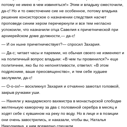
потому не имею в чем извиняться!» Этим и владыку ожесточили,
да-с! Но и то ожесточение сие не особенное, потому владыка
решение консисторское о назначении следствия насчет
проповеди синим хером перечеркнули и все тем негласно
успокоили, что назначили отца Савелия к причетнической при
архиерейском доме должности,— да-с!
— И он ныне причетничествует?— спросил Захария.
— Да-с; читает часы и паремии, но обычая своего не изменяют и
на политичный вопрос владыки: «В чем ты провинился?» еще
политичнее, яко бы по непонятливости, ответил: «В этом
подряснике, ваше преосвященство», и тем себе худшее
заслужили, да-с!
— О-о-ох!— воскликнул Захария и отчаянно замотал головкой,
закрыв ручками уши.
— Наняли у жандармского вахмистра в монастырской слободке
желтенькую каморочку за два с половиной серебра в месяц и
ходят себе с кувшином на реку по воду. Но в лице и в позиции
они очень завострились, и наказали, чтобы вы, Наталья
Николаевна, к ним всемерно спешили.