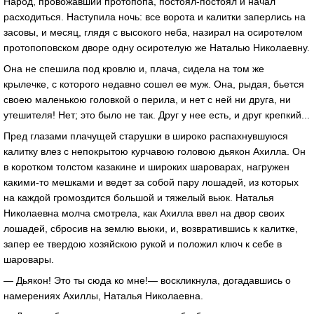
Народ, провожавший протопопа, постоял-постоял и начал
расходиться. Наступила ночь: все ворота и калитки заперлись на
засовы, и месяц, глядя с высокого неба, назирал на осиротелом
протопоповском дворе одну осиротелую же Наталью Николаевну.
Она не спешила под кровлю и, плача, сидела на том же
крылечке, с которого недавно сошел ее муж. Она, рыдая, бьется
своею маленькою головкой о перила, и нет с ней ни друга, ни
утешителя! Нет; это было не так. Друг у нее есть, и друг крепкий...
Пред глазами плачущей старушки в широко распахнувшуюся
калитку влез с непокрытою курчавою головою дьякон Ахилла. Он
в коротком толстом казакине и широких шароварах, нагружен
какими-то мешками и ведет за собой пару лошадей, из которых
на каждой громоздится большой и тяжелый вьюк. Наталья
Николаевна молча смотрела, как Ахилла ввел на двор своих
лошадей, сбросив на землю вьюки, и, возвратившись к калитке,
запер ее твердою хозяйскою рукой и положил ключ к себе в
шаровары.
— Дьякон! Это ты сюда ко мне!— воскликнула, догадавшись о
намерениях Ахиллы, Наталья Николаевна.