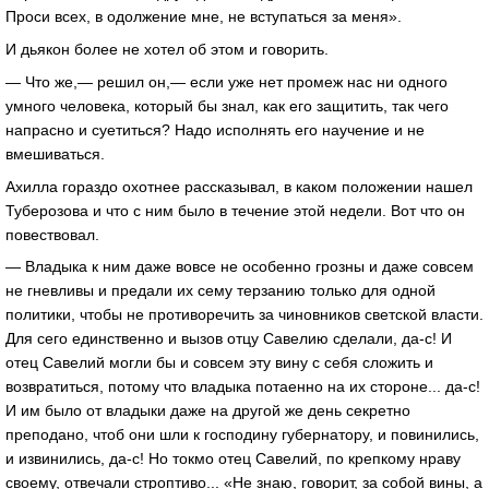
Проси всех, в одолжение мне, не вступаться за меня».
И дьякон более не хотел об этом и говорить.
— Что же,— решил он,— если уже нет промеж нас ни одного
умного человека, который бы знал, как его защитить, так чего
напрасно и суетиться? Надо исполнять его научение и не
вмешиваться.
Ахилла гораздо охотнее рассказывал, в каком положении нашел
Туберозова и что с ним было в течение этой недели. Вот что он
повествовал.
— Владыка к ним даже вовсе не особенно грозны и даже совсем
не гневливы и предали их сему терзанию только для одной
политики, чтобы не противоречить за чиновников светской власти.
Для сего единственно и вызов отцу Савелию сделали, да-с! И
отец Савелий могли бы и совсем эту вину с себя сложить и
возвратиться, потому что владыка потаенно на их стороне... да-с!
И им было от владыки даже на другой же день секретно
преподано, чтоб они шли к господину губернатору, и повинились,
и извинились, да-с! Но токмо отец Савелий, по крепкому нраву
своему, отвечали строптиво... «Не знаю, говорит, за собой вины, а