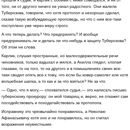
прошли к судье, и карлик с обоими с ними совещался, и ни от
того, ни от другого ничего не узнал радостного. Они жалели
Туберозова, говорили, что хотя протопоп и нехорошо сделал,
сказав такую возбуждающую проповедь, но что с ним все-таки
поступлено уже через меру строго.
А что теперь делать? Что предпринять? И вообще
предпринимать ли и делать ли что-нибудь в защиту Туберозова?
Об этом ни слова.
Карлик, слушая пространные, но малосодержательные речи
чиновников, только вздыхал и мялся, а Ахилла глядел, хлопая
глазами, то на того, то на другого и в помышлениях своих все-
таки сводил опять все к тому, что если бы ковер-самолет или хотя
волшебная шапка, а то как и за что взяться? Не за что.
— Одно, что я могу,— спохватился судья,— это написать письмо
губернскому прокурору: он мой товарищ и, верно, не откажет сам
посодействовать и походатайствовать за протопопа.
Исправнику это чрезвычайно понравилось, а Николаю
Афанасьевичу хотя оно и не понравилось, но он считал
возражения неуместными.