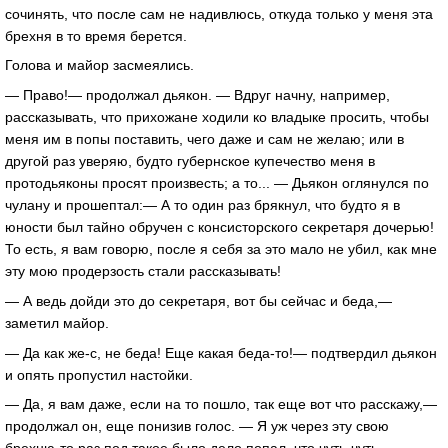
сочинять, что после сам не надивлюсь, откуда только у меня эта
брехня в то время берется.
Голова и майор засмеялись.
— Право!— продолжал дьякон. — Вдруг начну, например,
рассказывать, что прихожане ходили ко владыке просить, чтобы
меня им в попы поставить, чего даже и сам не желаю; или в
другой раз уверяю, будто губернское купечество меня в
протодьяконы просят произвесть; а то... — Дьякон оглянулся по
чулану и прошептал:— А то один раз брякнул, что будто я в
юности был тайно обручен с консисторского секретаря дочерью!
То есть, я вам говорю, после я себя за это мало не убил, как мне
эту мою продерзость стали рассказывать!
— А ведь дойди это до секретаря, вот бы сейчас и беда,—
заметил майор.
— Да как же-с, не беда! Еще какая беда-то!— подтвердил дьякон
и опять пропустил настойки.
— Да, я вам даже, если на то пошло, так еще вот что расскажу,—
продолжал он, еще понизив голос. — Я уж через эту свою