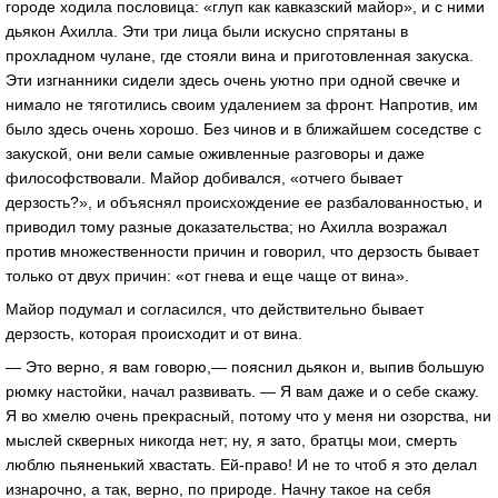
городе ходила пословица: «глуп как кавказский майор», и с ними
дьякон Ахилла. Эти три лица были искусно спрятаны в
прохладном чулане, где стояли вина и приготовленная закуска.
Эти изгнанники сидели здесь очень уютно при одной свечке и
нимало не тяготились своим удалением за фронт. Напротив, им
было здесь очень хорошо. Без чинов и в ближайшем соседстве с
закуской, они вели самые оживленные разговоры и даже
философствовали. Майор добивался, «отчего бывает
дерзость?», и объяснял происхождение ее разбалованностью, и
приводил тому разные доказательства; но Ахилла возражал
против множественности причин и говорил, что дерзость бывает
только от двух причин: «от гнева и еще чаще от вина».
Майор подумал и согласился, что действительно бывает
дерзость, которая происходит и от вина.
— Это верно, я вам говорю,— пояснил дьякон и, выпив большую
рюмку настойки, начал развивать. — Я вам даже и о себе скажу.
Я во хмелю очень прекрасный, потому что у меня ни озорства, ни
мыслей скверных никогда нет; ну, я зато, братцы мои, смерть
люблю пьяненький хвастать. Ей-право! И не то чтоб я это делал
изнарочно, а так, верно, по природе. Начну такое на себя