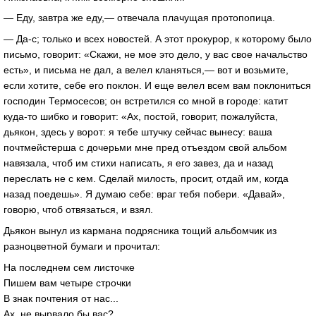
— Еду, завтра же еду,— отвечала плачущая протопопица.
— Да-с; только и всех новостей. А этот прокурор, к которому было
письмо, говорит: «Скажи, не мое это дело, у вас свое начальство
есть», и письма не дал, а велел кланяться,— вот и возьмите,
если хотите, себе его поклон. И еще велел всем вам поклониться
господин Термосесов; он встретился со мной в городе: катит
куда-то шибко и говорит: «Ах, постой, говорит, пожалуйста,
дьякон, здесь у ворот: я тебе штучку сейчас вынесу: ваша
почтмейстерша с дочерьми мне пред отъездом свой альбом
навязала, чтоб им стихи написать, я его завез, да и назад
переслать не с кем. Сделай милость, просит, отдай им, когда
назад поедешь». Я думаю себе: враг тебя побери. «Давай»,
говорю, чтоб отвязаться, и взял.
Дьякон вынул из кармана подрясника тощий альбомчик из
разноцветной бумаги и прочитал:
На последнем сем листочке
Пишем вам четыре строчки
В знак почтения от нас...
Ах, не вырвало бы вас?