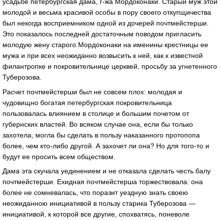
усадьбе петербургская дама, г-жа Мордоконаки. Старый муж этой
молодой и весьма красивой особы в пору своего откупщичества
был некогда восприемником одной из дочерей почтмейстерши.
Это показалось последней достаточным поводом пригласить
молодую жену старого Мордоконаки на именины крестницы ее
мужа и при всех неожиданно возвысить к ней, как к известной
филантропке и покровительнице церквей, просьбу за угнетенного
Туберозова.
Расчет почтмейстерши был не совсем плох: молодая и
чудовищно богатая петербургская покровительница
пользовалась влиянием в столице и большим почетом от
губернских властей. Во всяком случае она, если бы только
захотела, могла бы сделать в пользу наказанного протопопа
более, чем кто-либо другой. А захочет ли она? Но для того-то и
будут ее просить всем обществом.
Дама эта скучала уединением и не отказала сделать честь балу
почтмейстерши. Ехидная почтмейстерша торжествовала: она
более не сомневалась, что поразит уездную знать своею
неожиданною инициативой в пользу старика Туберозова —
инициативой, к которой все другие, спохватясь, поневоле