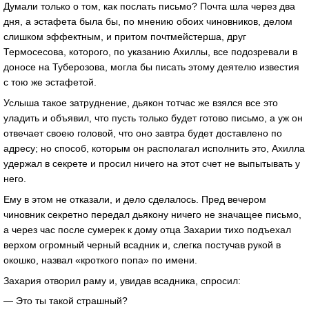
Думали только о том, как послать письмо? Почта шла через два
дня, а эстафета была бы, по мнению обоих чиновников, делом
слишком эффектным, и притом почтмейстерша, друг
Термосесова, которого, по указанию Ахиллы, все подозревали в
доносе на Туберозова, могла бы писать этому деятелю известия
с тою же эстафетой.
Услыша такое затруднение, дьякон тотчас же взялся все это
уладить и объявил, что пусть только будет готово письмо, а уж он
отвечает своею головой, что оно завтра будет доставлено по
адресу; но способ, которым он располагал исполнить это, Ахилла
удержал в секрете и просил ничего на этот счет не выпытывать у
него.
Ему в этом не отказали, и дело сделалось. Пред вечером
чиновник секретно передал дьякону ничего не значащее письмо,
а через час после сумерек к дому отца Захарии тихо подъехал
верхом огромный черный всадник и, слегка постучав рукой в
окошко, назвал «кроткого попа» по имени.
Захария отворил раму и, увидав всадника, спросил:
— Это ты такой страшный?