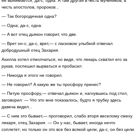
ее вынимается; да-с, одна. А там другая в честь мучеников, в
честь апостолов, пророков...
— Так богородичная одна?
— Одна; да-с, одна.
— А вот отец дьякон говорит, что две.
— Врет он-с; да-с, врет,— с ласковою улыбкой отвечал
добродушный отец Захария.
Ахилла хотел отмолчаться, но видя, что лекарь схватил его за
рукав, поспешил вырваться и пробасил:
— Никогда я этого не говорил.
— Не говорил? А какую же ты просфору принес?
— Петую просфору,— отвечал дьякон и, нагнувшись под стол,
заговорил: — Что это мне показалось, будто я трубку здесь
давеча видел...
— С ним это бывает,— проговорил, слабо вторя веселому смеху
лекаря, отец Захария. — Он у нас, бывает, иногда нечто
соплетет; но только он это все без всякой цели; да-с, он без цели.