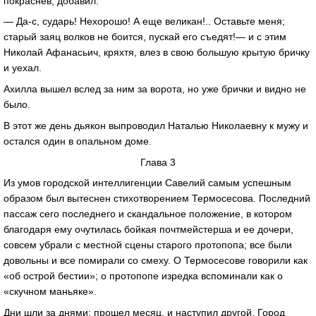
покраснев, добавил:
— Да-с, сударь! Нехорошо! А еще великан!.. Оставьте меня;
старый заяц волков не боится, пускай его съедят!— и с этим
Николай Афанасьич, кряхтя, влез в свою большую крытую бричку
и уехал.
Ахилла вышел вслед за ним за ворота, но уже брички и видно не
было.
В этот же день дьякон выпроводил Наталью Николаевну к мужу и
остался один в опальном доме.
Глава 3
Из умов городской интеллигенции Савелий самым успешным
образом был вытеснен стихотворением Термосесова. Последний
пассаж сего последнего и скандальное положение, в котором
благодаря ему очутилась бойкая почтмейстерша и ее дочери,
совсем убрали с местной сцены старого протопопа; все были
довольны и все помирали со смеху. О Термосесове говорили как
«об острой бестии»; о протопопе изредка вспоминали как о
«скучном маньяке».
Дни шли за днями; прошел месяц, и наступил другой. Город