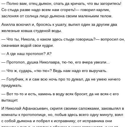
— Полно вам, отец дьякон, спать да кричать, что вы загоритесь!
Со стыда разве надо всем нам сгореть!— говорил карлик,
заслоняя от солнца лицо дьякона своим маленьким телом.
Ахилла вскочил и, бросясь к ушату, выпил один за другим два
железные ковша студеной воды.
— Что ты, Никола, о каком здесь стыде говоришь?— вопросил он,
смачивая водой свои кудри.
— А где наш протопоп? А?
— Протопоп, душка Николавра, тю-тю, его вчера увезли...
— Что ж, сударь, «тю-тю»? Ведь нам надо его выручать.
— Голубчик, я и сам всю ночь про то думал, да не умею ничего
придумать.
— Вот то-то и есть, камень в воду всяк бросит, да не всяк-с его
вытащит.
И Николай Афанасьевич, скрипя своими сапожками, заковылял в
комнаты к протопопице, но, побыв здесь всего одну минуту, взял
с собой дьякона и побрел к исправнику; от исправника они