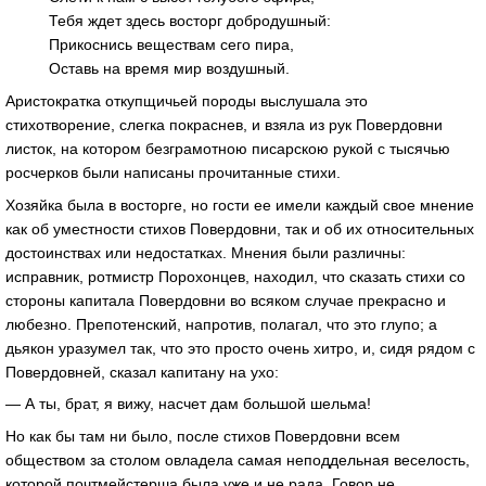
Тебя ждет здесь восторг добродушный:
Прикоснись веществам сего пира,
Оставь на время мир воздушный.
Аристократка откупщичьей породы выслушала это
стихотворение, слегка покраснев, и взяла из рук Повердовни
листок, на котором безграмотною писарскою рукой с тысячью
росчерков были написаны прочитанные стихи.
Хозяйка была в восторге, но гости ее имели каждый свое мнение
как об уместности стихов Повердовни, так и об их относительных
достоинствах или недостатках. Мнения были различны:
исправник, ротмистр Порохонцев, находил, что сказать стихи со
стороны капитала Повердовни во всяком случае прекрасно и
любезно. Препотенский, напротив, полагал, что это глупо; а
дьякон уразумел так, что это просто очень хитро, и, сидя рядом с
Повердовней, сказал капитану на ухо:
— А ты, брат, я вижу, насчет дам большой шельма!
Но как бы там ни было, после стихов Повердовни всем
обществом за столом овладела самая неподдельная веселость,
которой почтмейстерша была уже и не рада. Говор не