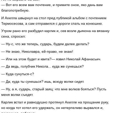
— Вот его всем вам почтение, и примите оное, яко дань вам
благопотребную.
И Ахилла швырнул на стол пред публикой альбом с почтением
Термосесова, а сам отправился с дороги спать на конюшню.
Утром рано его разбудил карлик и, сев возле дьякона на вязанку
сена, спросил:
— Ну-с, что же теперь, сударь, будем далее делать?
— Не знаю, Николавра, ей-право, не знаю!
— Или на этом будет и квита?— язвил Николай Афанасьич.
— Да ведь, голубчик Никола... куда же сунешься?
— Куда сунуться-с?
— Да; куда ты сунешься? ишь, всюду волки сидят.
— Ну, а я, сударь, старый заяц: что мне волков бояться? Пусть
меня волки съедят.
Карлик встал и равнодушно протянул Ахилле на прощание руку,
но когда тот хотел его удержать, он нетерпеливо вырвался и,