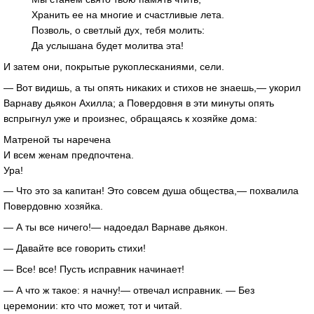
Хранить ее на многие и счастливые лета.
Позволь, о светлый дух, тебя молить:
Да услышана будет молитва эта!
И затем они, покрытые рукоплесканиями, сели.
— Вот видишь, а ты опять никаких и стихов не знаешь,— укорил
Варнаву дьякон Ахилла; а Повердовня в эти минуты опять
вспрыгнул уже и произнес, обращаясь к хозяйке дома:
Матреной ты наречена
И всем женам предпочтена.
Ура!
— Что это за капитан! Это совсем душа общества,— похвалила
Повердовню хозяйка.
— А ты все ничего!— надоедал Варнаве дьякон.
— Давайте все говорить стихи!
— Все! все! Пусть исправник начинает!
— А что ж такое: я начну!— отвечал исправник. — Без
церемонии: кто что может, тот и читай.