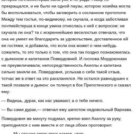
прекращался, и не было ни одной паузы, которою хозяйка могла
бы воспользоваться, чтобы заговорить о сосланном протопопе.
Между тем гостья, по-видимому, не скучала, и когда заботливая
почтмейстерша в конце ужина отнеслась к ней с вопросом: не
скучала ли она? та с искреннейшею веселостью отвечала, что
она не умеет ее благодарить за удовольствие, доставленное ей
ее гостями, и добавила, что если она может о чем-нибудь
сожалеть, то это только о том, что она так поздно познакомилась
с дьяконом и капитаном Повердовней. И госпожа Мордоконаки
не преувеличивала; непосредственность Ахиллы и капитана
сильно заняли ее. Повердовня, услыхав о себе такой отзыв,
тотчас же в ответ на это раскланялся. Не остался равнодушен к
такой похвале и дьякон: он толкнул в бок Препотенского и сказал
ему:
— Видишь, дурак, как нас уважают, а о тебе ничего.
— Вы сами дурак,— отвечал ему шепотом недовольный Варнава.
Повердовня же минуту подумал, крепко взял Ахиллу за руку,
приподнялся с ним вместе и от лица обоих проговорил:
Мы станем свято твою память чтить,