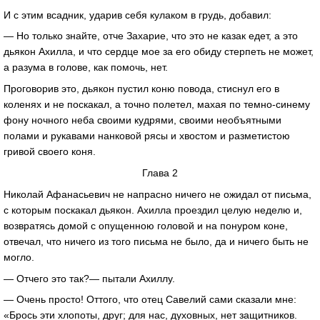
И с этим всадник, ударив себя кулаком в грудь, добавил:
— Но только знайте, отче Захарие, что это не казак едет, а это
дьякон Ахилла, и что сердце мое за его обиду стерпеть не может,
а разума в голове, как помочь, нет.
Проговорив это, дьякон пустил коню повода, стиснул его в
коленях и не поскакал, а точно полетел, махая по темно-синему
фону ночного неба своими кудрями, своими необъятными
полами и рукавами нанковой рясы и хвостом и разметистою
гривой своего коня.
Глава 2
Николай Афанасьевич не напрасно ничего не ожидал от письма,
с которым поскакал дьякон. Ахилла проездил целую неделю и,
возвратясь домой с опущенною головой и на понуром коне,
отвечал, что ничего из того письма не было, да и ничего быть не
могло.
— Отчего это так?— пытали Ахиллу.
— Очень просто! Оттого, что отец Савелий сами сказали мне:
«Брось эти хлопоты, друг; для нас, духовных, нет защитников.