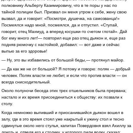
полковнику Альберту Казимировичу, что в те поры у нас по
тайной полиции был. Призвал он меня утром к себе, жену свою
вызвал, да и говорит: «Посмотри, душечка, на самозванца!»
Посмеялся надо мной, посмеялся, да и отпустил. «Ступай,
говорит, отец Махмуд, а вперед косушки-то счетом глотай». Дай
бог ему много лет!— повторил еще раз отец дьякон и, еще раз
подняв рюмочку с настойкой, добавил: — вот даже и сейчас
выпью за его здоровье!
— Ну, это вы избавились от большой беды,— протянул майор.
— Да как же не от большой? Я потому и говорю: поляк — добрый
человек. Поляк власти не любит, и если что против власти — он
всегда снисходительный.
Около полуночи беседа этих трех отшельников была прервана;
настало и их время присоединиться к обществу: их позвали к
столу.
Когда немножко выпивший и приосанившийся дьякон вошел в
залу, где в это время стоял уже накрытый к ужину стол и тесно
сдвинутые около него стулья, капитан Повердовня взял Ахиллу за
локоть и, отведя его к столику, у которого пили водку, сказал: