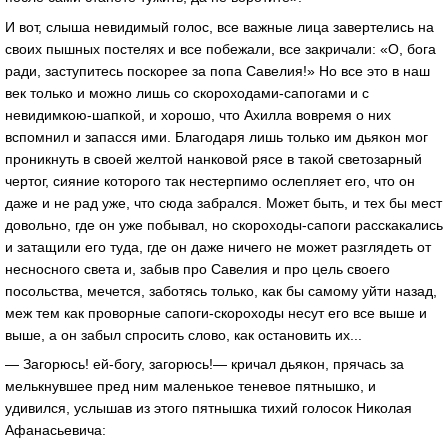
И вот, слыша невидимый голос, все важные лица завертелись на
своих пышных постелях и все побежали, все закричали: «О, бога
ради, заступитесь поскорее за попа Савелия!» Но все это в наш
век только и можно лишь со скороходами-сапогами и с
невидимкою-шапкой, и хорошо, что Ахилла вовремя о них
вспомнил и запасся ими. Благодаря лишь только им дьякон мог
проникнуть в своей желтой нанковой рясе в такой светозарный
чертог, сияние которого так нестерпимо ослепляет его, что он
даже и не рад уже, что сюда забрался. Может быть, и тех бы мест
довольно, где он уже побывал, но скороходы-сапоги расскакались
и затащили его туда, где он даже ничего не может разглядеть от
несносного света и, забыв про Савелия и про цель своего
посольства, мечется, заботясь только, как бы самому уйти назад,
меж тем как проворные сапоги-скороходы несут его все выше и
выше, а он забыл спросить слово, как остановить их...
— Загорюсь! ей-богу, загорюсь!— кричал дьякон, прячась за
мелькнувшее пред ним маленькое теневое пятнышко, и
удивился, услышав из этого пятнышка тихий голосок Николая
Афанасьевича: