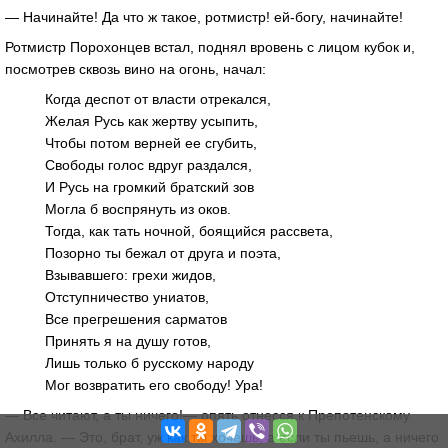
— Начинайте! Да что ж такое, ротмистр! ей-богу, начинайте!
Ротмистр Порохонцев встал, поднял вровень с лицом кубок и,
посмотрев сквозь вино на огонь, начал:
Когда деспот от власти отрекался,
Желая Русь как жертву усыпить,
Чтобы потом верней ее сгубить,
Свободы голос вдруг раздался,
И Русь на громкий братский зов
Могла б воспрянуть из оков.
Тогда, как тать ночной, боящийся рассвета,
Позорно ты бежал от друга и поэта,
Взывавшего: грехи жидов,
Отступничество униатов,
Все прегрешения сарматов
Принять я на душу готов,
Лишь только б русскому народу
Мог возвратить его свободу! Ура!
— Все читают, а ты ничего!— опять отнесся к Препотенскому
Ахилла. — Это, брат, уж как ты хочешь, а если ты пьешь, а ничего