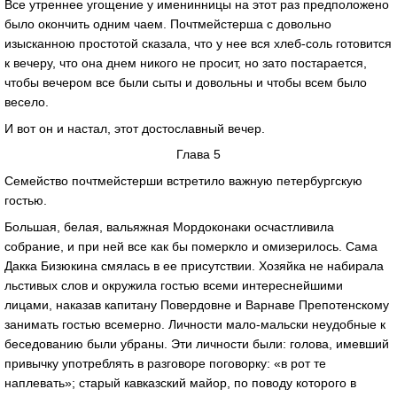
Все утреннее угощение у именинницы на этот раз предположено
было окончить одним чаем. Почтмейстерша с довольно
изысканною простотой сказала, что у нее вся хлеб-соль готовится
к вечеру, что она днем никого не просит, но зато постарается,
чтобы вечером все были сыты и довольны и чтобы всем было
весело.
И вот он и настал, этот достославный вечер.
Глава 5
Семейство почтмейстерши встретило важную петербургскую
гостью.
Большая, белая, вальяжная Мордоконаки осчастливила
собрание, и при ней все как бы померкло и омизерилось. Сама
Дакка Бизюкина смялась в ее присутствии. Хозяйка не набирала
льстивых слов и окружила гостью всеми интереснейшими
лицами, наказав капитану Повердовне и Варнаве Препотенскому
занимать гостью всемерно. Личности мало-мальски неудобные к
беседованию были убраны. Эти личности были: голова, имевший
привычку употреблять в разговоре поговорку: «в рот те
наплевать»; старый кавказский майор, по поводу которого в