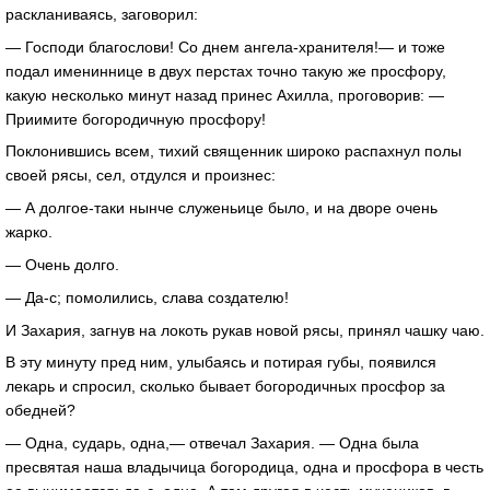
раскланиваясь, заговорил:
— Господи благослови! Со днем ангела-хранителя!— и тоже
подал имениннице в двух перстах точно такую же просфору,
какую несколько минут назад принес Ахилла, проговорив: —
Приимите богородичную просфору!
Поклонившись всем, тихий священник широко распахнул полы
своей рясы, сел, отдулся и произнес:
— А долгое-таки нынче служеньице было, и на дворе очень
жарко.
— Очень долго.
— Да-с; помолились, слава создателю!
И Захария, загнув на локоть рукав новой рясы, принял чашку чаю.
В эту минуту пред ним, улыбаясь и потирая губы, появился
лекарь и спросил, сколько бывает богородичных просфор за
обедней?
— Одна, сударь, одна,— отвечал Захария. — Одна была
пресвятая наша владычица богородица, одна и просфора в честь