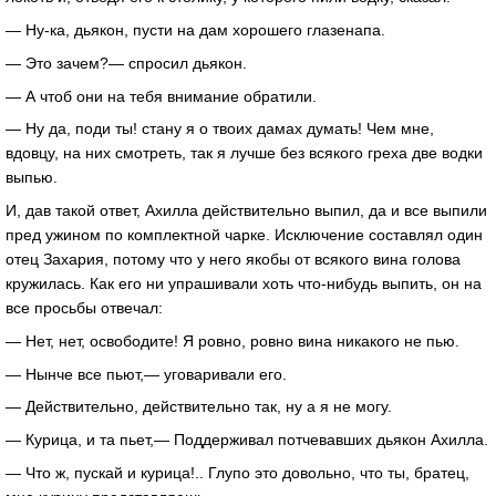
— Ну-ка, дьякон, пусти на дам хорошего глазенапа.
— Это зачем?— спросил дьякон.
— А чтоб они на тебя внимание обратили.
— Ну да, поди ты! стану я о твоих дамах думать! Чем мне,
вдовцу, на них смотреть, так я лучше без всякого греха две водки
выпью.
И, дав такой ответ, Ахилла действительно выпил, да и все выпили
пред ужином по комплектной чарке. Исключение составлял один
отец Захария, потому что у него якобы от всякого вина голова
кружилась. Как его ни упрашивали хоть что-нибудь выпить, он на
все просьбы отвечал:
— Нет, нет, освободите! Я ровно, ровно вина никакого не пью.
— Нынче все пьют,— уговаривали его.
— Действительно, действительно так, ну а я не могу.
— Курица, и та пьет,— Поддерживал потчевавших дьякон Ахилла.
— Что ж, пускай и курица!.. Глупо это довольно, что ты, братец,