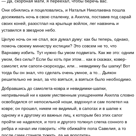
— Да, скорбная мати, я переехал, чтобы беречь вас.
Они обнялись и поцеловались, и Наталья Николаевна пошла
досиживать ночь в свою спаленку, а Ахилла, поставив под сарай
своих коней, разостлал на крыльце войлок, лег навзничь и
уставился в звездное небо.
Целую ночь он не спал, все думал думу: как бы теперь, однако,
помочь своему министру юстиции? Это совсем не то, что
Варнавку избить. Тут нужно бы умом подвигать. Как же это: одним
умом, без силы? Если бы хоть при этом... как в сказках, ковер-
самолет, или сапоги-скороходы, или... невидимку бы шапку! Вот
тогда бы он знал, что сделать очень умное, а то... Дьякон
решительно не знал, за что взяться, а взяться было необходимо.
Добравшись до самолета-ковра и невидимки-шапки,
непривычный ни к каким умственным ухищрениям Ахилла словно
освободился от непосильной ноши, вздохнул и сам полетел на
ковре; он прошел, никем не видимый, в сапогах и в шапке к
одному и к другому из важных лиц, к которым без этих сапог
пройти не надеялся, и того и другого толкнул слегка сонного в
ребра и начал им говорить: «Не обижайте попа Савелия, а то
после сами станете тужить, да не воротите».