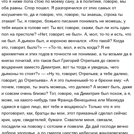
что я ниже попа стою по моему сану, а в политике, говорю, мы
оба равны. Спор пошел. Я разгорячился от этих самых от
косушечек-то, да и говорю, что, говорю, ты знаешь, строка ты
этакая! Ты, я говорю, божьего писания понимать не можешь; у
тебя кишок в голове нет. Ты вот, говорю, скажи, был ли хоть один
поп на престоле? «Нет, говорит, не был». А, мол, то-то и есть, что
не был. А дьякон был, и короною венчался. «Кто такой? Когда
это, говорит, было?» — «То-то, мол, и есть когда? Я не
арихметчик и этих годов в точности не понимаю, а ты возьми да в
книгах почитай, кто таков был Григорий Отрепьев до своего
воцарения заместо Димитрия, вот ты тогда и увидишь, чего
дьяконы-то стоят?» — «Ну то, говорит, Отрепьев; а тебе далеко,
говорит, до Отрепьева». А я это пьяненький-то и брехни ему: «А
почем, говорю, ты знать можешь, что далеко? А может быть, даже
и совсем очень близко? Тот, говорю, на Димитрия был похож, а я,
може, на какого-нибудь там Франца-Венецыяна или Махмуда
сдамся в одно лицо, вот тебе и воцарюсь!» Только что я это
проговорил, как, братцы вы мои, этот приказный сделал сейчас
крик, шум, свидетелей, бумаги. Схватили меня, связали,
посадили на повозку с сотским и повезли. Да дай господи вечно
доброе здоровье, а по смерти царство небесное жандармскому