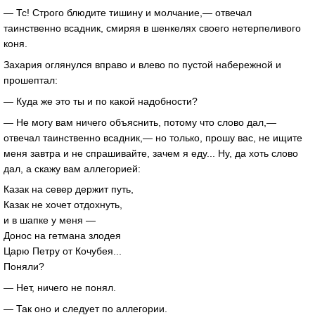
— Тс! Строго блюдите тишину и молчание,— отвечал
таинственно всадник, смиряя в шенкелях своего нетерпеливого
коня.
Захария оглянулся вправо и влево по пустой набережной и
прошептал:
— Куда же это ты и по какой надобности?
— Не могу вам ничего объяснить, потому что слово дал,—
отвечал таинственно всадник,— но только, прошу вас, не ищите
меня завтра и не спрашивайте, зачем я еду... Ну, да хоть слово
дал, а скажу вам аллегорией:
Казак на север держит путь,
Казак не хочет отдохнуть,
и в шапке у меня —
Донос на гетмана злодея
Царю Петру от Кочубея...
Поняли?
— Нет, ничего не понял.
— Так оно и следует по аллегории.