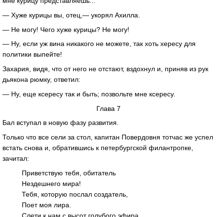
мне курицу представляешь...
— Хуже курицы вы, отец,— укорял Ахилла.
— Не могу! Чего хуже курицы? Не могу!
— Ну, если уж вина никакого не можете, так хоть хересу для
политики выпейте!
Захария, видя, что от него не отстают, вздохнул и, приняв из рук
дьякона рюмку, ответил:
— Ну, еще ксересу так и быть; позвольте мне ксересу.
Глава 7
Бал вступал в новую фазу развития.
Только что все сели за стол, капитан Повердовня тотчас же успел
встать снова и, обратившись к петербургской филантропке,
зачитал:
Приветствую тебя, обитатель
Нездешнего мира!
Тебя, которую послал создатель,
Поет моя лира.
Слети к нам с высот голубого эфира,