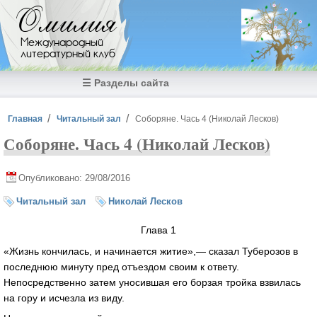
Перейти к основному содержанию
Омилия
Международный
литературный клуб
☰ Разделы сайта
Вы здесь
Главная
Читальный зал
Соборяне. Чась 4 (Николай Лесков)
Соборяне. Чась 4 (Николай Лесков)
Опубликовано: 29/08/2016
Читальный зал
Николай Лесков
Глава 1
«Жизнь кончилась, и начинается житие»,— сказал Туберозов в
последнюю минуту пред отъездом своим к ответу.
Непосредственно затем уносившая его борзая тройка взвилась
на гору и исчезла из виду.