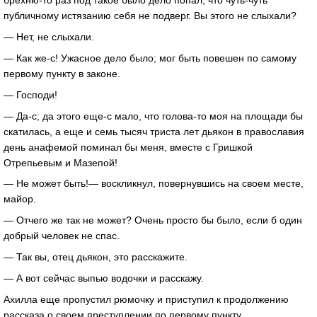
брехню-то раз под такое было дело попал, что чуть-чуть
публичному истязанию себя не подверг. Вы этого не слыхали?
— Нет, не слыхали.
— Как же-с! Ужасное дело было; мог быть повешен по самому
первому пункту в законе.
— Господи!
— Да-с; да этого еще-с мало, что голова-то моя на площади бы
скатилась, а еще и семь тысяч триста лет дьякон в православия
день анафемой поминал бы меня, вместе с Гришкой
Отрепьевым и Мазепой!
— Не может быть!— воскликнул, повернувшись на своем месте,
майор.
— Отчего же так не может? Очень просто бы было, если б один
добрый человек не спас.
— Так вы, отец дьякон, это расскажите.
— А вот сейчас выпью водочки и расскажу.
Ахилла еще пропустил рюмочку и приступил к продолжению
рассказа о своем преступлении по первому пункту.