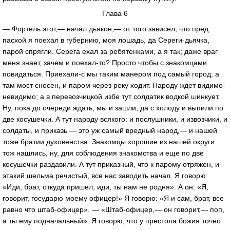
Глава 6
— Фортель этот,— начал дьякон,— от того зависел, что пред
пасхой я поехал в губернию, моя лошадь, да Сереги-дьячка,
парой спрягли. Серега ехал за ребятенками, а я так; даже враг
меня знает, зачем и поехал-то? Просто чтобы с знакомцами
повидаться. Приехали-с мы таким манером под самый город; а
там мост снесен, и паром через реку ходит. Народу ждет видимо-
невидимо; а в перевозчицкой избе тут солдатик водкой шинкует.
Ну, пока до очереди ждать, мы и зашли, да с холоду и выпили по
две косушечки. А тут народу всякого: и послушники, и извозчики, и
солдаты, и приказь — это уж самый вредный народ,— и нашей
тоже братии духовенства. Знакомцы хорошие из нашей округи
тож нашлись, ну, для соблюдения знакомства и еще по две
косушечки раздавили. А тут приказный, что к парому отряжен, и
этакий шельма речистый, все нас заводить начал. Я говорю:
«Иди, брат, откуда пришел; иди, ты нам не родня». А он: «Я,
говорит, государю моему офицер!» Я говорю: «Я и сам, брат, все
равно что штаб-офицер». — «Штаб-офицер,— он говорит,— поп,
а ты ему подначальный». Я говорю, что у престола божия точно