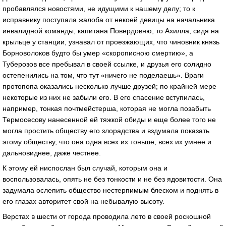
пробавлялся новостями, не идущими к нашему делу; то к
исправнику поступала жалоба от некоей девицы на начальника
инвалидной команды, капитана Повердовню, то Ахилла, сидя на
крыльце у станции, узнавал от проезжающих, что чиновник князь
Борноволоков будто бы умер «скорописною смертию», а
Туберозов все пребывал в своей ссылке, и друзья его солидно
остепенились на том, что тут «ничего не поделаешь». Враги
протопопа оказались несколько лучше друзей; по крайней мере
некоторые из них не забыли его. В его спасение вступилась,
например, тонкая почтмейстерша, которая не могла позабыть
Термосесову нанесенной ей тяжкой обиды и еще более того не
могла простить обществу его злорадства и вздумала показать
этому обществу, что она одна всех их тоньше, всех их умнее и
дальновиднее, даже честнее.
К этому ей ниспослан был случай, которым она и
воспользовалась, опять не без тонкости и не без ядовитости. Она
задумала ослепить общество нестерпимым блеском и поднять в
его глазах авторитет свой на небывалую высоту.
Верстах в шести от города проводила лето в своей роскошной