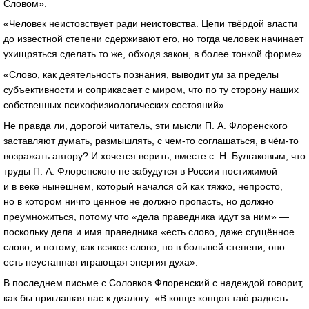
Словом».
«Человек неистовствует ради неистовства. Цепи твёрдой власти
до известной степени сдерживают его, но тогда человек начинает
ухищряться сделать то же, обходя закон, в более тонкой форме».
«Слово, как деятельность познания, выводит ум за пределы
субъективности и соприкасает с миром, что по ту сторону наших
собственных психофизиологических состояний».
Не правда ли, дорогой читатель, эти мысли
П. А. Флоренского
заставляют думать, размышлять, с
чем-то
соглашаться, в
чём-то
возражать автору? И хочется верить, вместе с. Н. Булгаковым, что
труды
П. А. Флоренского
не забудутся в России постижимой
и в веке нынешнем, который начался ой как тяжко, непросто,
но в котором ничто ценное не должно пропасть, но должно
преумножиться, потому что «дела праведника идут за ним» —
поскольку дела и имя праведника «есть слово, даже сгущённое
слово; и потому, как всякое слово, но в большей степени, оно
есть неустанная играющая энергия духа».
В последнем письме с Соловков Флоренский с надеждой говорит,
как бы приглашая нас к диалогу: «В конце концов таю́ радость