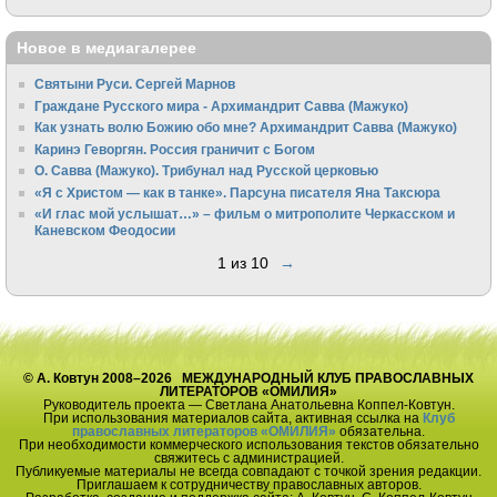
Новое в медиагалерее
Святыни Руси. Сергей Марнов
Граждане Русского мира - Архимандрит Савва (Мажуко)
Как узнать волю Божию обо мне? Архимандрит Савва (Мажуко)
Каринэ Геворгян. Россия граничит с Богом
О. Савва (Мажуко). Трибунал над Русской церковью
«Я с Христом — как в танке». Парсуна писателя Яна Таксюра
«И глас мой услышат…» – фильм о митрополите Черкасском и
Каневском Феодосии
1 из 10
→
© А. Ковтун 2008–2026 МЕЖДУНАРОДНЫЙ КЛУБ ПРАВОСЛАВНЫХ
ЛИТЕРАТОРОВ «ОМИЛИЯ»
Руководитель проекта — Светлана Анатольевна Коппел-Ковтун.
При использования материалов сайта, активная ссылка на
Клуб
православных литераторов «ОМИЛИЯ»
обязательна.
При необходимости коммерческого использования текстов обязательно
свяжитесь с администрацией.
Публикуемые материалы не всегда совпадают с точкой зрения редакции.
Приглашаем к сотрудничеству православных авторов.