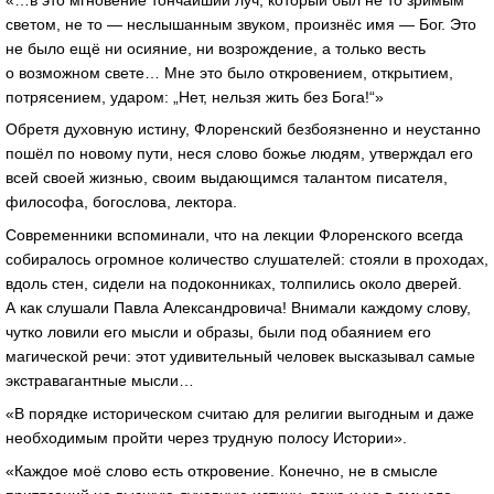
светом, не то — неслышанным звуком, произнёс имя — Бог. Это
не было ещё ни осияние, ни возрождение, а только весть
о возможном свете… Мне это было откровением, открытием,
потрясением, ударом: „Нет, нельзя жить без Бога!“»
Обретя духовную истину, Флоренский безбоязненно и неустанно
пошёл по новому пути, неся слово божье людям, утверждал его
всей своей жизнью, своим выдающимся талантом писателя,
философа, богослова, лектора.
Современники вспоминали, что на лекции Флоренского всегда
собиралось огромное количество слушателей: стояли в проходах,
вдоль стен, сидели на подоконниках, толпились около дверей.
А как слушали Павла Александровича! Внимали каждому слову,
чутко ловили его мысли и образы, были под обаянием его
магической речи: этот удивительный человек высказывал самые
экстравагантные мысли…
«В порядке историческом считаю для религии выгодным и даже
необходимым пройти через трудную полосу Истории».
«Каждое моё слово есть откровение. Конечно, не в смысле