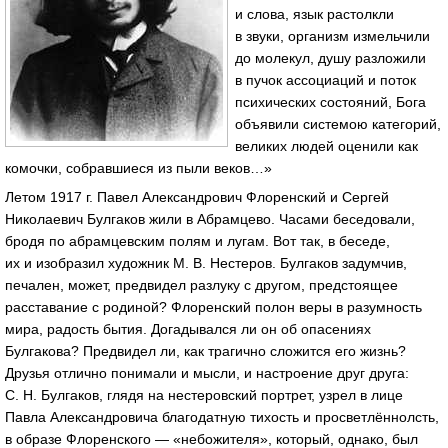
и слова, язык растолкли
в звуки, организм измельчили
до молекул, душу разложили
в пучок ассоциаций и поток
психических состояний, Бога
объявили системою категорий,
великих людей оценили как
комочки, собравшиеся из пыли веков…»
Летом 1917 г. Павел Александрович Флоренский и Сергей
Николаевич Булгаков жили в Абрамцево. Часами беседовали,
бродя по абрамцевским полям и лугам. Вот так, в беседе,
их и изобразил художник
М. В. Нестеров
. Булгаков задумчив,
печален, может, предвидел разлуку с другом, предстоящее
расставание с родиной? Флоренский полон веры в разумность
мира, радость бытия. Догадывался ли он об опасениях
Булгакова? Предвидел ли, как трагично сложится его жизнь?
Друзья отлично понимали и мысли, и настроение друг друга:
С. Н. Булгаков
, глядя на нестеровский портрет, узрел в лице
Павла Александровича благодатную тихость и просветлённолсть,
в образе Флоренского — «небожителя», который, однако, был