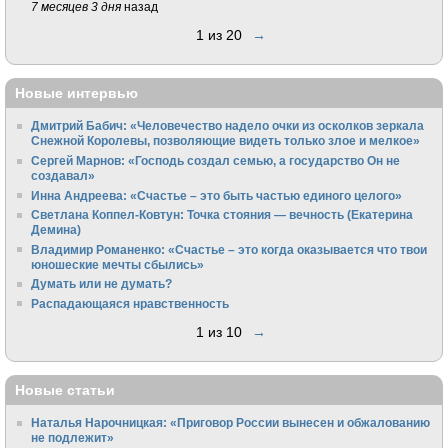
7 месяцев 3 дня
назад
1 из 20
→
Новые интервью
Дмитрий Бабич: «Человечество надело очки из осколков зеркала
Снежной Королевы, позволяющие видеть только злое и мелкое»
Сергей Марнов: «Господь создал семью, а государство Он не
создавал»
Инна Андреева: «Счастье – это быть частью единого целого»
Светлана Коппел-Ковтун: Точка стояния — вечность (Екатерина
Демина)
Владимир Романенко: «Счастье – это когда оказывается что твои
юношеские мечты сбылись»
Думать или не думать?
Распадающаяся нравственность
1 из 10
→
Новые статьи
Наталья Нарочницкая: «Приговор России вынесен и обжалованию
не подлежит»