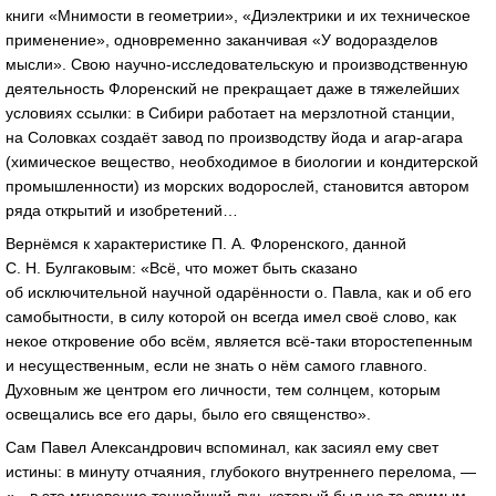
книги «Мнимости в геометрии», «Диэлектрики и их техническое
применение», одновременно заканчивая «У водоразделов
мысли». Свою
научно-исследовательскую
и производственную
деятельность Флоренский не прекращает даже в тяжелейших
условиях ссылки: в Сибири работает на мерзлотной станции,
на Соловках создаёт завод по производству йода и
агар-агара
(химическое вещество, необходимое в биологии и кондитерской
промышленности) из морских водорослей, становится автором
ряда открытий и изобретений…
Вернёмся к характеристике
П. А. Флоренского
, данной
С. Н. Булгаковым
: «Всё, что может быть сказано
об исключительной научной одарённости о. Павла, как и об его
самобытности, в силу которой он всегда имел своё слово, как
некое откровение обо всём, является
всё-таки
второстепенным
и несущественным, если не знать о нём самого главного.
Духовным же центром его личности, тем солнцем, которым
освещались все его дары, было его священство».
Сам Павел Александрович вспоминал, как засиял ему свет
истины: в минуту отчаяния, глубокого внутреннего перелома, —
«…в это мгновение тончайший луч, который был не то зримым