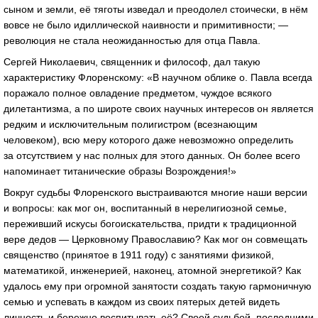
сыном и земли, её тяготы изведал и преодолел стоически, в нём
вовсе не было идиллической наивности и примитивности; —
революция не стала неожиданностью для отца Павла.
Сергей Николаевич, священник и философ, дал такую
характеристику Флоренскому: «В научном облике о. Павла всегда
поражало полное овладение предметом, чуждое всякого
дилетантизма, а по широте своих научных интересов он является
редким и исключительным полигистром (всезнающим
человеком), всю меру которого даже невозможно определить
за отсутствием у нас полных для этого данных. Он более всего
напоминает титанические образы Возрождения!»
Вокруг судьбы Флоренского выстраиваются многие наши версии
и вопросы: как мог он, воспитанный в нерелигиозной семье,
переживший искусы богоискательства, придти к традиционной
вере дедов — Церковному Православию? Как мог он совмещать
священство (принятое в 1911 году) с занятиями физикой,
математикой, инженерией, наконец, атомной энергетикой? Как
удалось ему при огромной занятости создать такую гармоничную
семью и успевать в каждом из своих пятерых детей видеть
личность и бережно воспитывать её? Своей судьбой, последними