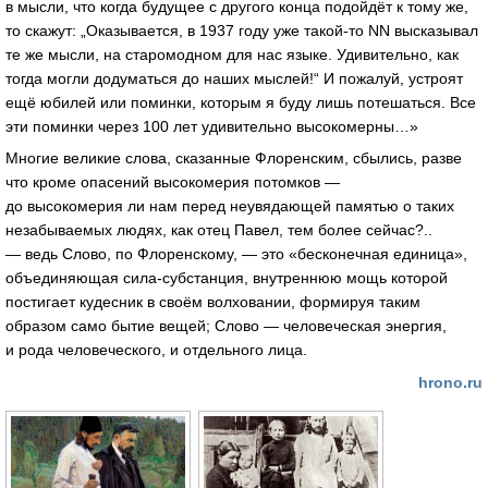
в мысли, что когда будущее с другого конца подойдёт к тому же,
то скажут: „Оказывается, в 1937 году уже
такой-то
NN высказывал
те же мысли, на старомодном для нас языке. Удивительно, как
тогда могли додуматься до наших мыслей!“ И пожалуй, устроят
ещё юбилей или поминки, которым я буду лишь потешаться. Все
эти поминки через 100 лет удивительно высокомерны…»
Многие великие слова, сказанные Флоренским, сбылись, разве
что кроме опасений высокомерия потомков —
до высокомерия ли нам перед неувядающей памятью о таких
незабываемых людях, как отец Павел, тем более сейчас?..
— ведь Слово, по Флоренскому, — это «бесконечная единица»,
объединяющая
сила-субстанция
, внутреннюю мощь которой
постигает кудесник в своём волховании, формируя таким
образом само бытие вещей; Слово — человеческая энергия,
и рода человеческого, и отдельного лица.
hrono.ru