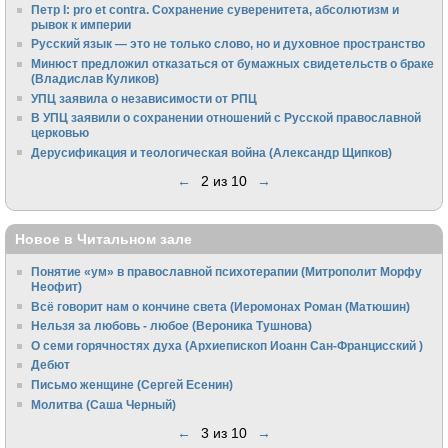
Петр I: pro et contra. Сохранение суверенитета, абсолютизм и
рывок к империи
Русский язык — это не только слово, но и духовное пространство
Минюст предложил отказаться от бумажных свидетельств о браке
(Владислав Куликов)
УПЦ заявила о независимости от РПЦ
В УПЦ заявили о сохранении отношений с Русской православной
церковью
Дерусификация и теологическая война (Александр Щипков)
←
2 из 10
→
Новое в Читальном зале
Понятие «ум» в православной психотерапии (Митрополит Морфу
Неофит)
Всё говорит нам о кончине света (Иеромонах Роман (Матюшин)
Нельзя за любовь - любое (Вероника Тушнова)
О семи горячностях духа (Архиепископ Иоанн Сан-Францисский )
Дебют
Письмо женщине (Сергей Есенин)
Молитва (Саша Черный)
←
3 из 10
→