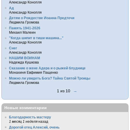
Александр Конопля
Ад
Александр Конопля
Детям о Рождестве Иоанна Предтечи
Людмила Громова
Память 1941-2026
Михаил Малеин
"Когда шипит в тиши машина..."
Александр Конопля
Снег
Александр Конопля
НАШИМ ВОИНАМ
Надежда Кушкова
Сказание о жене Адера и о рыжей блуднице
Монахиня Евфимия Пащенко
Можно ли увидеть Бога? Тайна Святой Троицы
Людмила Громова
1 из 10
→
Новые комментарии
Благодарность мастеру
1 месяц 1 неделя
назад
Дорогой отец Алексий, очень