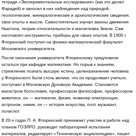
тетради «Экспериментальные исследования» (как это делал
Фарадей) и заносил в них наблюдения над природой,
геологические, минералогические и археологические сведения,
свои опыты и мысли. Самостоятельно изучал законы движения
Ньютона, теории относительности и магнетизма Земли. Сам
изготовлял инструменты, приборы для своих опытов. В 1900 г.
Флоренский поступил на
физико-математический
факультет
Московского университета.
После окончания университета Флоренскому предложили
остаться при кафедре математики. Но порыв к знаниям,
стремление познать высшую истину, целеназначение человека
у Флоренского были столь велики, что он продолжает учиться,
поступает в Московскую Духовную Академию. Становится
магистром богословия, профессором философии, профессором
живописи, он — математик, физик,
инженер-электронщик
,
астроном, химик; он — историк искусства, поэт, музыкант,
полиглот.
В
20-х
годах
П. А. Флоренский
принимает участие в работе над
планом ГОЭЛРО, руководит лабораторией испытания
материалов, редактирует «Техническую энциклопедию», пишет