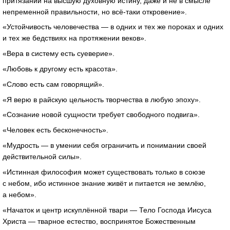
притязаний на высшую духовную истину, даже и не в смысле
непременной правильности, но
всё-таки
откровение».
«Устойчивость человечества — в одних и тех же пороках и одних
и тех же бедствиях на протяжении веков».
«Вера в систему есть суеверие».
«Любовь к другому есть красота».
«Слово есть сам говорящий».
«Я верю в райскую цельность творчества в любую эпоху».
«Сознание новой сущности требует свободного подвига».
«Человек есть бесконечность».
«Мудрость — в умении себя ограничить и понимании своей
действительной силы».
«Истинная философия может существовать только в союзе
с небом, ибо истинное знание живёт и питается не землёю,
а небом».
«Начаток и центр искуплённой твари — Тело Господа Иисуса
Христа — тварное естество, воспринятое Божественным