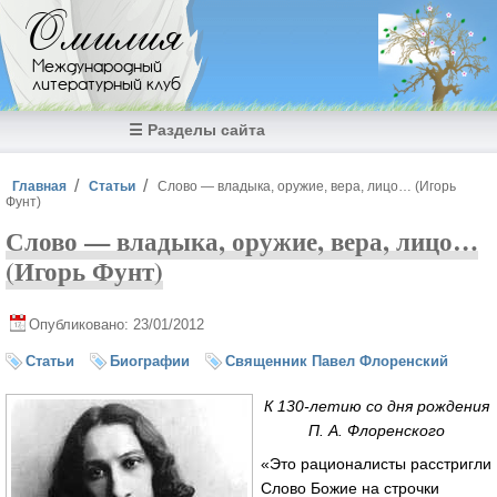
Перейти к основному содержанию
Омилия
Международный
литературный клуб
☰ Разделы сайта
Вы здесь
Главная
Статьи
Слово — владыка, оружие, вера, лицо… (Игорь
Фунт)
Слово — владыка, оружие, вера, лицо…
(Игорь Фунт)
Опубликовано: 23/01/2012
Статьи
Биографии
Священник Павел Флоренский
К
130-летию
со дня рождения
П. А. Флоренского
«Это рационалисты расстригли
Слово Божие на строчки