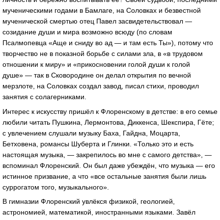
мученическими годами в Бамлаге, на Соловках и безвестной
мученической смертью отец Павел засвидетельствовал —
созидание души и мира возможно всюду (по словам
Псалмопевца «Аще и сниду во ад — и там есть Ты»), потому что
творчество не в показной борьбе с силами зла, в «в трудовом
отношении к миру» и «прикосновении голой души к голой
душе» — так в Сковородине он делал открытия по вечной
мерзлоте, на Соловках создал завод, писал стихи, проводил
занятия с солагерниками.
Интерес к искусству пришёл к Флоренскому в детстве: в его семье
любили читать Пушкина, Лермонтова, Диккенса, Шекспира, Гёте;
с увлечением слушали музыку Баха, Гайдна, Моцарта,
Бетховена, романсы Шуберта и Глинки. «Только это и есть
настоящая музыка, — закрепилось во мне с самого детства», —
вспоминал Флоренский. Он был даже убеждён, что музыка — его
истинное призвание, а что «все остальные занятия были лишь
суррогатом того, музыкального».
В гимназии Флоренский увлёкся физикой, геологией,
астрономией, математикой, иностранными языками. Завёл