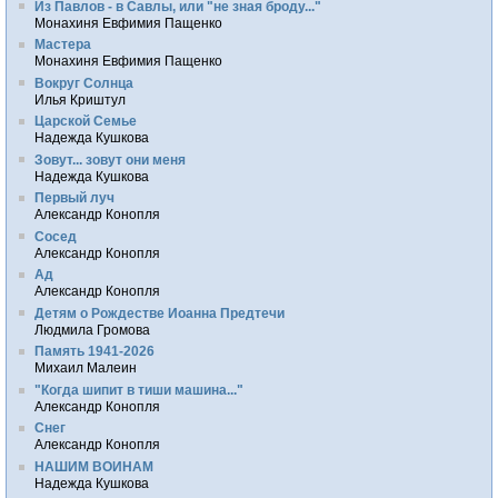
Из Павлов - в Савлы, или "не зная броду..."
Монахиня Евфимия Пащенко
Мастера
Монахиня Евфимия Пащенко
Вокруг Солнца
Илья Криштул
Царской Семье
Надежда Кушкова
Зовут... зовут они меня
Надежда Кушкова
Первый луч
Александр Конопля
Сосед
Александр Конопля
Ад
Александр Конопля
Детям о Рождестве Иоанна Предтечи
Людмила Громова
Память 1941-2026
Михаил Малеин
"Когда шипит в тиши машина..."
Александр Конопля
Снег
Александр Конопля
НАШИМ ВОИНАМ
Надежда Кушкова