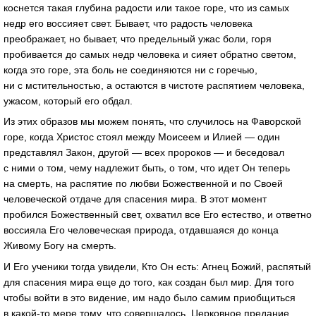
коснется такая глубина радости или такое горе, что из самых
недр его воссияет свет. Бывает, что радость человека
преображает, но бывает, что предельный ужас боли, горя
пробивается до самых недр человека и сияет обратно светом,
когда это горе, эта боль не соединяются ни с горечью,
ни с мстительностью, а остаются в чистоте распятием человека,
ужасом, который его обдал.
Из этих образов мы можем понять, что случилось на Фаворской
горе, когда Христос стоял между Моисеем и Илией — один
представлял Закон, другой — всех пророков — и беседовал
с ними о том, чему надлежит быть, о том, что идет Он теперь
на смерть, на распятие по любви Божественной и по Своей
человеческой отдаче для спасения мира. В этот момент
пробился Божественный свет, охватил все Его естество, и ответно
воссияла Его человеческая природа, отдавшаяся до конца
Живому Богу на смерть.
И Его ученики тогда увидели, Кто Он есть: Агнец Божий, распятый
для спасения мира еще до того, как создан был мир. Для того
чтобы войти в это видение, им надо было самим приобщиться
в какой-то мере тому, что совершалось. Церковное предание