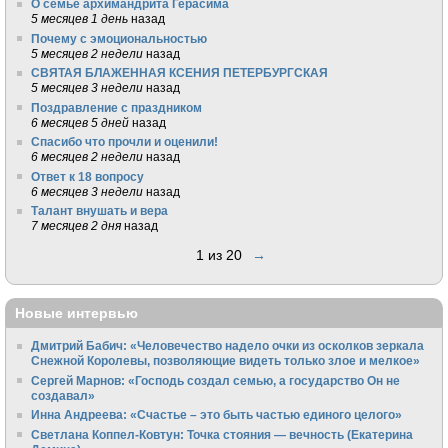
О семье архимандрита Герасима
5 месяцев 1 день
назад
Почему с эмоциональностью
5 месяцев 2 недели
назад
СВЯТАЯ БЛАЖЕННАЯ КСЕНИЯ ПЕТЕРБУРГСКАЯ
5 месяцев 3 недели
назад
Поздравление с праздником
6 месяцев 5 дней
назад
Спасибо что прочли и оценили!
6 месяцев 2 недели
назад
Ответ к 18 вопросу
6 месяцев 3 недели
назад
Талант внушать и вера
7 месяцев 2 дня
назад
1 из 20
→
Новые интервью
Дмитрий Бабич: «Человечество надело очки из осколков зеркала
Снежной Королевы, позволяющие видеть только злое и мелкое»
Сергей Марнов: «Господь создал семью, а государство Он не
создавал»
Инна Андреева: «Счастье – это быть частью единого целого»
Светлана Коппел-Ковтун: Точка стояния — вечность (Екатерина