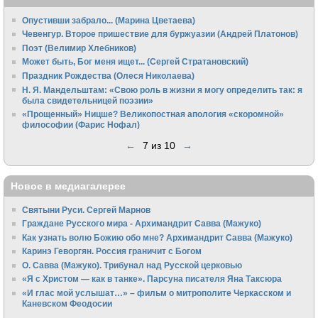
Опустивши забрало... (Марина Цветаева)
Чевенгур. Второе пришествие для буржуазии (Андрей Платонов)
Поэт (Велимир Хлебников)
Может быть, Бог меня ищет... (Сергей Стратановский)
Праздник Рождества (Олеся Николаева)
Н. Я. Мандельштам: «Свою pоль в жизни я могу опpеделить так: я
была свидетельницей поэзии»
«Прощенный» Ницше? Великопостная апология «скоромной»
философии (Фарис Нофал)
←
7 из 10
→
Новое в медиагалерее
Святыни Руси. Сергей Марнов
Граждане Русского мира - Архимандрит Савва (Мажуко)
Как узнать волю Божию обо мне? Архимандрит Савва (Мажуко)
Каринэ Геворгян. Россия граничит с Богом
О. Савва (Мажуко). Трибунал над Русской церковью
«Я с Христом — как в танке». Парсуна писателя Яна Таксюра
«И глас мой услышат…» – фильм о митрополите Черкасском и
Каневском Феодосии