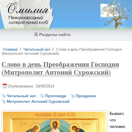
Перейти к основному содержанию
Омилия
Международный
литературный клуб
☰ Разделы сайта
Вы здесь
Главная
Читальный зал
Слово в день Преображения Господня
(Митрополит Антоний Сурожский)
Слово в день Преображения Господня
(Митрополит Антоний Сурожский)
Опубликовано: 19/08/2014
Читальный зал
Проповеди
Праздники
Митрополит Антоний Сурожский
Бывает,
что
человек,