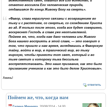
Божественный свет, охватил все Его естество, и
ответно воссияла Его человеческая природа,
отдавшаяся до конца Живому Богу на смерть».
«Фавор, слава неразлучно связаны с возвращением во
тьму и с распятием, со смертью, со схождением Христа
во ад. И только после этого, когда все будет совершено,
воскреснет Господь в славе уже неотъемлемой.
Поймем же, что, когда нам дано человека или Живого
Бога нашего восприять в этой славе, — это говорит о
том, что пришло и нам время, вглядевшись в Фаворскую
тайну, войти в мир, в трагический мир, во тьму
мирскую, чтобы принести тот свет, который и во
тьме светит и которому тьма бессильна
воспрепятствовать. Это наше призвание, как это было
призванием учеников и как это было делом Христовым».
Аминь!
ответить
Поймем же, что, когда нам
Галина Минеева
, 20/08/2014 - 14:00