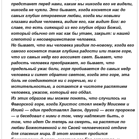
предстанет перед нами, каким мы никогда его не видели,
никогда не чуяли. Это бывает, когда коснется нас до
самых глубин откровение любви, когда мы новыми
глазами видим человека, видим его, как видит Бог: во
славе, то есть сияющий из его глубин образ Божий,
который обычно от нас как бы утаен, закрыт: и нашей
слепотой и несовершенством человека.
Но бывает, что мы человека увидим по-новому, когда его
самого коснется такая глубина радости или такое горе,
что из самых недр его воссияет свет. Бывает, что
радость человека преображает, но бывает, что
предельный ужас боли, горя пробивается до самых недр
человека и сияет обратно светом, когда это горе, эта
боль не соединяются ни с горечью, ни с
мстительностью, а остаются в чистоте распятием
человека, ужасом, который его обдал.
Из этих образов мы можем понять, что случилось на
Фаворской горе, когда Христос стоял между Моисеем и
Илией — один представлял Закон, другой — всех пророков
— и беседовал с ними о том, чему надлежит быть, о
том, что идет Он теперь на смерть, на распятие по
любви Божественной и по Своей человеческой отдаче
для спасения мира. В этот момент пробился