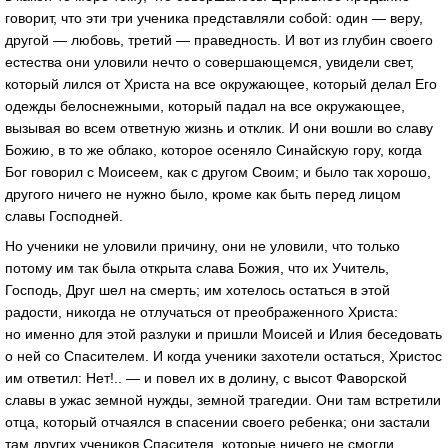
говорит, что эти три ученика представляли собой: один — веру,
другой — любовь, третий — праведность. И вот из глубин своего
естества они уловили нечто о совершающемся, увидели свет,
который лился от Христа на все окружающее, который делал Его
одежды белоснежными, который падал на все окружающее,
вызывая во всем ответную жизнь и отклик. И они вошли во славу
Божию, в то же облако, которое осеняло Синайскую гору, когда
Бог говорил с Моисеем, как с другом Своим; и было так хорошо,
другого ничего не нужно было, кроме как быть перед лицом
славы Господней.
Но ученики не уловили причину, они не уловили, что только
потому им так была открыта слава Божия, что их Учитель,
Господь, Друг шел на смерть; им хотелось остаться в этой
радости, никогда не отлучаться от преображенного Христа:
но именно для этой разлуки и пришли Моисей и Илия беседовать
о ней со Спасителем. И когда ученики захотели остаться, Христос
им ответил: Нет!.. — и повел их в долину, с высот Фаворской
славы в ужас земной нужды, земной трагедии. Они там встретили
отца, который отчаялся в спасении своего ребенка; они застали
там других учеников Спасителя, которые ничего не смогли