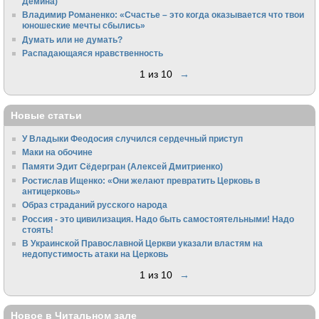
Демина)
Владимир Романенко: «Счастье – это когда оказывается что твои
юношеские мечты сбылись»
Думать или не думать?
Распадающаяся нравственность
1 из 10
→
Новые статьи
У Владыки Феодосия случился сердечный приступ
Маки на обочине
Памяти Эдит Сёдергран (Алексей Дмитриенко)
Ростислав Ищенко: «Они желают превратить Церковь в
антицерковь»
Образ страданий русского народа
Россия - это цивилизация. Надо быть самостоятельными! Надо
стоять!
В Украинской Православной Церкви указали властям на
недопустимость атаки на Церковь
1 из 10
→
Новое в Читальном зале