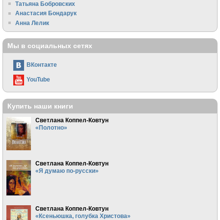
Татьяна Бобровских
Анастасия Бондарук
Анна Лелик
Мы в социальных сетях
ВКонтакте
YouTube
Купить наши книги
Светлана Коппел-Ковтун
«Полотно»
Светлана Коппел-Ковтун
«Я думаю по-русски»
Светлана Коппел-Ковтун
«Ксеньюшка, голубка Христова»