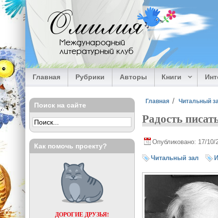
Перейти к основному содержанию
Омилия
Международный
литературный клуб
Главная
Рубрики
Авторы
Книги
Ин
Вы здесь
Главная
Читальный з
Поиск на сайте
Радость писать
Опубликовано: 17/10/
Как помочь проекту?
Читальный зал
И
ДОРОГИЕ ДРУЗЬЯ!