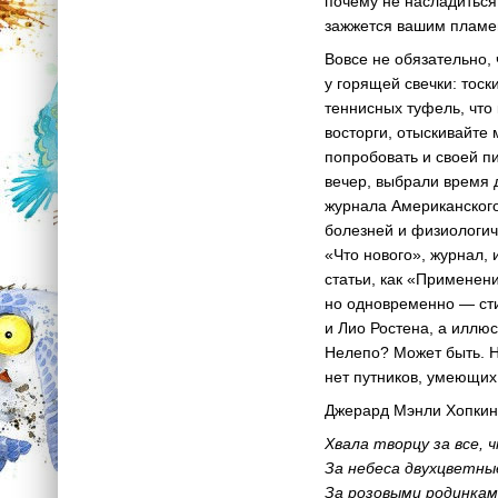
почему не насладиться 
зажжется вашим пламе
Вовсе не обязательно,
у горящей свечки: тос
теннисных туфель, что
восторги, отыскивайте 
попробовать и своей п
вечер, выбрали время
журнала Американског
болезней и физиологич
«Что нового», журнал,
статьи, как «Применен
но одновременно — ст
и Лио Ростена, а иллю
Нелепо? Может быть. Н
нет путников, умеющих
Джерард Мэнли Хопкинс
Хвала творцу за все, ч
За небеса двухцветны
За розовыми родинка