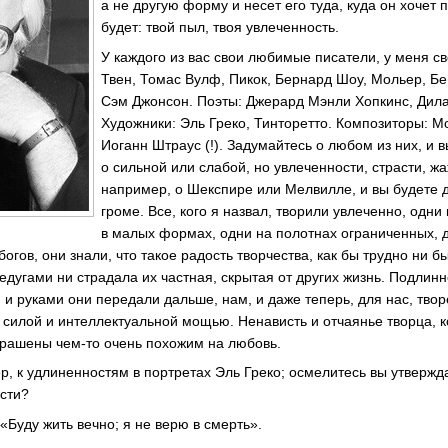
а не другую форму и несет его туда, куда он хочет 
будет: твой пыл, твоя увлеченность.
У каждого из вас свои любимые писатели, у меня св
Твен, Томас Вулф, Пикок, Бернард Шоу, Мольер, Бе
Сэм Джонсон. Поэты: Джерард Мэнли Хопкинс, Дила
Художники: Эль Греко, Тинторетто. Композиторы: Мо
Иоганн Штраус (!). Задумайтесь о любом из них, и 
о сильной или слабой, но увлеченности, страсти, ж
например, о Шекспире или Мелвилле, и вы будете д
громе. Все, кого я назвал, творили увлеченно, одни
в малых формах, одни на полотнах ограниченных, 
богов, они знали, что такое радость творчества, как бы трудно ни
едугами ни страдала их частная, скрытая от других жизнь. Подлин
 и руками они передали дальше, нам, и даже теперь, для нас, тво
силой и интеллектуальной мощью. Ненависть и отчаянье творца, к
окрашены
чем-то
очень похожим на любовь.
, к удлиненностям в портретах Эль Греко; осмелитесь вы утвержда
сти?
«Буду жить вечно; я не верю в смерть».