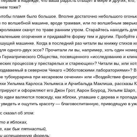
первым в надежде, что ваша радость отыщет в мире и других, кто, 
нем тоже?
 чтобы пламя было большое. Вполне достаточно небольшого огонька,
ки по волшебной машине, вроде трамвая, или по волшебным зверьк
 кроликами скачут по траве ранним утром. Старайтесь находить дл
маленькие огорчения и придавайте форму тем и другим. Пробуйте и
ишущей машинке. Когда в последний раз читали вы книжку стихов и
 для
одного-двух
эссе? Прочитали ли вы, например, хоть один номе
о Гериатрического Общества, посвященного «исследованию и клин
еских процессов у престарелых и стареющих»? Читали вы, или хот
 издаваемый в северном Чикаго «Эбботовскими лабораториями»? В
ие тубокурарина при кесаревом сечении» или «Воздействие фенур
ихи Уильяма Карлоса Уильямса и Арчибальда Маклиша, рассказы
стрируют и оформляют его Джон Грот, Аарон Боурод, Уильям Шарп,
о идеи валяются повсюду, как яблоки, упавшие с дерева и пропада
 увидеть и ощутить красоту — благовоспитанную, приводящую в уж
 сказал об этом:
то в яблоках,
е, как бык пятнастый,
ми испещренную форель;