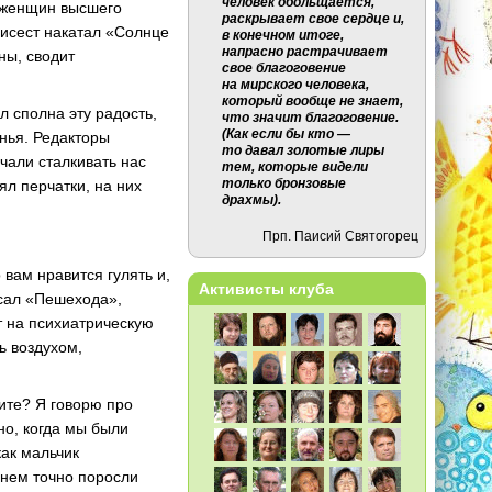
человек обольщается,
уженщин высшего
раскрывает свое сердце и,
рисест накатал «Солнце
в конечном итоге,
напрасно растрачивает
ны, сводит
свое благоговение
на мирского человека,
который вообще не знает,
л сполна эту радость,
что значит благоговение.
(Как если бы кто —
анья. Редакторы
то давал золотые лиры
ачали сталкивать нас
тем, которые видели
только бронзовые
нял перчатки, на них
драхмы).
Прп. Паисий Святогорец
о вам нравится гулять и,
Активисты клуба
исал «Пешехода»,
т на психиатрическую
ь воздухом,
бите? Я говорю про
но
, когда мы были
как мальчик
 нем точно поросли