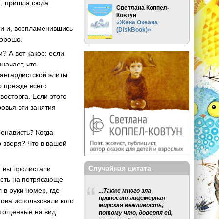
а, пришла сюда
Светлана Коппел-
Ковтун
«Жена Океана
еки и, воспламенившись
(DiskBook)»
хорошо.
? А вот какое: если
начает, что
ангардистской элиты
о прежде всего
восторга. Если этого
ровья эти занятия
ненависть? Когда
 зверя? Что в вашей
Случайная цитата
й вы пролистали
асть на потрясающе
 в руки номер, где
...Также много зла
приносит лицемерная
ова использовали кого
мирская вежливость,
истощенные на вид
потому что, доверяя ей,