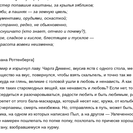
остер попавшие каштаны, за крылья зябликов;
зяби, в пашнях — за земную цвель;
рументами, орудьями, оснасткой;
 странно, редко, не обыкновенно,
еснушчато (кто знает, отчего и почему?),
ое, сладкое и кислое, блестящее и тусклое —
красота вовеки неизменна;
иана Роттенберга]
ир и изрыгнул лаву. Чарлз Диккенс, вкусив яств с одного стола, ме
ество на вкус, повернулся, чтобы взять скальпель, и точно так же
куда ни глянь, великие с головой ушли в любовь и ненависть. А как
ля таких старомодных вещей, как ненависть и любовь? Если нет, т
 сердиться и разочаровываться, радости любить и быть любимым, р
репет от этого
бала-маскарада
, который несет нас, кружа, от колы
счерпаемы, смерть неизбежна. Но, отправляясь в путь, может быть,
ика, на одном из которых написано Пыл, а на другом — Увлеченно
ще намерен пошлепать по попке попку, похлопать по прическе хоро
гану, взобравшемуся на хурму.