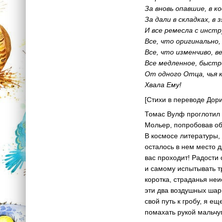
За вновь опавшие, в к
За дали в складках, в 
И все ремесла с инст
Все, что оригинально,
Все, что изменчиво, в
Все медленное, быстр
От одного Отца, чья 
Хвала Ему!
[Стихи в переводе Дор
Томас Вулф проглотил м
Мольер, попробовав общ
В космосе литературы, 
осталось в нем место д
вас проходит! Радости
и самому испытывать т
коротка, страданья неи
эти два воздушных шар
свой путь к гробу, я е
помахать рукой мальчу