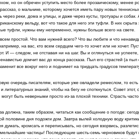
ом, но он обречен уступить место более прозаическому, менее 
 рассказ, о мальчике, которому хочется иметь пару новых теннисны
ь через реки, дома и улицы, и даже через кусты, тротуары и собак.
канскому вельду, вот что такое для него эти туфли. В них скрыта
сные туфли, нужны ему непременно, нужны больше всего на свете.
совсем простой. Что вам нужней всего? Что вы любите и что ненави
например, на вас, кто всем сердцем
чего-то
хочет или не хочет. Пус
рт. И — следом, не отставая ни на шаг. Вы и оглянуться не успеете,
навистью домчит вас до конца рассказа. Пыл его страстей (а пыл е
пламенит все вокруг него и поднимет на тридцать градусов темпер
ервую очередь писателям, которые уже овладели ремеслом, то есть
и литературных знаний, чтобы на бегу не споткнуться. Совет этот, 
и могут быть неверными просто
из-за
плохой техники. Страсть часто
а должна, таким образом, читаться как сообщение о погоде: сегод
рой половине дня подожги дом. Завтра вылей холодную воду крити
мя думать, кромсать и переписывать, но сегодня взорвись, разлетис
а мельчайшие частицы! Последующие
шесть-семь
черновиков будут 