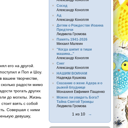
Сосед
Александр Конопля
Ад
Александр Конопля
Детям о Рождестве Иоанна
Предтечи
Людмила Громова
Память 1941-2026
Михаил Малеин
"Когда шипит в тиши
машина..."
Александр Конопля
Снег
нял его на другой.
Александр Конопля
 поступил и Поп и Шоу.
НАШИМ ВОИНАМ
Надежда Кушкова
 в вашем творчестве,
Сказание о жене Адера и о
о сколько радости мимо
рыжей блуднице
адости трогать других
Монахиня Евфимия Пащенко
бели до могилы. Жизнь
Можно ли увидеть Бога?
Тайна Святой Троицы
 стоит взять с собой
Людмила Громова
сть. Совершая с ними
1 из 10
→
шенькую девушку,