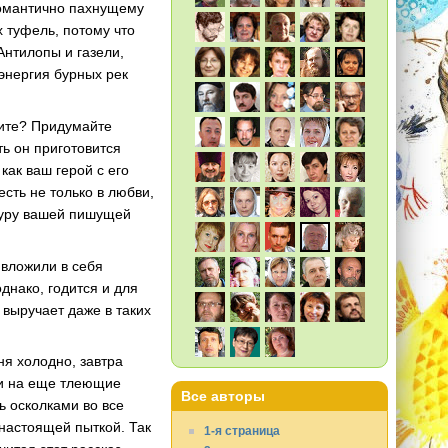
романтично пахнущему
х туфель, потому что
 Антилопы и газели,
 энергия бурных рек
дите? Придумайте
ть он приготовится
 как ваш герой с его
сть не только в любви,
атуру вашей пишущей
 вложили в себя
однако, годится и для
 выручает даже в таких
ня холодно, завтра
ки на еще тлеющие
Все авторы
ь осколками во все
настоящей пыткой. Так
1-я страница