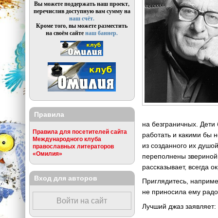
Вы можете поддержать наш проект,
перечислив доступную вам сумму на
наш счёт.
Кроме того, вы можете разместить
на своём сайте
наш баннер.
Правила
на безграничных. Дети 
Правила для посетителей сайта
работать и какими бы н
Международного клуба
из созданного их душой
православных литераторов
«Омилия»
переполнены звериной 
рассказывает, всегда 
Вход для авторов
Приглядитесь, например
не приносила ему радо
Войти на сайт
Лучший джаз заявляет: 