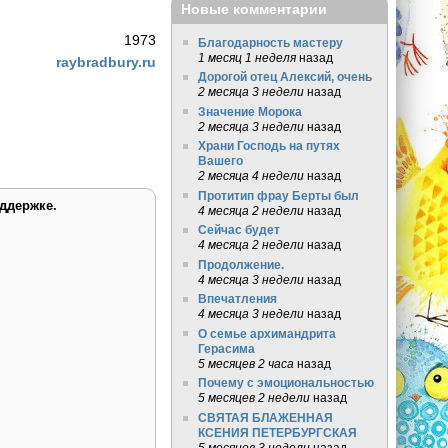
Новые комментарии
1973
Благодарность мастеру
1 месяц 1 неделя
назад
raybradbury.ru
Дорогой отец Алексий, очень
2 месяца 3 недели
назад
Значение Морока
2 месяца 3 недели
назад
Храни Господь на путях
Вашего
2 месяца 4 недели
назад
Протитип фрау Берты был
ддержке.
4 месяца 2 недели
назад
Сейчас будет
4 месяца 2 недели
назад
Продолжение.
4 месяца 3 недели
назад
Впечатления
4 месяца 3 недели
назад
О семье архимандрита
Герасима
5 месяцев 2 часа
назад
Почему с эмоциональностью
5 месяцев 2 недели
назад
СВЯТАЯ БЛАЖЕННАЯ
КСЕНИЯ ПЕТЕРБУРГСКАЯ
5 месяцев 3 недели
назад