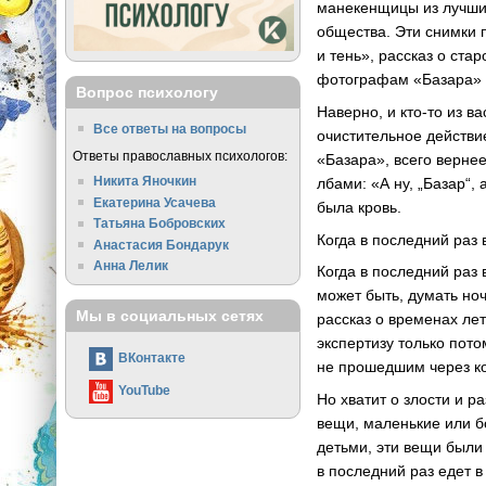
манекенщицы из лучши
общества. Эти снимки 
и тень», рассказ о ста
фотографам «Базара» н
Вопрос психологу
Наверно, и
кто-то
из ва
Все ответы на вопросы
очистительное действи
Ответы православных психологов:
«Базара», всего вернее
Никита Яночкин
лбами: «А ну, „Базар“,
Екатерина Усачева
была кровь.
Татьяна Бобровских
Когда в последний раз 
Анастасия Бондарук
Анна Лелик
Когда в последний раз
может быть, думать но
Мы в социальных сетях
рассказ о временах лет
экспертизу только пото
ВКонтакте
не прошедшим через к
YouTube
Но хватит о злости и 
вещи, маленькие или б
детьми, эти вещи были
в последний раз едет 