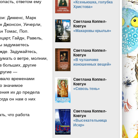
попасть, ответом ему
«Ксеньюшка, голубка
Христова»
ои: Диккенс, Марк
Светлана Коппел-
н Джонсон, Уичерли,
Ковтун
н Томас, Поп.
«Макаровы крылья»
царт, Гайдн, Равель,
вы задумаетесь
Светлана Коппел-
ажде. Задумайтесь,
Ковтун
умать о ветре, молнии,
«В чуланчике
изношенных вещей»
 в больших, другие
другие —
 бывало временами
Светлана Коппел-
Ковтун
но значимое
«Сквозь тень»
рения их до предела
огда он нам о них
Светлана Коппел-
ть, что работа
Ковтун
«Высекательница
Искр»