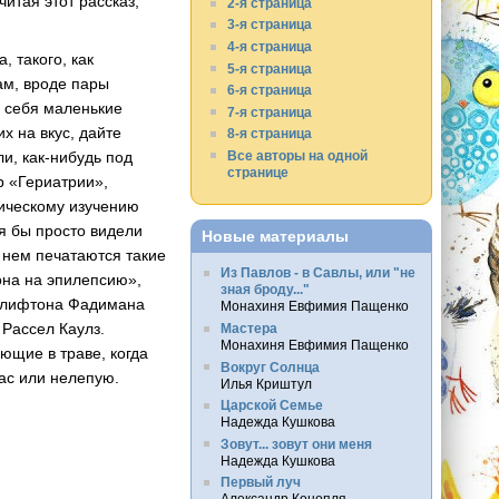
читая этот рассказ,
2-я страница
3-я страница
4-я страница
 такого, как
5-я страница
ам, вроде пары
6-я страница
я себя маленькие
7-я страница
х на вкус, дайте
8-я страница
Все авторы на одной
ли,
как-нибудь
под
странице
р «Гериатрии»,
ическому изучению
я бы просто видели
Новые материалы
 нем печатаются такие
Из Павлов - в Савлы, или "не
она на эпилепсию»,
зная броду..."
 Клифтона Фадимана
Монахиня Евфимия Пащенко
 Рассел Каулз.
Мастера
Монахиня Евфимия Пащенко
ющие в траве, когда
Вокруг Солнца
ас или нелепую.
Илья Криштул
Царской Семье
Надежда Кушкова
Зовут... зовут они меня
Надежда Кушкова
Первый луч
Александр Конопля