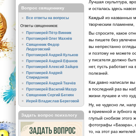
Лучшая скульптура, вр
Вопрос священнику
и осталась здесь навсе
Каждый из названных м
Все ответы на вопросы
творческим пламенем, п
Ответы священников:
Протоиерей Пётр Винник
Вы спросите, какое отн
Протоиерей Олег Махнёв
вы пишете без увлеченн
Священник Федор
вы непрестанно огляды
Людоговский
и поэтому не можете о
Протоиерей Андрей Кульков
у писателя должно быт
Протоиерей Андрей Ефанов
нет, пусть работает на
Протоиерей Алексий Зайцев
Протоиерей Андрей
полезней.
Спиридонов
Как давно написали вы
Протоиерей Андрей Ткачёв
в последний раз вы на
Протоиерей Василий Мазур
Священник Сергий Бегиян
жизни лучшее и что худ
Иерей Владислав Береговой
Ну, не чудесно ли, на
в приемной и зубного 
Задать вопрос психологу
глупый снобизм этого ж
фотографы «Базара», с
то, на этот раз жителе