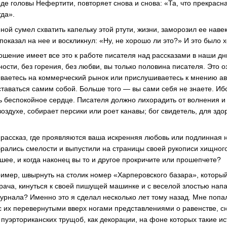
оде головы Нефертити, повторяет снова и снова: «Та, что прекрасн
гда».
ной сумел схватить капельку этой ртути, жизни, заморозил ее нав
оказал на нее и воскликнул: «Ну, не хорошо ли это?» И это было 
ошение имеет все это к работе писателя над рассказами в наши дни
ости, без горения, без любви, вы только половина писателя. Это оз
ваетесь на коммерческий рынок или прислушиваетесь к мнению ав
ставаться самим собой. Больше того — вы сами себя не знаете. Иб
ь беспокойное сердце. Писателя должно лихорадить от волнения и 
 воздухе, собирает персики или роет канавы; бог свидетель, для здо
 рассказ, где проявляются ваша искренняя любовь или подлинная 
брались смелости и выпустили на страницы своей рукописи хищного
шее, и когда наконец вы то и другое прокричите или прошепчете?
пример, швырнуть на столик номер «Харперовского базара», которы
врача, кинуться к своей пишущей машинке и с веселой злостью нап
урнала? Именно это я сделал несколько лет тому назад. Мне попал
 их перевернутыми вверх ногами представлениями о равенстве, сн
й пуэрториканских трущоб, как декорации, на фоне которых такие 