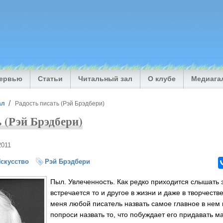
тервью
Статьи
Читальный зал
О клубе
Медиага
ал
Радость писать (Рэй Брэдбери)
 (Рэй Брэдбери)
2011
скусство
Рэй Брэдбери
Пыл. Увлеченность. Как редко приходится слышать э
встречается то и другое в жизни и даже в творчеств
меня любой писатель назвать самое главное в нем к
попроси назвать то, что побуждает его придавать ма