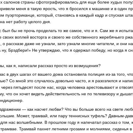
х салонов страны сфотографировались для еще более худых пол
привели меня в такую ярость, что я бросился к машинке и в один п
ром пуэрториканце, который, становясь в каждый кадр и спуская шта
а нет работу целого дня.
с был бы не прочь проделать то же самое, что и я. Сам же я испыта
е своих воплей восторга и своего же собственного жеребячьего рж
, о рассказе даже не узнали, зато узнали многие читатели, и они н
 а ну, Брэдбери!» Не утверждаю, что я одержал победу, но когда я с
вы, как я, написали рассказ просто из возмущения?
 вас в двух шагах от вашего дома остановила полиция
из-за
того, чт
чью? Со мной это случалось довольно часто, и я разозлился и нап
 через пятьдесят после нас, когда человека арестовывают и отвозя
му, что он хочет видеть действительность не по телевизору и дышат
ондиционер.
раздражении — как насчет любви? Что вы больше всего на свете лю
ольшие. Может, трамвай, или пару теннисных туфель?
Давным-дав
 для нас волшебными. В прошлом году я напечатал рассказ о том, 
в трамвае. Трамвай пахнет летними грозами и молниями, сиденья в