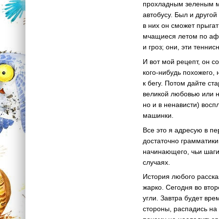
прохладным зеленым мх
автобусу. Был и другой
в них он сможет прыгат
мчащиеся летом по афри
и гроз; они, эти тенни
И вот мой рецепт, он 
кого-нибудь
похожего, 
к бегу. Потом дайте ста
великой любовью или не
но и в ненависти) вос
машинки.
Все это я адресую в п
достаточно грамматики 
начинающего, чьи шаг
случаях.
История любого рассказ
жарко. Сегодня во вто
угли. Завтра будет вре
стороны, распадись н