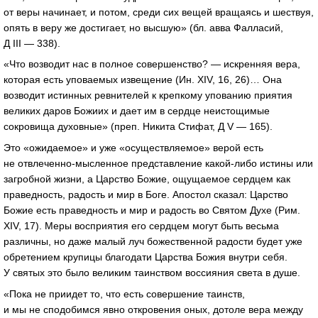
от веры начинает, и потом, среди сих вещей вращаясь и шествуя,
опять в веру же достигает, но высшую» (бл. авва Фалласий,
Д III — 338).
«Что возводит нас в полное совершенство? — искренняя вера,
которая есть уповаемых извещение (Ин. XIV, 16, 26)… Она
возводит истинных ревнителей к крепкому упованию приятия
великих даров Божиих и дает им в сердце неистощимые
сокровища духовные» (преп. Никита Стифат, Д V — 165).
Это «ожидаемое» и уже «осуществляемое» верой есть
не
отвлеченно-мысленное
представление
какой-либо
истины или
загробной жизни, а Царство Божие, ощущаемое сердцем как
праведность, радость и мир в Боге. Апостол сказал: Царство
Божие есть праведность и мир и радость во Святом Духе (Рим.
XIV, 17). Меры восприятия его сердцем могут быть весьма
различны, но даже малый луч божественной радости будет уже
обретением крупицы благодати Царства Божия внутри себя.
У святых это было великим таинством воссияния света в душе.
«Пока не приидет то, что есть совершение таинств,
и мы не сподобимся явно откровения оных, дотоле вера между