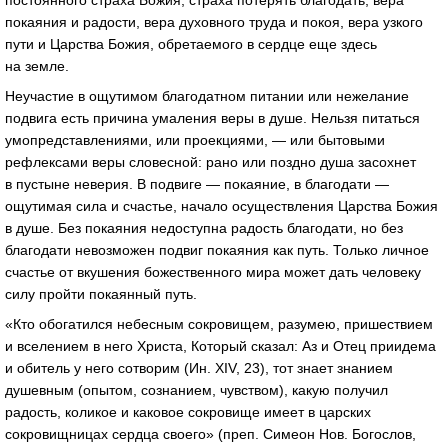
постоянного страха Божия, страха потерять благодать, вера
покаяния и радости, вера духовного труда и покоя, вера узкого
пути и Царства Божия, обретаемого в сердце еще здесь
на земле.
Неучастие в ощутимом благодатном питании или нежелание
подвига есть причина умаления веры в душе. Нельзя питаться
умопредставлениями, или проекциями, — или бытовыми
рефлексами веры словесной: рано или поздно душа засохнет
в пустыне неверия. В подвиге — покаяние, в благодати —
ощутимая сила и счастье, начало осуществления Царства Божия
в душе. Без покаяния недоступна радость благодати, но без
благодати невозможен подвиг покаяния как путь. Только личное
счастье от вкушения божественного мира может дать человеку
силу пройти покаянный путь.
«Кто обогатился небесным сокровищем, разумею, пришествием
и вселением в него Христа, Который сказал: Аз и Отец приидема
и обитель у него сотворим (Ин. XIV, 23), тот знает знанием
душевным (опытом, сознанием, чувством), какую получил
радость, коликое и каковое сокровище имеет в царских
сокровищницах сердца своего» (преп. Симеон Нов. Богослов,