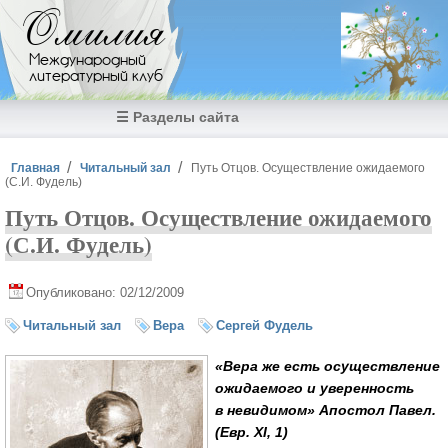
Перейти к основному содержанию
Омилия
Международный
литературный клуб
☰ Разделы сайта
Вы здесь
Главная
Читальный зал
Путь Отцов. Осуществление ожидаемого
(С.И. Фудель)
Путь Отцов. Осуществление ожидаемого
(С.И. Фудель)
Опубликовано: 02/12/2009
Читальный зал
Вера
Сергей Фудель
«Вера же есть осуществление
ожидаемого и уверенность
в невидимом» Апостол Павел.
(Евр. XI, 1)