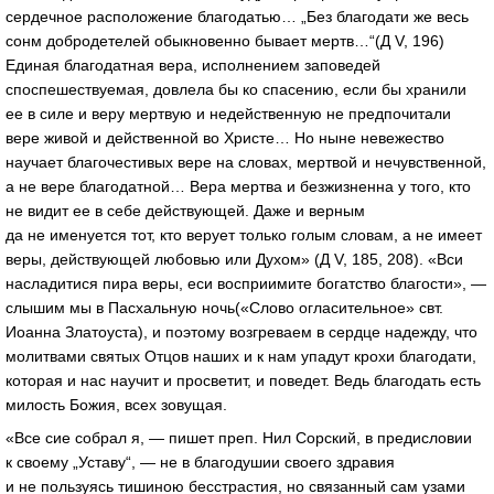
сердечное расположение благодатью… „Без благодати же весь
сонм добродетелей обыкновенно бывает мертв…“(Д V, 196)
Единая благодатная вера, исполнением заповедей
споспешествуемая, довлела бы ко спасению, если бы хранили
ее в силе и веру мертвую и недейственную не предпочитали
вере живой и действенной во Христе… Но ныне невежество
научает благочестивых вере на словах, мертвой и нечувственной,
а не вере благодатной… Вера мертва и безжизненна у того, кто
не видит ее в себе действующей. Даже и верным
да не именуется тот, кто верует только голым словам, а не имеет
веры, действующей любовью или Духом» (Д V, 185, 208). «Вси
насладитися пира веры, еси восприимите богатство благости», —
слышим мы в Пасхальную ночь(«Слово огласительное» свт.
Иоанна Златоуста), и поэтому возгреваем в сердце надежду, что
молитвами святых Отцов наших и к нам упадут крохи благодати,
которая и нас научит и просветит, и поведет. Ведь благодать есть
милость Божия, всех зовущая.
«Все сие собрал я, — пишет преп. Нил Сорский, в предисловии
к своему „Уставу“, — не в благодушии своего здравия
и не пользуясь тишиною бесстрастия, но связанный сам узами