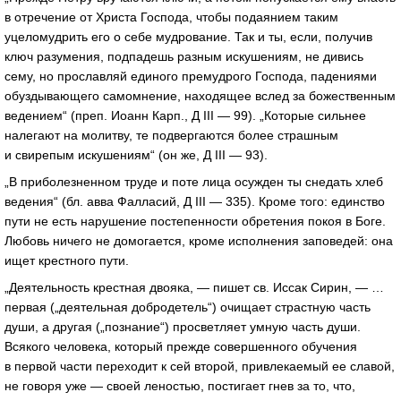
в отречение от Христа Господа, чтобы подаянием таким
уцеломудрить его о себе мудрование. Так и ты, если, получив
ключ разумения, подпадешь разным искушениям, не дивись
сему, но прославляй единого премудрого Господа, падениями
обуздывающего самомнение, находящее вслед за божественным
ведением“ (преп. Иоанн Карп., Д III — 99). „Которые сильнее
налегают на молитву, те подвергаются более страшным
и свирепым искушениям“ (он же, Д III — 93).
„В приболезненном труде и поте лица осужден ты снедать хлеб
ведения“ (бл. авва Фалласий, Д III — 335). Кроме того: единство
пути не есть нарушение постепенности обретения покоя в Боге.
Любовь ничего не домогается, кроме исполнения заповедей: она
ищет крестного пути.
„Деятельность крестная двояка, — пишет св. Иссак Сирин, — …
первая („деятельная добродетель“) очищает страстную часть
души, а другая („познание“) просветляет умную часть души.
Всякого человека, который прежде совершенного обучения
в первой части переходит к сей второй, привлекаемый ее славой,
не говоря уже — своей леностью, постигает гнев за то, что,