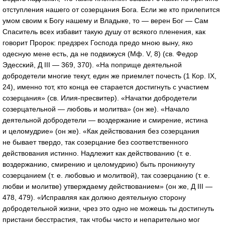
отступления нашего от созерцания Бога. Если же кто прилепится
умом своим к Богу нашему и Владыке, то — верен Бог — Сам
Спаситель всех избавит такую душу от всякого пленения, как
говорит Пророк: предзрех Господа предо мною выну, яко
одесную мене есть, да не подвижуся (Мф. V, 8) (св. Федор
Эдесский, Д III — 369, 370). «На поприще деятельной
добродетели многие текут, един же приемлет почесть (1 Кор. IX,
24), именно тот, кто конца ее старается достигнуть с участием
созерцания» (св.
Илия-пресвитер
). «Начатки добродетели
созерцательной — любовь и молитва» (он же). «Начало
деятельной добродетели — воздержание и смирение, истина
и целомудрие» (он же). «Как действования без созерцания
не бывает твердо, так созерцание без соответственного
действования истинно. Надлежит как действованию (
т. е.
воздержанию, смирению и целомудрию) быть проникнуту
созерцанием (
т. е.
любовью и молитвой), так созерцанию (
т. е.
любви и молитве) утверждаему действованием» (он же, Д III —
478, 479). «Исправляя как должно деятельную сторону
добродетельной жизни, чрез это одно не можешь ты достигнуть
пристани бесстрастия, так чтобы чисто и непарительно мог