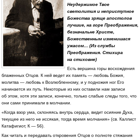
Неудержимое Твое
светолития и неприступное
Божества зряще апостолов
лучшие, на горе Преображения,
безначальне Христе,
Божественным изменишася
ужасом… (Из службы
Преображения. Стихира
на стиховне)
Есть вершина горы восхождения
блаженных Отцов. К ней ведет их память — любовь Божия,
молитва — любовь к Возлюбленному, и у подножия ног Его
начинается их путь. Некоторые из них оставили нам записи
об этом, хотя эти записи, конечно, только слабые следы того, что
они сами принимали в молчании.
«Когда взор ума, склоняясь внутрь сердца, видит осияние Духа,
текущее из него не иссякая, тогда время молчания» (св. Каллист
Катафигиот, К — 56).
Как читать и передавать откровения Отцов о полноте стяжания