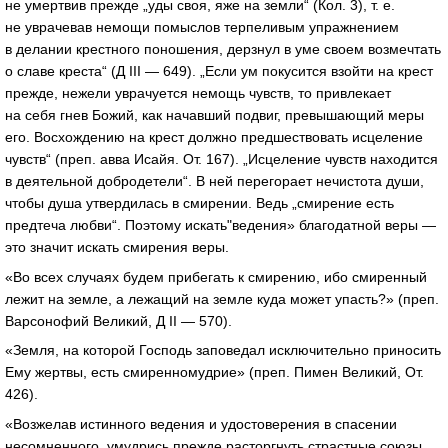
не умертвив прежде „уды своя, яже на земли“ (Кол. 3),
т. е.
не уврачевав немощи помыслов терпеливым упражнением
в делании крестного поношения, дерзнул в уме своем возмечтать
о славе креста“ (Д III — 649). „Если ум покусится взойти на крест
прежде, нежели уврачуется немощь чувств, то привлекает
на себя гнев Божий, как начавший подвиг, превышающий меры
его. Восхождению на крест должно предшествовать исцеление
чувств“ (преп. авва Исайя. От. 167). „Исцеление чувств находится
в деятельной добродетели“. В ней перегорает нечистота души,
чтобы душа утвердилась в смирении. Ведь „смирение есть
предтеча любви“. Поэтому искать"ведения» благодатной веры —
это значит искать смирения веры.
«Во всех случаях будем прибегать к смирению, ибо смиренный
лежит на земле, а лежащий на земле куда может упасть?» (преп.
Варсонофий Великий, Д II — 570).
«Земля, на которой Господь заповедал исключительно приносить
Ему жертвы, есть смиренномудрие» (преп. Пимен Великий, От.
426).
«Возжелав истинного ведения и удостоверения в спасении
несомненного, умудрись прежде расторгнуть страстные союзы