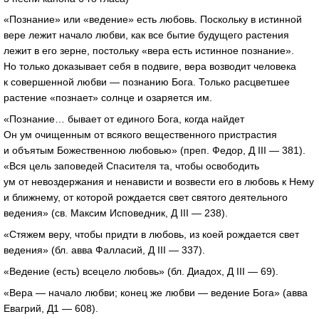
«Познание» или «ведение» есть любовь. Поскольку в истинной
вере лежит начало любви, как все бытие будущего растения
лежит в его зерне, постольку «вера есть истинное познание».
Но только доказывает себя в подвиге, вера возводит человека
к совершенной любви — познанию Бога. Только расцветшее
растение «познает» солнце и озаряется им.
«Познание… бывает от единого Бога, когда найдет
Он ум очищенным от всякого вещественного пристрастия
и объятым Божественною любовью» (преп. Федор, Д III — 381).
«Вся цель заповедей Спасителя та, чтобы освободить
ум от невоздержания и ненависти и возвести его в любовь к Нему
и ближнему, от которой рождается свет святого деятельного
ведения» (св. Максим Исповедник, Д III — 238).
«Стяжем веру, чтобы придти в любовь, из коей рождается свет
ведения» (бл. авва Фалласий, Д III — 337).
«Ведение (есть) всецело любовь» (бл. Диадох, Д III — 69).
«Вера — начало любви; конец же любви — ведение Бога» (авва
Евагрий, Д1 — 608).