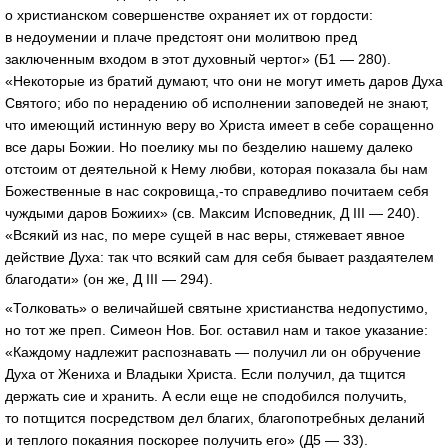
о христианском совершенстве охраняет их от гордости:
в недоумении и плаче предстоят они молитвою пред
заключенным входом в этот духовный чертог» (Б1 — 280).
«Некоторые из братий думают, что они не могут иметь даров Духа
Святого; ибо по нерадению об исполнении заповедей не знают,
что имеющий истинную веру во Христа имеет в себе соращенно
все дары Божии. Но поелику мы по безделию нашему далеко
отстоим от деятельной к Нему любви, которая показала бы нам
Божественные в нас сокровища,-то справедливо почитаем себя
чуждыми даров Божиих» (св. Максим Исповедник, Д III — 240).
«Всякий из нас, по мере сущей в нас веры, стяжевает явное
действие Духа: так что всякий сам для себя бывает раздаятелем
благодати» (он же, Д III — 294).
«Толковать» о величайшей святыне христианства недопустимо,
но тот же преп. Симеон Нов. Бог. оставил нам и такое указание:
«Каждому надлежит распознавать — получил ли он обручение
Духа от Жениха и Владыки Христа. Если получил, да тщится
держать сие и хранить. А если еще не сподобился получить,
то потщится посредством дел благих, благопотребных деланий
и теплого покаяния поскорее получить его» (Д5 — 33).