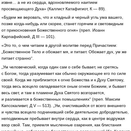
извне… а не из сердца, вдохновляемого наитием
просвещающего Духа» (Каллист Катафигиот, К — 89).
«Будем же веровать, что и хладный и черный угль ума вашего,
позже
когда-нибудь
или скорее, станет горячим и световидным
от прикосновения Божественного огня» (преп. Иоанн
Карпафийский, Д III — 101).
«Это то, о чем читаем в другой молитве перед Причастием:
„Божественное Тело и обожает мя, и питает. Обожает дух, ум же
питает странно“.
„Ум человеческий, когда один сам о себе бывает, не сретясь
с Богом, тогда уразумевает как обычно окружающее его по силе
своей. Когда же приблизится к огню Божества и к Духу Святому,
тогда весь всецело овладевается оным огнем Божиим, и бывает
весь свет, и там в пламени Духа Святого возгорается,
и разливается в божественных помышлениях“ (преп. Максим
Капсокаливит, Д V — 513). „Ум, очистившийся от всего внешнего
и чувства всецело подчинивший себе деятельною добродетелью,
неподвижным пребывает внутри сердца, как в центре водружая
взор свой. Там, приемля мысленные озарения, как блистания