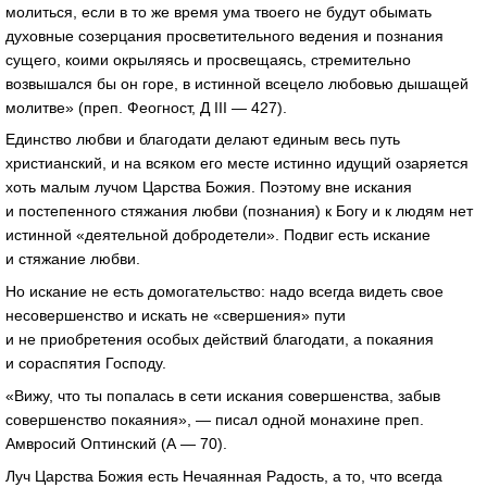
молиться, если в то же время ума твоего не будут обымать
духовные созерцания просветительного ведения и познания
сущего, коими окрыляясь и просвещаясь, стремительно
возвышался бы он горе, в истинной всецело любовью дышащей
молитве» (преп. Феогност, Д III — 427).
Единство любви и благодати делают единым весь путь
христианский, и на всяком его месте истинно идущий озаряется
хоть малым лучом Царства Божия. Поэтому вне искания
и постепенного стяжания любви (познания) к Богу и к людям нет
истинной «деятельной добродетели». Подвиг есть искание
и стяжание любви.
Но искание не есть домогательство: надо всегда видеть свое
несовершенство и искать не «свершения» пути
и не приобретения особых действий благодати, а покаяния
и сораспятия Господу.
«Вижу, что ты попалась в сети искания совершенства, забыв
совершенство покаяния», — писал одной монахине преп.
Амвросий Оптинский (А — 70).
Луч Царства Божия есть Нечаянная Радость, а то, что всегда