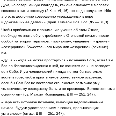
Духа, но совершенную благодать, как она означается в словах:
вселюся в них и похожду (2 Кор. VI, 16), не тогда получаем. Ибо
это есть достояние совершенно утвержденных в вере
и доказавших ее делами» (преп. Симеон Нов. Бог., Д5 — 31,9).
Чтобы приблизиться к пониманию учения об этом Отцов,
необходимо знать об употреблении в Отеческой письменности
особой категории терминов: «познание», «ведение», «зрение»,
«созерцание» Божественного мира или «озарение» (осияние)
им.
«Душа никогда не может простертися к познанию Бога, если Сам
Бог, по благоснисхождению к ней, не коснется ее и не возведет
ее к Себе. И ум человеческий никогда не мог бы настолько
востечь горе, чтобы приять некое Божественное озарение,
если бы Сам Бог не восторгал его, сколько возможно уму
человеческому восторжену быть, и не просвещал Божественными
осияниями» (св. Максим Исповедник, Д III — 251, 247).
«Вера есть истинное познание, имеющее недоказываемые
начала, будучи удостоверением в вещах, превышающих
ум и слово» (он же, Д III — 251, 247).