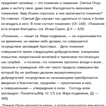
предлежит человеку — это покаяние и смирение. Святые Отцы
даже и чистоту свою, даже свою благодатность именовали
покаянием. Авву Исаию спросили: в чем заключается покаяние?
Он отвечал: «Святый Дух научает нас удалиться от греха и более
не впадать в него. В этом состоит покаяние» (От. 168). «Покаяние
есть вторая благодать» (св. Исаак Сирин, Д V — 429).
«Покаяние, — пишет св.
Марк-подвижник
, — не ограничивается
ни временем, ни
какими-либо
делами, но совершается
посредством заповедей Христовых… Дело покаяния
совершается тремя следующими добродетелями: очищением
помыслов, непрестанной молитвой и терпением постигающих
нас скорбей… и полагаю, что покаяние прилично всегда и всем…
грешным и праведным, ибо нет такого предела совершенства,
который бы не требовал делания вышеупомянутых
добродетелей; посредством их начинающими приобретается
введение в благочестие, средними — преуспеяние в нем,
а совершенными — утверждение в оном… Господь всем
заповедует: Покайтесь(Мф, IV, 17) (св.
Марк-подвижник
, Д1 —
498).
„Прежде Петру вручаются ключи, а потом попускается ему впасть