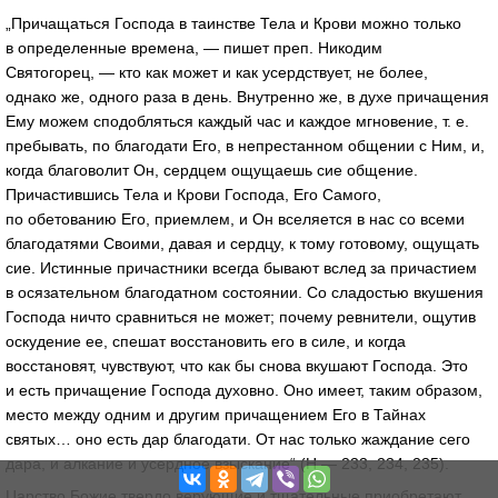
„Причащаться Господа в таинстве Тела и Крови можно только
в определенные времена, — пишет преп. Никодим
Святогорец, — кто как может и как усердствует, не более,
однако же, одного раза в день. Внутренно же, в духе причащения
Ему можем сподобляться каждый час и каждое мгновение,
т. е.
пребывать, по благодати Его, в непрестанном общении с Ним, и,
когда благоволит Он, сердцем ощущаешь сие общение.
Причастившись Тела и Крови Господа, Его Самого,
по обетованию Его, приемлем, и Он вселяется в нас со всеми
благодатями Своими, давая и сердцу, к тому готовому, ощущать
сие. Истинные причастники всегда бывают вслед за причастием
в осязательном благодатном состоянии. Со сладостью вкушения
Господа ничто сравниться не может; почему ревнители, ощутив
оскудение ее, спешат восстановить его в силе, и когда
восстановят, чувствуют, что как бы снова вкушают Господа. Это
и есть причащение Господа духовно. Оно имеет, таким образом,
место между одним и другим причащением Его в Тайнах
святых… оно есть дар благодати. От нас только жаждание сего
дара, и алкание и усердное взыскание“ (Н — 233, 234, 235).
Царство Божие твердо верующие и тщательные приобретают