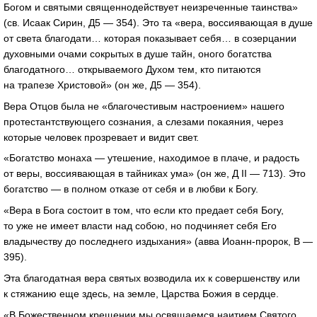
Богом и святыми священнодействует неизреченные таинства»
(св. Исаак Сирин, Д5 — 354). Это та «вера, воссиявающая в душе
от света благодати… которая показывает себя… в созерцании
духовными очами сокрытых в душе тайн, оного богатства
благодатного… открываемого Духом тем, кто питаются
на трапезе Христовой» (он же, Д5 — 354).
Вера Отцов была не «благочестивым настроением» нашего
протестантствующего сознания, а слезами покаяния, через
которые человек прозревает и видит свет.
«Богатство монаха — утешение, находимое в плаче, и радость
от веры, воссиявающая в тайниках ума» (он же, Д II — 713). Это
богатство — в полном отказе от себя и в любви к Богу.
«Вера в Бога состоит в том, что если кто предает себя Богу,
то уже не имеет власти над собою, но подчиняет себя Его
владычеству до последнего издыхания» (авва
Иоанн-пророк
, В —
395).
Эта благодатная вера святых возводила их к совершенству или
к стяжанию еще здесь, на земле, Царства Божия в сердце.
«В Божественном крещении мы освящаемся наитием Святого