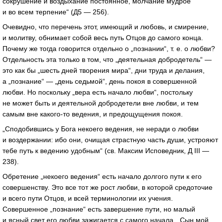
сокрушение и воздыхание постоянное, молчание мудрое
и во всем терпение“ (Д5 — 256).
Очевидно, что перечень этот, имеющий и любовь, и смирение,
и молитву, обнимает собой весь путь Отцов до самого конца.
Почему же тогда говорится отдельно о „познании“,
т. е.
о любви?
Отдельность эта только в том, что „деятельная добродетель“ —
это как бы „шесть дней творения мира“, дни труда и делания,
а „познание“ — „день седьмой“, день покоя в совершенной
любви. Но поскольку „вера есть начало любви“, постольку
не может быть и деятельной добродетели вне любви, и тем
самым вне
какого-то
ведения, и предощущения покоя.
„Сподобившись у Бога некоего ведения, не неради о любви
и воздержании: ибо они, очищая страстную часть души, устрояют
тебе путь к ведению удобным“ (св. Максим Исповедник, Д III —
238).
Обретение „некоего ведения“ есть начало долгого пути к его
совершенству. Это все тот же рост любви, в которой средоточие
и всего пути Отцов, и всей терминологии их учения.
Совершенное „познание“ есть завершение пути, но малый
и ясный свет его любви зажигается с самого начала. „Сын мой,