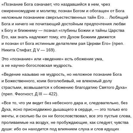
«Познание Бога означает, что наздавшийся в нем, чрез
смиренномудрие и молитву, познан Богом и обогащен от Бога
неложным познанием сверхъестественных тайн Его… Любящий
Бога и ничего не почитающий достойным предпочтения любви
к Богу и ближнему — познал «глубины Божии и тайны Царства
Его, как знать надлежит тому, кто Духом Божиим движется
и познан от Бога истинным делателем рая Церкви Его» (преп.
Никита Стифат, Д V — 169).
Это «познание» или «ведение» есть обожение ума,
а не
научно-богословская
мудрость.
«Ведение называю не мудрость, но неложное познание Бога
и Божественного, коим боголюбивый, не влекомый долу
страстьми, возвышается к обожению благодатию Святого Духа»
(преп. Феогност, Д III — 422).
«Все то, что ум видит без небесного дара и, следовательно, без
Духа, ясно приснодвижно дышащего в сердце, — это только его
мечты, и сколько бы он ни богословствовал, все это пустые слова,
проливаемые на воздух, не пробуждающие, как следует, чувства
души: ибо он находится под влиянием слуха и слов идущих