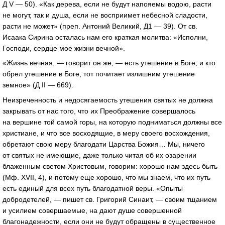
Д V — 50). «Как дерева, если не будут напояемы водою, расти
не могут, так и душа, если не восприимет небесной сладости,
расти не может» (преп. Антоний Великий, Д1 — 39). От св.
Исаака Сирина осталась нам его краткая молитва: «Исполни,
Господи, сердце мое жизни вечной».
«Жизнь вечная, — говорит он же, — есть утешение в Боге; и кто
обрел утешение в Боге, тот почитает излишним утешение
земное» (Д II — 669).
Неизреченность и недосягаемость утешения святых не должна
закрывать от нас того, что их Преображение совершалось
на вершине той самой горы, на которую подниматься должны все
христиане, и что все восходящие, в меру своего восхождения,
обретают свою меру благодати Царства Божия… Мы, ничего
от святых не имеющие, даже только читая об их озарении
блаженным светом Христовым, говорим: хорошо нам здесь быть
(Мф. XVII, 4), и потому еще хорошо, что мы знаем, что их путь
есть единый для всех путь благодатной веры. «Опыты
добродетелей, — пишет св. Григорий Синаит, — своим тщанием
и усилием совершаемые, на дают душе совершенной
благонадежности, если они не будут обращены в существенное