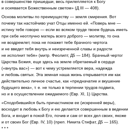
в совершенстве пришедши, весь прилепляется к Богу
и осиявается Божественным светом» (Д III — 408).
Основа молитвы по преимуществу — земля смирения. Вот
почему так настойчиво учат Отцы именно ей. «Поверь мне —
истину тебе говорю — если во всяком труде твоем будешь иметь
при себе неотлучно матерь всего доброго — молитву, то она
не воздремлет, пока не покажет тебе брачного чертога
и не введет тебя внутрь и неизреченной славы и радости
не исполнит тебя» (митр. Феолипт, Д5 — 184). Брачный чертог
Царства Божия, еще здесь на земле обретаемый в сердце
(«внутрь вас») — вот к чему устремляется вера, надежда
и любовь святых. Эта земная наша жизнь открывается им как
действительно личное счастье, как «предначатие и вкушение
будущего века»,
т. е.
не только в терпении трудов подвига,
но и в осуществлении ожидаемого (Евр. XI, 1) Царства.
«Сподобившийся быть причастником ее (искренней веры),
восходит в любовь к Богу и ею делается совершенным в ведении
Бога, и входит в покой Его, почив и сам от всех дел своих, якоже
и от своих Бог (Евр. IV, 10) (преп. Никита Стифат, Д5 — 165).
* * *