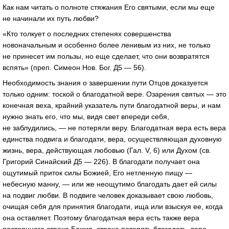
Как нам читать о полноте стяжания Его святыми, если мы еще
не начинали их путь любви?
«Кто толкует о последних степенях совершенства
новоначальным и особенно более ленивым из них, не только
не принесет им пользы, но еще сделает, что они возвратятся
вспять» (преп. Симеон Нов. Бог. Д5 — 56).
Необходимость знания о завершении пути Отцов доказуется
только одним: тоской о благодатной вере. Озарения святых — это
конечная веха, крайний указатель пути благодатной веры, и нам
нужно знать его, что мы, видя свет впереди себя,
не заблудились, — не потеряли веру. Благодатная вера есть вера
единства подвига и благодати, вера, осуществляющая духовную
жизнь, вера, действующая любовью (Гал. V, 6) или Духом (св.
Григорий Синайский Д5 — 226). В благодати получает она
ощутимый приток силы Божией, Его нетленную пищу —
небесную манну, — или же неощутимо благодать дает ей силы
на подвиг любви. В подвиге человек доказывает свою любовь,
очищая себя для принятия благодати, ища или взыскуя ее, когда
она оставляет. Поэтому благодатная вера есть также вера