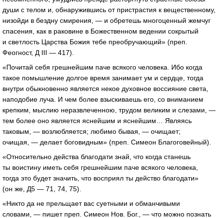
души с телом и, обнаружившись от пристрастия к вещественному,
низойди в бездну смирения, — и обретешь многоценный жемчуг
спасения, как в раковине в Божественном ведении сокрытый
и светлость Царства Божия тебе преобручающий» (преп.
Феогност, Д III — 417).
«Почитай себя грешнейшим паче всякого человека. Ибо когда
такое помышление долгое время занимает ум и сердце, тогда
внутри обыкновенно является некое духовное воссияние света,
наподобие луча. И чем более взыскиваешь его, со вниманием
крепким, мыслию неразвлеченною, трудом великим и слезами, —
тем более оно является яснейшим и яснейшим… Являясь
таковым, — возлюбляется; любимо бывая, — очищает;
очищая, — делает боговидным» (преп. Симеон Благоговейный).
«Относительно действа благодати знай, что когда станешь
ты воистину иметь себя грешнейшим паче всякого человека,
тогда это будет значить, что восприял ты действо благодати»
(он же, Д5 — 71, 74, 75).
«Никто да не прельщает вас суетными и обманчивыми
словами, — пишет преп. Симеон Нов. Бог., — что можно познать