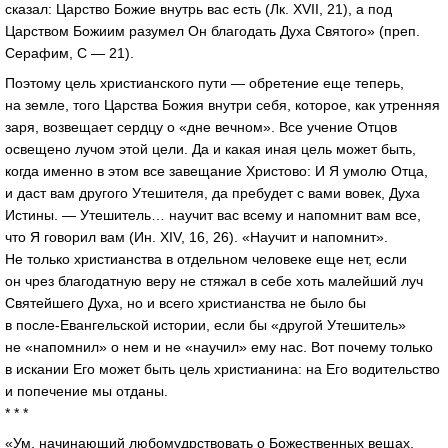
сказал: Царство Божие внутрь вас есть (Лк. XVII, 21), а под
Царством Божиим разумел Он благодать Духа Святого» (преп.
Серафим, С — 21).
Поэтому цель христианского пути — обретение еще теперь,
на земле, того Царства Божия внутри себя, которое, как утренняя
заря, возвещает сердцу о «дне вечном». Все учение Отцов
освещено лучом этой цели. Да и какая иная цель может быть,
когда именно в этом все завещание Христово: И Я умолю Отца,
и даст вам другого Утешителя, да пребудет с вами вовек, Духа
Истины. — Утешитель… научит вас всему и напомнит вам все,
что Я говорил вам (Ин. XIV, 16, 26). «Научит и напомнит».
Не только христианства в отдельном человеке еще нет, если
он чрез благодатную веру не стяжал в себе хоть малейший луч
Святейшего Духа, но и всего христианства не было бы
в
после-Евангельской
истории, если бы «другой Утешитель»
не «напомнил» о нем и не «научил» ему нас. Вот почему только
в искании Его может быть цель христианина: на Его водительство
и попечение мы отданы.
* * *
«Ум, начинающий любомудрствовать о Божественных вещах,