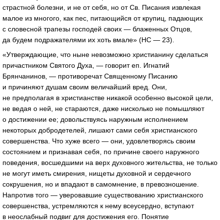
страстной болезни, и не от себя, но от Св. Писания извлекая
малое из многого, как пес, питающийся от крупиц, падающих
с словесной трапезы господей своих — блаженных Отцов,
да будем подражателями их хоть вмале» (НС — 23).
«Утверждающие, что ныне невозможно христианину сделаться
причастником Святого Духа, — говорит еп. Игнатий
Брянчанинов, — противоречат Священному Писанию
и причиняют душам своим величайший вред. Они,
не предполагая в христианстве никакой особенно высокой цели,
не ведая о ней, не стараются, даже нисколько не помышляют
о достижении ее; довольствуясь наружным исполнением
некоторых добродетелей, лишают сами себя христианского
совершенства. Что хуже всего — они, удовлетворясь своим
состоянием и признавая себя, по причине своего наружного
поведения, восшедшими на верх духовного жительства, не только
не могут иметь смирения, нищеты духовной и сердечного
сокрушения, но и впадают в самомнение, в превозношение.
Напротив того — уверовавшие существованию христианского
совершенства, устремляются к нему всеусердно, вступают
в неослабный подвиг для достижения его. Понятие