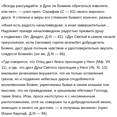
«Всегда рассуждайте: в Духе ли Божием обретаться изволите,
или нет», — учил преп. Серафим (С — 52) своего мирского
друга. А степени и меры его стяжания бывают, конечно, разные.
«Иная есть радость началовводная, и иная завершительная…
Надлежит прежде началовводною радостью призвать душу
к подвигам» (бл. Диадох, Д III — 41). «Дух Святый в самом начале
преуспеяния, если (человек) горячо возлюбит добродетель
Божию, даст душе полным чувством и удостоверительно вкусить
сладости Божией» (он же, Д III — 66).
«Где говорится, что Отец даст блага просящим у Него (Мф. VII,
11), а где, что даст Духа Святого просящим у Него (Лк. XI, 13):
каковыми речениями внушается, что не только оставления
грехов, но и подаяния небесных даров сподобляются
молитвенники Божии, укрепляемы бывая в своем искании тою
мыслию, что не праведникам, а грешникам обетовал Господь
такие блага. Итак, проси неотступно и с несомненным
расположением, хотя не совершен ты в добродетельной жизни,
немощен и ничего не достоин, — и получишь великое» (преп.
Иоанн Карпаф. Д III — 94).