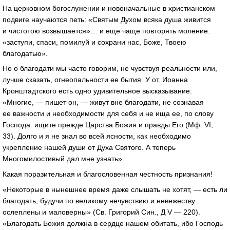
На церковном богослужении и новоначальные в христианском
подвиге научаются петь: «Святым Духом всяка душа живится
и чистотою возвышается»… и еще чаще повторять моление:
«заступи, спаси, помилуй и сохрани нас, Боже, Твоею
благодатью».
Но о благодати мы часто говорим, не чувствуя реальности или,
лучше сказать, огнеопальности ее бытия. У от. Иоанна
Кронштадтского есть одно удивительное высказывание:
«Многие, — пишет он, — живут вне благодати, не сознавая
ее важности и необходимости для себя и не ища ее, по слову
Господа: ищите прежде Царства Божия и правды Его (Мф. VI,
33). Долго и я не знал во всей ясности, как необходимо
укрепление нашей души от Духа Святого. А теперь
Многомилостивый дал мне узнать».
Какая поразительная и благословенная честность признания!
«Некоторые в нынешнее время даже слышать не хотят, — есть ли
благодать, будучи по великому нечувствию и невежеству
ослеплены и маловерны» (Св. Григорий Син., Д V — 220).
«Благодать Божия должна в сердце нашем обитать, ибо Господь