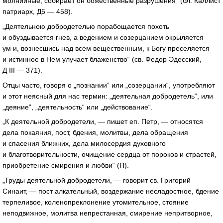
молнийные, собирает он божественные разрушения“ (бл. Каллист
патриарх, Д5 — 458).
„Деятельною добродетелью порабощается похоть
и обуздывается гнев, а ведением и созерцанием окрыляется
ум и, вознесшись над всем вещественным, к Богу преселяется
и истинное в Нем улучает блаженство“ (св. Федор Эдесский,
Д III — 371).
Отцы часто, говоря о „познании“ или „созерцании“, употребляют
и этот неясный для нас термин: „деятельная добродетель“, или
„деяние“, „деятельность“ или „действование“.
„К деятельной добродетели, — пишет еп. Петр, — относятся
дела покаяния, пост, бдения, молитвы, дела обращения
и спасения ближних, дела милосердия духовного
и благотворительности, очищение сердца от пороков и страстей,
приобретение смирения и любви“ (П).
„Труды деятельной добродетели, — говорит св. Григорий
Синаит, — пост алкательный, воздержание несладостное, бдение
терпеливое, коленопреклонение утомительное, стояние
неподвижное, молитва непрестанная, смирение непритворное,