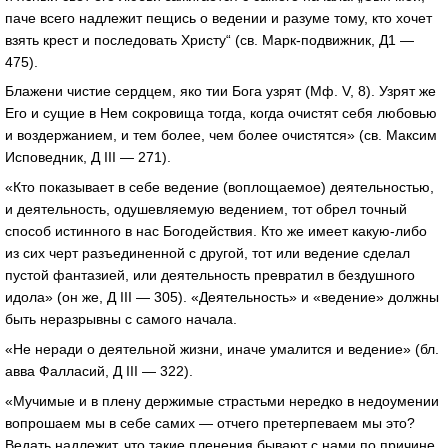
паче всего надлежит пещись о ведении и разуме тому, кто хочет
взять крест и последовать Христу“ (св.
Марк-подвижник
, Д1 —
475).
Блажени чистие сердцем, яко тии Бога узрят (Мф. V, 8). Узрят же
Его и сущие в Нем сокровища тогда, когда очистят себя любовью
и воздержанием, и тем более, чем более очистятся» (св. Максим
Исповедник, Д III — 271).
«Кто показывает в себе ведение (воплощаемое) деятельностью,
и деятельность, одушевляемую ведением, тот обрел точный
способ истинного в нас Богодействия. Кто же имеет
какую-либо
из сих черт разъединенной с другой, тот или ведение сделал
пустой фантазией, или деятельность превратил в бездушного
идола» (он же, Д III — 305). «Деятельность» и «ведение» должны
быть неразрывны с самого начала.
«Не неради о деятельной жизни, иначе умалится и ведение» (бл.
авва Фалласий, Д III — 322).
«Мучимые и в плену держимые страстьми нередко в недоумении
вопрошаем мы в себе самих — отчего претерпеваем мы это?
Ведать надлежит, что такие пленения бывают с нами по причине