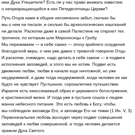
ими Духа Утешителя? Есть ли у нас право внимать известию
о непрекращающейся в них Пятидесятницы Церкви?
Путь Отцов нами в общем несомненно забыт, сколько бы
мы о нем ни писали, и сколько бы археологических изысканий
ни делали. Раскопки даже в самой Палестине не откроют тех
тропинок, по которым шли Мироносицы к Гробу.
Мы переживаем — в себе самих — эпоху крайнего оскудения
благодатной веры, о чем уже давно с тревогой говорили Отцы.
И раскопки, очевидно, надо делать в себе самом — в подвиге
исполнения заповедей, а этого мы не хотим. Подвиг есть
движение любви, любви в начале еще ничтожной, но уже
неудержимой, и даже тогда неудержимой, когда человек ее как
будто не чувствует. Пустынное, сорокалетнее путешествие
Израиля есть неиссякаемый образ и церковного богослужения,
и христианской жизни. И тогда уже в пустыне сошла к людям
манна небесного питания. Это есть любовь к Богу, чтобы
мы соблюдали заповеди Его, и заповеди Его не тяжки (1 Ин. V, 3).
Первоначальная любовь восходит через подвиг совершения
заповедей к любви совершенной, и тогда человек делается
храмом Духа Святого.