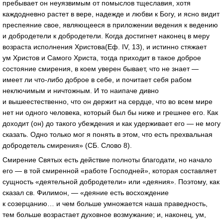
пребывает он неуязвимым от помыслов тщеславия, хотя
каждодневно растет в вере, надежде и любви к Богу, и ясно видит
преспеяние свое, являющееся в приложении ведения к ведению
и добродетели к добродетели. Когда достигнет наконец в меру
возраста исполнения Христова(Еф. IV, 13), и истинно стяжает
ум Христов и Самого Христа, тогда приходит в такое доброе
состояние смирения, в коем уверен бывает, что не знает —
имеет ли
что-либо
доброе в себе, и почитает себя рабом
неключимым и ничтожным. И то наипаче дивно
и вышеестественно, что он держит на сердце, что во всем мире
нет ни одного человека, который был бы ниже и грешнее его. Как
доходит (он) до такого убеждения и как удерживает его — не могу
сказать. Одно только мог я понять в этом, что есть прехвальная
добродетель смирения» (СБ. Слово 8).
Смирение Святых есть действие полноты благодати, но начало
его — в той смиренной «работе Господней», которая составляет
сущность «деятельной добродетели» или «деяния». Поэтому, как
сказал св. Филимон, — «деяние есть восхождение
к созерцанию… и чем больше умножается наша праведность,
тем больше возрастает духовное возмужание; и, наконец, ум,