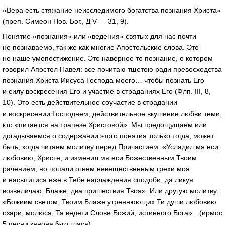
«Вера есть стяжание неисследимого богатства познания Христа»
(преп. Симеон Нов. Бог., Д V — 31, 9).
Понятие «познания» или «ведения» святых для нас почти
не познаваемо, так же как многие Апостольские слова. Это
не наше умопостижение. Это наверное то познание, о котором
говорил Апостол Павел: все почитаю тщетою ради превосходства
познания Христа Иисуса Господа моего… чтобы познать Его
и силу воскресения Его и участие в страданиях Его (Флп. III, 8,
10). Это есть действительное соучастие в страдании
и воскресении Господнем, действительное вкушение любви теми,
кто «питается на трапезе Христовой». Мы предощущаем или
догадываемся о содержании этого понятия только тогда, может
быть, когда читаем молитву перед Причастием: «Усладил мя еси
любовию, Христе, и изменил мя еси Божественным Твоим
рачением, но попали огнем невещественным грехи моя
и насытитися еже в Тебе наслаждения сподоби, да ликуя
возвеличаю, Блаже, два пришествия Твоя». Или другую молитву:
«Божиим светом, Твоим Блаже утреннюющих Ти души любовию
озари, молюся, Тя ведети Слове Божий, истинного Бога»…(ирмос
5 песни канона
6-го
гласа)