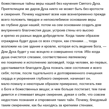
божественные тайны веры нашей без научения Святого Духа.
Приятелищем же даров Духа никто не может быть без кротости
и смирения. Почему надлежит всем нам всенепременно прежде
всего положить твердое и непоколебимое основание веры
во глубине души нашей; потом на сем основании создать дом
внутреннего благочестия души, устроив стены его высоко
и крепко из разных видов добродетели. Когда таким образом
ограждена будет душа со всех сторон, как стенами…, тогда
возложим на сие здание и кровлю, которая есть ведение Бога, —
Дом Духа будет у нас всецело и совершенно готов. Ибо когда
душа очистится слезами, соответственно являемому
ею покаянию и исполнению заповедей, тогда человек,
во-первых
,
удостаивается благодати Духа познать свое состояние и всего
себя; потом, после тщательного и долговременного очищения
сердца и укоренения глубокого смирения, начинает он,
мало-помалу
и некоторым образом примрачно, постигать яже
о Боге и божественных вещах; и чем больше постигает, тем паче
дивится и стяжевает вящее смирение, думая о себе, что совсем
недостоин познания и откровения таких тайн. Почему, блюдомый
таким смирением, как бы находясь за крепкими стенами,