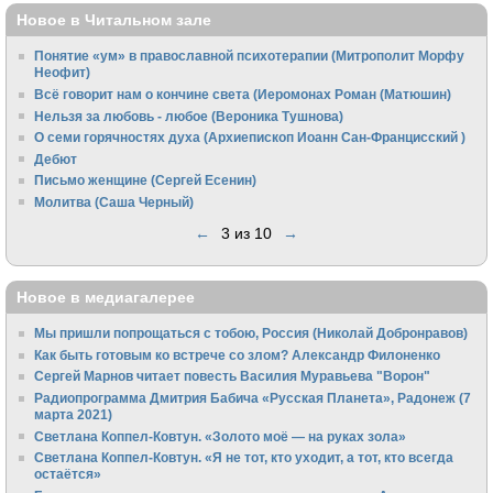
Новое в Читальном зале
Понятие «ум» в православной психотерапии (Митрополит Морфу
Неофит)
Всё говорит нам о кончине света (Иеромонах Роман (Матюшин)
Нельзя за любовь - любое (Вероника Тушнова)
О семи горячностях духа (Архиепископ Иоанн Сан-Францисский )
Дебют
Письмо женщине (Сергей Есенин)
Молитва (Саша Черный)
←
3 из 10
→
Новое в медиагалерее
Мы пришли попрощаться с тобою, Россия (Николай Добронравов)
Как быть готовым ко встрече со злом? Александр Филоненко
Сергей Марнов читает повесть Василия Муравьева "Ворон"
Радиопрограмма Дмитрия Бабича «Русская Планета», Радонеж (7
марта 2021)
Светлана Коппел-Ковтун. «Золото моё — на руках зола»
Светлана Коппел-Ковтун. «Я не тот, кто уходит, а тот, кто всегда
остаётся»