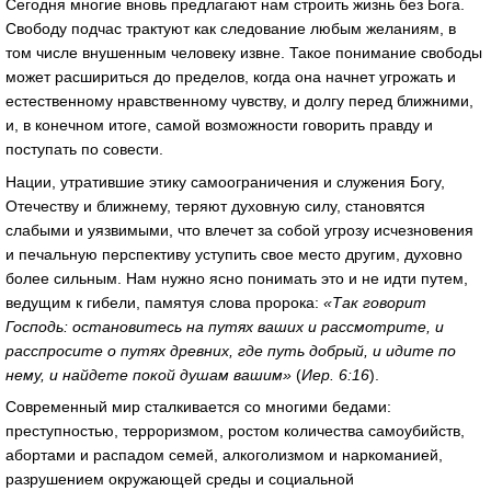
Сегодня многие вновь предлагают нам строить жизнь без Бога.
Свободу подчас трактуют как следование любым желаниям, в
том числе внушенным человеку извне. Такое понимание свободы
может расшириться до пределов, когда она начнет угрожать и
естественному нравственному чувству, и долгу перед ближними,
и, в конечном итоге, самой возможности говорить правду и
поступать по совести.
Нации, утратившие этику самоограничения и служения Богу,
Отечеству и ближнему, теряют духовную силу, становятся
слабыми и уязвимыми, что влечет за собой угрозу исчезновения
и печальную перспективу уступить свое место другим, духовно
более сильным. Нам нужно ясно понимать это и не идти путем,
ведущим к гибели, памятуя слова пророка:
«Так говорит
Господь: остановитесь на путях ваших и рассмотрите, и
расспросите о путях древних, где путь добрый, и идите по
нему, и найдете покой душам вашим»
(
Иер. 6:16
).
Современный мир сталкивается со многими бедами:
преступностью, терроризмом, ростом количества самоубийств,
абортами и распадом семей, алкоголизмом и наркоманией,
разрушением окружающей среды и социальной