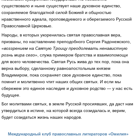
существовало и ныне существует наше духовное единство,
сохраняемое благодатной силой Божией и общностью
нравственного идеала, проповедуемого и оберегаемого Русской
Православной Церковью.
Народы, в которых укоренилась святая православная вера,
призваны, по наставлению преподобного Сергия Радонежского,
«воззрением на Святую Троицу преодолевать ненавистную
рознь мира сего»
, служа примером братства и взаимопомощи
для всего человечества. Святая Русь жива до тех пор, пока она
верна выбору, сделанному равноапостольным князем
Владимиром, пока сохраняет свое духовное единство, пока
помнит и молитвенно чтит наших общих святых. И если мы
сбережем это единое наследие и духовное родство — у нас есть
будущее.
Бог молитвами святых, в земле Русской просиявших, да даст нам
утвердиться в истине, на которой всегда созидалась и, верим,
будет созидаться жизнь наших народов.
Международный клуб православных литераторов «Омилия»