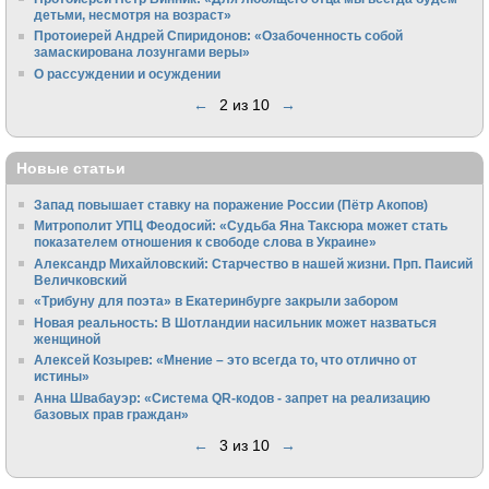
детьми, несмотря на возраст»
Протоиерей Андрей Спиридонов: «Озабоченность собой
замаскирована лозунгами веры»
О рассуждении и осуждении
←
2 из 10
→
Новые статьи
Запад повышает ставку на поражение России (Пётр Акопов)
Митрополит УПЦ Феодосий: «Судьба Яна Таксюра может стать
показателем отношения к свободе слова в Украине»
Алек­сандр Михайловский: Старчество в нашей жизни. Прп. Паисий
Величковский
«Трибуну для поэта» в Екатеринбурге закрыли забором
Новая реальность: В Шотландии насильник может назваться
женщиной
Алексей Козырев: «Мнение – это всегда то, что отлично от
истины»
Анна Швабауэр: «Система QR-кодов - запрет на реализацию
базовых прав граждан»
←
3 из 10
→