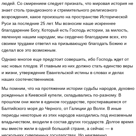
людей. Со смирением следует признать, что мировая история не
знает столь грандиозного и стремительного религиозного
возрождения, какое произошло на пространстве Исторической
Руси за последние 25 лет. Мы возносим наше искреннее
благодарение Богу, Который есть Господь истории, за милость,
явленную нашим народам; мы сердечно благодарим всех, кто
своими трудами ответил на призывающую благодать Божию и
сделал все это возможным.
Однако многое еще предстоит совершить, ибо Господь ждет от
нас новых плодов. И главным из них должно стать единство веры
и жизни, утверждение Евангельской истины в словах и делах
наших соотечественников.
Мы помним, что на протяжении истории судьбы народов, духовно
рожденных в Киевской купели, складывались по-разному. В
прошлом они жили в едином государстве, простиравшемся от
Балтийского моря до Черного, от Галиции до Волги. В иные
периоды некоторые из этих народов находились под иноземным
владычеством, входили в состав других государств. Долгое время
мы вместе жили в одной большой стране, а сейчас — в
нескольких суверенных государствах. Но неизменно