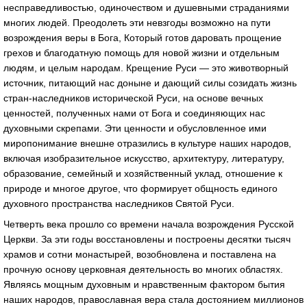
несправедливостью, одиночеством и душевными страданиями
многих людей. Преодолеть эти невзгоды возможно на пути
возрождения веры в Бога, Который готов даровать прощение
грехов и благодатную помощь для новой жизни и отдельным
людям, и целым народам. Крещение Руси — это животворный
источник, питающий нас доныне и дающий силы созидать жизнь
стран-наследников исторической Руси, на основе вечных
ценностей, полученных нами от Бога и соединяющих нас
духовными скрепами. Эти ценности и обусловленное ими
миропонимание внешне отразились в культуре наших народов,
включая изобразительное искусство, архитектуру, литературу,
образование, семейный и хозяйственный уклад, отношение к
природе и многое другое, что формирует общность единого
духовного пространства наследников Святой Руси.
Четверть века прошло со времени начала возрождения Русской
Церкви. За эти годы восстановлены и построены десятки тысяч
храмов и сотни монастырей, возобновлена и поставлена на
прочную основу церковная деятельность во многих областях.
Являясь мощным духовным и нравственным фактором бытия
наших народов, православная вера стала достоянием миллионов