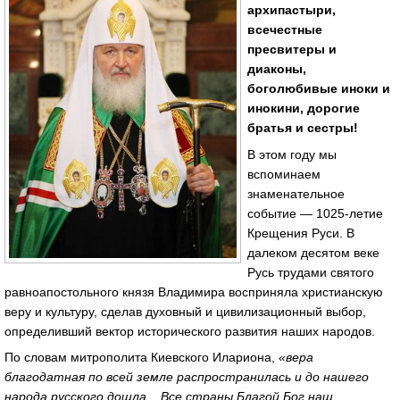
архипас­тыри,
всечестные
пресвитеры и
диаконы,
боголюбивые иноки и
инокини, дорогие
братья и сестры!
В этом году мы
вспоминаем
знаменательное
событие — 1025-летие
Крещения Руси. В
далеком десятом веке
Русь трудами святого
равноапостольного князя Владимира восприняла христианскую
веру и культуру, сделав духовный и цивилизационный выбор,
определивший вектор исторического развития наших народов.
По словам митрополита Киевского Илариона,
«вера
благодатная по всей земле распространилась и до нашего
народа русского дошла... Все страны Благой Бог наш