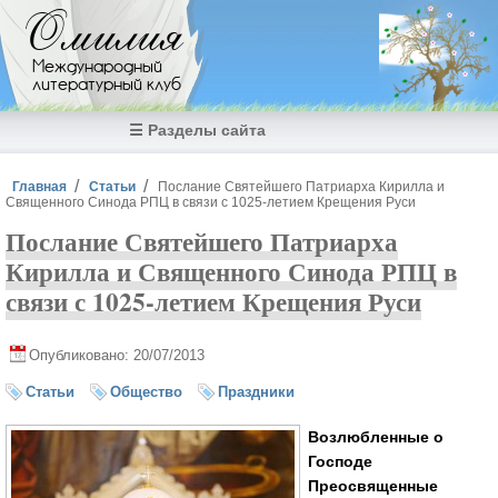
Перейти к основному содержанию
Омилия
Международный
литературный клуб
☰ Разделы сайта
Вы здесь
Главная
Статьи
Послание Святейшего Патриарха Кирилла и
Священного Синода РПЦ в связи с 1025-летием Крещения Руси
Послание Святейшего Патриарха
Кирилла и Священного Синода РПЦ в
связи с 1025-летием Крещения Руси
Опубликовано: 20/07/2013
Статьи
Общество
Праздники
В
озлюбленные о
Господе
Преосвященные