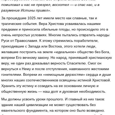
помиловал и нас не презрел, восхотел — и спас нас, и в
разумение Истины привел»
.
За прошедшие 1025 лет имели место как славные, так и
трагические события. Вера Христова усваивалась нашими
предками и приносила обильные плоды, но происходило это в
очень непростых условиях. Многие пытались отвратить народы
Руси от Православия. К этому стремились поработители,
приходившие с Запада или Востока, этого хотели люди,
желавшие построить на земле «идеальное» общество без Бога,
вопреки Его вечному закону. Но народ, принявший христианскую
веру, не один раз доказывал верность Спасителю. Смог он
вернуться к Нему и после отступления, навязанного жестокими
гонителями. Вопреки их «немощным дерзостям» сердца и души
многих наших соотечественников освящены истиной Христовой.
Хранить эту истину и созидать на ее основании личную и
общественную жизнь — наш долг и духовная необходимость.
Мы должны усвоить уроки прошлого. И главный из них таков:
здание нашей цивилизации не может существовать без
евангельского фундамента, на котором оно было возведено.