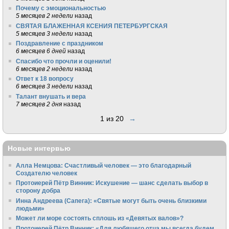
Почему с эмоциональностью
5 месяцев 2 недели
назад
СВЯТАЯ БЛАЖЕННАЯ КСЕНИЯ ПЕТЕРБУРГСКАЯ
5 месяцев 3 недели
назад
Поздравление с праздником
6 месяцев 6 дней
назад
Спасибо что прочли и оценили!
6 месяцев 2 недели
назад
Ответ к 18 вопросу
6 месяцев 3 недели
назад
Талант внушать и вера
7 месяцев 2 дня
назад
1 из 20
→
Новые интервью
Алла Немцова: Счастливый человек — это благодарный
Создателю человек
Протоиерей Пётр Винник: Искушение — шанс сделать выбор в
сторону добра
Инна Андреева (Сапега): «Святые могут быть очень близкими
людьми»
Может ли море состоять сплошь из «Девятых валов»?
Протоиерей Пётр Винник: «Для любящего отца мы всегда будем