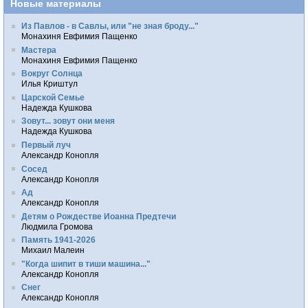
Новые материалы
Из Павлов - в Савлы, или "не зная броду..."
Монахиня Евфимия Пащенко
Мастера
Монахиня Евфимия Пащенко
Вокруг Солнца
Илья Криштул
Царской Семье
Надежда Кушкова
Зовут... зовут они меня
Надежда Кушкова
Первый луч
Александр Конопля
Сосед
Александр Конопля
Ад
Александр Конопля
Детям о Рождестве Иоанна Предтечи
Людмила Громова
Память 1941-2026
Михаил Малеин
"Когда шипит в тиши машина..."
Александр Конопля
Снег
Александр Конопля