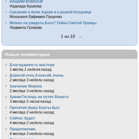
НАШИМ ВОИНАМ
Надежда Кушкова
Сказание о жене Адера и о рыжей блуднице
Монахиня Евфимия Пащенко
Можно ли увидеть Бога? Тайна Святой Троицы
Людмила Громова
1 из 10
→
Новые комментарии
Благодарность мастеру
1 месяц 1 неделя
назад
Дорогой отец Алексий, очень
2 месяца 3 недели
назад
Значение Морока
2 месяца 3 недели
назад
Храни Господь на путях Вашего
3 месяца 5 часов
назад
Протитип фрау Берты был
4 месяца 2 недели
назад
Сейчас будет
4 месяца 2 недели
назад
Продолжение.
4 месяца 3 недели
назад