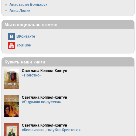
Анастасия Бондарук
Анна Лелик
Мы в социальных сетях
ВКонтакте
YouTube
Купить наши книги
Светлана Коппел-Ковтун
«Полотно»
Светлана Коппел-Ковтун
«Я думаю по-русски»
Светлана Коппел-Ковтун
«Ксеньюшка, голубка Христова»