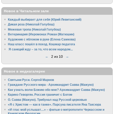
Новое в Читальном зале
Каждый выбирает для себя (Юрий Левитанский)
Дикая роза (Николай Голубош)
Межевая тропа (Николай Голубош)
Ветеринария (Иеромонах Роман (Матюшин)
Художник с яблоком в руке (Елена Самкова)
Наш класс пошёл в поход. Кошмар педагога
Я санкций жду – за то, что всем народом...
←
2 из 10
→
Новое в медиагалерее
Святыни Руси. Сергей Марнов
Граждане Русского мира - Архимандрит Савва (Мажуко)
Как узнать волю Божию обо мне? Архимандрит Савва (Мажуко)
Каринэ Геворгян. Россия граничит с Богом
О. Савва (Мажуко). Трибунал над Русской церковью
«Я с Христом — как в танке». Парсуна писателя Яна Таксюра
«И глас мой услышат…» – фильм о митрополите Черкасском и
Каневском Феодосии