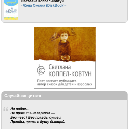
Светлана Коппел-Ковтун
«Жена Океана (DiskBook)»
Случайная цитата
На войне...
Не прожить наверняка —
Без чего? Без правды сущей,
Правды, прямо в душу бьющей.