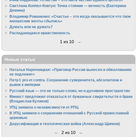
Светлана Коппел-Ковтун: Точка стояния — вечность (Екатерина
Демина)
Владимир Романенко: «Счастье – это когда оказывается что твои
юношеские мечты сбылись»
Думать или не думать?
Распадающаяся нравственность
1 из 10
→
Новые статьи
Наталья Нарочницкая: «Приговор России вынесен и обжалованию
не подлежит»
Петр I: pro et contra. Сохранение суверенитета, абсолютизм и
рывок к империи
Русский язык — это не только слово, но и духовное пространство
Минюст предложил отказаться от бумажных свидетельств о браке
(Владислав Куликов)
УПЦ заявила о независимости от РПЦ
В УПЦ заявили о сохранении отношений с Русской православной
церковью
Дерусификация и теологическая война (Александр Щипков)
←
2 из 10
→