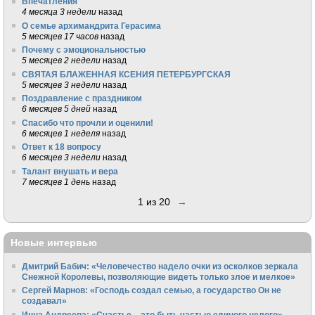
Впечатления
4 месяца 3 недели
назад
О семье архимандрита Герасима
5 месяцев 17 часов
назад
Почему с эмоциональностью
5 месяцев 2 недели
назад
СВЯТАЯ БЛАЖЕННАЯ КСЕНИЯ ПЕТЕРБУРГСКАЯ
5 месяцев 3 недели
назад
Поздравление с праздником
6 месяцев 5 дней
назад
Спасибо что прочли и оценили!
6 месяцев 1 неделя
назад
Ответ к 18 вопросу
6 месяцев 3 недели
назад
Талант внушать и вера
7 месяцев 1 день
назад
1 из 20
→
Новые интервью
Дмитрий Бабич: «Человечество надело очки из осколков зеркала
Снежной Королевы, позволяющие видеть только злое и мелкое»
Сергей Марнов: «Господь создал семью, а государство Он не
создавал»
Инна Андреева: «Счастье – это быть частью единого целого»