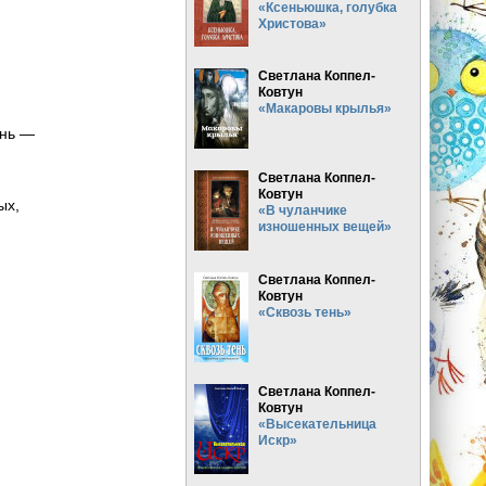
«Ксеньюшка, голубка
Христова»
.
Светлана Коппел-
Ковтун
«Макаровы крылья»
ень —
Светлана Коппел-
Ковтун
ых,
«В чуланчике
изношенных вещей»
Светлана Коппел-
Ковтун
«Сквозь тень»
Светлана Коппел-
Ковтун
«Высекательница
Искр»