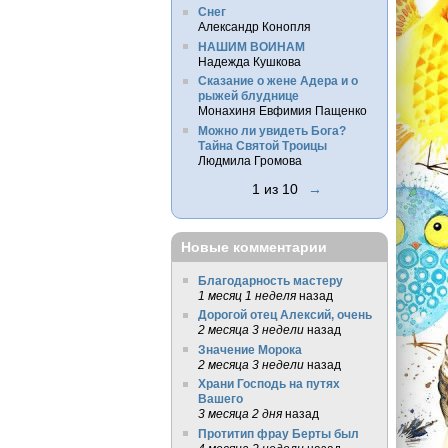
Снег
Александр Конопля
НАШИМ ВОИНАМ
Надежда Кушкова
Сказание о жене Адера и о
рыжей блуднице
Монахиня Евфимия Пащенко
Можно ли увидеть Бога?
Тайна Святой Троицы
Людмила Громова
1 из 10
→
Новые комментарии
Благодарность мастеру
1 месяц 1 неделя
назад
Дорогой отец Алексий, очень
2 месяца 3 недели
назад
Значение Морока
2 месяца 3 недели
назад
Храни Господь на путях
Вашего
3 месяца 2 дня
назад
Протитип фрау Берты был