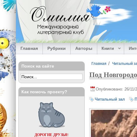
Перейти к основному содержанию
Омилия
Международный
литературный клуб
Главная
Рубрики
Авторы
Книги
Ин
Вы здесь
Главная
Читальный з
Поиск на сайте
Под Новгород
Опубликовано: 26/11/
Как помочь проекту?
Читальный зал
П
ДОРОГИЕ ДРУЗЬЯ!