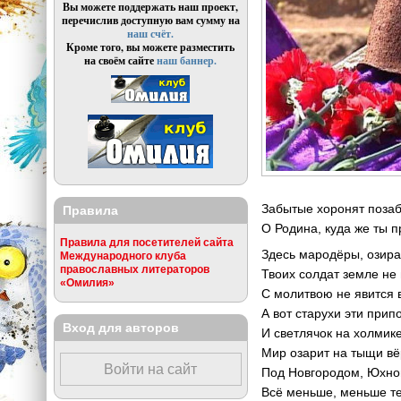
Вы можете поддержать наш проект,
перечислив доступную вам сумму на
наш счёт.
Кроме того, вы можете разместить
на своём сайте
наш баннер.
Забытые хоронят поза
Правила
О Родина, куда же ты 
Правила для посетителей сайта
Здесь мародёры, озира
Международного клуба
православных литераторов
Твоих солдат земле не 
«Омилия»
С молитвою не явится 
А вот старухи эти припо
Вход для авторов
И светлячок на холми
Мир озарит на тыщи вёр
Войти на сайт
Под Новгородом, Юхно
Всё меньше, меньше те