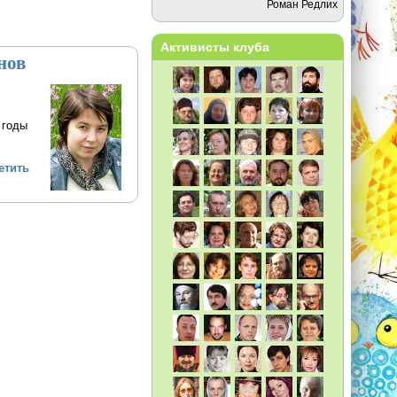
Роман Редлих
Активисты клуба
нов
 годы
етить