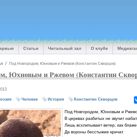
тервью
Статьи
Читальный зал
О клубе
Медиага
ал
Под Новгородом, Юхновым и Ржевом (Константин Скворцов)
ом, Юхновым и Ржевом (Константин Скво
2013
оэзия
Человек
История
Константин Скворцов
Под Новгородом, Юхновым и Ржев
В церквах разбитых не звучит набат
Лишь всхлипывает ветер, как блаж
Да вороны бесстыжие кричат.