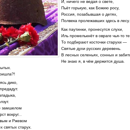
И, ничего не ведая о свете,
Пьёт горькую, как Божию росу,
Россия, позабывшая о детях,
Полвека пролежавших здесь в лесу
Как паутинки, пронесутся слухи,
Иль промелькнёт в овраге чья-то т
То подбирают косточки старухи —
Святые духи русских деревень.
В лесных селеньях, сонных и забит
Не знаю я, в чём держится душа.
бытых.
пришла?!
ясь дико,
предадут.
владыка,
лзут.
ке замшелом
ст вокруг...
вым и Ржевом
х святых старух.