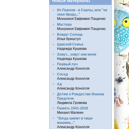
Новые материалы
Из Павлов - в Савлы, или "не
зная броду..."
Монахиня Евфимия Пащенко
Мастера
Монахиня Евфимия Пащенко
Вокруг Солнца
Илья Криштул
Царской Семье
Надежда Кушкова
Зовут... зовут они меня
Надежда Кушкова
Первый луч
Александр Конопля
Сосед
Александр Конопля
Ад
Александр Конопля
Детям о Рождестве Иоанна
Предтечи
Людмила Громова
Память 1941-2026
Михаил Малеин
"Когда шипит в тиши
машина..."
Александр Конопля