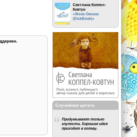
Светлана Коппел-
Ковтун
«Жена Океана
(DiskBook)»
ддержке.
Случайная цитата
Придумывают только
глупости. Хорошая идея
приходит в голову.