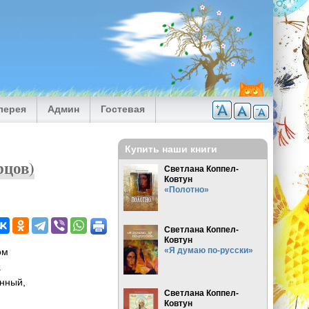
лерея
Админ
Гостевая
Купить наши книги
рцов)
Светлана Коппел-
Ковтун
«Полотно»
Светлана Коппел-
Ковтун
«Я думаю по-русски»
ом
.
енный,
Светлана Коппел-
Ковтун