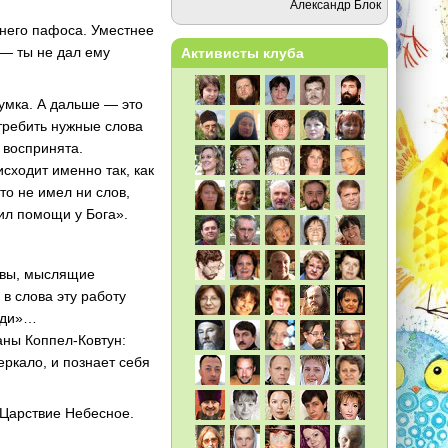
Александр Блок
шнего пафоса. Уместнее
 — ты не дал ему
Активисты клуба
думка. А дальше — это
требить нужные слова
 воспринята.
сходит именно так, как
то не имел ни слов,
сил помощи у Бога».
овы, мыслящие
 в слова эту работу
люди»…
аны Коппел-Ковтун:
еркало, и познает себя
 Царствие Небесное.