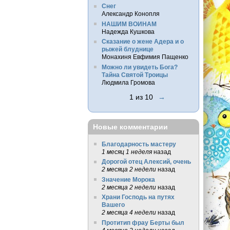
Снег
Александр Конопля
НАШИМ ВОИНАМ
Надежда Кушкова
Сказание о жене Адера и о
рыжей блуднице
Монахиня Евфимия Пащенко
Можно ли увидеть Бога?
Тайна Святой Троицы
Людмила Громова
1 из 10
→
Новые комментарии
Благодарность мастеру
1 месяц 1 неделя
назад
Дорогой отец Алексий, очень
2 месяца 2 недели
назад
Значение Морока
2 месяца 2 недели
назад
Храни Господь на путях
Вашего
2 месяца 4 недели
назад
Протитип фрау Берты был