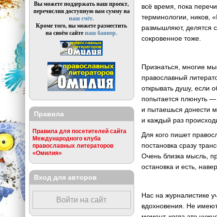
Вы можете поддержать наш проект,
всё время, пока переч
перечислив доступную вам сумму на
терминологии, ников, 
наш счёт.
Кроме того, вы можете разместить
размышляют, делятся с
на своём сайте
наш баннер.
сокровенное тоже.
Признаться, многие мы
православный литератор
открывать душу, если 
попытается плюнуть — 
и пытаешься донести м
Правила
и каждый раз происходи
Правила для посетителей сайта
Для кого пишет правосл
Международного клуба
постановка сразу тран
православных литераторов
«Омилия»
Очень близка мысль, п
остановка и есть, наве
Вход для авторов
Нас на журналистике у
Войти на сайт
вдохновения. Не имеют
момент, когда это нуж