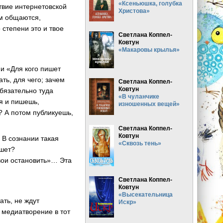
«Ксеньюшка, голубка
твие интернетовской
Христова»
ем общаются,
степени это и твое
Светлана Коппел-
Ковтун
«Макаровы крылья»
ии «Для кого пишет
ть, для чего; зачем
Светлана Коппел-
Ковтун
бязательно туда
«В чуланчике
ся и пишешь,
изношенных вещей»
? А потом публикуешь,
Светлана Коппел-
Ковтун
 В сознании такая
«Сквозь тень»
ишет?
свои остановить»… Эта
Светлана Коппел-
Ковтун
«Высекательница
ать, не ждут
Искр»
 медиатворение в тот