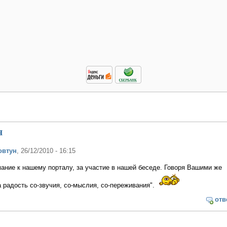
я
овтун
, 26/12/2010 - 16:15
ание к нашему порталу, за участие в нашей беседе. Говоря Вашими же
а радость со-звучия, со-мыслия, со-переживания".
отв