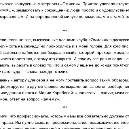
итывала конкурсные материалы «Омилии». Приятно удивило отсутс
«ИМХО», замысловатых сокращений: люди просто и с удовольстви
окровенным. И на определенной минуте понимаешь, что в какой-то 
***
сли, если не все, высказанные членами клуба «Омилия» в дискусс
?» хоть на секунду, но проносились и в моей голове. Для кого писа
обязательно найдется «небезразличный», который, проходя мимо, о
часто просто так, потому что открыто. И почему всё равно садишь
ысль, выразить в словах то, что и самому еще не до конца понятно
т это чудо — слова находят отклик.
авный автор? Для себя я не могу поставить вопрос таким образом.
сформируется в другом словесном выражении: зачем он вообще п
риведенная в статье Марии Коробовой: «написать — значит, муки 
рное, ответ на вопрос «зачем?».
***
чили, что профессионалы, которыми мы все обязательно должны ст
 права. Им нужно создать профессиональное, высококачественное
но, а не после долгих раздумий и долгожданного посещения музы.