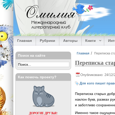
Перейти к основному содержанию
Омилия
Международный
литературный клуб
Главная
Рубрики
Авторы
Книги
Ин
Вы здесь
Главная
Переписка ст
Поиск на сайте
Переписка ста
Опубликовано: 24/12/
Как помочь проекту?
Для кого пишет прав
Переписка старых добр
наклон букв, размах р
и заботливо сохранен
Именно такое ощущение
ДОРОГИЕ ДРУЗЬЯ!