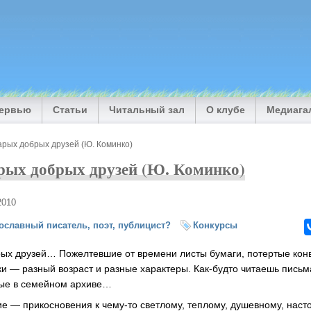
тервью
Статьи
Читальный зал
О клубе
Медиага
арых добрых друзей (Ю. Коминко)
рых добрых друзей (Ю. Коминко)
2010
ославный писатель, поэт, публицист?
Конкурсы
ых друзей… Пожелтевшие от времени листы бумаги, потертые конв
уки — разный возраст и разные характеры. Как-будто читаешь пись
ные в семейном архиве…
 — прикосновения к чему-то светлому, теплому, душевному, нас