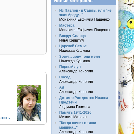
Новые материалы
Из Павлов - в Савлы, или "не
зная броду..."
Монахиня Евфимия Пащенко
Мастера
Монахиня Евфимия Пащенко
Вокруг Солнца
Илья Криштул
Царской Семье
Надежда Кушкова
Зовут... зовут они меня
Надежда Кушкова
Первый луч
Александр Конопля
Сосед
Александр Конопля
Ад
Александр Конопля
Детям о Рождестве Иоанна
Предтечи
Людмила Громова
Память 1941-2026
Михаил Малеин
етить
"Когда шипит в тиши
машина..."
Александр Конопля