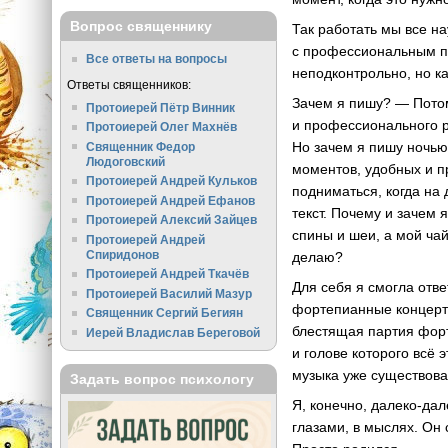
Вопрос священнику
Так работать мы все на
с профессиональным по
Все ответы на вопросы
неподконтрольно, но к
Ответы священников:
Зачем я пишу? — Потом
Протоиерей Пётр Винник
и профессионального р
Протоиерей Олег Махнёв
Но зачем я пишу ночью
Священник Федор
Людоговский
моментов, удобных и п
Протоиерей Андрей Кульков
подниматься, когда на д
Протоиерей Андрей Ефанов
текст. Почему и зачем 
Протоиерей Алексий Зайцев
спины и шеи, а мой чай
Протоиерей Андрей
Спиридонов
делаю?
Протоиерей Андрей Ткачёв
Для себя я смогла отве
Протоиерей Василий Мазур
фортепианные концерты
Священник Сергий Бегиян
блестящая партия форт
Иерей Владислав Береговой
и голове которого всё 
музыка уже существовал
Задать вопрос психологу
Я, конечно, далеко-дал
глазами, в мыслях. Он 