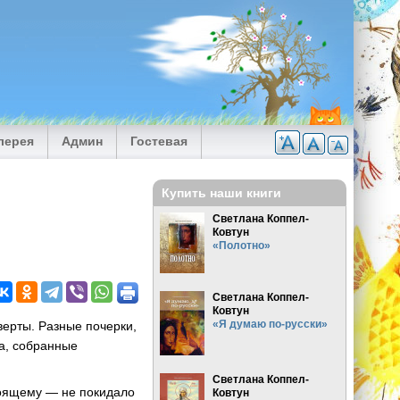
лерея
Админ
Гостевая
Купить наши книги
Светлана Коппел-
Ковтун
«Полотно»
Светлана Коппел-
Ковтун
«Я думаю по-русски»
ерты. Разные почерки,
ма, собранные
Светлана Коппел-
тоящему — не покидало
Ковтун