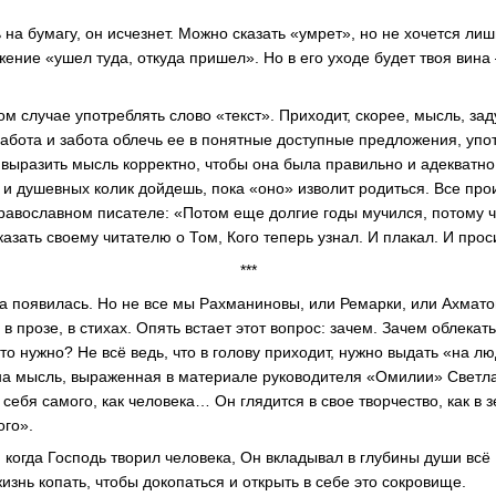
 на бумагу, он исчезнет. Можно сказать «умрет», но не хочется ли
ение «ушел туда, откуда пришел». Но в его уходе будет твоя вина
м случае употреблять слово «текст». Приходит, скорее, мысль, за
работа и забота облечь ее в понятные доступные предложения, упо
 выразить мысль корректно, чтобы она была правильно и адекватно
 и душевных колик дойдешь, пока «оно» изволит родиться. Все прои
равославном писателе: «Потом еще долгие годы мучился, потому ч
казать своему читателю о Том, Кого теперь узнал. И плакал. И про
***
а появилась. Но не все мы Рахманиновы, или Ремарки, или Ахмат
в прозе, в стихах. Опять встает этот вопрос: зачем. Зачем облекать
это нужно? Не всё ведь, что в голову приходит, нужно выдать «на 
чна мысль, выраженная в материале руководителя «Омилии» Светл
себя самого, как человека… Он глядится в свое творчество, как в з
ого».
: когда Господь творил человека, Он вкладывал в глубины души всё
знь копать, чтобы докопаться и открыть в себе это сокровище.