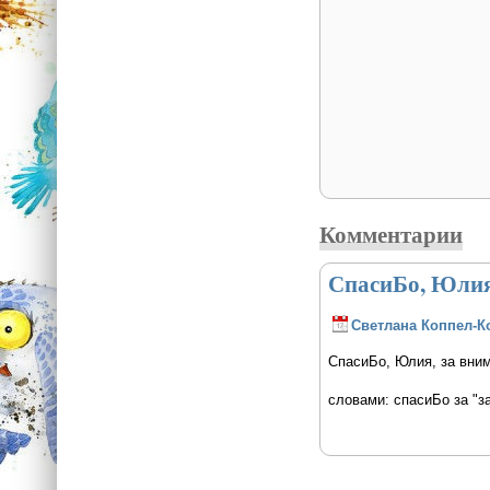
Комментарии
СпасиБо, Юли
Светлана Коппел-К
СпасиБо, Юлия, за вним
словами: спасиБо за "з