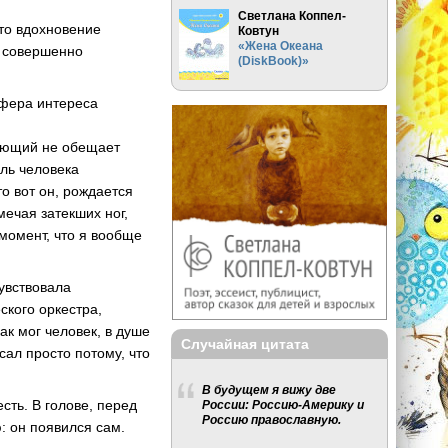
Светлана Коппел-
что вдохновение
Ковтун
«Жена Океана
и совершенно
(DiskBook)»
сфера интереса
дующий не обещает
ель человека
то вот он, рождается
мечая затекших ног,
 момент, что я вообще
чувствовала
кого оркестра,
к мог человек, в душе
Случайная цитата
сал просто потому, что
В будущем я вижу две
есть. В голове, перед
России: Россию-Америку и
Россию православную.
ю: он появился сам.