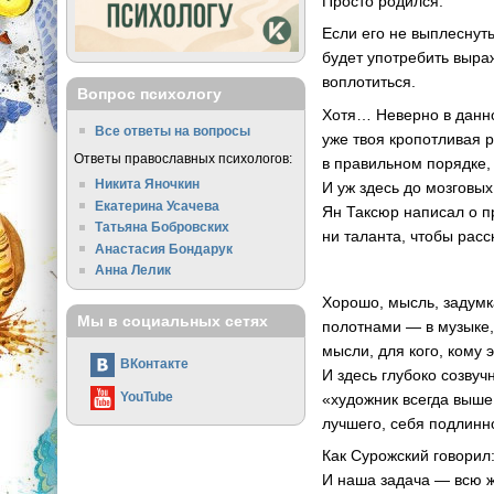
Просто родился.
Если его не выплеснуть
будет употребить выраж
воплотиться.
Вопрос психологу
Хотя… Неверно в данно
Все ответы на вопросы
уже твоя кропотливая 
Ответы православных психологов:
в правильном порядке,
Никита Яночкин
И уж здесь до мозговых
Екатерина Усачева
Ян Таксюр написал о п
Татьяна Бобровских
ни таланта, чтобы расс
Анастасия Бондарук
Анна Лелик
Хорошо, мысль, задумк
Мы в социальных сетях
полотнами — в музыке, 
мысли, для кого, кому 
ВКонтакте
И здесь глубоко созву
YouTube
«художник всегда выше 
лучшего, себя подлинн
Как Сурожский говорил
И наша задача — всю жи