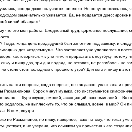
учились, иногда даже получается неплохо. Но попутно оказалось, 
дходом замечательно уживается. Да, не поддается дрессировке 
акой силой обладает!
у что это моя работа. Ежедневный труд, церковное послушание, 
оста.
? Тогда, когда день предыдущий был заполнен под завязку, и сле
ригодных для «вздремнуть». Что заставляет уже улегшегося в пост
воре, как говорится, «глупа ніч», и прирастать к ноутбуку, потому ч
я сижу и пишу два, три дня подряд, не вставая, не разгибаясь, не за
 на столе стоит холодный с прошлого утра? Для кого я пишу в этот
тить на эти вопросы, когда впервые, не так давно, услышала и про
 Рахманинова. Сорок минут музыки, сто инструментов симфоничес
епиано — буря звуков, эмоций, ассоциаций, воспоминаний… Вот ка
это родилось, не выплеснуть то, что он слышал, вовне, в мир? Он пи
а. В нем, внутри.
еко не Рахманинов, но пишу, наверное, тоже потому, что текст уже 
существует, и не уверена, что слишком уж причастна к его создани