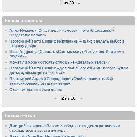
1 из 20
→
Новые интервью
Алла Немцова: Счастливый человек — это благодарный
Создателю человек
Протоиерей Пётр Винник: Искушение — шанс сделать выбор в
сторону добра
Инна Андреева (Сапега): «Святые могут быть очень близкими
людьми»
Может ли море состоять сплошь из «Девятых валов»?
Протоиерей Пётр Винник: «Для любящего отца мы всегда будем
детьми, несмотря на возраст»
Протоиерей Андрей Спиридонов: «Озабоченность собой
замаскирована лозунгами веры»
О рассуждении и осуждении
←
2 из 10
→
Новые статьи
Дмитрий Косырев: «Во имя свободы всем демократическим
странам велят ввести цензуру»
Джорджо Агамбен. Медицина как религия