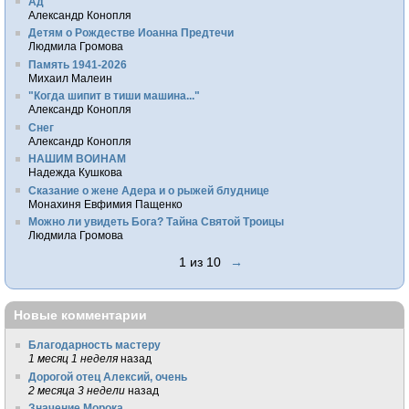
Ад
Александр Конопля
Детям о Рождестве Иоанна Предтечи
Людмила Громова
Память 1941-2026
Михаил Малеин
"Когда шипит в тиши машина..."
Александр Конопля
Снег
Александр Конопля
НАШИМ ВОИНАМ
Надежда Кушкова
Сказание о жене Адера и о рыжей блуднице
Монахиня Евфимия Пащенко
Можно ли увидеть Бога? Тайна Святой Троицы
Людмила Громова
1 из 10
→
Новые комментарии
Благодарность мастеру
1 месяц 1 неделя
назад
Дорогой отец Алексий, очень
2 месяца 3 недели
назад
Значение Морока