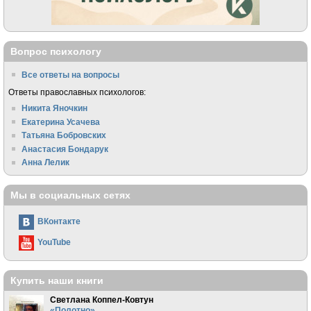
Вопрос психологу
Все ответы на вопросы
Ответы православных психологов:
Никита Яночкин
Екатерина Усачева
Татьяна Бобровских
Анастасия Бондарук
Анна Лелик
Мы в социальных сетях
ВКонтакте
YouTube
Купить наши книги
Светлана Коппел-Ковтун
«Полотно»