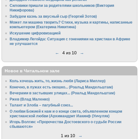
Силовики пришли за родителями школьников (Виктория
Никифорова)
Забудем казнь за вкусный сыр (Георгий Зотов)
Может ли машина творить? Стихи, музыка и картины, написанные
компьютером (Екатерина Никитина)
Искушение цифровизацией
Владимир Легойда: Ситуация с гонениями на христиан в Африке
не улучшается
←
4 из 10
→
Новое в Читальном зале
Коль хочешь жить, то, жизнь любя (Лариса Миллер)
Конечно, в лужах есть окошко... (Роальд Мандельштам)
Вечерами в застывших улицах... (Роальд Мандельштам)
Ржев (Влад Маленко)
Талант и Злоба – пагубный союз...
О любви Божией к нам и о конце света, объявленном концом
христианской любви (Архимандрит Иакинф (Унчуляк)
Игорь Волгин: «Пророчества Достоевского о судьбе России
сбываются»
1 из 10
→