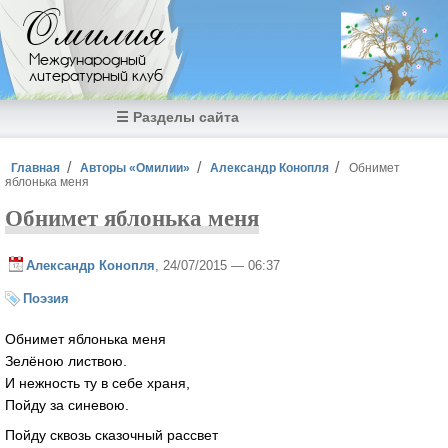
Перейти к основному содержанию
Омилия
Международный
литературный клуб
☰ Разделы сайта
Вы здесь
Главная
Авторы «Омилии»
Александр Конопля
Обнимет
яблонька меня
Обнимет яблонька меня
Александр Конопля
, 24/07/2015 — 06:37
Поэзия
Обнимет яблонька меня
Зелёною листвою.
И нежность ту в себе храня,
Пойду за синевою.
Пойду сквозь сказочный рассвет