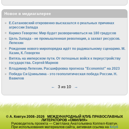
Новое в медиагалерее
Е.Сатановский откровенно высказался о реальных причинах
агрессии Запада
Каринэ Геворгян: Мир будет разворачиваться на 180 градусов
Цель Запада - не промышленная революция, а захват ресурсов.
Лепехин
Рождение нового миропорядка идёт по радикальному сценарию. М.
Хазин, К. Геворгян
Витязь на имперском пути. От потешных войск к переустройству
государства. Сергей Марнов
Владимир Лепехин. Расшифровка прогноза "Economist" на 2023
Победа Си Цзиньпина - это геополитическая победа России. Н.
Вавилов
←
3 из 10
→
© А. Ковтун 2008–2026 МЕЖДУНАРОДНЫЙ КЛУБ ПРАВОСЛАВНЫХ
ЛИТЕРАТОРОВ «ОМИЛИЯ»
Руководитель проекта — Светлана Анатольевна Коппел-Ковтун.
При использования материалов сайта, активная ссылка на
Клуб