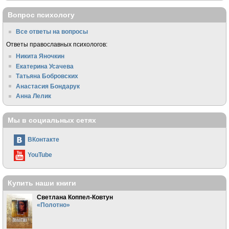
Вопрос психологу
Все ответы на вопросы
Ответы православных психологов:
Никита Яночкин
Екатерина Усачева
Татьяна Бобровских
Анастасия Бондарук
Анна Лелик
Мы в социальных сетях
ВКонтакте
YouTube
Купить наши книги
Светлана Коппел-Ковтун
«Полотно»