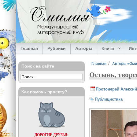
Перейти к основному содержанию
Омилия
Международный
литературный клуб
Главная
Рубрики
Авторы
Книги
Ин
Вы здесь
Главная
Авторы «Ом
Поиск на сайте
Остынь, творе
Протоиерей Алексий
Как помочь проекту?
Публицистика
ДОРОГИЕ ДРУЗЬЯ!