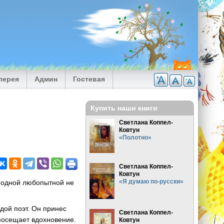
лерея
Админ
Гостевая
Купить наши книги
Светлана Коппел-
Ковтун
«Полотно»
Светлана Коппел-
Ковтун
«Я думаю по-русски»
м одной любопытной не
дой поэт. Он принес
Светлана Коппел-
 посещает вдохновение.
Ковтун