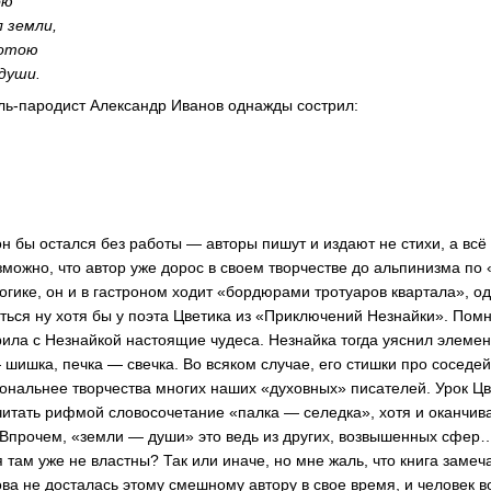
ою
 земли,
лотою
души.
ль-пародист Александр Иванов однажды сострил:
он бы остался без работы — авторы пишут и издают не стихи, а всё
можно, что автор уже дорос в своем творчестве до альпинизма по 
огике, он и в гастроном ходит «бордюрами тротуаров квартала», о
ться ну хотя бы у поэта Цветика из «Приключений Незнайки». Помн
рила с Незнайкой настоящие чудеса. Незнайка тогда уяснил элемен
шишка, печка — свечка. Во всяком случае, его стишки про соседей
ональнее творчества многих наших «духовных» писателей. Урок Цв
считать рифмой словосочетание «палка — селедка», хотя и оканчив
 Впрочем, «земли — души» это ведь из других, возвышенных сфер
там уже не властны? Так или иначе, но мне жаль, что книга замеч
ва не досталась этому смешному автору в свое время, и человек в