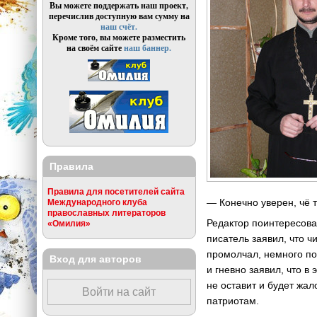
Вы можете поддержать наш проект,
перечислив доступную вам сумму на
наш счёт.
Кроме того, вы можете разместить
на своём сайте
наш баннер.
Правила
Правила для посетителей сайта
— Конечно уверен, чё 
Международного клуба
православных литераторов
Редактор поинтересова
«Омилия»
писатель заявил, что ч
промолчал, немного пог
Вход для авторов
и гневно заявил, что в 
не оставит и будет жал
Войти на сайт
патриотам.