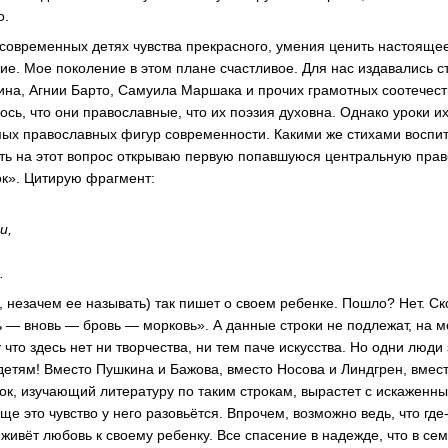
о.
современных детях чувства прекрасного, умения ценить настоящее
ие. Мое поколение в этом плане счастливое. Для нас издавались с
ина, Агнии Барто, Самуила Маршака и прочих грамотных соотечест
ось, что они православные, что их поэзия духовна. Однако уроки и
мых православных фигур современности. Какими же стихами восп
ь на этот вопрос открываю первую попавшуюся центральную право
ок». Цитирую фрагмент:
и,
.
 незачем ее называть) так пишет о своем ребенке. Пошло? Нет. С
 — вновь — бровь — морковь». А данные строки не подлежат, на мо
что здесь нет ни творчества, ни тем паче искусства. Но одни люди 
 детям! Вместо Пушкина и Бажова, вместо Носова и Линдгрен, вмес
нок, изучающий литературу по таким строкам, вырастет с искаженн
ще это чувство у него разовьётся. Впрочем, возможно ведь, что где
 живёт любовь к своему ребенку. Все спасение в надежде, что в се