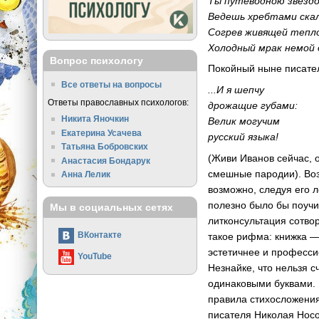
Ты путеводною звезд
Ведешь хребтами скал
Согрев живящей теп
Холодный мрак немой 
Вопрос психологу
Покойный ныне писате
Все ответы на вопросы
...И я шепчу
Ответы православных психологов:
дрожащие губами:
Никита Яночкин
Велик могучим
Екатерина Усачева
русский языка!
Татьяна Бобровских
(Живи Иванов сейчас, 
Анастасия Бондарук
смешные пародии). Воз
Анна Лелик
возможно, следуя его л
полезно было бы поучи
Мы в социальных сетях
литконсультация сотво
ВКонтакте
такое рифма: книжка — 
эстетичнее и професси
YouTube
Незнайке, что нельзя 
одинаковыми буквами.
правила стихосложения 
писателя Николая Носо