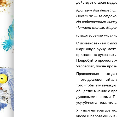
действует старая мудро
Кропает для детей с
Печет их — за строко
Но собственным сынку
Читает только Марш
(стихотворение украинс
С исчезновением былог
шариковую ручку, може
признанных духовных л
Попробуйте прочесть х
Часовских, после про
Православие — это даж
— это драгоценный алм
того чтобы эту велику
обществе мнение о прав
духовными поэтами. По
усугубляется тем, что а
Учиться литературе мо
числе и работающих в 