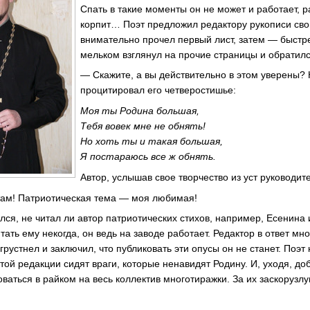
Спать в такие моменты он не может и работает, ра
корпит… Поэт предложил редактору рукописи свои
внимательно прочел первый лист, затем — быстр
мельком взглянул на прочие страницы и обратилс
— Скажите, а вы действительно в этом уверены? Н
процитировал его четверостишье:
Моя ты Родина большая,
Тебя вовек мне не обнять!
Но хоть ты и такая большая,
Я постараюсь все ж обнять.
Автор, услышав свое творчество из уст руководит
там! Патриотическая тема — моя любимая!
лся, не читал ли автор патриотических стихов, например, Есенина
итать ему некогда, он ведь на заводе работает. Редактор в ответ мн
рустнел и заключил, что публиковать эти опусы он не станет. Поэт
этой редакции сидят враги, которые ненавидят Родину. И, уходя, доб
оваться в райком на весь коллектив многотиражки. За их заскорузл