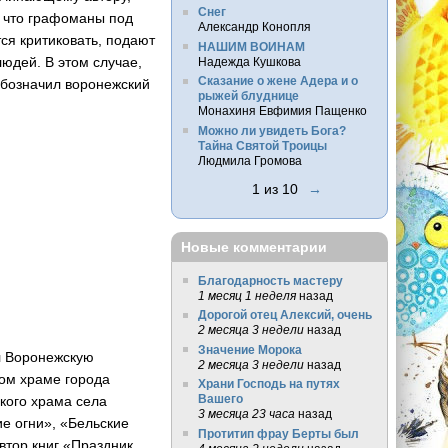
Снег
м, что графоманы под
Александр Конопля
ся критиковать, подают
НАШИМ ВОИНАМ
людей. В этом случае,
Надежда Кушкова
Сказание о жене Адера и о
обозначил воронежский
рыжей блуднице
Монахиня Евфимия Пащенко
Можно ли увидеть Бога?
Тайна Святой Троицы
Людмила Громова
1 из 10
→
Новые комментарии
Благодарность мастеру
1 месяц 1 неделя
назад
Дорогой отец Алексий, очень
2 месяца 3 недели
назад
Значение Морока
л Воронежскую
2 месяца 3 недели
назад
ком храме города
Храни Господь на путях
Вашего
ского храма села
3 месяца 23 часа
назад
е огни», «Бельские
Протитип фрау Берты был
втор книг «Праздник