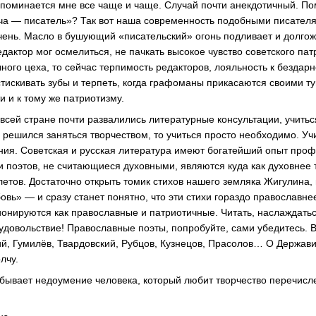
вспоминается мне все чаще и чаще. Случай почти анекдотичный. П
укча — писатель»? Так вот наша современность подобными писателя
чень. Масло в бушующий «писательский» огонь подливает и долго
едактор мог осмелиться, не пачкать высокое чувство советского па
ного цеха, то сейчас терпимость редакторов, лояльность к бездар
стискивать зубы и терпеть, когда графоманы прикасаются своими т
и и к тому же патриотизму.
 всей стране почти развалились литературные консультации, учитьс
 решился заняться творчеством, то учиться просто необходимо. Учи
ния. Советская и русская литература имеют богатейший опыт про
хи поэтов, не считающиеся духовными, являются куда как духовнее 
тов. Достаточно открыть томик стихов нашего земляка Жигулина, 
вь» — и сразу станет понятно, что эти стихи гораздо православне
ионируются как православные и патриотичные. Читать, наслаждатьс
 удовольствие! Православные поэты, попробуйте, сами убедитесь. 
ий, Гумилёв, Твардовский, Рубцов, Кузнецов, Прасолов… О Держав
лчу.
 бывает недоумение человека, который любит творчество перечисле