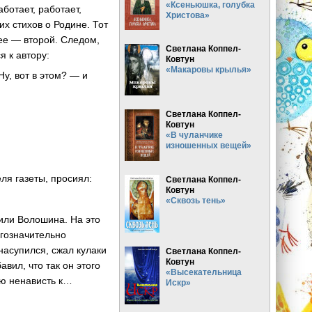
«Ксеньюшка, голубка
ботает, работает,
Христова»
х стихов о Родине. Тот
ее — второй. Следом,
Светлана Коппел-
я к автору:
Ковтун
«Макаровы крылья»
у, вот в этом? — и
Светлана Коппел-
Ковтун
«В чуланчике
изношенных вещей»
еля газеты, просиял:
Светлана Коппел-
Ковтун
«Сквозь тень»
 или Волошина. На это
огозначительно
 насупился, сжал кулаки
Светлана Коппел-
Ковтун
авил, что так он этого
«Высекательница
ую ненависть к…
Искр»