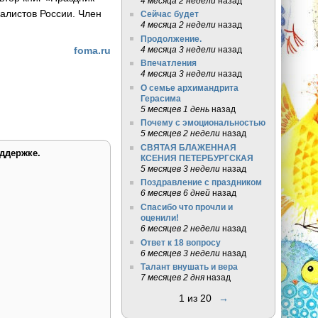
4 месяца 2 недели
назад
алистов России. Член
Сейчас будет
4 месяца 2 недели
назад
Продолжение.
4 месяца 3 недели
назад
foma.ru
Впечатления
4 месяца 3 недели
назад
О семье архимандрита
Герасима
5 месяцев 1 день
назад
Почему с эмоциональностью
5 месяцев 2 недели
назад
СВЯТАЯ БЛАЖЕННАЯ
ддержке.
КСЕНИЯ ПЕТЕРБУРГСКАЯ
5 месяцев 3 недели
назад
Поздравление с праздником
6 месяцев 6 дней
назад
Спасибо что прочли и
оценили!
6 месяцев 2 недели
назад
Ответ к 18 вопросу
6 месяцев 3 недели
назад
Талант внушать и вера
7 месяцев 2 дня
назад
1 из 20
→