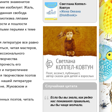
омните знаменитое
Светлана Коппел-
ми изобилует. Жаль,
Ковтун
«Жена Океана
жданная свобода
(DiskBook)»
триотизма ляпами
ности и пошлости
упыми перьями к теме
я литературе все равно
ться, читая мастеров,
фессионального
творчества
прочесть его
е и патриотичнее
я творчеством поэтов
В нашей литературе
Случайная цитата
ине, Жуковском и
Если бы вы знали, как редко
нных поэтов, читать
нас понимают правильно,
вы бы чаще молчали.