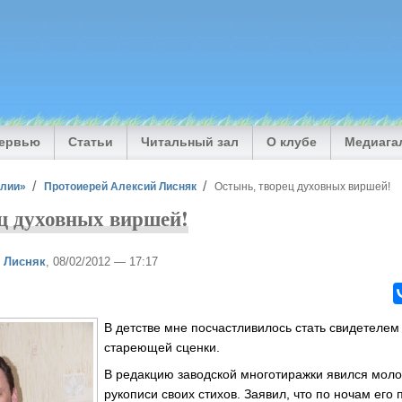
тервью
Статьи
Читальный зал
О клубе
Медиага
илии»
Протоиерей Алексий Лисняк
Остынь, творец духовных виршей!
ц духовных виршей!
 Лисняк
, 08/02/2012 — 17:17
В детстве мне посчастливилось стать свидетеле
стареющей сценки.
В редакцию заводской многотиражки явился моло
рукописи своих стихов. Заявил, что по ночам его