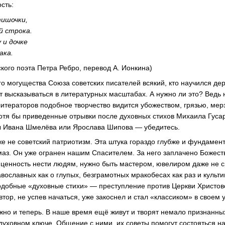
сть:
тишочки,
й строка.
 и дочке
ака.
кого поэта Петра Ребро, перевод А. Ионкина)
о могущества Союза советских писателей всякий, кто научился дер
т высказываться в литературных масштабах. А нужно ли это? Ведь
итераторов подобное творчество видится убожеством, грязью, мер
отя бы приведенные отрывки после духовных стихов Михаила Гуса
зы Ивана Шмелёва или Ярослава Шипова — убедитесь.
е не советский патриотизм. Эта штука гораздо глубже и фундамен
аз. Он уже огранен нашим Спасителем. За него заплачено Божест
ю ценность нести людям, нужно быть мастером, ювелиром даже не с
ославных как о глупых, безграмотных мракобесах как раз и культи
добные «духовные стихи» — преступление против Церкви Христов
втор, не успев начаться, уже закоснел и стал «классиком» в своем у
жно и теперь. В наше время ещё живут и творят немало признанных
духовном ключе. Общение с ними, их советы помогут состояться 