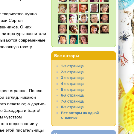
 творчество нужно
тихи Сергея
венников. О них,
х литературы воспитали
итываются современные
славную газету.
Все авторы
1-я страница
2-я страница
3-я страница
4-я страница
5-я страница
корее страшно. Пошло
6-я страница
й взгляд, никакой
7-я страница
это печатают, а другие-
8-я страница
то Заходера и Барто!
Все авторы на одной
ым чувством
странице
-то в подсознании у
мье этой писательницы