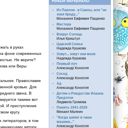
Новые материалы
Из Павлов - в Савлы, или "не
зная броду..."
Монахиня Евфимия Пащенко
Мастера
Монахиня Евфимия Пащенко
Вокруг Солнца
Илья Криштул
Царской Семье
жать в руках
Надежда Кушкова
 на фоне современных
Зовут... зовут они меня
Надежда Кушкова
зостью. Не верите?
Первый луч
рова или Веры
Александр Конопля
Сосед
Александр Конопля
тальнее. Православие
Ад
венной кровью. Для
Александр Конопля
реднего звена. В
Детям о Рождестве Иоанна
Предтечи
вируется такими вот
Людмила Громова
ой. И преступление
Память 1941-2026
Михаил Малеин
зком кругу.
"Когда шипит в тиши
 литераторов, в том
машина..."
Александр Конопля
начинающему автору,