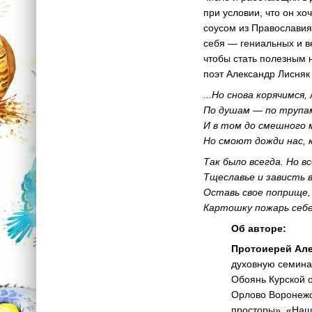
при условии, что он хо
соусом из Православия
себя — гениальных и ве
чтобы стать полезным 
поэт Александр Лисняк
...Но снова корячимся
По душам — по трупа
И в том до смешного м
Но смоют дожди нас, к
Так было всегда. Но 
Тщеславье и зависть в
Оставь свое поприще,
Картошку пожарь себе
Об авторе:
Протоиерей Але
духовную семина
Обоянь Курской о
Орлово Воронежс
просторы», «Наш 