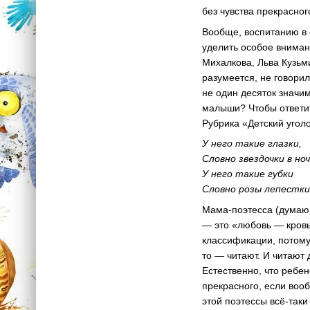
без чувства прекрасног
Вообще, воспитанию в 
уделить особое вниман
Михалкова, Льва Кузьм
разумеется, не говорил
не один десяток значи
малыши? Чтобы ответит
Рубрика «Детский угол
У него такие глазки,
Словно звездочки в ноч
У него такие губки
Словно розы лепестки
Мама-поэтесса (думаю,
— это «любовь — кровь
классификации, потому 
то — читают. И читают
Естественно, что ребе
прекрасного, если вооб
этой поэтессы всё-таки