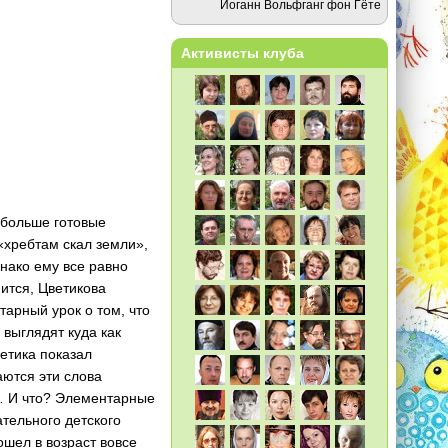
Иоганн Вольфганг фон Гёте
Активисты клуба
 больше готовые
«хребтам скал земли»,
днако ему все равно
ится, Цветикова
тарный урок о том, что
 выглядят куда как
етика показал
аются эти слова
… И что? Элементарные
ательного детского
ошел в возраст вовсе