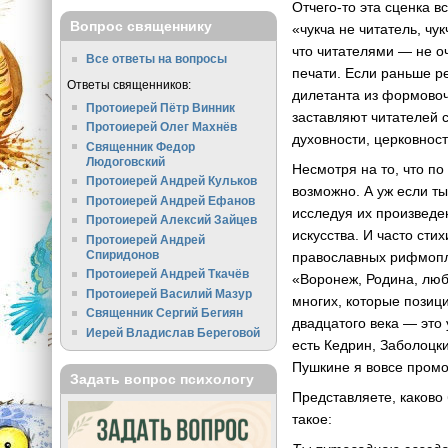
Отчего-то эта сценка 
Вопрос священнику
«чукча не читатель, ч
что читателями — не о
Все ответы на вопросы
печати. Если раньше р
Ответы священников:
дилетанта из формовоч
Протоиерей Пётр Винник
заставляют читателей 
Протоиерей Олег Махнёв
духовности, церковност
Священник Федор
Людоговский
Несмотря на то, что по
Протоиерей Андрей Кульков
возможно. А уж если ты
Протоиерей Андрей Ефанов
исследуя их произведе
Протоиерей Алексий Зайцев
искусства. И часто сти
Протоиерей Андрей
Спиридонов
православных рифмопле
Протоиерей Андрей Ткачёв
«Воронеж, Родина, любо
Протоиерей Василий Мазур
многих, которые позиц
Священник Сергий Бегиян
двадцатого века — это
Иерей Владислав Береговой
есть Кедрин, Заболоцк
Пушкине я вовсе промо
Задать вопрос психологу
Представляете, каково
такое: