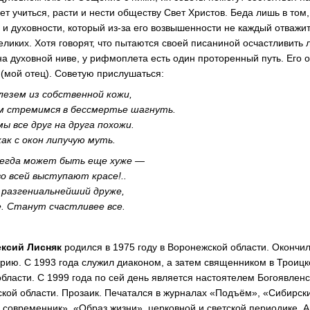
чет учиться, расти и нести обществу Свет Христов. Беда лишь в то
 и духовности, который из-за его возвышенности не каждый отважит
ликих. Хотя говорят, что пытаются своей писаниной осчастливить 
на духовной ниве, у рифмоплета есть один проторенный путь. Его 
 (мой отец). Советую прислушаться:
, лезем из собственной кожи,
м стремимся в бессмертье шагнуть.
ы все друг на друга похожи.
ак с окон липучую муть.
всегда может быть еще хуже —
о всей выступают красе!..
 разгениальнейший друже,
. Станут счастливее все.
ксий Лисняк
родился в 1975 году в Воронежской области. Окончи
рию. С 1993 года служил диаконом, а затем священником в Троиц
бласти. С 1999 года по сей день является настоятелем Богоявлен
кой области. Прозаик. Печатался в журналах «Подъём», «Сибирски
современник», «Образ жизни», церковной и светской периодике. А