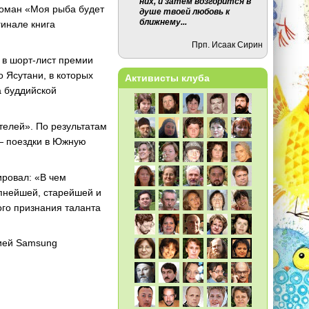
них, и затем возгорится в
роман «Моя рыба будет
душе твоей любовь к
ближнему...
гинале книга
Прп. Исаак Сирин
 в шорт-лист премии
 Ясутани, в которых
Активисты клуба
а буддийской
телей». По результатам
 — поездки в Южную
ровал: «В чем
упнейшей, старейшей и
ого признания таланта
нией Samsung