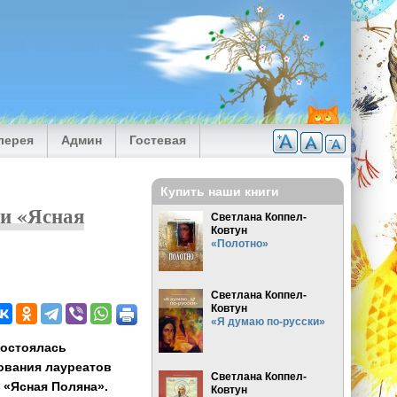
лерея
Админ
Гостевая
Купить наши книги
и «Ясная
Светлана Коппел-
Ковтун
«Полотно»
Светлана Коппел-
Ковтун
«Я думаю по-русски»
состоялась
ования лауреатов
Светлана Коппел-
 «Ясная Поляна».
Ковтун