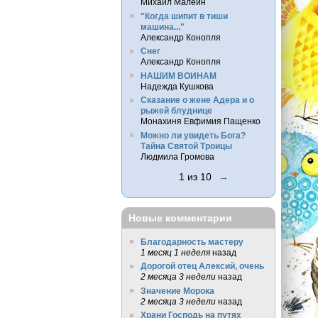
Михаил Малеин
"Когда шипит в тиши
машина..."
Александр Конопля
Снег
Александр Конопля
НАШИМ ВОИНАМ
Надежда Кушкова
Сказание о жене Адера и о
рыжей блуднице
Монахиня Евфимия Пащенко
Можно ли увидеть Бога?
Тайна Святой Троицы
Людмила Громова
1 из 10
→
Новые комментарии
Благодарность мастеру
1 месяц 1 неделя
назад
Дорогой отец Алексий, очень
2 месяца 3 недели
назад
Значение Морока
2 месяца 3 недели
назад
Храни Господь на путях