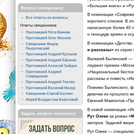
«Большая книга» и «Ру
Вопрос священнику
В номинации «Современ
Все ответы на вопросы
короткого списков. В э
Ответы священников:
написанную более 40 л
Протоиерей Пётр Винник
о геноциде армян и осу
Протоиерей Олег Махнёв
В номинации «Детство
Священник Федор
Людоговский
и рассказы»
из серии
Протоиерей Андрей Кульков
Валерий Былинский — п
Протоиерей Андрей Ефанов
лауреат премии «Москв
Протоиерей Алексий Зайцев
«Национальный бестсел
Протоиерей Андрей
Спиридонов
рассказы и повесть «И
Протоиерей Андрей Ткачёв
Помимо Былинского, фи
Протоиерей Василий Мазур
девочки из прошлого в
Священник Сергий Бегиян
Иерей Владислав Береговой
Евгений Мамонтов «При
В новой номинации «И
Задать вопрос психологу
Рут Озеки
за роман
«М
авторов. Задачей жюри
Рут Озеки — специалис