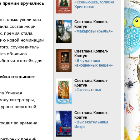
«Ксеньюшка, голубка
е премии вручались
Христова»
не только увеличила
Светлана Коппел-
нила состав жюри
Ковтун
«Макаровы крылья»
к, премия стала
нию новой номинации
того, соучредитель
Светлана Коппел-
ics объявила
Ковтун
ыбор читателей» для
«В чуланчике
изношенных вещей»
ейха открывает
Светлана Коппел-
Ковтун
«Сквозь тень»
ла Улицкая
роду литературы,
турных писателей,
Светлана Коппел-
Ковтун
«Высекательница
сходит во времена
Искр»
тературных премий