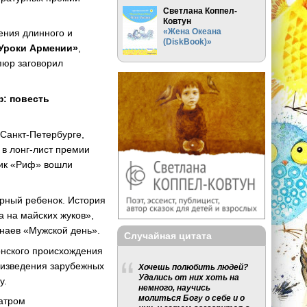
Светлана Коппел-
Ковтун
«Жена Океана
ения длинного и
(DiskBook)»
Уроки Армении»
,
пюр заговорил
: повесть
Санкт-Петербурге,
 в лонг-лист премии
ник «Риф» вошли
рный ребенок. История
а на майских жуков»,
наев «Мужской день».
Случайная цитата
онского происхождения
оизведения зарубежных
Хочешь полюбить людей?
Удались от них хоть на
у.
немного, научись
молиться Богу о себе и о
еатром