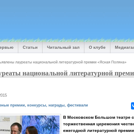
тервью
Статьи
Читальный зал
О клубе
Медиага
ъявлены лауреаты национальной литературной премии «Ясная Поляна»
уреаты национальной литературной преми
2015
рные премии, конкурсы, награды, фестивали
В Московском Большом театре 
торжественная церемония честв
ежегодной литературной премии