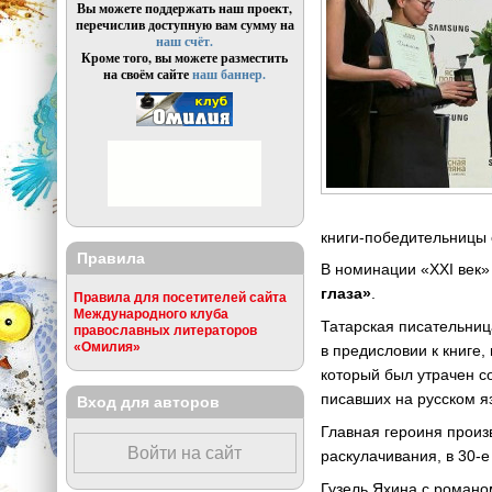
Вы можете поддержать наш проект,
перечислив доступную вам сумму на
наш счёт.
Кроме того, вы можете разместить
на своём сайте
наш баннер.
книги-победительницы 
Правила
В номинации «XXI век
глаза»
.
Правила для посетителей сайта
Международного клуба
Татарская писательниц
православных литераторов
«Омилия»
в предисловии к книге
который был утрачен с
писавших на русском я
Вход для авторов
Главная героиня произ
Войти на сайт
раскулачивания, в 30-е
Гузель Яхина с романо