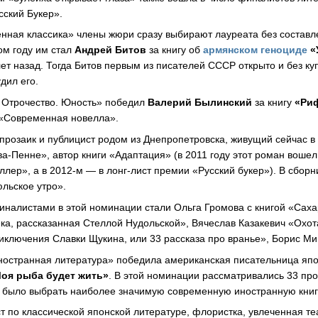
сский Букер».
ная классика» члены жюри сразу выбирают лауреата без составл
том году им стал
Андрей Битов
за книгу об
армянском геноциде
«
ет назад. Тогда Битов первым из писателей СССР открыто и без ку
дил его.
. Отрочество. Юность» победил
Валерий Былинский
за книгу
«Риф
 «Современная новелла».
розаик и публицист родом из Днепропетровска, живущий сейчас в 
а-Пенне», автор книги «Адаптация» (в 2011 году этот роман вошел
лер», а в 2012-м — в лонг-лист премии «Русский букер»). В сбор
юльское утро».
налистами в этой номинации стали Ольга Громова с книгой «Саха
ека, рассказанная Стеллой Нудольской», Вячеслав Казакевич «Охот
ключения Славки Щукина, или 33 рассказа про вранье», Борис Ми
ностранная литература» победила американская писательница яп
оя рыба будет жить»
. В этой номинации рассматривались 33 пр
 было выбрать наиболее значимую современную иностранную книг
т по классической японской литературе, флористка, увлеченная т