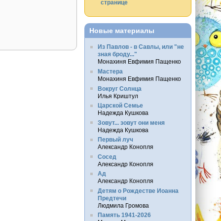
странице
Новые материалы
Из Павлов - в Савлы, или "не
зная броду..."
Монахиня Евфимия Пащенко
Мастера
Монахиня Евфимия Пащенко
Вокруг Солнца
Илья Криштул
Царской Семье
Надежда Кушкова
Зовут... зовут они меня
Надежда Кушкова
Первый луч
Александр Конопля
Сосед
Александр Конопля
Ад
Александр Конопля
Детям о Рождестве Иоанна
Предтечи
Людмила Громова
Память 1941-2026