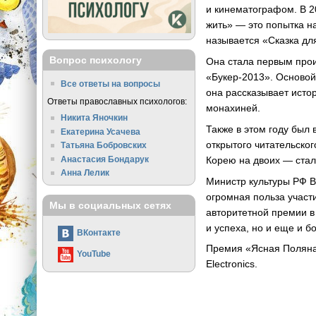
и кинематографом. В 2
жить» — это попытка на
называется «Сказка дл
Вопрос психологу
Она стала первым про
«Букер-2013». Основой
Все ответы на вопросы
она рассказывает исто
Ответы православных психологов:
монахиней.
Никита Яночкин
Также в этом году был
Екатерина Усачева
открытого читательско
Татьяна Бобровских
Анастасия Бондарук
Корею на двоих — стал
Анна Лелик
Министр культуры РФ 
огромная польза участ
Мы в социальных сетях
авторитетной премии в
и успеха, но и еще и 
ВКонтакте
Премия «Ясная Поляна»
YouTube
Electronics.