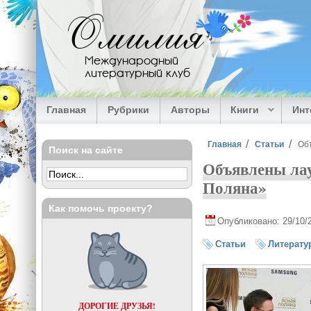
Перейти к основному содержанию
Омилия
Международный
литературный клуб
Главная
Рубрики
Авторы
Книги
Ин
Вы здесь
Главная
Статьи
Об
Поиск на сайте
Объявлены ла
Поляна»
Как помочь проекту?
Опубликовано: 29/10/
Статьи
Литерату
ДОРОГИЕ ДРУЗЬЯ!