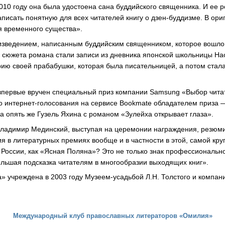
010 году она была удостоена сана буддийского священника. И ее 
писать понятную для всех читателей книгу о дзен-буддизме. В ори
я временного существа».
изведением, написанным буддийским священником, которое вошло
 сюжета романа стали записи из дневника японской школьницы Нао
рию своей прабабушки, которая была писательницей, а потом стал
 впервые вручен специальный приз компании Samsung «Выбор чита
го интернет-голосования на сервисе Bookmate обладателем приза
а опять же Гузель Яхина с романом «Зулейха открывает глаза».
Владимир Мединский, выступая на церемонии награждения, резюми
ия в литературных премиях вообще и в частности в этой, самой кр
 России, как «Ясная Поляна»? Это не только знак профессиональн
большая подсказка читателям в многообразии выходящих книг».
 учреждена в 2003 году Музеем-усадьбой Л.Н. Толстого и компа
Международный клуб православных литераторов «Омилия»