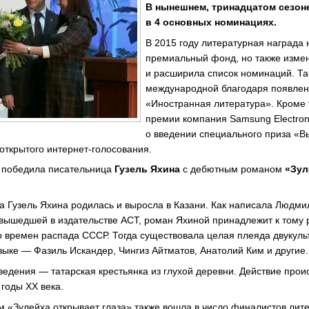
В нынешнем, тринадцатом сезон
в 4 основных номинациях.
В 2015 году литературная награда 
премиальный фонд, но также изме
и расширила список номинаций. Та
международной благодаря появле
«Иностранная литература». Кроме 
премии компания Samsung Electron
о введении специального приза «В
открытого интернет-голосования.
» победила писательница
Гузель Яхина
с дебютным романом
«Зул
а Гузель Яхина родилась и выросла в Казани. Как написала Людми
, вышедшей в издательстве АСТ, роман Яхиной принадлежит к тому 
о времен распада СССР. Тогда существовала целая плеяда двукуль
зыке — Фазиль Искандер, Чингиз Айтматов, Анатолий Ким и другие.
ведения — татарская крестьянка из глухой деревни. Действие прои
 годы XX века.
м «Зулейха открывает глаза» также вошла в число финалистов ли