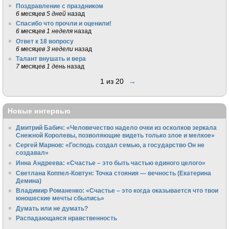
Поздравление с праздником
6 месяцев 5 дней
назад
Спасибо что прочли и оценили!
6 месяцев 1 неделя
назад
Ответ к 18 вопросу
6 месяцев 3 недели
назад
Талант внушать и вера
7 месяцев 1 день
назад
1 из 20
→
Новые интервью
Дмитрий Бабич: «Человечество надело очки из осколков зеркала
Снежной Королевы, позволяющие видеть только злое и мелкое»
Сергей Марнов: «Господь создал семью, а государство Он не
создавал»
Инна Андреева: «Счастье – это быть частью единого целого»
Светлана Коппел-Ковтун: Точка стояния — вечность (Екатерина
Демина)
Владимир Романенко: «Счастье – это когда оказывается что твои
юношеские мечты сбылись»
Думать или не думать?
Распадающаяся нравственность