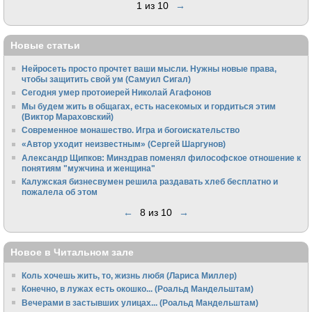
1 из 10
→
Новые статьи
Нейросеть просто прочтет ваши мысли. Нужны новые права,
чтобы защитить свой ум (Самуил Сигал)
Сегодня умер протоиерей Николай Агафонов
Мы будем жить в общагах, есть насекомых и гордиться этим
(Виктор Мараховский)
Cовременное монашество. Игра и богоискательство
«Автор уходит неизвестным» (Сергей Шаргунов)
Александр Щипков: Минздрав поменял философское отношение к
понятиям "мужчина и женщина"
Калужская бизнесвумен решила раздавать хлеб бесплатно и
пожалела об этом
←
8 из 10
→
Новое в Читальном зале
Коль хочешь жить, то, жизнь любя (Лариса Миллер)
Конечно, в лужах есть окошко... (Роальд Мандельштам)
Вечерами в застывших улицах... (Роальд Мандельштам)