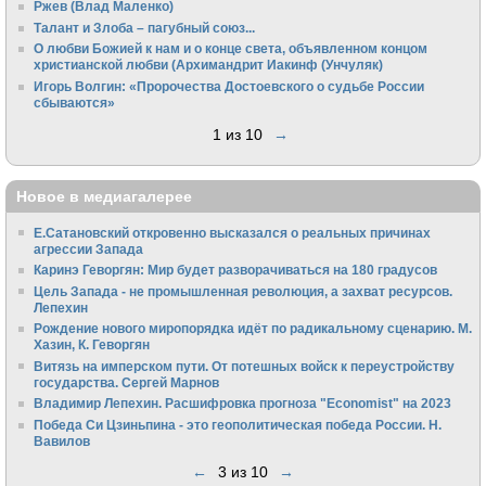
Ржев (Влад Маленко)
Талант и Злоба – пагубный союз...
О любви Божией к нам и о конце света, объявленном концом
христианской любви (Архимандрит Иакинф (Унчуляк)
Игорь Волгин: «Пророчества Достоевского о судьбе России
сбываются»
1 из 10
→
Новое в медиагалерее
Е.Сатановский откровенно высказался о реальных причинах
агрессии Запада
Каринэ Геворгян: Мир будет разворачиваться на 180 градусов
Цель Запада - не промышленная революция, а захват ресурсов.
Лепехин
Рождение нового миропорядка идёт по радикальному сценарию. М.
Хазин, К. Геворгян
Витязь на имперском пути. От потешных войск к переустройству
государства. Сергей Марнов
Владимир Лепехин. Расшифровка прогноза "Economist" на 2023
Победа Си Цзиньпина - это геополитическая победа России. Н.
Вавилов
←
3 из 10
→