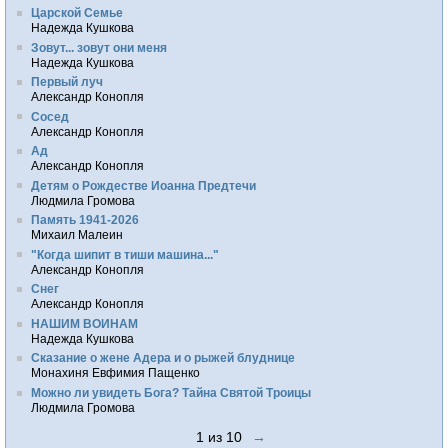
Царской Семье
Надежда Кушкова
Зовут... зовут они меня
Надежда Кушкова
Первый луч
Александр Конопля
Сосед
Александр Конопля
Ад
Александр Конопля
Детям о Рождестве Иоанна Предтечи
Людмила Громова
Память 1941-2026
Михаил Малеин
"Когда шипит в тиши машина..."
Александр Конопля
Снег
Александр Конопля
НАШИМ ВОИНАМ
Надежда Кушкова
Сказание о жене Адера и о рыжей блуднице
Монахиня Евфимия Пащенко
Можно ли увидеть Бога? Тайна Святой Троицы
Людмила Громова
1 из 10
→