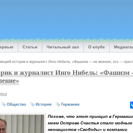
тервью
Статьи
Читальный зал
О клубе
Медиага
мецкий историк и журналист Инго Нибель: «Фашизм — не мнение, это — прес
рик и журналист Инго Нибель: «Фашизм 
ление»
2014
Общество
История
Германия
Похоже, что этот принцип в Германии 
моем Острове Счастья стало модным
неонацистов «Свободы» и компании