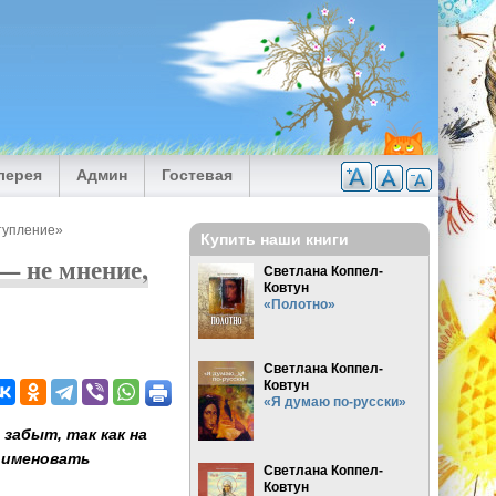
лерея
Админ
Гостевая
тупление»
Купить наши книги
— не мнение,
Светлана Коппел-
Ковтун
«Полотно»
Светлана Коппел-
Ковтун
«Я думаю по-русски»
забыт, так как на
 именовать
Светлана Коппел-
Ковтун