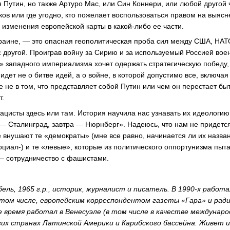
 Путин, но также Артуро Мас, или Син Коннери, или любой другой 
ков или где угодно, кто пожелает воспользоваться правом на выяс
 изменения европейской карты в какой-либо ее части.
краине, — это опасная геополитическая проба сил между США, НАТ
с другой. Проиграв войну за Сирию и за используемый Россией вое
а» западного империализма хочет одержать стратегическую победу,
идет не о битве идей, а о войне, в которой допустимо все, включая
не в том, что представляет собой Путин или чем он перестает быть
т.
ацисты здесь или там. История научила нас узнавать их идеологию
 — Сталинград, завтра — Нюрнберг». Надеюсь, что нам не придетс
 внушают те «демократы» (мне все равно, начинается ли их назван
оциал-) и те «левые», которые из политического оппортунизма пыт
 — сотрудничество с фашистами.
ель, 1965 г.р., историк, журналист и писатель. В 1990-х работа
 том числе, европейским корреспондентом газеты «Гара» и рад
е время работал в Венесуэле (в том числе в качестве междунар
угих странах Латинской Америки и Карибского бассейна. Живет 