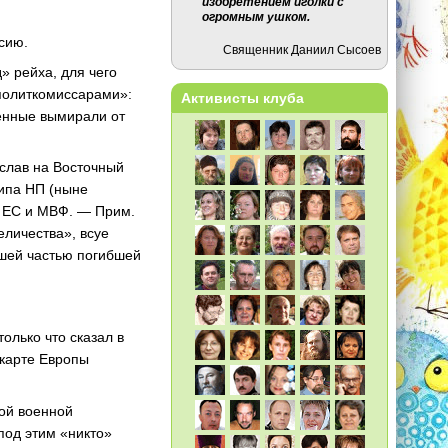
изобретением иголки с
огромным ушком.
сию.
Священник Даниил Сысоев
» рейха, для чего
«политкомиссарами»:
Активисты клуба
ленные вымирали от
ослав на Восточный
типа НП (ныне
 ЕС и МВФ. — Прим.
еличества», всуе
ьшей частью погибшей
олько что сказал в
 карте Европы
той военной
под этим «никто»