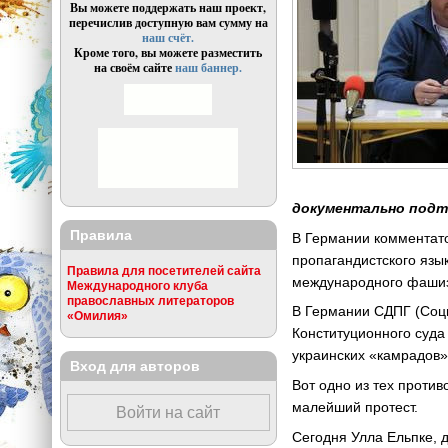
Вы можете поддержать наш проект,
перечислив доступную вам сумму на
наш счёт.
Кроме того, вы можете разместить
на своём сайте
наш баннер.
документально подт
Правила
В Германии комментатор
пропагандистского язы
Правила для посетителей сайта
международного фаши
Международного клуба
православных литераторов
В Германии СДПГ (Соц
«Омилия»
Конституционного суда
украинских «камрадов»
Вход для авторов
Вот одно из тех против
малейший протест.
Войти на сайт
Сегодня Улла Ельпке, 