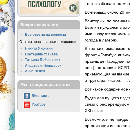
Тертш забывает по мен
Во-первых, около 20 м
Во-вторых, по планам 
Вопрос психологу
Берлин нуждался в раб
ими сразу же занимали
Все ответы на вопросы
голода в лагерях.
Ответы православных психологов:
В-третьих, испанское 
Никита Яночкин
Екатерина Усачева
фронт «Голубую дивизи
Татьяна Бобровских
правящая Народная па
Анастасия Бондарук
пер.), но также и ИСР
Анна Лелик
приемлющая название о
от рук франкистов. —
П
Мы в социальных сетях
Вот какое содержимое 
ВКонтакте
Будто для пущего издев
связи с референдумом 
YouTube
XXI века».
Возможно, я не придал
организации использов