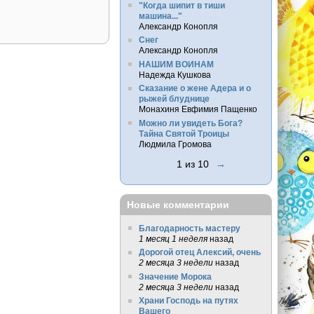
"Когда шипит в тиши
машина..."
Александр Конопля
Снег
Александр Конопля
НАШИМ ВОИНАМ
Надежда Кушкова
Сказание о жене Адера и о
рыжей блуднице
Монахиня Евфимия Пащенко
Можно ли увидеть Бога?
Тайна Святой Троицы
Людмила Громова
1 из 10
→
Новые комментарии
Благодарность мастеру
1 месяц 1 неделя
назад
Дорогой отец Алексий, очень
2 месяца 3 недели
назад
Значение Морока
2 месяца 3 недели
назад
Храни Господь на путях
Вашего