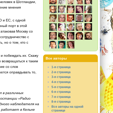
человек в Шотландии,
нение мнения
О и ЕС, с одной
нный порт в этой
 атаковав Москву со
 сотрудничество с
, но о том, кто с
 и побеждать их. Скажу
Все авторы
я возвращаться к таким
ие со слов
1-я страница
аются оправдывать то,
2-я страница
3-я страница
4-я страница
5-я страница
6-я страница
л в различных
7-я страница
иостанции «Радио
8-я страница
одного наблюдателя на
Все авторы на одной
и работает в Кельне
странице