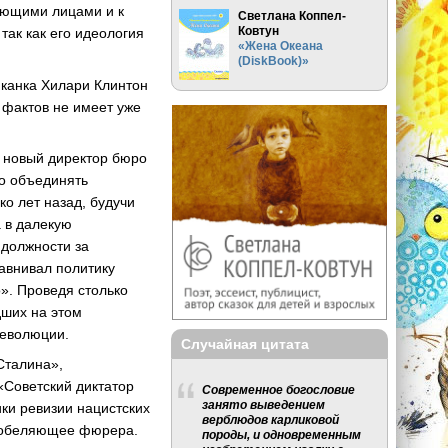
вующими лицами и к
Светлана Коппел-
Ковтун
ак как его идеология
«Жена Океана
(DiskBook)»
иканка Хилари Клинтон
 фактов не имеет уже
, новый директор бюро
го объединять
ко лет назад, будучи
а в далекую
 должности за
авнивал политику
». Проведя столько
дших на этом
Революции.
Случайная цитата
Сталина»,
 «Советский диктатор
Современное богословие
занято выведением
ики ревизии нацистских
верблюдов карликовой
, обеляющее фюрера.
породы, и одновременным