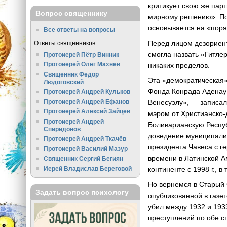
критикует свою же пар
Вопрос священнику
мирному решению». Пол
основывается на «поря
Все ответы на вопросы
Перед лицом дезориент
Ответы священников:
смогла назвать «Гитле
Протоиерей Пётр Винник
Протоиерей Олег Махнёв
никаких пределов.
Священник Федор
Эта «демократическая»
Людоговский
Фонда Конрада Аденауэ
Протоиерей Андрей Кульков
Протоиерей Андрей Ефанов
Венесуэлу», — записал
Протоиерей Алексий Зайцев
мэром от Христианско-
Протоиерей Андрей
Боливарианскую Респуб
Спиридонов
доведение муниципалит
Протоиерей Андрей Ткачёв
президента Чавеса с г
Протоиерей Василий Мазур
времени в Латинской А
Священник Сергий Бегиян
Иерей Владислав Береговой
континенте с 1998 г.,
Но вернемся в Старый 
Задать вопрос психологу
опубликованной в газе
убил между 1932 и 1933
преступлений по обе 