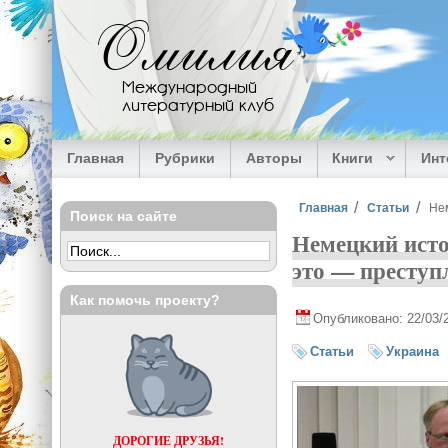
Перейти к основному содержанию
Омилия
Международный
литературный клуб
Главная
Рубрики
Авторы
Книги
Ин
Вы здесь
Главная
Статьи
Не
Поиск на сайте
Немецкий исто
это — преступ
Как помочь проекту?
Опубликовано: 22/03/
Статьи
Украина
ДОРОГИЕ ДРУЗЬЯ!