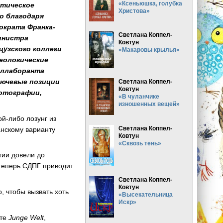
«Ксеньюшка, голубка
нтическое
Христова»
о благодаря
ократа Франка-
Светлана Коппел-
инистра
Ковтун
цузского коллеги
«Макаровы крылья»
деологические
коллаборанта
лючевые позиции
Светлана Коппел-
Ковтун
фотографии,
«В чуланчике
изношенных вещей»
ой-либо лозунг из
Светлана Коппел-
анскому варианту
Ковтун
«Сквозь тень»
ртии довели до
 теперь СДПГ приводит
Светлана Коппел-
Ковтун
, чтобы вызвать хоть
«Высекательница
Искр»
ете
Junge Welt
,