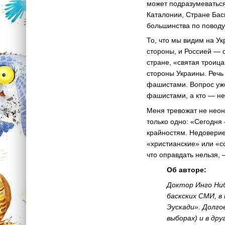
может подразумеваться
Каталонии, Стране Бас
большинства по поводу
То, что мы видим на У
стороны, и Россией — 
стране, «святая троиц
стороны Украины. Речь 
фашистами. Вопрос уже 
фашистами, а кто — не
Меня тревожат не неон
только одно: «Сегодня
крайностям. Недоверие
«христианские» или «с
что оправдать нельзя,
Об авторе:
Доктор Инго Ниб
баскских СМИ, в
Эускади». Долго
выборах) и в др