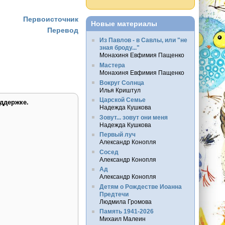
Первоисточник
Новые материалы
Перевод
Из Павлов - в Савлы, или "не
зная броду..."
Монахиня Евфимия Пащенко
Мастера
Монахиня Евфимия Пащенко
Вокруг Солнца
Илья Криштул
Царской Семье
ддержке.
Надежда Кушкова
Зовут... зовут они меня
Надежда Кушкова
Первый луч
Александр Конопля
Сосед
Александр Конопля
Ад
Александр Конопля
Детям о Рождестве Иоанна
Предтечи
Людмила Громова
Память 1941-2026
Михаил Малеин