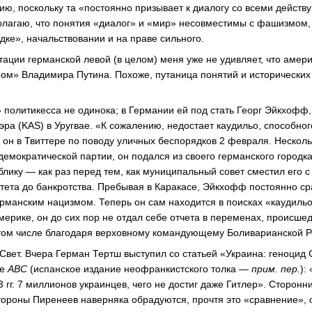
тию, поскольку та «постоянно призывает к диалогу со всеми дейст
агаю, что понятия «диалог» и «мир» несовместимы с фашизмом, т
дке», начальствовании и на праве сильного.
ации германской левой (в целом) меня уже не удивляет, что амер
ром» Владимира Путина. Похоже, путаница понятий и исторических
 политикесса не одинока; в Германии ей под стать Георг Эйкхофф
ра (KAS) в Уругвае. «К сожалению, недостает каудильо, способно
 он в Твиттере по поводу уличных беспорядков 2 февраля. Несколь
демократической партии, он подался из своего германского городк
лику — как раз перед тем, как муниципальный совет сместил его с
ета до банкротства. Пребывая в Каракасе, Эйкхофф постоянно ср
ерманским нацизмом. Теперь он сам находится в поисках «каудильо
мерике, он до сих пор не отдал себе отчета в переменах, происше
 в том числе благодаря верховному командующему Боливарианской 
Свет. Вчера Герман Тертш выступил со статьей «Украина: геноцид 
те
ABC
(испанское издание неофранкистского толка —
прим. пер.
):
 гг. 7 миллионов украинцев, чего не достиг даже Гитлер». Сторонн
стороны Пиренеев наверняка обрадуются, прочтя это «сравнение»