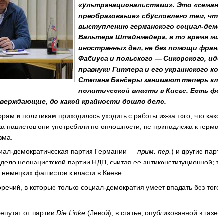
«ультранационалистами». Это «сема
преобразование» обусловлено тем, чт
выступлению германского социал-дем
Вальтера Штайнмейера, в то время м
иностранных дел, не без помощи фран
Фабиуса и польского — Сикорского, и
правнуки Гитлера и его украинского 
Степана Бандеры занимают теперь к
политической власти в Киеве. Есть 
верждающие, до какой крайности дошло дело.
ам и политикам приходилось уходить с работы из-за того, что как
ка нацистов они употребили по оплошности, не принадлежа к герм
зма.
иал-демократическая партия Германии —
прим. пер.
) и другие па
 дело неонацистской партии НДП, считая ее антиконституционной;
 немецких фашистов к власти в Киеве.
оречий, в которые только социал-демократия умеет впадать без того
депутат от партии
Die Linke
(Левой), в статье, опубликованной в газ