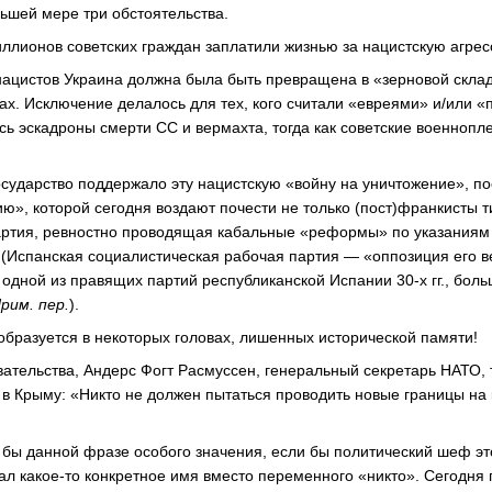
ьшей мере три обстоятельства.
иллионов советских граждан заплатили жизнью за нацистскую агрес
нацистов Украина должна была быть превращена в «зерновой склад
ах. Исключение делалось для тех, кого считали «евреями» и/или 
сь эскадроны смерти СС и вермахта, тогда как советские военноп
государство поддержало эту нацистскую «войну на уничтожение», п
ю», которой сегодня воздают почести не только (пост)франкисты 
ртия, ревностно проводящая кабальные «реформы» по указаниям
П (Испанская социалистическая рабочая партия — «оппозиция его в
дной из правящих партий республиканской Испании 30-х гг., бол
рим. пер.
).
образуется в некоторых головах, лишенных исторической памяти!
ательства, Андерс Фогт Расмуссен, генеральный секретарь НАТО, т
в Крыму: «Никто не должен пытаться проводить новые границы на
 бы данной фразе особого значения, если бы политический шеф э
ал какое-то конкретное имя вместо переменного «никто». Сегодня 