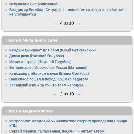
Искушение цифровизацией
Владимир Легойда: Ситуация с гонениями на христиан в Африке
не улучшается
←
4 из 10
→
Новое в Читальном зале
Каждый выбирает для себя (Юрий Левитанский)
Дикая роза (Николай Голубош)
Межевая тропа (Николай Голубош)
Ветеринария (Иеромонах Роман (Матюшин)
Художник с яблоком в руке (Елена Самкова)
Наш класс пошёл в поход. Кошмар педагога
Я санкций жду – за то, что всем народом...
←
2 из 10
→
Новое в медиагалерее
Митрополит Феодосий об инициативе скорого проведения Собора
УПЦ
Сергей Марнов. "Блаженная, помоги!" - Читает автор