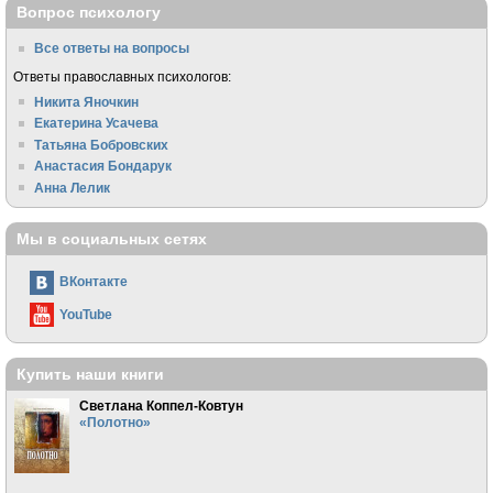
Вопрос психологу
Все ответы на вопросы
Ответы православных психологов:
Никита Яночкин
Екатерина Усачева
Татьяна Бобровских
Анастасия Бондарук
Анна Лелик
Мы в социальных сетях
ВКонтакте
YouTube
Купить наши книги
Светлана Коппел-Ковтун
«Полотно»