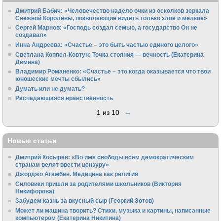
Дмитрий Бабич: «Человечество надело очки из осколков зеркала
Снежной Королевы, позволяющие видеть только злое и мелкое»
Сергей Марнов: «Господь создал семью, а государство Он не
создавал»
Инна Андреева: «Счастье – это быть частью единого целого»
Светлана Коппел-Ковтун: Точка стояния — вечность (Екатерина
Демина)
Владимир Романенко: «Счастье – это когда оказывается что твои
юношеские мечты сбылись»
Думать или не думать?
Распадающаяся нравственность
1 из 10
→
Новые статьи
Дмитрий Косырев: «Во имя свободы всем демократическим
странам велят ввести цензуру»
Джорджо Агамбен. Медицина как религия
Силовики пришли за родителями школьников (Виктория
Никифорова)
Забудем казнь за вкусный сыр (Георгий Зотов)
Может ли машина творить? Стихи, музыка и картины, написанные
компьютером (Екатерина Никитина)