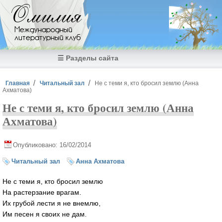
Перейти к основному содержанию
Омилия
Международный
литературный клуб
☰ Разделы сайта
Вы здесь
Главная
Читальный зал
Не с теми я, кто бросил землю (Анна
Ахматова)
Не с теми я, кто бросил землю (Анна
Ахматова)
Опубликовано: 16/02/2014
Читальный зал
Анна Ахматова
Не с теми я, кто бросил землю
На растерзание врагам.
Их грубой лести я не внемлю,
Им песен я своих не дам.