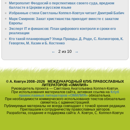
Митрополит Феодосий о перспективах своего суда, вредном
балласте в Церкви и русском языке
Избранные стихи Светланы Коппел-Ковтун читает Дмитрий Бабич
Марк Смирнов: Закат христианства приходит вместе с закатом
Европы
Эксперт IT и финансов: План цифрового контроля и сроки его
реализации
Кто такой планировщик? Улица Правды. Д. Роде, С. Колмогоров, К.
Геворгян, М. Хазин и Б. Костенко
←
2 из 10
→
© А. Ковтун 2008–2026 МЕЖДУНАРОДНЫЙ КЛУБ ПРАВОСЛАВНЫХ
ЛИТЕРАТОРОВ «ОМИЛИЯ»
Руководитель проекта — Светлана Анатольевна Коппел-Ковтун.
При использования материалов сайта, активная ссылка на
Клуб
православных литераторов «ОМИЛИЯ»
обязательна.
При необходимости коммерческого использования текстов обязательно
свяжитесь с администрацией.
Публикуемые материалы не всегда совпадают с точкой зрения редакции.
Приглашаем к сотрудничеству православных авторов.
Разработка, создание и поддержка сайта: А. Ковтун, С. Коппел-Ковтун