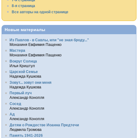
8-я страница
Все авторы на одной странице
Новые материалы
Из Павлов - в Савлы, или "не зная броду..."
Монахиня Евфимия Пащенко
Мастера
Монахиня Евфимия Пащенко
Вокруг Солнца
Илья Криштул
Царской Семье
Надежда Кушкова
Зовут... зовут они меня
Надежда Кушкова
Первый луч
Александр Конопля
Сосед
Александр Конопля
Ад
Александр Конопля
Детям о Рождестве Иоанна Предтечи
Людмила Громова
Память 1941-2026