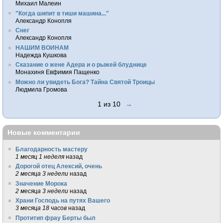
Михаил Малеин
"Когда шипит в тиши машина..."
Александр Конопля
Снег
Александр Конопля
НАШИМ ВОИНАМ
Надежда Кушкова
Сказание о жене Адера и о рыжей блуднице
Монахиня Евфимия Пащенко
Можно ли увидеть Бога? Тайна Святой Троицы
Людмила Громова
1 из 10
→
Новые комментарии
Благодарность мастеру
1 месяц 1 неделя
назад
Дорогой отец Алексий, очень
2 месяца 3 недели
назад
Значение Морока
2 месяца 3 недели
назад
Храни Господь на путях Вашего
3 месяца 18 часов
назад
Протитип фрау Берты был