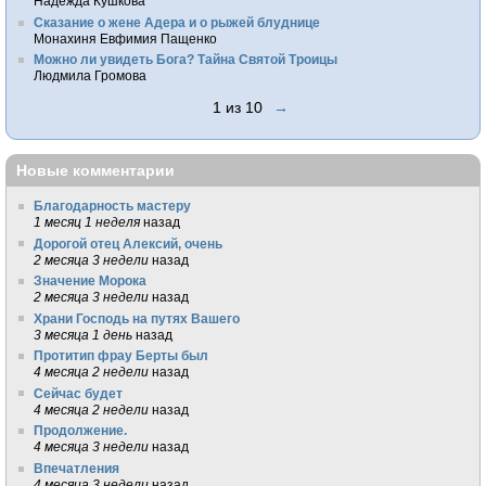
Надежда Кушкова
Сказание о жене Адера и о рыжей блуднице
Монахиня Евфимия Пащенко
Можно ли увидеть Бога? Тайна Святой Троицы
Людмила Громова
1 из 10
→
Новые комментарии
Благодарность мастеру
1 месяц 1 неделя
назад
Дорогой отец Алексий, очень
2 месяца 3 недели
назад
Значение Морока
2 месяца 3 недели
назад
Храни Господь на путях Вашего
3 месяца 1 день
назад
Протитип фрау Берты был
4 месяца 2 недели
назад
Сейчас будет
4 месяца 2 недели
назад
Продолжение.
4 месяца 3 недели
назад
Впечатления
4 месяца 3 недели
назад