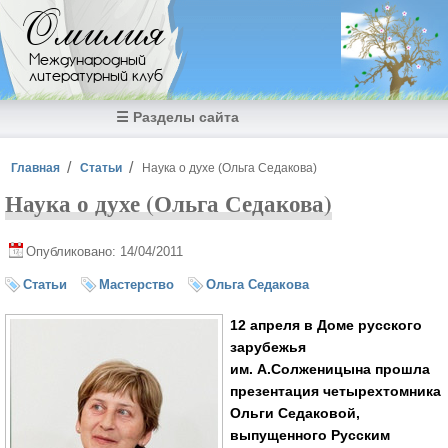
Перейти к основному содержанию
Омилия
Международный
литературный клуб
☰ Разделы сайта
Вы здесь
Главная
Статьи
Наука о духе (Ольга Седакова)
Наука о духе (Ольга Седакова)
Опубликовано: 14/04/2011
Статьи
Мастерство
Ольга Седакова
12 апреля в Доме русского
зарубежья
им. А.Солженицына прошла
презентация четырехтомника
Ольги Седаковой,
выпущенного Русским