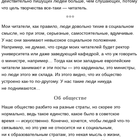
действительно пишущих людей больше, чем слушающих, потому
что цель творчества
все-таки
— читатель.
***
Мои читатели, как правило, люди довольно тихие в социальном
смысле, но при этом, серьезные, самостоятельные, вдумчивые.
У нас они занимают невысокое социальное положение.
Например, не думаю, что среди моих читателей будет ректор
университета или даже заведующий кафедрой, а что уж говорить
о министре, например… Тогда как мои западные европейские
читатели занимают и эти посты — это кардиналы, это министры,
но люди этого же склада. Из этого видно, что их общество
устроено
как-то
по-другому
. У нас такие люди никуда
не поднимаются…
Об обществе
Наше общество разбито на разные страты, но скорее это
нормально, ведь такое единство, какое было в советское
время — искусственно. Конечно, хочется, чтобы людей
что-то
связывало, но это уже не относится ни к социальным,
ни к образовательным стратам, это некая мысль о жизни,