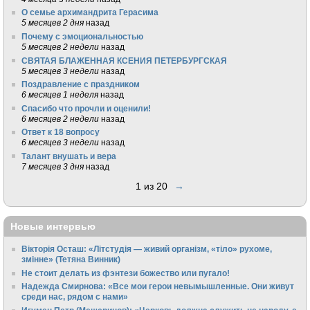
О семье архимандрита Герасима
5 месяцев 2 дня
назад
Почему с эмоциональностью
5 месяцев 2 недели
назад
СВЯТАЯ БЛАЖЕННАЯ КСЕНИЯ ПЕТЕРБУРГСКАЯ
5 месяцев 3 недели
назад
Поздравление с праздником
6 месяцев 1 неделя
назад
Спасибо что прочли и оценили!
6 месяцев 2 недели
назад
Ответ к 18 вопросу
6 месяцев 3 недели
назад
Талант внушать и вера
7 месяцев 3 дня
назад
1 из 20
→
Новые интервью
Вікторія Осташ: «Літстудія — живий організм, «тіло» рухоме,
змінне» (Тетяна Винник)
Не стоит делать из фэнтези божество или пугало!
Надежда Смирнова: «Все мои герои невымышленные. Они живут
среди нас, рядом с нами»