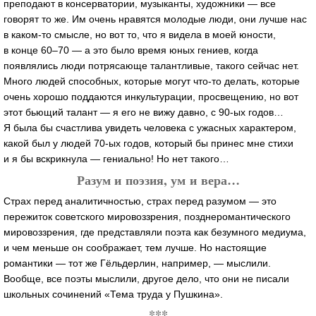
преподают в консерватории, музыканты, художники — все
говорят то же. Им очень нравятся молодые люди, они лучше нас
в
каком-то
смысле, но вот то, что я видела в моей юности,
в конце 60–70 — а это было время юных гениев, когда
появлялись люди потрясающе талантливые, такого сейчас нет.
Много людей способных, которые могут
что-то
делать, которые
очень хорошо поддаются инкультурации, просвещению, но вот
этот бьющий талант — я его не вижу давно, с
90-ых
годов…
Я была бы счастлива увидеть человека с ужасных характером,
какой был у людей
70-ых
годов, который бы принес мне стихи
и я бы вскрикнула — гениально! Но нет такого…
Разум и поэзия, ум и вера…
Страх перед аналитичностью, страх перед разумом — это
пережиток советского мировоззрения, позднеромантического
мировоззрения, где представляли поэта как безумного медиума,
и чем меньше он соображает, тем лучше. Но настоящие
романтики — тот же Гёльдерлин, например, — мыслили.
Вообще, все поэты мыслили, другое дело, что они не писали
школьных сочинений «Тема труда у Пушкина».
***