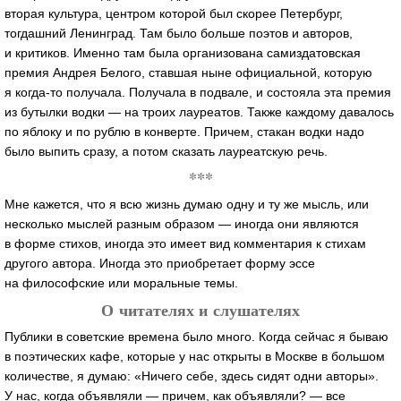
вторая культура, центром которой был скорее Петербург,
тогдашний Ленинград. Там было больше поэтов и авторов,
и критиков. Именно там была организована самиздатовская
премия Андрея Белого, ставшая ныне официальной, которую
я
когда-то
получала. Получала в подвале, и состояла эта премия
из бутылки водки — на троих лауреатов. Также каждому давалось
по яблоку и по рублю в конверте. Причем, стакан водки надо
было выпить сразу, а потом сказать лауреатскую речь.
***
Мне кажется, что я всю жизнь думаю одну и ту же мысль, или
несколько мыслей разным образом — иногда они являются
в форме стихов, иногда это имеет вид комментария к стихам
другого автора. Иногда это приобретает форму эссе
на философские или моральные темы.
О читателях и слушателях
Публики в советские времена было много. Когда сейчас я бываю
в поэтических кафе, которые у нас открыты в Москве в большом
количестве, я думаю: «Ничего себе, здесь сидят одни авторы».
У нас, когда объявляли — причем, как объявляли? — все