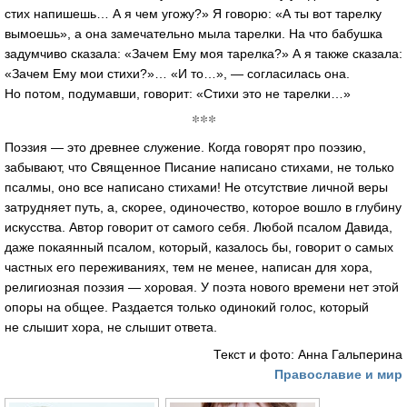
стих напишешь… А я чем угожу?» Я говорю: «А ты вот тарелку
вымоешь», а она замечательно мыла тарелки. На что бабушка
задумчиво сказала: «Зачем Ему моя тарелка?» А я также сказала:
«Зачем Ему мои стихи?»… «И то…», — согласилась она.
Но потом, подумавши, говорит: «Стихи это не тарелки…»
***
Поэзия — это древнее служение. Когда говорят про поэзию,
забывают, что Священное Писание написано стихами, не только
псалмы, оно все написано стихами! Не отсутствие личной веры
затрудняет путь, а, скорее, одиночество, которое вошло в глубину
искусства. Автор говорит от самого себя. Любой псалом Давида,
даже покаянный псалом, который, казалось бы, говорит о самых
частных его переживаниях, тем не менее, написан для хора,
религиозная поэзия — хоровая. У поэта нового времени нет этой
опоры на общее. Раздается только одинокий голос, который
не слышит хора, не слышит ответа.
Текст и фото: Анна Гальперина
Православие и мир