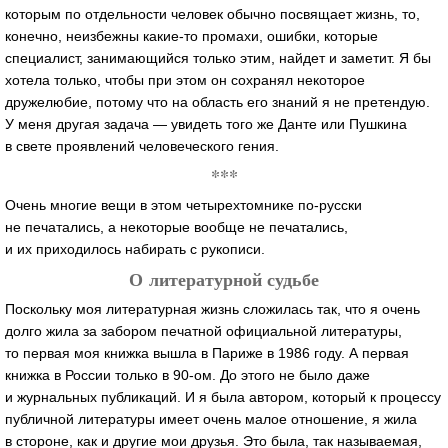
которым по отдельности человек обычно посвящает жизнь, то,
конечно, неизбежны
какие-то
промахи, ошибки, которые
специалист, занимающийся только этим, найдет и заметит. Я бы
хотела только, чтобы при этом он сохранял некоторое
дружелюбие, потому что на область его знаний я не претендую.
У меня другая задача — увидеть того же Данте или Пушкина
в свете проявлений человеческого гения.
***
Очень многие вещи в этом четырехтомнике
по-русски
не печатались, а некоторые вообще не печатались,
и их приходилось набирать с рукописи.
О литературной судьбе
Поскольку моя литературная жизнь сложилась так, что я очень
долго жила за забором печатной официальной литературы,
то первая моя книжка вышла в Париже в 1986 году. А первая
книжка в России только в
90-ом
. До этого не было даже
и журнальных публикаций. И я была автором, который к процессу
публичной литературы имеет очень малое отношение, я жила
в стороне, как и другие мои друзья. Это была, так называемая,