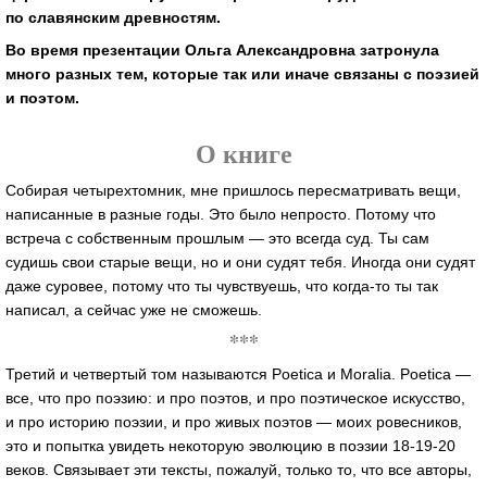
по славянским древностям.
Во время презентации Ольга Александровна затронула
много разных тем, которые так или иначе связаны с поэзией
и поэтом.
О книге
Собирая четырехтомник, мне пришлось пересматривать вещи,
написанные в разные годы. Это было непросто. Потому что
встреча с собственным прошлым — это всегда суд. Ты сам
судишь свои старые вещи, но и они судят тебя. Иногда они судят
даже суровее, потому что ты чувствуешь, что
когда-то
ты так
написал, а сейчас уже не сможешь.
***
Третий и четвертый том называются Poetica и Moralia. Poetica —
все, что про поэзию: и про поэтов, и про поэтическое искусство,
и про историю поэзии, и про живых поэтов — моих ровесников,
это и попытка увидеть некоторую эволюцию в поэзии
18-19-20
веков. Связывает эти тексты, пожалуй, только то, что все авторы,