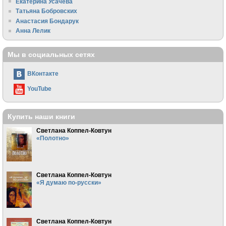
Екатерина Усачева
Татьяна Бобровских
Анастасия Бондарук
Анна Лелик
Мы в социальных сетях
ВКонтакте
YouTube
Купить наши книги
Светлана Коппел-Ковтун
«Полотно»
Светлана Коппел-Ковтун
«Я думаю по-русски»
Светлана Коппел-Ковтун