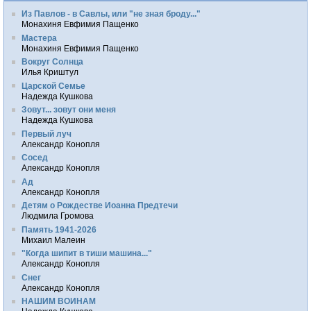
Из Павлов - в Савлы, или "не зная броду..."
Монахиня Евфимия Пащенко
Мастера
Монахиня Евфимия Пащенко
Вокруг Солнца
Илья Криштул
Царской Семье
Надежда Кушкова
Зовут... зовут они меня
Надежда Кушкова
Первый луч
Александр Конопля
Сосед
Александр Конопля
Ад
Александр Конопля
Детям о Рождестве Иоанна Предтечи
Людмила Громова
Память 1941-2026
Михаил Малеин
"Когда шипит в тиши машина..."
Александр Конопля
Снег
Александр Конопля
НАШИМ ВОИНАМ