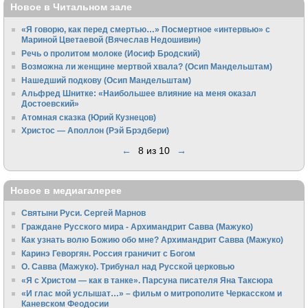
Новое в Читальном зале
«Я говорю, как перед смертью…» Посмертное «интервью» с
Мариной Цветаевой (Вячеслав Недошивин)
Речь о пролитом молоке (Иосиф Бродский)
Возможна ли женщине мертвой хвала? (Осип Мандельштам)
Нашедший подкову (Осип Мандельштам)
Альфред Шнитке: «Наибольшее влияние на меня оказал
Достоевский»
Атомная сказка (Юрий Кузнецов)
Христос — Аполлон (Рэй Брэдбери)
←
8 из 10
→
Новое в медиагалерее
Святыни Руси. Сергей Марнов
Граждане Русского мира - Архимандрит Савва (Мажуко)
Как узнать волю Божию обо мне? Архимандрит Савва (Мажуко)
Каринэ Геворгян. Россия граничит с Богом
О. Савва (Мажуко). Трибунал над Русской церковью
«Я с Христом — как в танке». Парсуна писателя Яна Таксюра
«И глас мой услышат…» – фильм о митрополите Черкасском и
Каневском Феодосии