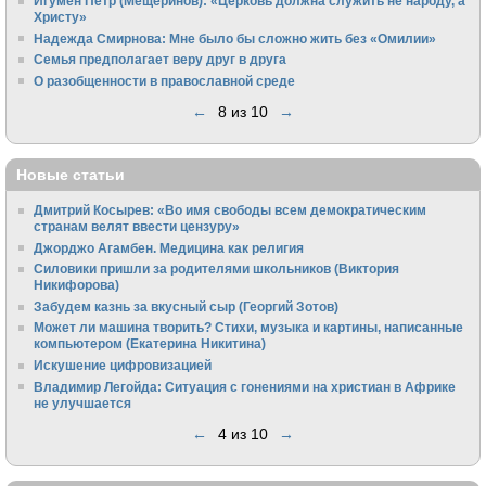
Игумен Петр (Мещеринов): «Церковь должна служить не народу, а
Христу»
Надежда Смирнова: Мне было бы сложно жить без «Омилии»
Семья предполагает веру друг в друга
О разобщенности в православной среде
←
8 из 10
→
Новые статьи
Дмитрий Косырев: «Во имя свободы всем демократическим
странам велят ввести цензуру»
Джорджо Агамбен. Медицина как религия
Силовики пришли за родителями школьников (Виктория
Никифорова)
Забудем казнь за вкусный сыр (Георгий Зотов)
Может ли машина творить? Стихи, музыка и картины, написанные
компьютером (Екатерина Никитина)
Искушение цифровизацией
Владимир Легойда: Ситуация с гонениями на христиан в Африке
не улучшается
←
4 из 10
→