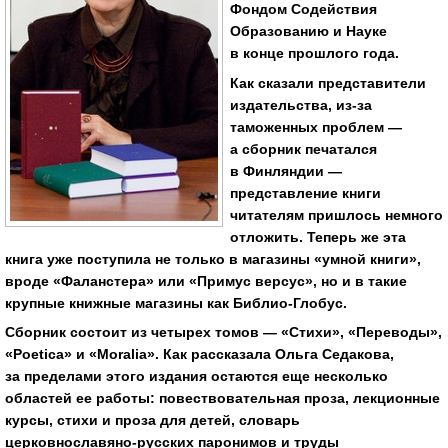
Фондом Содействия
Образованию и Науке
в конце прошлого года.
Как сказали представители
издательства,
из-за
таможенных проблем —
а сборник печатался
в Финляндии —
представление книги
читателям пришлось немного
отложить. Теперь же эта
книга уже поступила не только в магазины «умной книги»,
вроде «Фаланстера» или «Примус версус», но и в такие
крупные книжные магазины как
Библио-Глобус
.
Сборник состоит из четырех томов — «Стихи», «Переводы»,
«Poetica» и «Moralia». Как рассказала Ольга Седакова,
за пределами этого издания остаются еще несколько
областей ее работы: повествовательная проза, лекционные
курсы, стихи и проза для детей, словарь
церковнославяно-русских
паронимов и труды