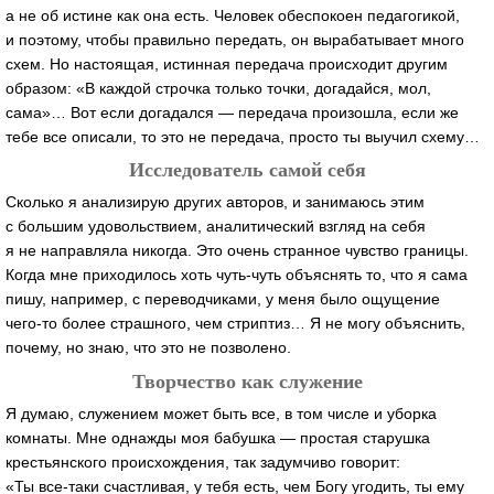
а не об истине как она есть. Человек обеспокоен педагогикой,
и поэтому, чтобы правильно передать, он вырабатывает много
схем. Но настоящая, истинная передача происходит другим
образом: «В каждой строчка только точки, догадайся, мол,
сама»… Вот если догадался — передача произошла, если же
тебе все описали, то это не передача, просто ты выучил схему…
Исследователь самой себя
Сколько я анализирую других авторов, и занимаюсь этим
с большим удовольствием, аналитический взгляд на себя
я не направляла никогда. Это очень странное чувство границы.
Когда мне приходилось хоть
чуть-чуть
объяснять то, что я сама
пишу, например, с переводчиками, у меня было ощущение
чего-то
более страшного, чем стриптиз… Я не могу объяснить,
почему, но знаю, что это не позволено.
Творчество как служение
Я думаю, служением может быть все, в том числе и уборка
комнаты. Мне однажды моя бабушка — простая старушка
крестьянского происхождения, так задумчиво говорит:
«Ты
все-таки
счастливая, у тебя есть, чем Богу угодить, ты ему