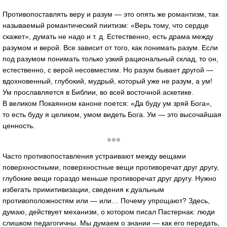
Противопоставлять веру и разум — это опять же романтизм, так
называемый романтический пиитизм: «Верь тому, что сердце
скажет», думать не надо
и т. д.
Естественно, есть драма между
разумом и верой. Все зависит от того, как понимать разум. Если
под разумом понимать только узкий рациональный склад, то он,
естественно, с верой несовместим. Но разум бывает другой —
вдохновенный, глубокий, мудрый, который уже не разум, а ум!
Ум прославляется в Библии, во всей восточной аскетике.
В великом Покаянном каноне поется: «Да буду ум зряй Бога»,
то есть буду я целиком, умом видеть Бога. Ум — это высочайшая
ценность.
***
Часто противопоставления устраивают между вещами
поверхностными, поверхностные вещи противоречат друг другу,
глубокие вещи гораздо меньше противоречат друг другу. Нужно
избегать примитивизации, сведения к дуальным
противоположностям или — или… Почему упрощают? Здесь,
думаю, действует механизм, о котором писал Пастернак: люди
слишком педагогичны. Мы думаем о знании — как его передать,