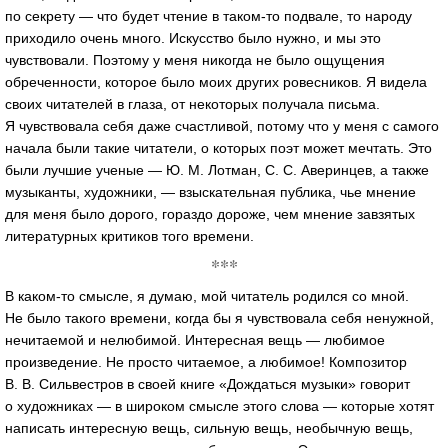
по секрету — что будет чтение в
таком-то
подвале, то народу
приходило очень много. Искусство было нужно, и мы это
чувствовали. Поэтому у меня никогда не было ощущения
обреченности, которое было моих других ровесников. Я видела
своих читателей в глаза, от некоторых получала письма.
Я чувствовала себя даже счастливой, потому что у меня с самого
начала были такие читатели, о которых поэт может мечтать. Это
были лучшие ученые —
Ю. М. Лотман
,
С. С. Аверинцев
, а также
музыканты, художники, — взыскательная публика, чье мнение
для меня было дорого, гораздо дороже, чем мнение завзятых
литературных критиков того времени.
***
В
каком-то
смысле, я думаю, мой читатель родился со мной.
Не было такого времени, когда бы я чувствовала себя ненужной,
нечитаемой и нелюбимой. Интересная вещь — любимое
произведение. Не просто читаемое, а любимое! Композитор
В. В. Сильвестров
в своей книге «Дождаться музыки» говорит
о художниках — в широком смысле этого слова — которые хотят
написать интересную вещь, сильную вещь, необычную вещь,