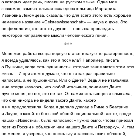
о которых идет речь, писали на русском языке. Одна моя
знакомая, замечательная исследовательница Маргарита
Ивановна Лекомцева, сказала, что для всего этого есть хорошее
немецкое название «Geisteswissenschaft» — наука о духе. Это
не филология, это
что-то
другое — попытка проследить
некоторое направление мысли человеческого гения.
***
Меня моя работа всегда первую ставит в
какую-то
растерянность,
я всегда удивляюсь, как это я посмела? Например, писать
о Пушкине, когда есть пушкинисты, которые занимаются этим всю
жизнь… И при этом я думаю, что
я-то
как раз правильно
написала, а не пушкинисты. Или о Данте? Ведь я не итальянка,
мне всегда казалось, что любой итальянец понимает Данте
лучше меня, но нет, это не так. От самих итальянцев я слышала,
что они никогда не видели такого Данте, какого
я им предположила. Когда я делала доклад в Риме о Беатриче
и Лауре, в
какой-то
большой общей национальной газете, вроде
наших «Известий», было написано: «Нужно было, чтобы приехал
поэт из России и объяснил нам нашего Данте и Петрарку». И, тем
не менее, я уверена, что поскольку я касаюсь таких областей,