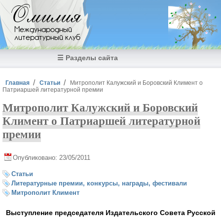
Перейти к основному содержанию
Омилия
Международный
литературный клуб
☰ Разделы сайта
Вы здесь
Главная
Статьи
Митрополит Калужский и Боровский Климент о
Патриаршей литературной премии
Митрополит Калужский и Боровский
Климент о Патриаршей литературной
премии
Опубликовано: 23/05/2011
Статьи
Литературные премии, конкурсы, награды, фестивали
Митрополит Климент
Выступление председателя Издательского Совета Русской