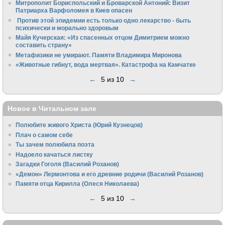
Митрополит Бориспольский и Броварской Антоний: Визит
Патриарха Варфоломея в Киев опасен
Против этой эпидемии есть только одно лекарство - быть
психически и морально здоровым
Майя Кучерская: «Из спасенных отцом Димитрием можно
составить страну»
Метафизики не умирают. Памяти Владимира Миронова
«Животные гибнут, вода мертвая». Катастрофа на Камчатке
←
5 из 10
→
Новое в Читальном зале
Полюбите живого Христа (Юрий Кузнецов)
Плач о самом себе
Ты зачем полюбила поэта
Надоело качаться листку
Загадки Гоголя (Василий Розанов)
«Демон» Лермонтова и его древние родичи (Василий Розанов)
Памяти отца Кирилла (Олеся Николаева)
←
5 из 10
→