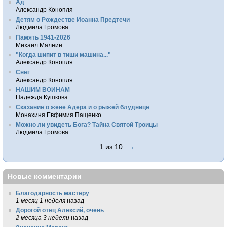
Ад
Александр Конопля
Детям о Рождестве Иоанна Предтечи
Людмила Громова
Память 1941-2026
Михаил Малеин
"Когда шипит в тиши машина..."
Александр Конопля
Снег
Александр Конопля
НАШИМ ВОИНАМ
Надежда Кушкова
Сказание о жене Адера и о рыжей блуднице
Монахиня Евфимия Пащенко
Можно ли увидеть Бога? Тайна Святой Троицы
Людмила Громова
1 из 10
→
Новые комментарии
Благодарность мастеру
1 месяц 1 неделя
назад
Дорогой отец Алексий, очень
2 месяца 3 недели
назад