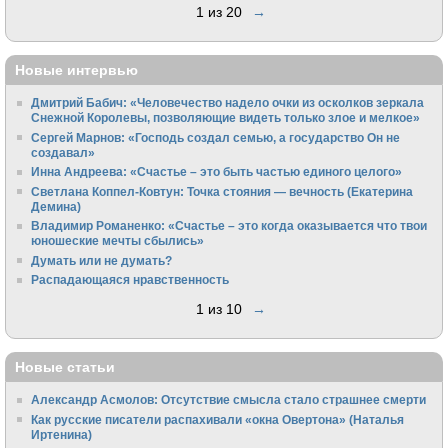
1 из 20
→
Новые интервью
Дмитрий Бабич: «Человечество надело очки из осколков зеркала
Снежной Королевы, позволяющие видеть только злое и мелкое»
Сергей Марнов: «Господь создал семью, а государство Он не
создавал»
Инна Андреева: «Счастье – это быть частью единого целого»
Светлана Коппел-Ковтун: Точка стояния — вечность (Екатерина
Демина)
Владимир Романенко: «Счастье – это когда оказывается что твои
юношеские мечты сбылись»
Думать или не думать?
Распадающаяся нравственность
1 из 10
→
Новые статьи
Александр Асмолов: Отсутствие смысла стало страшнее смерти
Как русские писатели распахивали «окна Овертона» (Наталья
Иртенина)