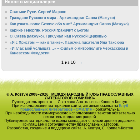
Новое в медиагалерее
Святыни Руси. Сергей Марнов
Граждане Русского мира - Архимандрит Савва (Мажуко)
Как узнать волю Божию обо мне? Архимандрит Савва (Мажуко)
Каринэ Геворгян. Россия граничит с Богом
О. Савва (Мажуко). Трибунал над Русской церковью
«Я с Христом — как в танке». Парсуна писателя Яна Таксюра
«И глас мой услышат…» – фильм о митрополите Черкасском и
Каневском Феодосии
1 из 10
→
© А. Ковтун 2008–2026 МЕЖДУНАРОДНЫЙ КЛУБ ПРАВОСЛАВНЫХ
ЛИТЕРАТОРОВ «ОМИЛИЯ»
Руководитель проекта — Светлана Анатольевна Коппел-Ковтун.
При использования материалов сайта, активная ссылка на
Клуб
православных литераторов «ОМИЛИЯ»
обязательна.
При необходимости коммерческого использования текстов обязательно
свяжитесь с администрацией.
Публикуемые материалы не всегда совпадают с точкой зрения редакции.
Приглашаем к сотрудничеству православных авторов.
Разработка, создание и поддержка сайта: А. Ковтун, С. Коппел-Ковтун