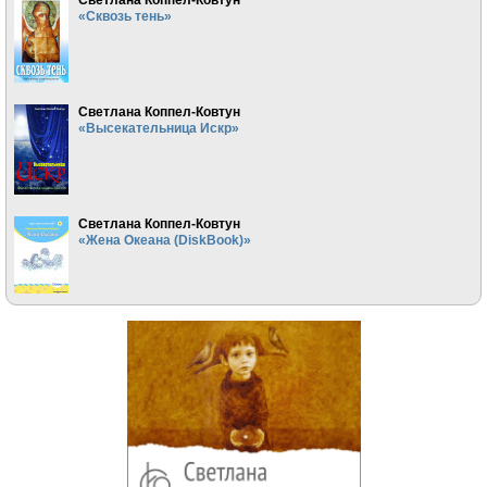
«Сквозь тень»
Светлана Коппел-Ковтун
«Высекательница Искр»
Светлана Коппел-Ковтун
«Жена Океана (DiskBook)»