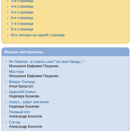
3-я страница
4-я страница
5-я страница
6-я страница
7-я страница
8-я страница
Все авторы на одной странице
Новые материалы
Из Павлов - в Савлы, или "не зная броду..."
Монахиня Евфимия Пащенко
Мастера
Монахиня Евфимия Пащенко
Вокруг Солнца
Илья Криштул
Царской Семье
Надежда Кушкова
Зовут... зовут они меня
Надежда Кушкова
Первый луч
Александр Конопля
Сосед
Александр Конопля