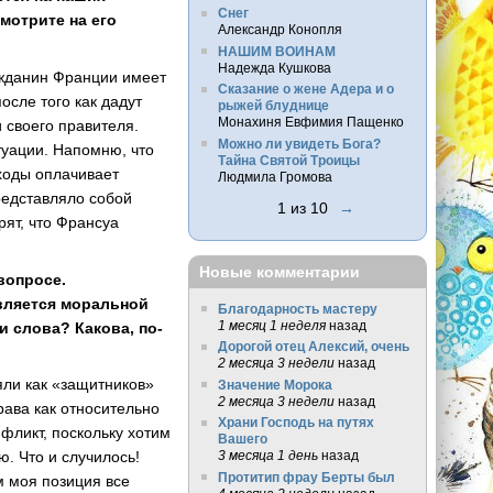
Снег
смотрите на его
Александр Конопля
НАШИМ ВОИНАМ
Надежда Кушкова
ражданин Франции имеет
Сказание о жене Адера и о
осле того как дадут
рыжей блуднице
Монахиня Евфимия Пащенко
 своего правителя.
Можно ли увидеть Бога?
туации. Напомню, что
Тайна Святой Троицы
сходы оплачивает
Людмила Громова
представляло собой
1 из 10
→
рят, что Франсуа
Новые комментарии
вопросе.
является моральной
Благодарность мастеру
1 месяц 1 неделя
назад
 слова? Какова, по-
Дорогой отец Алексий, очень
2 месяца 3 недели
назад
яли как «защитников»
Значение Морока
2 месяца 3 недели
назад
рава как относительно
Храни Господь на путях
нфликт, поскольку хотим
Вашего
3 месяца 1 день
назад
ю. Что и случилось!
Протитип фрау Берты был
м моя позиция все