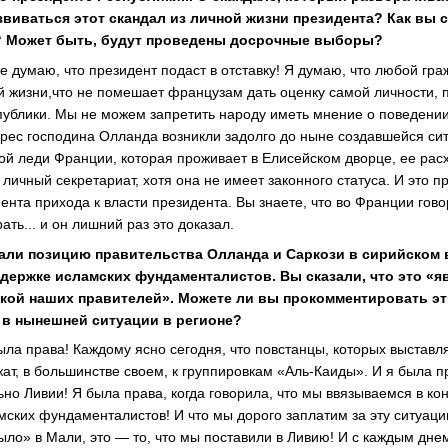
развиваться этот скандал из личной жизни президента? Как вы 
? Может быть, будут проведены досрочные выборы?
не думаю, что президент подаст в отставку! Я думаю, что любой г
й жизни,что не помешает французам дать оценку самой личности, п
публики. Мы не можем запретить народу иметь мнение о поведении
дрес господина Олланда возникли задолго до ныне создавшейся си
вой леди Франции, которая проживает в Елисейском дворце, ее ра
 личный секретариат, хотя она не имеет законного статуса. И это 
нта прихода к власти президента. Вы знаете, что во Франции гово
ть... и он лишний раз это доказал.
али позицию правительства Олланда и Саркози в сирийском 
ддержке исламских фундаменталистов. Вы сказали, что это «
кой наших правителей». Можете ли вы прокомментировать эти
 в нынешней ситуации в регионе?
была права! Каждому ясно сегодня, что повстанцы, которых выставл
ат, в большинстве своем, к группировкам «Аль-Каиды». И я была п
ьно Ливии! Я была права, когда говорила, что мы ввязываемся в ко
мских фундаменталистов! И что мы дорого заплатим за эту ситуаци
ыло» в Мали, это — то, что мы поставили в Ливию! И с каждым дне