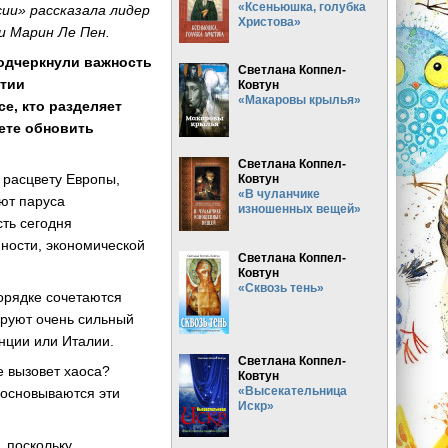
«Ксеньюшка, голубка
сии» рассказала лидер
Христова»
 Марин Ле Пен.
одчеркнули важность
Светлана Коппел-
ртии
Ковтун
«Макаровы крылья»
се, кто разделяет
ете обновить
Светлана Коппел-
 расцвету Европы,
Ковтун
«В чуланчике
ают паруса
изношенных вещей»
сть сегодня
ности, экономической
Светлана Коппел-
Ковтун
«Сквозь тень»
орядке сочетаются
ируют очень сильный
анции или Италии.
Светлана Коппел-
е вызовет хаоса?
Ковтун
«Высекательница
м основываются эти
Искр»
, поскольку