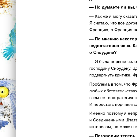
— Но думаете ли вы,
— Как же я могу сказат
Я считаю, что все дол
Францию, а Франция по
— По мнению некотор
недостаточно ясна. К
о Сноудене?
— Я была первым чело
господину Сноудену. Зд
подвергнуть критике. 
Проблема в том, что Ф
любых обстоятельствах
всем ее геостратегиче
И перестать подчинять
Именно поэтому я неп
и Соединенными Штатам
интересам, но может н
— Поговорим теперь о