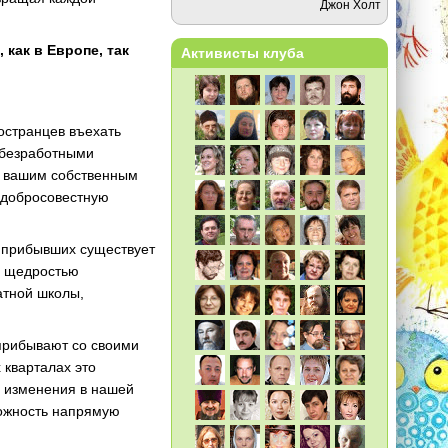
Джон Холт
как в Европе, так
Активисты клуба
остранцев въехать
и безработными
и вашим собственным
недобросовестную
ь прибывших существует
я щедростью
атной школы,
прибывают со своими
 кварталах это
— изменения в нашей
можность напрямую