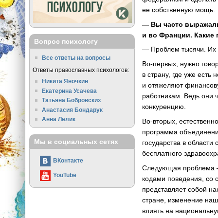
ее собственную мощь.
— Вы часто выражали
и во Франции. Какие
Вопрос психологу
— Проблем тысячи. Их 
Все ответы на вопросы
Во-первых, нужно гово
Ответы православных психологов:
в страну, где уже есть
Никита Яночкин
и отяжеляют финансов
Екатерина Усачева
работникам. Ведь они 
Татьяна Бобровских
конкуренцию.
Анастасия Бондарук
Анна Лелик
Во-вторых, естественн
программа объединения
Мы в социальных сетях
государства в области
бесплатного здравоохра
ВКонтакте
Следующая проблема —
YouTube
кодами поведения, со с
представляет собой на
стране, изменение наш
влиять на национальну