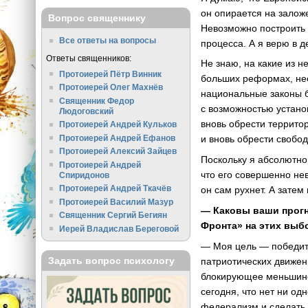
он опирается на залож
Вопрос священнику
Невозможно построить 
Все ответы на вопросы
процесса. А я верю в 
Ответы священников:
Не знаю, на какие из 
Протоиерей Пётр Винник
больших реформах, нео
Протоиерей Олег Махнёв
национальные законы б
Священник Федор
с возможностью устано
Людоговский
вновь обрести террито
Протоиерей Андрей Кульков
Протоиерей Андрей Ефанов
и вновь обрести свобо
Протоиерей Алексий Зайцев
Поскольку я абсолютно 
Протоиерей Андрей
что его совершенно не
Спиридонов
Протоиерей Андрей Ткачёв
он сам рухнет. А затем
Протоиерей Василий Мазур
— Каковы ваши прогн
Священник Сергий Бегиян
Фронта» на этих выб
Иерей Владислав Береговой
— Моя цель — победить
Задать вопрос психологу
патриотических движен
блокирующее меньшинс
сегодня, что нет ни од
федерализм и сделать 