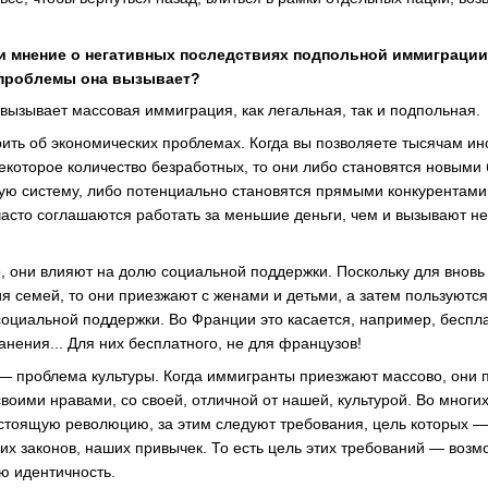
 мнение о негативных последствиях подпольной иммиграции, 
 проблемы она вызывает?
вызывает массовая иммиграция, как легальная, так и подпольная.
рить об экономических проблемах. Когда вы позволяете тысячам ин
 некоторое количество безработных, то они либо становятся новым
ую систему, либо потенциально становятся прямыми конкурентам
часто соглашаются работать за меньшие деньги, чем и вызывают 
о, они влияют на долю социальной поддержки. Поскольку для внов
 семей, то они приезжают с женами и детьми, а затем пользуютс
 социальной поддержки. Во Франции это касается, например, беспл
нения... Для них бесплатного, не для французов!
 проблема культуры. Когда иммигранты приезжают массово, они 
воими нравами, со своей, отличной от нашей, культурой. Во многих
стоящую революцию, за этим следуют требования, цель которых 
их законов, наших привычек. То есть цель этих требований — воз
ю идентичность.