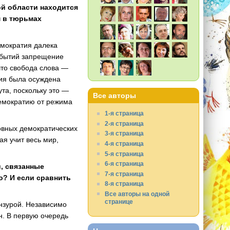
ой области находится
м в тюрьмах
емократия далека
событий запрещение
что свобода слова —
ция была осуждена
та, поскольку это —
Все авторы
емократию от режима
1-я страница
2-я страница
овных демократических
3-я страница
ая учит весь мир,
4-я страница
5-я страница
6-я страница
и, связанные
7-я страница
о? И если сравнить
8-я страница
Все авторы на одной
странице
нзурой. Независимо
н. В первую очередь