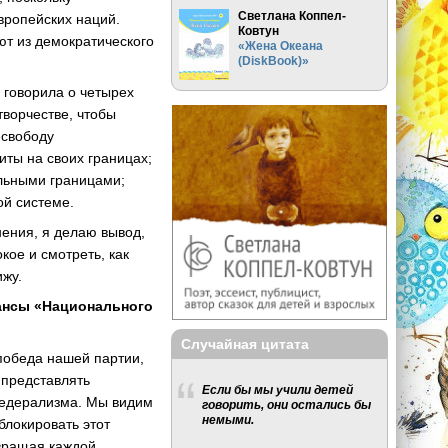
Светлана Коппел-
вропейских наций.
Ковтун
т из демократического
«Жена Океана
(DiskBook)»
 говорила о четырех
ворчестве, чтобы
 свободу
иты на своих границах;
альными границами;
ой системе.
нения, я делаю вывод,
ое и смотреть, как
ижу.
ансы «Национального
Случайная цитата
победа нашей партии,
 представлять
Если бы мы учили детей
федерализма. Мы видим
говорить, они остались бы
немыми.
блокировать этот
звращая каждой