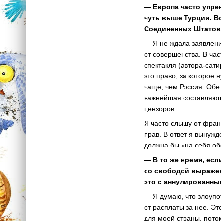
— Европа часто упре
чуть выше Турции. В
Соединенных Штатов.
— Я не ждала заявлени
от совершенства. В час
спектакля (автора-сат
это право, за которое 
чаще, чем Россия. Обе
важнейшая составляющ
цензоров.
Я часто слышу от фран
прав. В ответ я вынуж
должна бы «на себя об
— В то же время, есл
со свободой выражен
это с аннулированным
— Я думаю, что злоупо
от расплаты за нее. Эт
для моей страны, пото