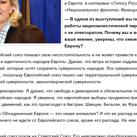
в Европе, в интервью «Голосу Рос
«Национального фронта» Франции
— В одном из выступлений вы п
работы националистической па
с ее электоратом. Почему вы и в
ваше мнение, уверены, что смож
Европу?
йский союз показал свою несостоятельность и не может привести к
 и идентичность народов Европы. Думаю, что ветра истории надув
ий, которые хотят сохранить суверенность народов. Эта суверенно
 поскольку Европейский союз лишил нас территориальной суверен
ой суверенности, законотворческой суверенности.
емократию. Я думаю, что свобода и демократия в обязательном п
ейских народов. Я уверена, что европейские выборы продемонстр
 движений, как это происходит в Австрии, Швеции, Бельгии, во Фр
о Объединенная Европа — это некая аномалия? И что ее распад н
ничего не ждете от Европейского союза, кроме его распада. На че
кий союз похож на Советский Союз. Его невозможно преобразовать