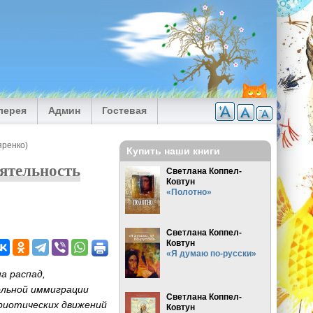
лерея
Админ
Гостевая
яренко)
Купить наши книги
ятельность
Светлана Коппел-
Ковтун
«Полотно»
Светлана Коппел-
Ковтун
«Я думаю по-русски»
а распад,
ольной иммиграции
Светлана Коппел-
триотических движений
Ковтун