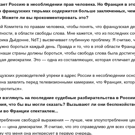
кает Россию в несоблюдении прав человека. Но Франция в эт
о французских тюрьмах содержится больше заключенных, че
 Можете ли вы прокомментировать это?
й Комитета по правам человека, чтобы понять, что французская д
тности, в области свободы слова. Мне кажется, что из последних 
ирика Дьёдонне, NdT.) высвечивает глубинную проблему. Я считаю, 
нужно бороться каждый день. Правда и то, что в этой области Фран
 наши страны должны бороться, чтобы свобода слова была достигну
ая демократии. Это — одна из составляющих, которая отличает д
цузских руководителей упреки в адрес России в несоблюдении осн
дена заявлять перед телевизионными камерами, что Франция, котор
оротиться».
и взглянуть на последние судебные разбирательства в Росси
ия, что бы вы могли сказать? Вызывают ли они беспокойств
 во Франции спектаклем...
требление свободой выражения — лучше, чем злоупотребление це
о — цена демократии. Я считаю, что это справедливо для всех стра
му что меня она интересует в первую очередь.