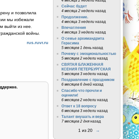
4 месяца 2 недели
назад
Сейчас будет
4 месяца 2 недели
назад
арену и позволила
Продолжение.
ссии мы избежали
4 месяца 3 недели
назад
м выйти из нее.
Впечатления
4 месяца 3 недели
назад
гражданской войны.
О семье архимандрита
rus.ruvr.ru
Герасима
5 месяцев 1 день
назад
Почему с эмоциональностью
5 месяцев 2 недели
назад
СВЯТАЯ БЛАЖЕННАЯ
КСЕНИЯ ПЕТЕРБУРГСКАЯ
5 месяцев 3 недели
назад
Поздравление с праздником
6 месяцев 6 дней
назад
ддержке.
Спасибо что прочли и
оценили!
6 месяцев 2 недели
назад
Ответ к 18 вопросу
6 месяцев 3 недели
назад
Талант внушать и вера
7 месяцев 2 дня
назад
1 из 20
→