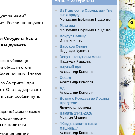
Новые материалы
Из Павлов - в Савлы, или "не
зная броду..."
дует за нами?
Монахиня Евфимия Пащенко
ие: Россия не поучает
Мастера
Монахиня Евфимия Пащенко
Вокруг Солнца
ия Сноудена была
Илья Криштул
о вы думаете
Царской Семье
Надежда Кушкова
Зовут... зовут они меня
еское убежище
Надежда Кушкова
ой области стоит
Первый луч
Александр Конопля
 Соединенных Штатов.
Сосед
Александр Конопля
 за Америкой при
Ад
лет. Она подыгрывает
Александр Конопля
и свой особый путь.
Детям о Рождестве Иоанна
Предтечи
Людмила Громова
Европейским союзом
Память 1941-2026
Михаил Малеин
экономическим
"Когда шипит в тиши
ы и политики.
машина..."
Александр Конопля
ется на наших