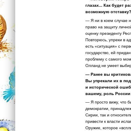
глазах... Как будет 
возможную отставку
— Я ни в коем случае 
право на защиту лично
оценку президенту Рес
Повторюсь, упреки в а
есть «ситуация» с пер
государство, ей придан
проблему с самого моме
Олланд не умеет выбира
— Ранее вы критиков
Вы упрекали их в по
и исторической ошиб
вашему, роль России
— Я просто вижу, что 
демократии, принадлеж
Сирии, так и относител
привести к власти исла
Оружие, которое «вспл