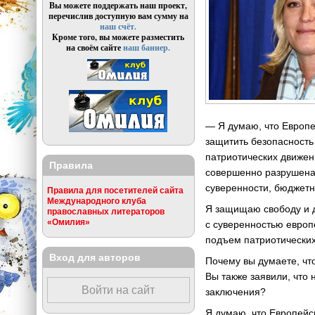
Вы можете поддержать наш проект,
перечислив доступную вам сумму на
наш счёт.
Кроме того, вы можете разместить
на своём сайте
наш баннер.
— Я думаю, что Европе
защитить безопасность
патриотических движен
Правила
совершенно разрушена,
суверенности, бюджетн
Правила для посетителей сайта
Международного клуба
Я защищаю свободу и д
православных литераторов
«Омилия»
с суверенностью европ
подъем патриотических
Вход для авторов
Почему вы думаете, чт
Вы также заявили, что 
Войти на сайт
заключения?
Я думаю, что Европейс