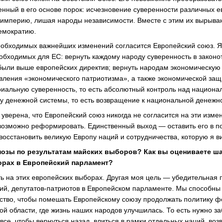
енный в его основе порок: исчезновение суверенности различных е
империю, лишая народы независимости. Вместе с этим их вырываю
демократию.
необходимых важнейших изменений согласится Европейский союз. Я
бходимых для ЕС: вернуть каждому народу суверенность в законот
ыли выше европейских директив; вернуть народам экономическую
вления «экономического патриотизма», а также экономической защ
риальную суверенность, то есть абсолютный контроль над национ
ду денежной системы, то есть возвращение к национальной денежн
уверена, что Европейский союз никогда не согласится на эти изме
возможно реформировать. Единственный выход — оставить его в пок
 восстановить великую Европу наций и сотрудничества, которую я в
озы по результатам майских выборов? Как вы оцениваете ш
орах в Европейский парламент?
 на этих европейских выборах. Другая моя цель — убедительная 
ий, депутатов-патриотов в Европейском парламенте. Мы способны
тво, чтобы помешать Европейскому союзу продолжать политику 
ной области, где жизнь наших народов улучшилась. То есть нужно за
все, чтобы вернуться назад, влиться в рамки отдельных наций, во