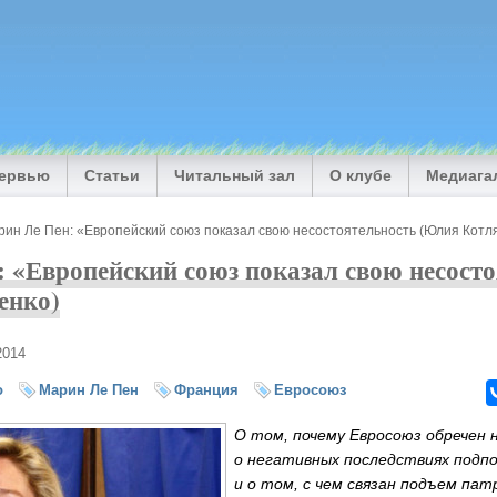
тервью
Статьи
Читальный зал
О клубе
Медиага
рин Ле Пен: «Европейский союз показал свою несостоятельность (Юлия Котл
 «Европейский союз показал свою несосто
енко)
2014
о
Марин Ле Пен
Франция
Евросоюз
О том, почему Евросоюз обречен н
о негативных последствиях подп
и о том, с чем связан подъем па