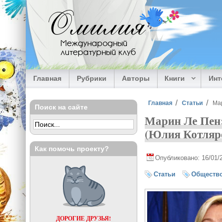
Перейти к основному содержанию
Омилия
Международный
литературный клуб
Главная
Рубрики
Авторы
Книги
Ин
Вы здесь
Главная
Статьи
Ма
Поиск на сайте
Марин Ле Пен:
(Юлия Котляр
Как помочь проекту?
Опубликовано: 16/01/
Статьи
Обществ
ДОРОГИЕ ДРУЗЬЯ!