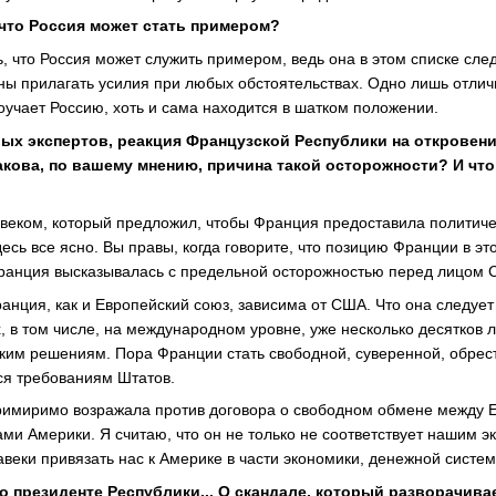
 что Россия может стать примером?
ь, что Россия может служить примером, ведь она в этом списке сле
жны прилагать усилия при любых обстоятельствах. Одно лишь отлич
учает Россию, хоть и сама находится в шатком положении.
ых экспертов, реакция Французской Республики на откровен
акова, по вашему мнению, причина такой осторожности? И чт
веком, который предложил, чтобы Франция предоставила политич
есь все ясно. Вы правы, когда говорите, что позицию Франции в эт
Франция высказывалась с предельной осторожностью перед лицом
ранция, как и Европейский союз, зависима от США. Что она следует
, в том числе, на международном уровне, уже несколько десятков 
ским решениям. Пора Франции стать свободной, суверенной, обрест
ся требованиям Штатов.
римиримо возражала против договора о свободном обмене между 
и Америки. Я считаю, что он не только не соответствует нашим 
авеки привязать нас к Америке в части экономики, денежной систем
 президенте Республики... О скандале, который разворачива