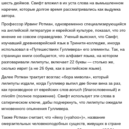
шесть дюймов. Свифт вложил в их уста слова на вымышленном
наречии, которые долгое время рассматривались как выдумка
автора.
Профессор Ирвинг Ротман, одновременно специализирующийся
на английской литературе и еврейской культуре, показал, что это
мнение не совсем справедливо. Ученый выяснил, что Свифт,
изучавший древнееврейский язык в Тринити-колледже, иногда
использовал в «Путешествиях Гулливера» его элементы. Так, на
страницах книги сообщается, что алфавит языка, на котором
разговаривали лилипуты, включает 22 буквы — столько же,
сколько иврит (а не 26 букв, как в английском языке).
Далее Ротман трактует возглас «бора мивола», который
лилипуты издали, когда Гулливер выпил две бочки вина за раз,
как производное от еврейских слов
вoruch
(благословенный) и
mivolim
(полное поражение). Свифт использует эти слова в
сатирическом ключе, дабы подчеркнуть, что лилипуты ожидали
мгновенного опьянения Гулливера.
Также Ротман считает, что «йеху («yahoo»)», название
омерзительных человекоподобных существ, живущих в стране