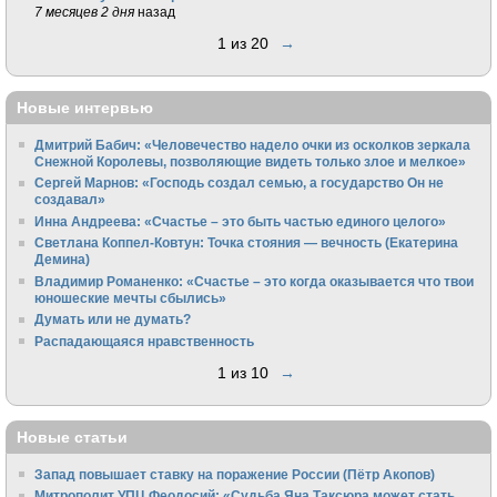
7 месяцев 2 дня
назад
1 из 20
→
Новые интервью
Дмитрий Бабич: «Человечество надело очки из осколков зеркала
Снежной Королевы, позволяющие видеть только злое и мелкое»
Сергей Марнов: «Господь создал семью, а государство Он не
создавал»
Инна Андреева: «Счастье – это быть частью единого целого»
Светлана Коппел-Ковтун: Точка стояния — вечность (Екатерина
Демина)
Владимир Романенко: «Счастье – это когда оказывается что твои
юношеские мечты сбылись»
Думать или не думать?
Распадающаяся нравственность
1 из 10
→
Новые статьи
Запад повышает ставку на поражение России (Пётр Акопов)
Митрополит УПЦ Феодосий: «Судьба Яна Таксюра может стать