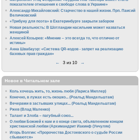
показателем отношения к свободе слова в Украине»
Алек­сандр Михайловский: Старчество в нашей жизни. Прп. Паисий
Величковский
«Трибуну для поэта» в Екатеринбурге закрыли забором
Новая реальность: В Шотландии насильник может назваться
женщиной
Алексей Козырев: «Мнение – это всегда то, что отлично от
истины»
Анна Швабауэр: «Система QR-кодов - запрет на реализацию
базовых прав граждан»
←
3 из 10
→
Новое в Читальном зале
Коль хочешь жить, то, жизнь любя (Лариса Миллер)
Конечно, в лужах есть окошко... (Роальд Мандельштам)
Вечерами в застывших улицах... (Роальд Мандельштам)
Ржев (Влад Маленко)
Талант и Злоба – пагубный союз...
О любви Божией к нам и о конце света, объявленном концом
христианской любви (Архимандрит Иакинф (Унчуляк)
Игорь Волгин: «Пророчества Достоевского о судьбе России
сбываются»