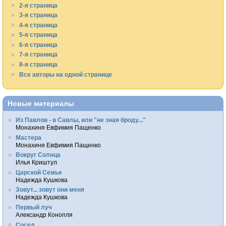
2-я страница
3-я страница
4-я страница
5-я страница
6-я страница
7-я страница
8-я страница
Все авторы на одной странице
Новые материалы
Из Павлов - в Савлы, или "не зная броду..."
Монахиня Евфимия Пащенко
Мастера
Монахиня Евфимия Пащенко
Вокруг Солнца
Илья Криштул
Царской Семье
Надежда Кушкова
Зовут... зовут они меня
Надежда Кушкова
Первый луч
Александр Конопля
Сосед