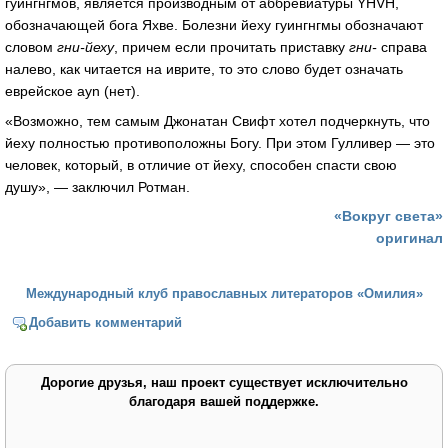
гуингнгмов, является производным от аббревиатуры YHVH,
обозначающей бога Яхве. Болезни йеху гуингнгмы обозначают
словом
гни-йеху
, причем если прочитать приставку
гни-
справа
налево, как читается на иврите, то это слово будет означать
еврейское ayn (нет).
«Возможно, тем самым Джонатан Свифт хотел подчеркнуть, что
йеху полностью противоположны Богу. При этом Гулливер — это
человек, который, в отличие от йеху, способен спасти свою
душу», — заключил Ротман.
«Вокруг света»
оригинал
Международный клуб православных литераторов «Омилия»
Добавить комментарий
Дорогие друзья, наш проект существует исключительно
благодаря вашей поддержке.