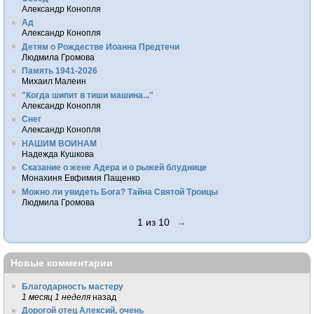
Александр Конопля
Ад
Александр Конопля
Детям о Рождестве Иоанна Предтечи
Людмила Громова
Память 1941-2026
Михаил Малеин
"Когда шипит в тиши машина..."
Александр Конопля
Снег
Александр Конопля
НАШИМ ВОИНАМ
Надежда Кушкова
Сказание о жене Адера и о рыжей блуднице
Монахиня Евфимия Пащенко
Можно ли увидеть Бога? Тайна Святой Троицы
Людмила Громова
1 из 10
→
Новые комментарии
Благодарность мастеру
1 месяц 1 неделя
назад
Дорогой отец Алексий, очень