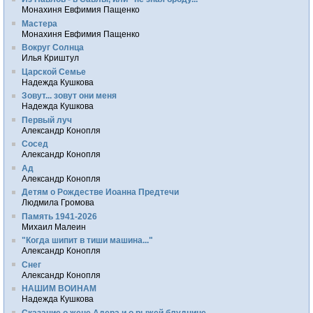
Монахиня Евфимия Пащенко
Мастера
Монахиня Евфимия Пащенко
Вокруг Солнца
Илья Криштул
Царской Семье
Надежда Кушкова
Зовут... зовут они меня
Надежда Кушкова
Первый луч
Александр Конопля
Сосед
Александр Конопля
Ад
Александр Конопля
Детям о Рождестве Иоанна Предтечи
Людмила Громова
Память 1941-2026
Михаил Малеин
"Когда шипит в тиши машина..."
Александр Конопля
Снег
Александр Конопля
НАШИМ ВОИНАМ
Надежда Кушкова
Сказание о жене Адера и о рыжей блуднице