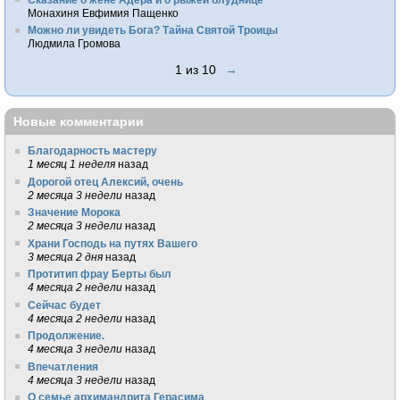
Монахиня Евфимия Пащенко
Можно ли увидеть Бога? Тайна Святой Троицы
Людмила Громова
1 из 10
→
Новые комментарии
Благодарность мастеру
1 месяц 1 неделя
назад
Дорогой отец Алексий, очень
2 месяца 3 недели
назад
Значение Морока
2 месяца 3 недели
назад
Храни Господь на путях Вашего
3 месяца 2 дня
назад
Протитип фрау Берты был
4 месяца 2 недели
назад
Сейчас будет
4 месяца 2 недели
назад
Продолжение.
4 месяца 3 недели
назад
Впечатления
4 месяца 3 недели
назад
О семье архимандрита Герасима