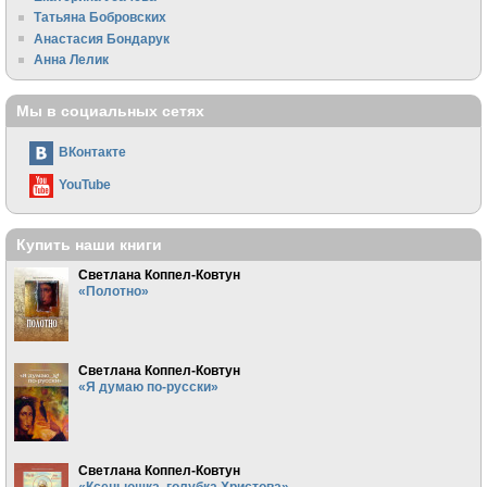
Татьяна Бобровских
Анастасия Бондарук
Анна Лелик
Мы в социальных сетях
ВКонтакте
YouTube
Купить наши книги
Светлана Коппел-Ковтун
«Полотно»
Светлана Коппел-Ковтун
«Я думаю по-русски»
Светлана Коппел-Ковтун
«Ксеньюшка, голубка Христова»