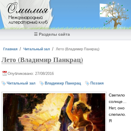
Перейти к основному содержанию
Омилия
Международный
литературный клуб
☰ Разделы сайта
Вы здесь
Главная
Читальный зал
Лето (Владимир Панкрац)
Лето (Владимир Панкрац)
Опубликовано: 27/08/2016
Читальный зал
Владимир Панкрац
Поэзия
Светило
солнце…
Нет, оно
слепило.
Я