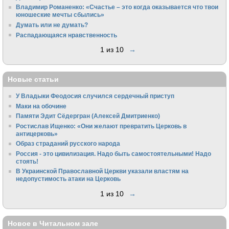
Владимир Романенко: «Счастье – это когда оказывается что твои
юношеские мечты сбылись»
Думать или не думать?
Распадающаяся нравственность
1 из 10
→
Новые статьи
У Владыки Феодосия случился сердечный приступ
Маки на обочине
Памяти Эдит Сёдергран (Алексей Дмитриенко)
Ростислав Ищенко: «Они желают превратить Церковь в
антицерковь»
Образ страданий русского народа
Россия - это цивилизация. Надо быть самостоятельными! Надо
стоять!
В Украинской Православной Церкви указали властям на
недопустимость атаки на Церковь
1 из 10
→
Новое в Читальном зале