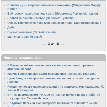
Понятие «ум» в православной психотерапии (Митрополит Морфу
Неофит)
Всё говорит нам о кончине света (Иеромонах Роман (Матюшин)
Нельзя за любовь - любое (Вероника Тушнова)
О семи горячностях духа (Архиепископ Иоанн Сан-Францисский )
Дебют
Письмо женщине (Сергей Есенин)
Молитва (Саша Черный)
←
3 из 10
→
Новое в медиагалерее
Е.Сатановский откровенно высказался о реальных причинах
агрессии Запада
Каринэ Геворгян: Мир будет разворачиваться на 180 градусов
Цель Запада - не промышленная революция, а захват ресурсов.
Лепехин
Рождение нового миропорядка идёт по радикальному сценарию. М.
Хазин, К. Геворгян
Витязь на имперском пути. От потешных войск к переустройству
государства. Сергей Марнов
Владимир Лепехин. Расшифровка прогноза "Economist" на 2023