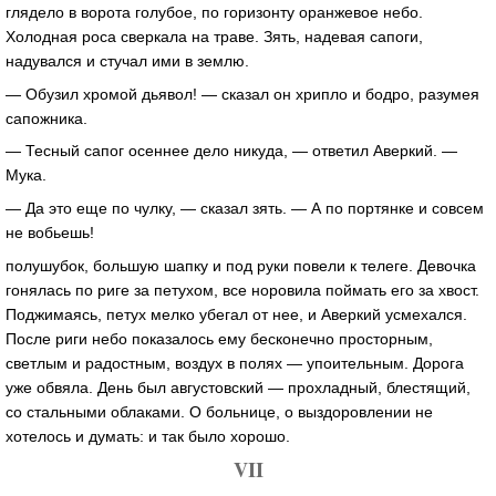
глядело в ворота голубое, по горизонту оранжевое небо.
Холодная роса сверкала на траве. Зять, надевая сапоги,
надувался и стучал ими в землю.
— Обузил хромой дьявол! — сказал он хрипло и бодро, разумея
сапожника.
— Тесный сапог осеннее дело никуда, — ответил Аверкий. —
Мука.
— Да это еще по чулку, — сказал зять. — А по портянке и совсем
не вобьешь!
полушубок, большую шапку и под руки повели к телеге. Девочка
гонялась по риге за петухом, все норовила поймать его за хвост.
Поджимаясь, петух мелко убегал от нее, и Аверкий усмехался.
После риги небо показалось ему бесконечно просторным,
светлым и радостным, воздух в полях — упоительным. Дорога
уже обвяла. День был августовский — прохладный, блестящий,
со стальными облаками. О больнице, о выздоровлении не
хотелось и думать: и так было хорошо.
VII