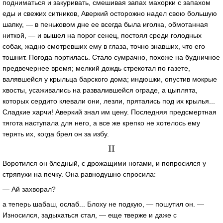
подниматься и закуривать, смешивая запах махорки с запахом
еды и свежих ситников, Аверкий осторожно надел свою большую
шапку, — в пеньковом дне ее всегда была иголка, обмотанная
ниткой, — и вышел на порог сенец, постоял среди голодных
собак, жадно смотревших ему в глаза, точно знавших, что его
тошнит. Погода портилась. Стало сумрачно, похоже на будничное
предвечернее время; мелкий дождь стрекотал по газете,
валявшейся у крыльца барского дома; индюшки, опустив мокрые
хвосты, усаживались на развалившейся ограде, а цыплята,
которых сердито клевали они, лезли, прятались под их крылья...
Сладкие харчи! Аверкий знал им цену. Последняя предсмертная
тягота наступала для него, а все же крепко не хотелось ему
терять их, когда брел он за избу.
II
Воротился он бледный, с дрожащими ногами, и попросился у
стряпухи на печку. Она равнодушно спросила:
— Ай захворал?
а теперь шабаш, ослаб... Блоху не подкую, — пошутил он. —
Износился, задыхаться стал, — еще тверже и даже с