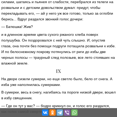
силами, шатаясь и пьянея от слабости, перебрался из телеги на
розвальни и с детским довольством думал: придут, чтобы
перекладывать его, — ай у него уж все готово, только за оглобли
берись... Вдруг раздался звонкий голос дочери:
— Батюшка! Жив?
и в длинном армяке цвета сухого ржаного хлеба поверх
полушубка. Он поздоровался с ней чуть слышно. И, опустив
глаза, она почти без помощи подруги потащила розвальни к избе.
И по белоснежному покрову потянулись от риги до избы две
черных полосы — траурный след полозьев, все лето стоявших на
влажной земле.
IX
На дворе сизели сумерки, но еще светло было, бело от снега. А
изба уже наполнилась сумерками.
В сумерки, весь в снегу, нагибаясь па пороге низкой двери, вошел
в избу священник.
— Где он тут у вас? — бодро крикнул он, и голос его раздался,
как голос самой смерти.