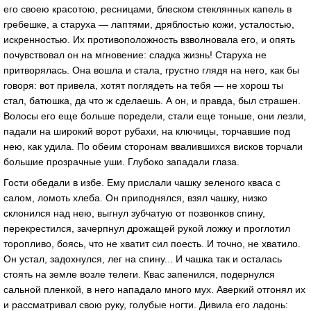
его своею красотою, ресницами, блеском стеклянных капель в
гребешке, а старуха — лаптями, дряблостью кожи, усталостью,
искренностью. Их противоположность взволновала его, и опять
почувствовал он на мгновение: сладка жизнь! Старуха не
притворялась. Она вошла и стала, грустно глядя на него, как бы
говоря: вот привела, хотят поглядеть на тебя — не хорош ты
стал, батюшка, да что ж сделаешь. А он, и правда, был страшен.
Волосы его еще больше поредели, стали еще тоньше, они лезли,
падали на широкий ворот рубахи, на ключицы, торчавшие под
нею, как удила. По обеим сторонам ввалившихся висков торчали
большие прозрачные уши. Глубоко западали глаза.
Гости обедали в избе. Ему прислали чашку зеленого кваса с
салом, ломоть хлеба. Он приподнялся, взял чашку, низко
склонился над нею, выгнул зубчатую от позвонков спину,
перекрестился, зачерпнул дрожащей рукой ложку и проглотил
торопливо, боясь, что не хватит сил поесть. И точно, не хватило.
Он устал, задохнулся, лег на спину... И чашка так и осталась
стоять на земле возле телеги. Квас запенился, подернулся
сальной пленкой, в него нападало много мух. Аверкий отгонял их
и рассматривал свою руку, голубые ногти. Дивила его ладонь: