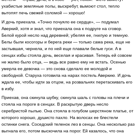
ухабистые земляные полы, выскребут, вымоют стол, тепло
вытопят печь свежей соломой — хорошо!
И дочь приехала. «Точно почуяло ее сердце», — подумал
Аверкий, хотя и знал, что приехала она к подруге на сговор.
Белой курой несло над деревней; убеляя ее, гнилую и темную.
Белы были косогоры и берега реки — только сама река, еще не
застывшая, чернела, и по ней еще плавали белые гуси. А в
сенцах избы стояла дочь, веселая и красивая. Теперь ей совсем
не жалко было отца, — ведь все равно ему не встать. Осенью
умерла ее девочка — это снова сделало ее молодой и
свободной. Старуха готовила на нарах постель Аверкию. И дочь
ждала ее, чтобы идти за отцом, на розвальнях перетаскивать его
в избу.
Приехав, она скинула шубку, скинула шаль с головы на плечи и
стояла на пороге в сенцах. В раскрытую дверь несло
серебристой пылью. Она стояла в голубом шерстяном платье, от
которого хорошо, душисто пахло. На волосах ее блестели
остинки снега. Соседский теленок лез в сенцы. Она несколько раз
выгнала его, потом выскочила на порог. Ей казалось, что она