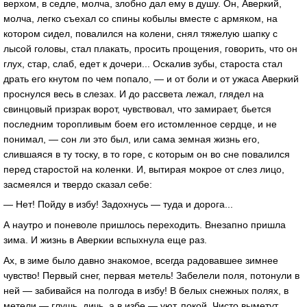
верхом, в седле, молча, злобно дал ему в душу. Он, Аверкий,
молча, легко съехал со спины кобылы вместе с армяком, на
котором сидел, повалился на колени, снял тяжелую шапку с
лысой головы, стал плакать, просить прощения, говорить, что он
глух, стар, слаб, едет к дочери... Оскалив зубы, староста стал
драть его кнутом по чем попало, — и от боли и от ужаса Аверкий
проснулся весь в слезах. И до рассвета лежал, глядел на
свинцовый призрак ворот, чувствовал, что замирает, бьется
последним торопливым боем его истомленное сердце, и не
понимал, — сон ли это был, или сама земная жизнь его,
слившаяся в ту тоску, в то горе, с которым он во сне повалился
перед старостой на коленки. И, вытирая мокрое от слез лицо,
засмеялся и твердо сказал себе:
— Нет! Пойду в избу! Задохнусь — туда и дорога...
А наутро и поневоле пришлось переходить. Внезапно пришла
зима. И жизнь в Аверкии вспыхнула еще раз.
Ах, в зиме было давно знакомое, всегда радовавшее зимнее
чувство! Первый снег, первая метель! Забелели поля, потонули в
ней — забивайся на полгода в избу! В белых снежных полях, в
метели — глушь, дичь, а в избе — уют, покой. Чисто выметут