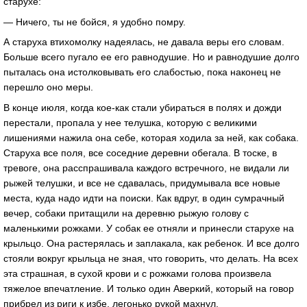
старухе:
— Ничего, ты не бойся, я удобно помру.
А старуха втихомолку надеялась, не давала веры его словам.
Больше всего пугало ее его равнодушие. Но и равнодушие долго
пыталась она истолковывать его слабостью, пока наконец не
перешло оно меры.
В конце июля, когда кое-как стали убираться в полях и дожди
перестали, пропала у нее телушка, которую с великими
лишениями нажила она себе, которая ходила за ней, как собака.
Старуха все поля, все соседние деревни обегала. В тоске, в
тревоге, она расспрашивала каждого встречного, не видали ли
рыжей телушки, и все не сдавалась, придумывала все новые
места, куда надо идти на поиски. Как вдруг, в один сумрачный
вечер, собаки притащили на деревню рыжую голову с
маленькими рожками. У собак ее отняли и принесли старухе на
крыльцо. Она растерялась и заплакала, как ребенок. И все долго
стояли вокруг крыльца не зная, что говорить, что делать. На всех
эта страшная, в сухой крови и с рожками голова произвела
тяжелое впечатление. И только один Аверкий, который на говор
прибрел из риги к избе, легонько рукой махнул.