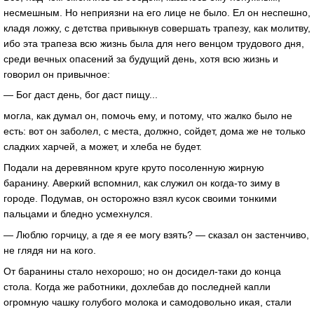
несмешным. Но неприязни на его лице не было. Ел он неспешно,
кладя ложку, с детства привыкнув совершать трапезу, как молитву,
ибо эта трапеза всю жизнь была для него венцом трудового дня,
среди вечных опасений за будущий день, хотя всю жизнь и
говорил он привычное:
— Бог даст день, бог даст пищу...
могла, как думал он, помочь ему, и потому, что жалко было не
есть: вот он заболел, с места, должно, сойдет, дома же не только
сладких харчей, а может, и хлеба не будет.
Подали на деревянном круге круто посоленную жирную
баранину. Аверкий вспомнил, как служил он когда-то зиму в
городе. Подумав, он осторожно взял кусок своими тонкими
пальцами и бледно усмехнулся.
— Люблю горчицу, а где я ее могу взять? — сказал он застенчиво,
не глядя ни на кого.
От баранины стало нехорошо; но он досидел-таки до конца
стола. Когда же работники, дохлебав до последней капли
огромную чашку голубого молока и самодовольно икая, стали