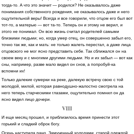
тогда-то. А что это значит — родился? Не оказывалось даже
понимания собственного рождения, не оказывалось даже и него
ощутительной веры! Всегда и все говорили, что отцом его был вот
тот-то, а матерью — вот та-то. Теперь он и этому не верил, и
этого не понимал. Он всю жизнь считал родителей самыми
близкими людьми; но, когда умер отец, он совершенно забыл его,
точно так же, как и мать: не только жалеть перестал, а даже лица
отцовского не мог ясно представить себе. Так сближался он на
своем веку и с многими другими людьми. Но и их забыл — вот как
сны, например, разве мало видел он снов, а попробуй-ка
вспомни их!
Только далекие сумерки на реке, далекую встречу свою с той
молодой, милой, которая равнодушно-жалостно смотрела на
него теперь старческими глазами, ощутительно помнил он да
ясно видел лицо дочери.
VIII
И еще месяц прошел, и приблизилось время принести этот
горький и сладкий оброк богу.
Осень наступила рано. Замученный холодами, старой одеждой,