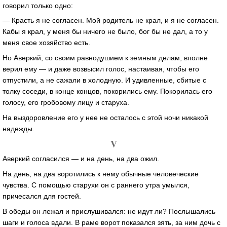
говорил только одно:
— Красть я не согласен. Мой родитель не крал, и я не согласен.
Кабы я крал, у меня бы ничего не было, бог бы не дал, а то у
меня свое хозяйство есть.
Но Аверкий, со своим равнодушием к земным делам, вполне
верил ему — и даже возвысил голос, настаивая, чтобы его
отпустили, а не сажали в холодную. И удивленные, сбитые с
толку соседи, в конце концов, покорились ему. Покорилась его
голосу, его гробовому лицу и старуха.
На выздоровление его у нее не осталось с этой ночи никакой
надежды.
V
Аверкий согласился — и на день, на два ожил.
На день, на два воротились к нему обычные человеческие
чувства. С помощью старухи он с раннего утра умылся,
причесался для гостей.
В обеды он лежал и прислушивался: не идут ли? Послышались
шаги и голоса вдали. В раме ворот показался зять, за ним дочь с