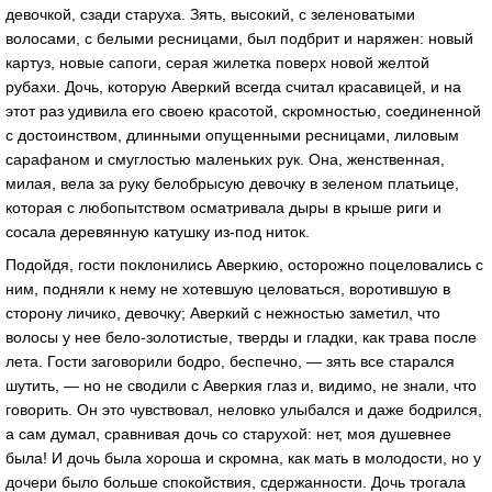
девочкой, сзади старуха. Зять, высокий, с зеленоватыми
волосами, с белыми ресницами, был подбрит и наряжен: новый
картуз, новые сапоги, серая жилетка поверх новой желтой
рубахи. Дочь, которую Аверкий всегда считал красавицей, и на
этот раз удивила его своею красотой, скромностью, соединенной
с достоинством, длинными опущенными ресницами, лиловым
сарафаном и смуглостью маленьких рук. Она, женственная,
милая, вела за руку белобрысую девочку в зеленом платьице,
которая с любопытством осматривала дыры в крыше риги и
сосала деревянную катушку из-под ниток.
Подойдя, гости поклонились Аверкию, осторожно поцеловались с
ним, подняли к нему не хотевшую целоваться, воротившую в
сторону личико, девочку; Аверкий с нежностью заметил, что
волосы у нее бело-золотистые, тверды и гладки, как трава после
лета. Гости заговорили бодро, беспечно, — зять все старался
шутить, — но не сводили с Аверкия глаз и, видимо, не знали, что
говорить. Он это чувствовал, неловко улыбался и даже бодрился,
а сам думал, сравнивая дочь со старухой: нет, моя душевнее
была! И дочь была хороша и скромна, как мать в молодости, но у
дочери было больше спокойствия, сдержанности. Дочь трогала