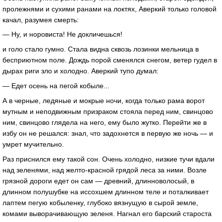
пролежнями и сухими ранами на локтях, Аверкий только головой
качал, разумея смерть:
— Ну, и норовиста! Не докличешься!
и голо стало гумно. Стала видна сквозь лозинки мельница в
бесприютном поле. Дождь порой сменялся снегом, ветер гудел в
дырах риги зло и холодно. Аверкий тупо думал:
— Едет осень на пегой кобыле...
А в черные, ледяные и мокрые ночи, когда только рама ворот
мутным и неподвижным призраком стояла перед ним, свинцово
ним, свинцово глядела на него, ему было жутко. Перейти же в
избу он не решался: знал, что задохнется в первую же ночь — и
умрет мучительно.
Раз приснился ему такой сон. Очень холодно, низкие тучи вдали
над зеленями, над желто-красной грядой леса за ними. Возле
грязной дороги едет он сам — древний, длинноволосый, в
длинном полушубке на иссохшем длинном теле и поталкивает
лаптем пегую кобыленку, глубоко вязнущую в сырой земле,
комами выворачивающую зеленя. Нагнал его барский староста