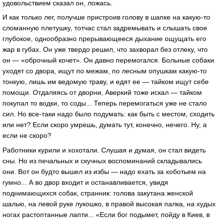
удовольствием сказал он, ложась.
И как только лег, получше пристроив голову в шапке на какую-то
сломанную плетушку, тотчас стал задремывать и слышать свое
глубокое, однообразно прерывающееся дыхание ощущать его
жар в губах. Он уже твердо решил, что захворал без отлеку, что
он — «оброчный кочет». Он давно перемогался. Больные собаки
уходят со двора, ищут по межам, по лесным опушкам какую-то
тонкую, лишь им ведомую траву, и едят ее — тайком ищут себе
помощи. Отдаляясь от дворни, Аверкий тоже искал — тайком
покупал то водки, то соды... Теперь перемогаться уже не стало
сил. Но все-таки надо было подумать: как быть с местом, сходить
или нет? Если скоро умрешь, думать тут, конечно, нечего. Ну, а
если не скоро?
Работники курили и хохотали. Слушая и думая, он стал видеть
сны. Но из печальных и скучных воспоминаний складывались
они. Вот он будто вышел из избы — надо ехать за хоботьем на
гумно... А во двор входит и останавливается, увидя
поднимающихся собак, странник: голова закутана женской
шалью, на левой руке лукошко, в правой высокая палка, на худых
ногах растоптанные лапти... «Если бог подымет, пойду в Киев, в