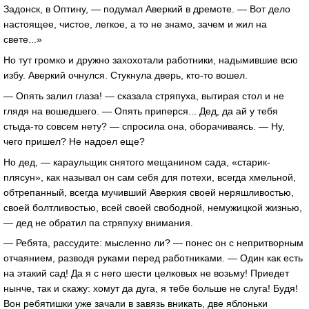
Задонск, в Оптину, — подумал Аверкий в дремоте. — Вот дело
настоящее, чистое, легкое, а то не знамо, зачем и жил на
свете...»
Но тут громко и дружно захохотали работники, надымившие всю
избу. Аверкий очнулся. Стукнула дверь, кто-то вошел.
— Опять залил глаза! — сказала стряпуха, вытирая стол и не
глядя на вошедшего. — Опять приперся... Дед, да ай у тебя
стыда-то совсем нету? — спросила она, оборачиваясь. — Ну,
чего пришел? Не надоел еще?
Но дед, — караульщик снятого мещанином сада, «старик-
плясун», как называл он сам себя для потехи, всегда хмельной,
обтрепанный, всегда мучивший Аверкия своей неряшливостью,
своей болтливостью, всей своей свободной, немужицкой жизнью,
— дед не обратил па стряпуху внимания.
— Ребята, рассудите: мысленно ли? — понес он с непритворным
отчаянием, разводя руками перед работниками. — Один как есть
на этакий сад! Да я с него шести целковых не возьму! Приедет
нынче, так и скажу: хомут да дуга, я тебе больше не слуга! Будя!
Вон ребятишки уже зачали в завязь вникать, две яблоньки