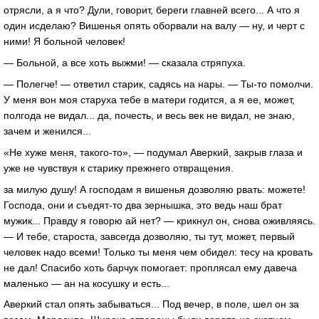
отрясли, а я что? Дули, говорит, береги главней всего... А что я
один исделаю? Вишенья опять оборвали на валу — ну, и черт с
ними! Я больной человек!
— Больной, а все хоть выжми! — сказала стряпуха.
— Полегче! — ответил старик, садясь на нары. — Ты-то помолчи.
У меня вон моя старуха тебе в матери годится, а я ее, может,
полгода не видал... да, почесть, и весь век не видал, не знаю,
зачем и женился...
«Не хуже меня, такого-то», — подумал Аверкий, закрыв глаза и
уже не чувствуя к старику прежнего отвращения.
за милую душу! А господам я вишенья дозволяю рвать: можете!
Господа, они и съедят-то два зернышка, это ведь наш брат
мужик... Правду я говорю ай нет? — крикнул он, снова оживляясь.
— И тебе, староста, завсегда дозволяю, ты тут, может, первый
человек надо всеми! Только ты меня чем обидел: тесу на кровать
не дал! Спасибо хоть барчук помогает: проплясал ему давеча
маленько — ан на косушку и есть...
Аверкий стал опять забываться... Под вечер, в поле, шел он за