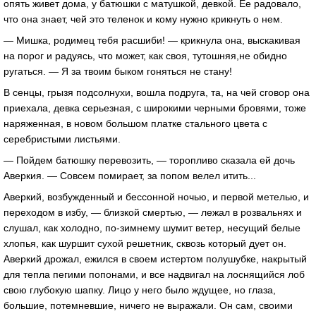
опять живет дома, у батюшки с матушкой, девкой. Ее радовало,
что она знает, чей это теленок и кому нужно крикнуть о нем.
— Мишка, родимец тебя расшиби! — крикнула она, выскакивая
на порог и радуясь, что может, как своя, тутошняя,не обидно
ругаться. — Я за твоим быком гоняться не стану!
В сенцы, грызя подсолнухи, вошла подруга, та, на чей сговор она
приехала, девка серьезная, с широкими черными бровями, тоже
наряженная, в новом большом платке стального цвета с
серебристыми листьями.
— Пойдем батюшку перевозить, — торопливо сказала ей дочь
Аверкия. — Совсем помирает, за попом велел итить...
Аверкий, возбужденный и бессонной ночью, и первой метелью, и
переходом в избу, — близкой смертью, — лежал в розвальнях и
слушал, как холодно, по-зимнему шумит ветер, несущий белые
хлопья, как шуршит сухой решетник, сквозь который дует он.
Аверкий дрожал, ежился в своем истертом полушубке, накрытый
для тепла пегими попонами, и все надвигал на лоснящийся лоб
свою глубокую шапку. Лицо у него было ждущее, но глаза,
большие, потемневшие, ничего не выражали. Он сам, своими