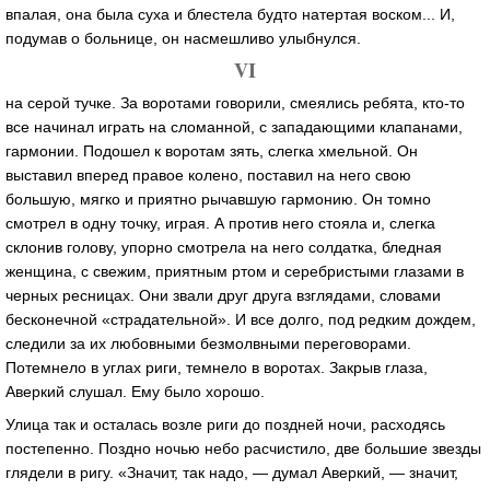
впалая, она была суха и блестела будто натертая воском... И,
подумав о больнице, он насмешливо улыбнулся.
VI
на серой тучке. За воротами говорили, смеялись ребята, кто-то
все начинал играть на сломанной, с западающими клапанами,
гармонии. Подошел к воротам зять, слегка хмельной. Он
выставил вперед правое колено, поставил на него свою
большую, мягко и приятно рычавшую гармонию. Он томно
смотрел в одну точку, играя. А против него стояла и, слегка
склонив голову, упорно смотрела на него солдатка, бледная
женщина, с свежим, приятным ртом и серебристыми глазами в
черных ресницах. Они звали друг друга взглядами, словами
бесконечной «страдательной». И все долго, под редким дождем,
следили за их любовными безмолвными переговорами.
Потемнело в углах риги, темнело в воротах. Закрыв глаза,
Аверкий слушал. Ему было хорошо.
Улица так и осталась возле риги до поздней ночи, расходясь
постепенно. Поздно ночью небо расчистило, две большие звезды
глядели в ригу. «Значит, так надо, — думал Аверкий, — значит,