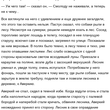
— Уж чего там! — сказал он, — Смолоду не наживали, а теперь
не к чему...
Все взглянули на него с удивлением и еще дружнее загалдели,
что этого так оставить нельзя. Пастух сказал, что собаки рыли в
лесу. Несмотря на сумерки, решили немедля ехать в лес. Сосед
торопливо запряг лошадь в телегу, посадил в нее плачущую
старуху, вскочил сам и поскакал, загремел по улице. Поскакали
за ним верховые. В полях было темно, в лесу темно и тихо, уже
пахло опавшими листьями. Лес слабо освещался с одной
стороны красноватым светом всходившей луны. Приехали к
караулке на поляне, возле дуба с засохшей верхушкой. Лесник
ужинал и, увидя толпу, очень испугался. Потребовали у него
фонарь, пошли за пастухом к тому месту, где рыли собаки, нашли
зарытую в землю требуху, подняли там и повезли лесника в
деревню, к Аверкию.
Аверкий не спал, сидел в темной избе. Когда вздули огонь и стала
изба наполняться народом, когда привели старосту с палевой
бородой и наперебой стали кричать, обвиняя лесника, Аверкий
неожиданно принял его сторону. Лесник в свое оправдание