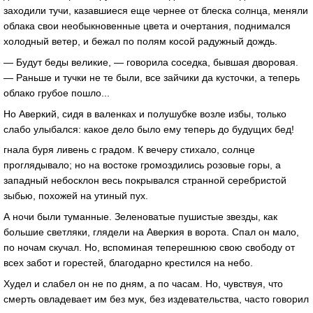
заходили тучи, казавшиеся еще чернее от блеска солнца, меняли
облака свои необыкновенные цвета и очертания, поднимался
холодный ветер, и бежал по полям косой радужный дождь.
— Будут беды великие, — говорила соседка, бывшая дворовая.
— Раньше и тучки не те были, все зайчики да кусточки, а теперь
облако грубое пошло...
Но Аверкий, сидя в валенках и полушубке возле избы, только
слабо улыбался: какое дело было ему теперь до будущих бед!
гнала буря ливень с градом. К вечеру стихало, солнце
проглядывало; но на востоке громоздились розовые горы, а
западный небосклон весь покрывался странной серебристой
зыбью, похожей на утиный пух.
А ночи были туманные. Зеленоватые пушистые звезды, как
большие светляки, глядели на Аверкия в ворота. Спал он мало,
по ночам скучал. Но, вспоминая теперешнюю свою свободу от
всех забот и горестей, благодарно крестился на небо.
Худел и слабел он не по дням, а по часам. Но, чувствуя, что
смерть овладевает им без мук, без издевательства, часто говорил