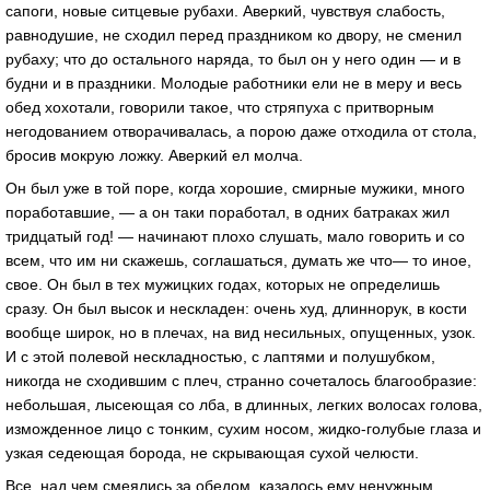
сапоги, новые ситцевые рубахи. Аверкий, чувствуя слабость,
равнодушие, не сходил перед праздником ко двору, не сменил
рубаху; что до остального наряда, то был он у него один — и в
будни и в праздники. Молодые работники ели не в меру и весь
обед хохотали, говорили такое, что стряпуха с притворным
негодованием отворачивалась, а порою даже отходила от стола,
бросив мокрую ложку. Аверкий ел молча.
Он был уже в той поре, когда хорошие, смирные мужики, много
поработавшие, — а он таки поработал, в одних батраках жил
тридцатый год! — начинают плохо слушать, мало говорить и со
всем, что им ни скажешь, соглашаться, думать же что— то иное,
свое. Он был в тех мужицких годах, которых не определишь
сразу. Он был высок и нескладен: очень худ, длиннорук, в кости
вообще широк, но в плечах, на вид несильных, опущенных, узок.
И с этой полевой нескладностью, с лаптями и полушубком,
никогда не сходившим с плеч, странно сочеталось благообразие:
небольшая, лысеющая со лба, в длинных, легких волосах голова,
изможденное лицо с тонким, сухим носом, жидко-голубые глаза и
узкая седеющая борода, не скрывающая сухой челюсти.
Все, над чем смеялись за обедом, казалось ему ненужным,