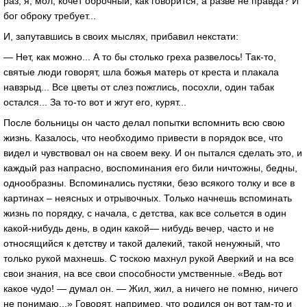
раз, я, мол, кочет оброчный, как говорится, а разве не правда? И
бог оброку требует...
И, запутавшись в своих мыслях, прибавил некстати:
— Нет, как можно... А то бы столько греха развелось! Так-то,
святые люди говорят, шла божья матерь от креста и плакала
навзрыд... Все цветы от слез пожглись, посохли, один табак
остался... За то-то вот и жгут его, курят...
После больницы он часто делал попытки вспомнить всю свою
жизнь. Казалось, что необходимо привести в порядок все, что
видел и чувствовал он на своем веку. И он пытался сделать это, и
каждый раз напрасно, воспоминания его били ничтожны, бедны,
однообразны. Вспоминались пустяки, безо всякого толку и все в
картинах – неясных и отрывочных. Только начнешь вспоминать
жизнь по порядку, с начала, с детства, как все сольется в один
какой-нибудь день, в один какой— нибудь вечер, часто и не
относящийся к детству и такой далекий, такой ненужный, что
только рукой махнешь. С тоскою махнул рукой Аверкий и на все
свои знания, на все свои способности умственные. «Ведь вот
какое чудо! — думал он. — Жил, жил, а ничего не помню, ничего
не понимаю...» Говорят, например, что родился он вот там-то и