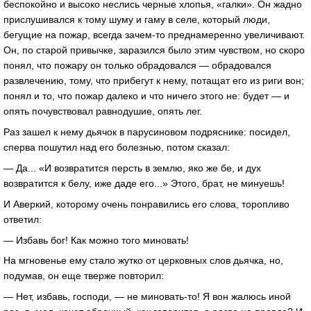
беспокойно и высоко неслись черные хлопья, «галки». Он жадно
прислушивался к тому шуму и гаму в селе, который люди,
бегущие на пожар, всегда зачем-то преднамеренно увеличивают.
Он, по старой привычке, заразился было этим чувством, но скоро
понял, что пожару он только обрадовался — обрадовался
развлечению, тому, что прибегут к нему, потащат его из риги вон;
понял и то, что пожар далеко и что ничего этого не: будет — и
опять почувствовал равнодушие, опять лег.
Раз зашел к нему дьячок в парусиновом подряснике: посидел,
сперва пошутил над его болезнью, потом сказал:
— Да... «И возвратится персть в землю, яко же бе, и дух
возвратится к белу, иже даде его...» Этого, брат, не минуешь!
И Аверкий, которому очень понравились его слова, торопливо
ответил:
— Избавь бог! Как можно того миновать!
На мгновенье ему стало жутко от церковных слов дьячка, но,
подумав, он еще тверже повторил:
— Нет, избавь, господи, — не миновать-то! Я вон жалюсь иной