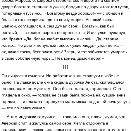
возом. Моросило. Широко отворены были ворота на скотном
дворе богатого степного мужика; бродил по двору и гоготал гусак,
потерявший гусыню... «Богатому везде хорошо!» — с обидой и
болью в голосе кричал где-то внизу старик. Аверкий кивал
шапкой, соглашался, а сам думал свое: «Богатый, как бык
рогатый, — в тесные ворота не пролезет...» И очнулся, чувствуя,
что бредит. «Да, бог не любит высоких мыслей... Да, старика
жалко... Но дым и ненужный говор, чужие люди, чужая печка —
ах, какая тоска, бесприютность! Зверь, и тот забивается умирать
в свою собственную норь... Нет, конец, домой пора!»
III
Он очнулся в сумерки. Ни работников, ни стряпухи в избе не
было. На лавке возле окна сидела дурочка Анюта, скитавшаяся
по господам, по мужикам. Она была толстая, стриженая. Она
глядела в окно, — голова ее сзади была похожа на кувшин вниз
горлом, — и плакала: стряпухин мальчишка не дал ей лечь уснуть
— все по лавке скакал.
— А там индюшки замучили, — говорила она, плача, думая, что
Аверкий спит, и жалуясь самой себе. Легла отдохнуть в
палисаднику — дождь, индюшки всю голову изодрали, а тут этот