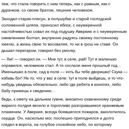
тем, что стала говорить с ним теперь, как с равным, как с
дурачком, со своим братом, лишним человеком.
Заходил старик-плясун, в полушубке и старой господской
соломенной шляпе, приносил яблок, с неумеренной
настойчивостью совал их под подушку Аверкию и с неумеренным
оживлением болтал, внутренне радуясь своему постоянному
хмелю, а жизнь свою то восхваляя, то ни в грош не ставя. Он
дышал перегаром, говорил без умолку.
— Хм! — говорил он. — Мне тут, в селе, рай! Тут я маленько
оправился, человеком стал. А то сослали меня прошлый год...
Именьишко в поле, сад в поле — хоть бы тебе дворишко! Скука —
избавь бог! Не то, что у вас в селе: тут в поле выйдешь, и то что-
нибудь увидишь обязательно: либо где ребята в конопях, либо
бабу примешь к сведению...
беды, к омету на дальнем гумне, внезапно охваченному среди
жаркого полдня весело и торопливо разгоравшимся оранжевым
пламенем. У Аверкия, всегда боявшегося пожаров, заколотилось
сердце. Он, насколько мог, поспешно приподнялся и долго
глядел в ворота, на голубое спокойное небо, по которому