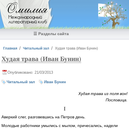
Перейти к основному содержанию
Омилия
Международный
литературный клуб
☰ Разделы сайта
Вы здесь
Главная
Читальный зал
Худая трава (Иван Бунин)
Худая трава (Иван Бунин)
Опубликовано: 21/03/2013
Читальный зал
Иван Бунин
Худая трава из поля вон!
Пословица.
I
Аверкий слег, разговевшись на Петров день.
Молодые работники умылись с мылом, причесались, надели