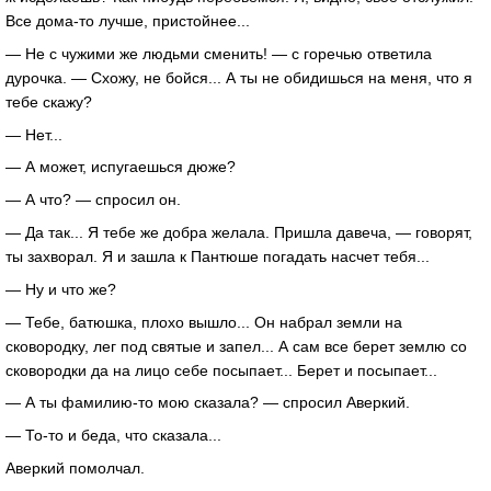
Все дома-то лучше, пристойнее...
— Не с чужими же людьми сменить! — с горечью ответила
дурочка. — Схожу, не бойся... А ты не обидишься на меня, что я
тебе скажу?
— Нет...
— А может, испугаешься дюже?
— А что? — спросил он.
— Да так... Я тебе же добра желала. Пришла давеча, — говорят,
ты захворал. Я и зашла к Пантюше погадать насчет тебя...
— Ну и что же?
— Тебе, батюшка, плохо вышло... Он набрал земли на
сковородку, лег под святые и запел... А сам все берет землю со
сковородки да на лицо себе посыпает... Берет и посыпает...
— А ты фамилию-то мою сказала? — спросил Аверкий.
— То-то и беда, что сказала...
Аверкий помолчал.