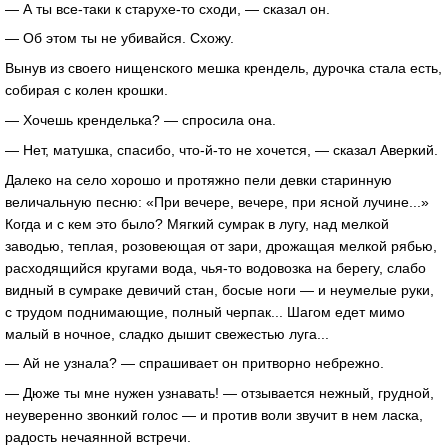
— А ты все-таки к старухе-то сходи, — сказал он.
— Об этом ты не убивайся. Схожу.
Вынув из своего нищенского мешка крендель, дурочка стала есть,
собирая с колен крошки.
— Хочешь кренделька? — спросила она.
— Нет, матушка, спасибо, что-й-то не хочется, — сказал Аверкий.
Далеко на село хорошо и протяжно пели девки старинную
величальную песню: «При вечере, вечере, при ясной лучине...»
Когда и с кем это было? Мягкий сумрак в лугу, над мелкой
заводью, теплая, розовеющая от зари, дрожащая мелкой рябью,
расходящийся кругами вода, чья-то водовозка на берегу, слабо
видный в сумраке девичий стан, босые ноги — и неумелые руки,
с трудом поднимающие, полный черпак... Шагом едет мимо
малый в ночное, сладко дышит свежестью луга...
— Ай не узнала? — спрашивает он притворно небрежно.
— Дюже ты мне нужен узнавать! — отзывается нежный, грудной,
неуверенно звонкий голос — и против воли звучит в нем ласка,
радость нечаянной встречи.