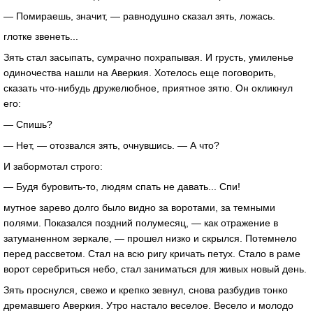
— Помираешь, значит, — равнодушно сказал зять, ложась.
глотке звенеть...
Зять стал засыпать, сумрачно похрапывая. И грусть, умиленье
одиночества нашли на Аверкия. Хотелось еще поговорить,
сказать что-нибудь дружелюбное, приятное зятю. Он окликнул
его:
— Спишь?
— Нет, — отозвался зять, очнувшись. — А что?
И забормотал строго:
— Будя буровить-то, людям спать не давать... Спи!
мутное зарево долго было видно за воротами, за темными
полями. Показался поздний полумесяц, — как отражение в
затуманенном зеркале, — прошел низко и скрылся. Потемнело
перед рассветом. Стал на всю ригу кричать петух. Стало в раме
ворот серебриться небо, стал заниматься для живых новый день.
Зять проснулся, свежо и крепко зевнул, снова разбудив тонко
дремавшего Аверкия. Утро настало веселое. Весело и молодо