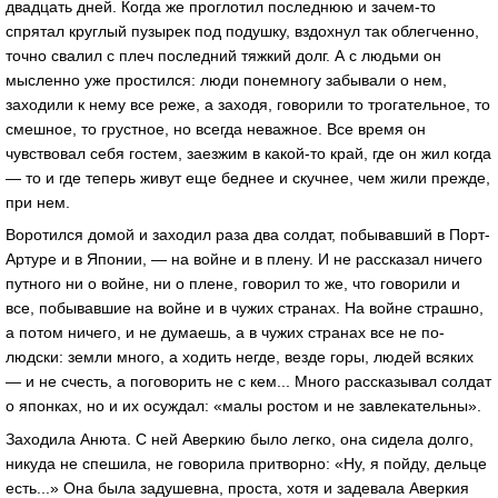
двадцать дней. Когда же проглотил последнюю и зачем-то
спрятал круглый пузырек под подушку, вздохнул так облегченно,
точно свалил с плеч последний тяжкий долг. А с людьми он
мысленно уже простился: люди понемногу забывали о нем,
заходили к нему все реже, а заходя, говорили то трогательное, то
смешное, то грустное, но всегда неважное. Все время он
чувствовал себя гостем, заезжим в какой-то край, где он жил когда
— то и где теперь живут еще беднее и скучнее, чем жили прежде,
при нем.
Воротился домой и заходил раза два солдат, побывавший в Порт-
Артуре и в Японии, — на войне и в плену. И не рассказал ничего
путного ни о войне, ни о плене, говорил то же, что говорили и
все, побывавшие на войне и в чужих странах. На войне страшно,
а потом ничего, и не думаешь, а в чужих странах все не по-
людски: земли много, а ходить негде, везде горы, людей всяких
— и не счесть, а поговорить не с кем... Много рассказывал солдат
о японках, но и их осуждал: «малы ростом и не завлекательны».
Заходила Анюта. С ней Аверкию было легко, она сидела долго,
никуда не спешила, не говорила притворно: «Ну, я пойду, дельце
есть...» Она была задушевна, проста, хотя и задевала Аверкия