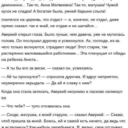
демоненок... Так-то, Анна Матвеевна! Так-то, матушка! Чужой
кусок не сладок! А богатая была, умней барыни слыла!
поклялся на церковь, что отдаст — и, конечно, не отдал, даже
прямо сказал: так и знай, не отдам и не шатайся...
Аверкий открыл глаза. Было лучше, чем давеча, уже не мутилась
голова. Он послушал дурочку и усмехнулся. Ах, господи, из-за
чего только волнуются, страдают люди! Этот старик, так
растерянно жаловавшийся работникам... Эта плачущая от обиды
на ребенка Анюта...
— А ты бы его за виски, — сказал он, усмехаясь.
— Ай ты проснулся? — спросила дурочка. И вдруг неприятно,
неумеренно зарыдала. — Да ай я слажу с ним?
Когда она стала затихать, Аверкий негромко и ласково окликнул
ее.
— Что тебе? — тупо отозвалась она.
— Сходи, матушка, к моей старухе, — сказал Аверкий. — Скажи,
чтоб пришла за мной. Боюсь, ей и самой есть нечего, да ведь что
ж исделаешь? Как-нибудь перебьемся. Я, видно, свое отслужил.