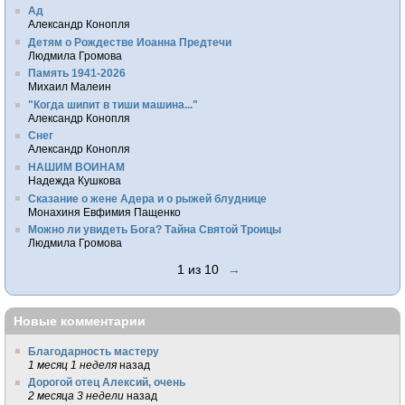
Ад
Александр Конопля
Детям о Рождестве Иоанна Предтечи
Людмила Громова
Память 1941-2026
Михаил Малеин
"Когда шипит в тиши машина..."
Александр Конопля
Снег
Александр Конопля
НАШИМ ВОИНАМ
Надежда Кушкова
Сказание о жене Адера и о рыжей блуднице
Монахиня Евфимия Пащенко
Можно ли увидеть Бога? Тайна Святой Троицы
Людмила Громова
1 из 10
→
Новые комментарии
Благодарность мастеру
1 месяц 1 неделя
назад
Дорогой отец Алексий, очень
2 месяца 3 недели
назад