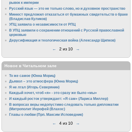
рывок к империи
Русский язык — это не только слово, но и духовное пространство
Минюст предложил отказаться от бумажных свидетельств о браке
(Владислав Куликов)
УПЦ заявила о независимости от РПЦ
В УПЦ заявили о сохранении отношений с Русской православной
церковью
Дерусификация и теологическая война (Александр Щипков)
←
2 из 10
→
Новое в Читальном зале
То же самое (Юнна Мориц)
Дьявол – это атмосфера (Юнна Мориц)
Я не лгал (Игорь Северянин)
Каждый хочет, чтоб «я» - это сразу же было «мы»
И каждый росток утверждает: «Я сам» (Лариса Миллер)
В вопросах веры недопустимо следовать только дипломатии
(Митрополит Иерофей (Влахос)
Главы о любви (Прп. Максим Исповедник)
←
4 из 10
→