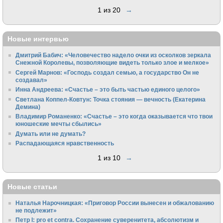
1 из 20
→
Новые интервью
Дмитрий Бабич: «Человечество надело очки из осколков зеркала
Снежной Королевы, позволяющие видеть только злое и мелкое»
Сергей Марнов: «Господь создал семью, а государство Он не
создавал»
Инна Андреева: «Счастье – это быть частью единого целого»
Светлана Коппел-Ковтун: Точка стояния — вечность (Екатерина
Демина)
Владимир Романенко: «Счастье – это когда оказывается что твои
юношеские мечты сбылись»
Думать или не думать?
Распадающаяся нравственность
1 из 10
→
Новые статьи
Наталья Нарочницкая: «Приговор России вынесен и обжалованию
не подлежит»
Петр I: pro et contra. Сохранение суверенитета, абсолютизм и