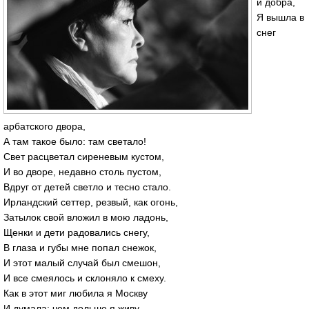
и добра,
Я вышла в
снег
арбатского двора,
А там такое было: там светало!
Свет расцветал сиреневым кустом,
И во дворе, недавно столь пустом,
Вдруг от детей светло и тесно стало.
Ирландский сеттер, резвый, как огонь,
Затылок свой вложил в мою ладонь,
Щенки и дети радовались снегу,
В глаза и губы мне попал снежок,
И этот малый случай был смешон,
И все смеялось и склоняло к смеху.
Как в этот миг любила я Москву
И думала: чем дольше я живу,