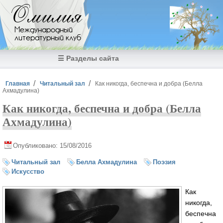
Перейти к основному содержанию
Омилия
Международный
литературный клуб
☰ Разделы сайта
Вы здесь
Главная
Читальный зал
Как никогда, беспечна и добра (Белла
Ахмадулина)
Как никогда, беспечна и добра (Белла
Ахмадулина)
Опубликовано: 15/08/2016
Читальный зал
Белла Ахмадулина
Поэзия
Искусство
Как
никогда,
беспечна