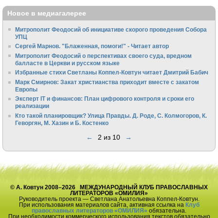
Новое в медиагалерее
Митрополит Феодосий об инициативе скорого проведения Собора
УПЦ
Сергей Марнов. "Блаженная, помоги!" - Читает автор
Митрополит Феодосий о перспективах своего суда, вредном
балласте в Церкви и русском языке
Избранные стихи Светланы Коппел-Ковтун читает Дмитрий Бабич
Марк Смирнов: Закат христианства приходит вместе с закатом
Европы
Эксперт IT и финансов: План цифрового контроля и сроки его
реализации
Кто такой планировщик? Улица Правды. Д. Роде, С. Колмогоров, К.
Геворгян, М. Хазин и Б. Костенко
←
2 из 10
→
© А. Ковтун 2008–2026 МЕЖДУНАРОДНЫЙ КЛУБ ПРАВОСЛАВНЫХ
ЛИТЕРАТОРОВ «ОМИЛИЯ»
Руководитель проекта — Светлана Анатольевна Коппел-Ковтун.
При использования материалов сайта, активная ссылка на
Клуб
православных литераторов «ОМИЛИЯ»
обязательна.
При необходимости коммерческого использования текстов обязательно