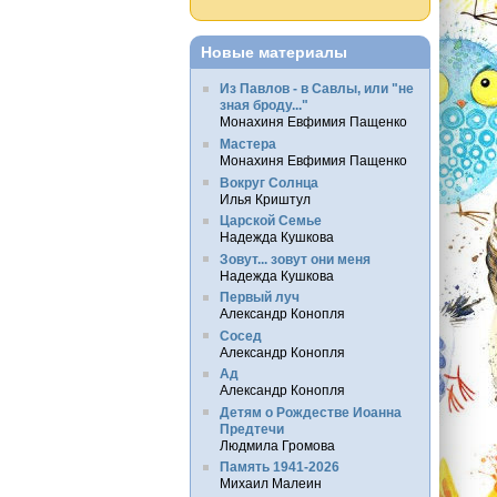
Новые материалы
Из Павлов - в Савлы, или "не
зная броду..."
Монахиня Евфимия Пащенко
Мастера
Монахиня Евфимия Пащенко
Вокруг Солнца
Илья Криштул
Царской Семье
Надежда Кушкова
Зовут... зовут они меня
Надежда Кушкова
Первый луч
Александр Конопля
Сосед
Александр Конопля
Ад
Александр Конопля
Детям о Рождестве Иоанна
Предтечи
Людмила Громова
Память 1941-2026
Михаил Малеин