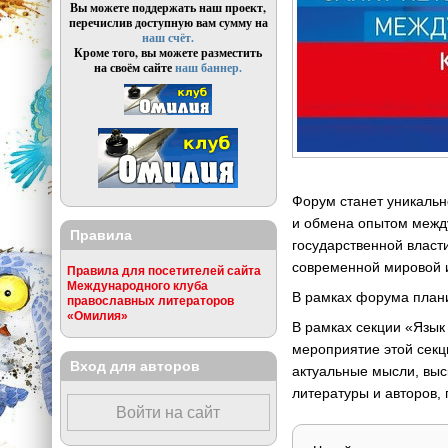
Вы можете поддержать наш проект,
перечислив доступную вам сумму на
наш счёт.
Кроме того, вы можете разместить
на своём сайте
наш баннер.
Форум станет уникальн
и обмена опытом между
Правила
государственной власт
современной мировой и
Правила для посетителей сайта
Международного клуба
В рамках форума плани
православных литераторов
«Омилия»
В рамках секции «Язык
мероприятие этой секц
Вход для авторов
актуальные мысли, выс
литературы и авторов,
Войти на сайт