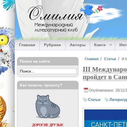
Перейти к основному содержанию
Омилия
Международный
литературный клуб
Главная
Рубрики
Авторы
Книги
Ин
Вы здесь
Главная
Статьи
III
Поиск на сайте
III Междунар
пройдет в Сан
Как помочь проекту?
Опубликовано: 26/11/
Статьи
Литерату
ДОРОГИЕ ДРУЗЬЯ!