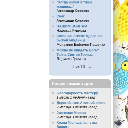
"Когда шипит в тиши
машина..."
Александр Конопля
Снег
Александр Конопля
НАШИМ ВОИНАМ
Надежда Кушкова
Сказание о жене Адера и о
рыжей блуднице
Монахиня Евфимия Пащенко
Можно ли увидеть Бога?
Тайна Святой Троицы
Людмила Громова
1 из 10
→
Новые комментарии
Благодарность мастеру
1 месяц 1 неделя
назад
Дорогой отец Алексий, очень
2 месяца 3 недели
назад
Значение Морока
2 месяца 3 недели
назад
Храни Господь на путях
Вашего