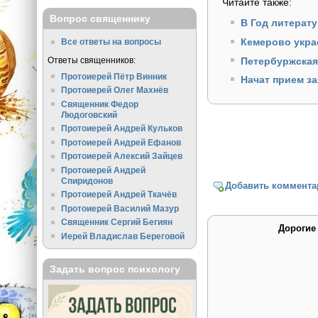
Читайте также:
Вопрос священнику
В Год литерат
Кемерово укра
Все ответы на вопросы
Петербуржская
Ответы священников:
Протоиерей Пётр Винник
Начат прием з
Протоиерей Олег Махнёв
Священник Федор
Людоговский
Протоиерей Андрей Кульков
Протоиерей Андрей Ефанов
Протоиерей Алексий Зайцев
Протоиерей Андрей
Спиридонов
Добавить коммента
Протоиерей Андрей Ткачёв
Протоиерей Василий Мазур
Священник Сергий Бегиян
Дорогие
Иерей Владислав Береговой
Задать вопрос психологу