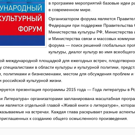
в программе мероприятий базовые идеи ра
в современном мире.
Организатором форума является Правител
Федерации при поддержке Правительства 
Министерства культуры РФ, Министерства
и Министерства связи и массовых коммуни
форума — поиск решений глобальных пр
культуры, диалог культур во имя всеобщег
ой международной площадкой для ежегодных встреч, плодотворног
 специалистами в области культуры и культурной политики, предс
и, политиками и бизнесменами, местом для обсуждения проблем и
 российской культурной жизни.
руется презентация программы 2015 года — Года литературы в Ро
 и Литература» организаторами запланирована масштабная прогр
ии является отдельной главой «Живой книги о литературе», котор
казываемые на встречах. Каждая глава раскрывает разные аспекты 
 приглашенных к созданию общего осмысленного произведения.