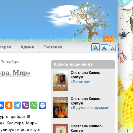
лерея
Админ
Гостевая
т-Петербурге
Купить наши книги
ура. Мир»
Светлана Коппел-
Ковтун
«Полотно»
Светлана Коппел-
Ковтун
«Я думаю по-русски»
рге пройдет III
к. Культура. Мир».
Светлана Коппел-
мулирует и реализует
Ковтун