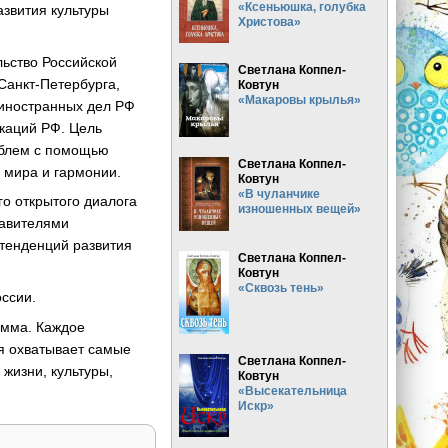
«Ксеньюшка, голубка
звития культуры
Христова»
ьство Российской
Светлана Коппел-
Санкт-Петербурга,
Ковтун
«Макаровы крылья»
 иностранных дел РФ
каций РФ. Цель
облем с помощью
Светлана Коппел-
о мира и гармонии.
Ковтун
«В чуланчике
о открытого диалога
изношенных вещей»
тавителями
 тенденций развития
Светлана Коппел-
Ковтун
«Сквозь тень»
ссии.
амма. Каждое
ая охватывает самые
Светлана Коппел-
жизни, культуры,
Ковтун
«Высекательница
Искр»