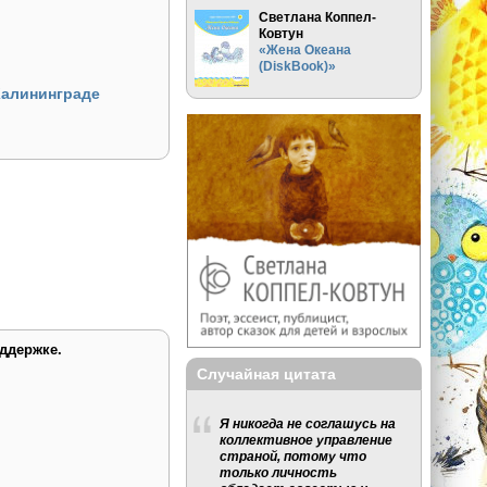
Светлана Коппел-
Ковтун
«Жена Океана
(DiskBook)»
Калининграде
ддержке.
Случайная цитата
Я никогда не соглашусь на
коллективное управление
страной, потому что
только личность