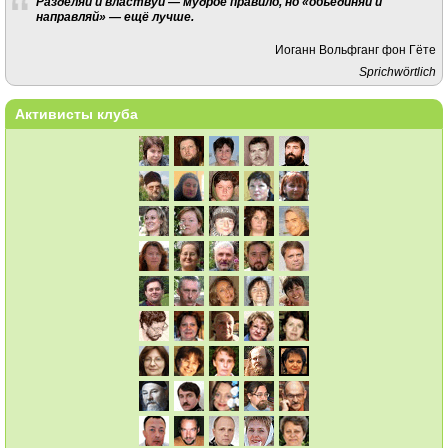
Разделяй и властвуй — мудрое правило, но «объединяй и
направляй» — ещё лучше.
Иоганн Вольфганг фон Гёте
Sprichwörtlich
Активисты клуба