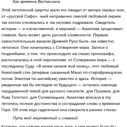
Как времена Веспасиана.
Этой летописной широты мало кто ожидал от автора первых книг,
от «русской Сафо», чьей непривычно смелой любовной лирике
так охотно откликались и так неловко подражали. Свидетель
истории — и отечественной, и мировой — Ахматова продолжает
главное, быть может, дело русской словесности. Первым
самостоятельным жанром Древней Руси были, как известно,
летописи. Они начинались с Сотворения мира. Записи о
позднейшем, о том, что происходило на глазах хронографа,
располагались в этой перспективе: от Сотворения мира — к
последнему Суду. «В моем начале мой конец», этот любимый
Ахматовой стих (впервые сказанный Машо по-старофранцузски,
потом Элиотом по-английски) уместен и здесь. История —
увиденная как бы взглядом из будущего — осталась навсегда
сердцевинной темой для русского писателя: для Пушкина, для
Льва Толстого, для Солженицына. Ахматова вписала в эту
летопись полное достоинства и сострадания слово о временах
Горя. Об этом еще гадательно она говорила в ранних стихах:
Путь мой жертвенный и славный.
Конечно, это совсем малая часть того, о чем можно было бы