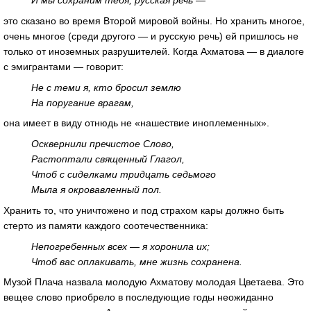
И мы сохраним тебя, русская речь —
это сказано во время Второй мировой войны. Но хранить многое,
очень многое (среди другого — и русскую речь) ей пришлось не
только от иноземных разрушителей. Когда Ахматова — в диалоге
с эмигрантами — говорит:
Не с теми я, кто бросил землю
На поругание врагам,
она имеет в виду отнюдь не «нашествие иноплеменных».
Осквернили пречистое Слово,
Растоптали священный Глагол,
Чтоб с сиделками тридцать седьмого
Мыла я окровавленный пол.
Хранить то, что уничтожено и под страхом кары должно быть
стерто из памяти каждого соотечественника:
Непогребенных всех — я хоронила их;
Чтоб вас оплакивать, мне жизнь сохранена.
Музой Плача назвала молодую Ахматову молодая Цветаева. Это
вещее слово приобрело в последующие годы неожиданно