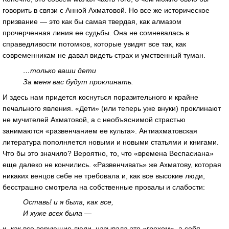
говорить в связи с Анной Ахматовой. Но все же историческое
призвание — это как бы самая твердая, как алмазом
прочерченная линия ее судьбы. Она не сомневалась в
справедливости потомков, которые увидят все так, как
современникам не давал видеть страх и умственный туман.
…только ваши дети
За меня вас будут проклинать.
И здесь нам придется коснуться поразительного и крайне
печального явления. «Дети» (или теперь уже внуки) проклинают
не мучителей Ахматовой, а с необъяснимой страстью
занимаются «развенчанием ее культа». Антиахматовская
литература пополняется новыми и новыми статьями и книгами.
Что бы это значило? Вероятно, то, что «времена Веспасиана»
еще далеко не кончились. «Развенчивать» же Ахматову, которая
никаких венцов себе не требовала и, как все высокие люди,
бесстрашно смотрела на собственные провалы и слабости:
Оставь! и я была, как все,
И хуже всех была —
и, как все верующие люди, называла это «грехом», а себя —