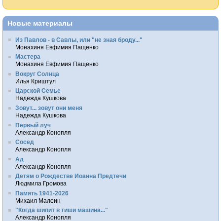
Новые материалы
Из Павлов - в Савлы, или "не зная броду..."
Монахиня Евфимия Пащенко
Мастера
Монахиня Евфимия Пащенко
Вокруг Солнца
Илья Криштул
Царской Семье
Надежда Кушкова
Зовут... зовут они меня
Надежда Кушкова
Первый луч
Александр Конопля
Сосед
Александр Конопля
Ад
Александр Конопля
Детям о Рождестве Иоанна Предтечи
Людмила Громова
Память 1941-2026
Михаил Малеин
"Когда шипит в тиши машина..."
Александр Конопля