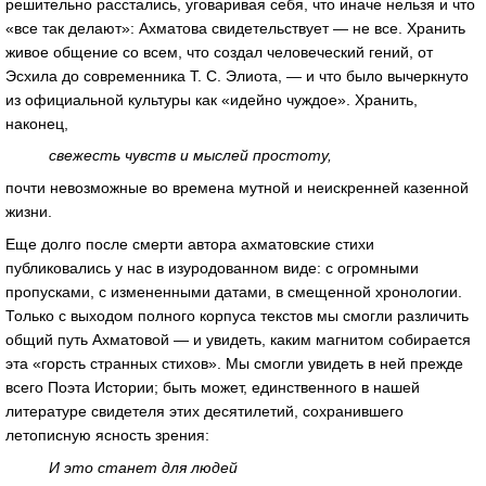
решительно расстались, уговаривая себя, что иначе нельзя и что
«все так делают»: Ахматова свидетельствует — не все. Хранить
живое общение со всем, что создал человеческий гений, от
Эсхила до современника Т. С. Элиота, — и что было вычеркнуто
из официальной культуры как «идейно чуждое». Хранить,
наконец,
свежесть чувств и мыслей простоту,
почти невозможные во времена мутной и неискренней казенной
жизни.
Еще долго после смерти автора ахматовские стихи
публиковались у нас в изуродованном виде: с огромными
пропусками, с измененными датами, в смещенной хронологии.
Только с выходом полного корпуса текстов мы смогли различить
общий путь Ахматовой — и увидеть, каким магнитом собирается
эта «горсть странных стихов». Мы смогли увидеть в ней прежде
всего Поэта Истории; быть может, единственного в нашей
литературе свидетеля этих десятилетий, сохранившего
летописную ясность зрения:
И это станет для людей