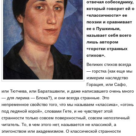
отвечая собеседнику,
который говорит ей о
«классичности» ее
поэзии и сравнивает
ее с Пушкиным,
называет себя всего
лишь автором
«горстки странных
стихов».
Великих стихов всегда
— горстка (как еще мы
измерим наследство
Горация, или Сафо,
или Тютчева, или Бараташвили, и даже написавшего очень много
— для лирика — Блока?), и они всегда странные. Это
непременное свойство того, что мы называем «классика», «огонь
под ледяной корой», словами Гете, и не чувствует этой
странности только совсем поверхностный, совсем непоэтичный
читатель. То, в чем этого нет, называется не классикой, а
эпигонством или академизмом. О классической странности