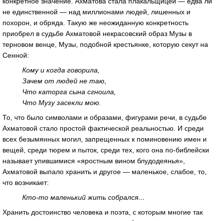
конкретное значение. Ахматова стала плакальщицей — едва ли
не единственной — над миллионами людей, лишенных и
похорон, и обряда. Такую же неожиданную конкретность
приобрел в судьбе Ахматовой некрасовский образ Музы в
терновом венце, Музы, подобной крестьянке, которую секут на
Сенной:
Кому и когда говорила,
Зачем от людей не таю,
Что каторга сына сгноила,
Что Музу засекли мою.
То, что было символами и образами, фигурами речи, в судьбе
Ахматовой стало простой фактической реальностью. И среди
всех безымянных могил, запрещенных к поминовению имен и
вещей, среди тюрем и пыток, среди тех, кого она по-библейски
называет упившимися «яростным вином блудодеянья»,
Ахматовой выпало хранить и другое — маленькое, слабое, то,
что возникает:
Кто-то маленький жить собрался…
Хранить достоинство человека и поэта, с которым многие так