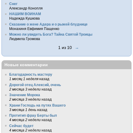
Снег
Александр Конопля
НАШИМ ВОИНАМ
Надежда Кушкова
Сказание о жене Адера и о рыжей блуднице
Монахиня Евфимия Пащенко
Можно ли увидеть Бога? Тайна Святой Троицы
Людмила Громова
1 из 10
→
Новые комментарии
Благодарность мастеру
1 месяц 1 неделя
назад
Дорогой отец Алексий, очень
2 месяца 3 недели
назад
Значение Морока
2 месяца 3 недели
назад
Храни Господь на путях Вашего
3 месяца 1 день
назад
Протитип фрау Берты был
4 месяца 2 недели
назад
Сейчас будет
4 месяца 2 недели
назад