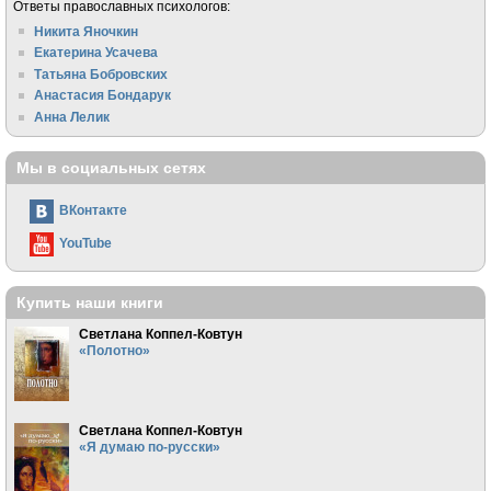
Ответы православных психологов:
Никита Яночкин
Екатерина Усачева
Татьяна Бобровских
Анастасия Бондарук
Анна Лелик
Мы в социальных сетях
ВКонтакте
YouTube
Купить наши книги
Светлана Коппел-Ковтун
«Полотно»
Светлана Коппел-Ковтун
«Я думаю по-русски»