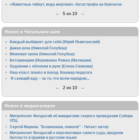
«Животные гибнут, вода мертвая». Катастрофа на Камчатке
←
5 из 10
→
Новое в Читальном зале
Каждый выбирает для себя (Юрий Левитанский)
Дикая роза (Николай Голубош)
Межевая тропа (Николай Голубош)
Ветеринария (Иеромонах Роман (Матюшин)
Художник с яблоком в руке (Елена Самкова)
Наш класс пошёл в поход. Кошмар педагога
Я санкций жду – за то, что всем народом...
←
2 из 10
→
Новое в медиагалерее
Митрополит Феодосий об инициативе скорого проведения Собора
УПЦ
Сергей Марнов. "Блаженная, помоги!" - Читает автор
Митрополит Феодосий о перспективах своего суда, вредном
балласте в Церкви и русском языке