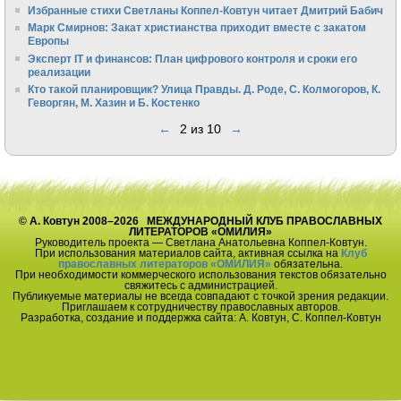
Избранные стихи Светланы Коппел-Ковтун читает Дмитрий Бабич
Марк Смирнов: Закат христианства приходит вместе с закатом
Европы
Эксперт IT и финансов: План цифрового контроля и сроки его
реализации
Кто такой планировщик? Улица Правды. Д. Роде, С. Колмогоров, К.
Геворгян, М. Хазин и Б. Костенко
←
2 из 10
→
© А. Ковтун 2008–2026 МЕЖДУНАРОДНЫЙ КЛУБ ПРАВОСЛАВНЫХ
ЛИТЕРАТОРОВ «ОМИЛИЯ»
Руководитель проекта — Светлана Анатольевна Коппел-Ковтун.
При использования материалов сайта, активная ссылка на
Клуб
православных литераторов «ОМИЛИЯ»
обязательна.
При необходимости коммерческого использования текстов обязательно
свяжитесь с администрацией.
Публикуемые материалы не всегда совпадают с точкой зрения редакции.
Приглашаем к сотрудничеству православных авторов.
Разработка, создание и поддержка сайта: А. Ковтун, С. Коппел-Ковтун