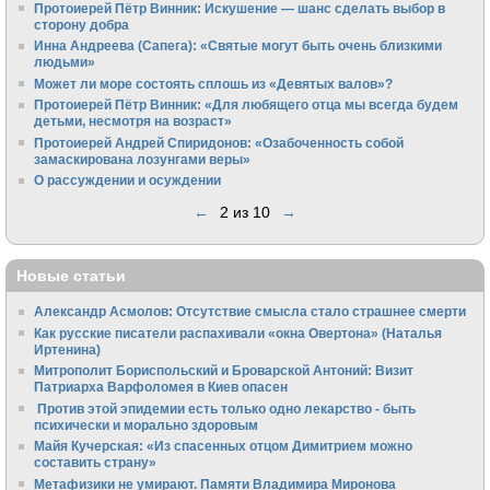
Протоиерей Пётр Винник: Искушение — шанс сделать выбор в
сторону добра
Инна Андреева (Сапега): «Святые могут быть очень близкими
людьми»
Может ли море состоять сплошь из «Девятых валов»?
Протоиерей Пётр Винник: «Для любящего отца мы всегда будем
детьми, несмотря на возраст»
Протоиерей Андрей Спиридонов: «Озабоченность собой
замаскирована лозунгами веры»
О рассуждении и осуждении
←
2 из 10
→
Новые статьи
Александр Асмолов: Отсутствие смысла стало страшнее смерти
Как русские писатели распахивали «окна Овертона» (Наталья
Иртенина)
Митрополит Бориспольский и Броварской Антоний: Визит
Патриарха Варфоломея в Киев опасен
Против этой эпидемии есть только одно лекарство - быть
психически и морально здоровым
Майя Кучерская: «Из спасенных отцом Димитрием можно
составить страну»
Метафизики не умирают. Памяти Владимира Миронова