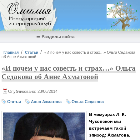
Перейти к основному содержанию
Омилия
Международный
литературный клуб
☰ Разделы сайта
Вы здесь
Главная
Статьи
«И почем у нас совесть и страх…» Ольга Седакова
об Анне Ахматовой
«И почем у нас совесть и страх…» Ольга
Седакова об Анне Ахматовой
Опубликовано: 23/06/2014
Статьи
Анна Ахматова
Ольга Седакова
В мемуарах Л. К.
Чуковской мы
встречаем такой
эпизод: Ахматова,