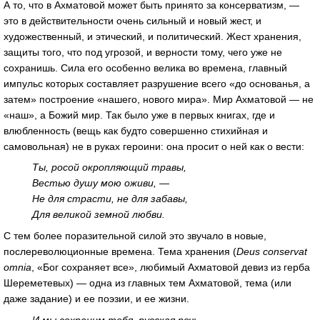
А то, что в Ахматовой может быть принято за консерватизм, —
это в действительности очень сильный и новый жест, и
художественный, и этический, и политический. Жест хранения,
защиты того, что под угрозой, и верности тому, чего уже не
сохранишь. Сила его особенно велика во времена, главный
импульс которых составляет разрушение всего «до основанья, а
затем» построение «нашего, нового мира». Мир Ахматовой — не
«наш», а Божий мир. Так было уже в первых книгах, где и
влюбленность (вещь как будто совершенно стихийная и
самовольная) не в руках героини: она просит о ней как о вести:
Ты, росой окропляющий травы,
Вестью душу мою оживи, —
Не для страсти, не для забавы,
Для великой земной любви.
С тем более поразительной силой это звучало в новые,
послереволюционные времена. Тема хранения (
Deus conservat
omnia
, «Бог сохраняет все», любимый Ахматовой девиз из герба
Шереметевых) — одна из главных тем Ахматовой, тема (или
даже задание) и ее поэзии, и ее жизни.