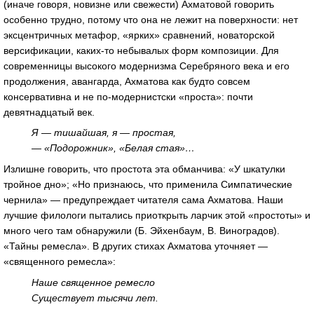
(иначе говоря, новизне или свежести) Ахматовой говорить
особенно трудно, потому что она не лежит на поверхности: нет
эксцентричных метафор, «ярких» сравнений, новаторской
версификации, каких-то небывалых форм композиции. Для
современницы высокого модернизма Серебряного века и его
продолжения, авангарда, Ахматова как будто совсем
консервативна и не по-модернистски «проста»: почти
девятнадцатый век.
Я — тишайшая, я — простая,
— «Подорожник», «Белая стая»…
Излишне говорить, что простота эта обманчива: «У шкатулки
тройное дно»; «Но признаюсь, что применила Симпатические
чернила» — предупреждает читателя сама Ахматова. Наши
лучшие филологи пытались приоткрыть ларчик этой «простоты» и
много чего там обнаружили (Б. Эйхенбаум, В. Виноградов).
«Тайны ремесла». В других стихах Ахматова уточняет —
«священного ремесла»:
Наше священное ремесло
Существует тысячи лет.