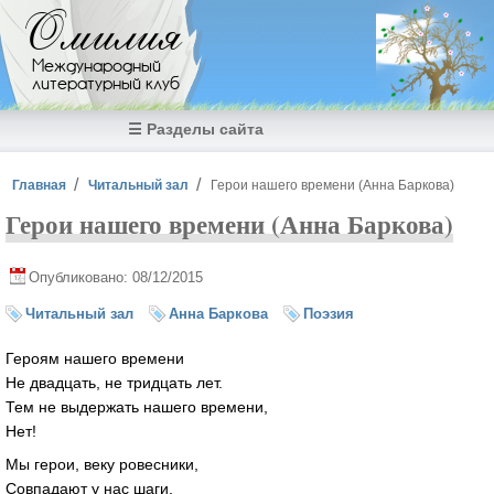
Перейти к основному содержанию
Омилия
Международный
литературный клуб
☰ Разделы сайта
Вы здесь
Главная
Читальный зал
Герои нашего времени (Анна Баркова)
Герои нашего времени (Анна Баркова)
Опубликовано: 08/12/2015
Читальный зал
Анна Баркова
Поэзия
Героям нашего времени
Не двадцать, не тридцать лет.
Тем не выдержать нашего времени,
Нет!
Мы герои, веку ровесники,
Совпадают у нас шаги.