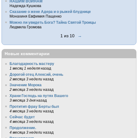
НАШИМ ВОИНАМ
Надежда Кушкова
Сказание о жене Адера и о рыжей блуднице
Монахиня Евфимия Пащенко
Можно ли увидеть Бога? Тайна Святой Троицы
Людмила Громова
1 из 10
→
Новые комментарии
Благодарность мастеру
1 месяц 1 неделя
назад
Дорогой отец Алексий, очень
2 месяца 3 недели
назад
Значение Морока
2 месяца 3 недели
назад
Храни Господь на путях Вашего
3 месяца 3 дня
назад
Протитип фрау Берты был
4 месяца 3 недели
назад
Сейчас будет
4 месяца 3 недели
назад
Продолжение.
4 месяца 3 недели
назад