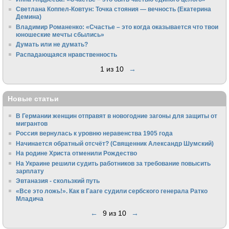
Светлана Коппел-Ковтун: Точка стояния — вечность (Екатерина
Демина)
Владимир Романенко: «Счастье – это когда оказывается что твои
юношеские мечты сбылись»
Думать или не думать?
Распадающаяся нравственность
1 из 10
→
Новые статьи
В Германии женщин отправят в новогодние загоны для защиты от
мигрантов
Россия вернулась к уровню неравенства 1905 года
Начинается обратный отсчёт? (Священник Александр Шумский)
На родине Христа отменили Рождество
На Украине решили судить работников за требование повысить
зарплату
Эвтаназия - скользкий путь
«Все это ложь!». Как в Гааге судили сербского генерала Ратко
Младича
←
9 из 10
→