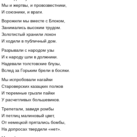
Мы и жертвы, и провозвестники,
И союзники, и враги.
Ворожили мы вместе с Блоком,
Занимались высоким трудом.
Золотистый хранили локон
И ходили в публичный дом.
Разрывали с народом узы
И к народу шли в должники.
Надевали толстовские блузы,
Вслед за Горьким брели в босяки.
Мы испробовали нагайки
Староверских казацких полков
И тюремные грызли пайки
У расчетливых большевиков.
Трепетали, завидя ромбы
И петлиц малиновый цвет,
От немецкой прятались бомбы,
На допросах твердили «нет».