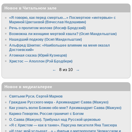
Новое в Читальном зале
«Я говорю, как перед смертью…» Посмертное «интервью» с
Мариной Цветаевой (Вячеслав Недошивин)
Речь о пролитом молоке (Иосиф Бродский)
Возможна ли женщине мертвой хвала? (Осип Мандельштам)
Нашедший подкову (Осип Мандельштам)
Альфред Шнитке: «Наибольшее влияние на меня оказал
Достоевский»
Атомная сказка (Юрий Кузнецов)
Христос — Аполлон (Рэй Брэдбери)
←
8 из 10
→
Новое в медиагалерее
Святыни Руси. Сергей Марнов
Граждане Русского мира - Архимандрит Савва (Мажуко)
Как узнать волю Божию обо мне? Архимандрит Савва (Мажуко)
Каринэ Геворгян. Россия граничит с Богом
О. Савва (Мажуко). Трибунал над Русской церковью
«Я с Христом — как в танке». Парсуна писателя Яна Таксюра
«И глас мой услышат…» – фильм о митрополите Черкасском и