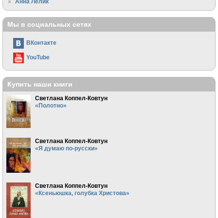
Анна Лелик
Мы в социальных сетях
ВКонтакте
YouTube
Купить наши книги
Светлана Коппел-Ковтун
«Полотно»
Светлана Коппел-Ковтун
«Я думаю по-русски»
Светлана Коппел-Ковтун
«Ксеньюшка, голубка Христова»