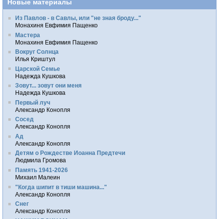
Новые материалы
Из Павлов - в Савлы, или "не зная броду..."
Монахиня Евфимия Пащенко
Мастера
Монахиня Евфимия Пащенко
Вокруг Солнца
Илья Криштул
Царской Семье
Надежда Кушкова
Зовут... зовут они меня
Надежда Кушкова
Первый луч
Александр Конопля
Сосед
Александр Конопля
Ад
Александр Конопля
Детям о Рождестве Иоанна Предтечи
Людмила Громова
Память 1941-2026
Михаил Малеин
"Когда шипит в тиши машина..."
Александр Конопля
Снег
Александр Конопля