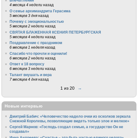
Впечатления
4 месяца 4 недели
назад
О семье архимандрита Герасима
5 месяцев 3 дня
назад
Почему с эмоциональностью
5 месяцев 2 недели
назад
СВЯТАЯ БЛАЖЕННАЯ КСЕНИЯ ПЕТЕРБУРГСКАЯ
5 месяцев 4 недели
назад
Поздравление с праздником
6 месяцев 1 неделя
назад
Спасибо что прочли и оценили!
6 месяцев 2 недели
назад
Ответ к 18 вопросу
6 месяцев 3 недели
назад
Талант внушать и вера
7 месяцев 4 дня
назад
1 из 20
→
Новые интервью
Дмитрий Бабич: «Человечество надело очки из осколков зеркала
Снежной Королевы, позволяющие видеть только злое и мелкое»
Сергей Марнов: «Господь создал семью, а государство Он не
создавал»
Инна Андреева: «Счастье – это быть частью единого целого»