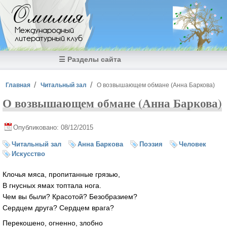
Перейти к основному содержанию
Омилия
Международный
литературный клуб
☰ Разделы сайта
Вы здесь
Главная
Читальный зал
О возвышающем обмане (Анна Баркова)
О возвышающем обмане (Анна Баркова)
Опубликовано: 08/12/2015
Читальный зал
Анна Баркова
Поэзия
Человек
Искусство
Клочья мяса, пропитанные грязью,
В гнусных ямах топтала нога.
Чем вы были? Красотой? Безобразием?
Сердцем друга? Сердцем врага?
Перекошено, огненно, злобно