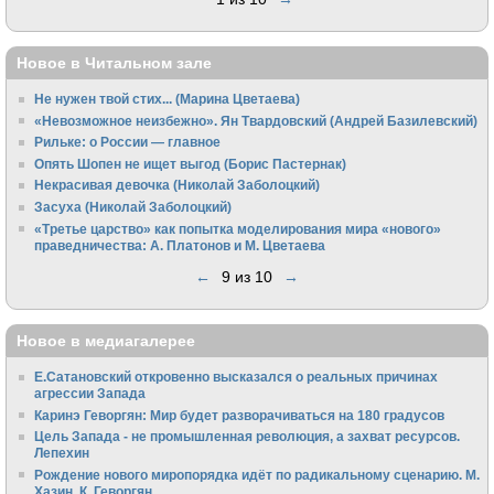
Новое в Читальном зале
Не нужен твой стих... (Марина Цветаева)
«Невозможное неизбежно». Ян Твардовский (Андрей Базилевский)
Рильке: о России — главное
Опять Шопен не ищет выгод (Борис Пастернак)
Некрасивая девочка (Николай Заболоцкий)
Засуха (Николай Заболоцкий)
«Третье царство» как попытка моделирования мира «нового»
праведничества: А. Платонов и М. Цветаева
←
9 из 10
→
Новое в медиагалерее
Е.Сатановский откровенно высказался о реальных причинах
агрессии Запада
Каринэ Геворгян: Мир будет разворачиваться на 180 градусов
Цель Запада - не промышленная революция, а захват ресурсов.
Лепехин
Рождение нового миропорядка идёт по радикальному сценарию. М.
Хазин, К. Геворгян