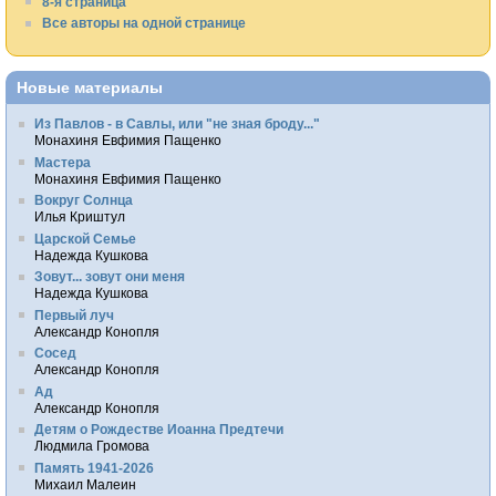
8-я страница
Все авторы на одной странице
Новые материалы
Из Павлов - в Савлы, или "не зная броду..."
Монахиня Евфимия Пащенко
Мастера
Монахиня Евфимия Пащенко
Вокруг Солнца
Илья Криштул
Царской Семье
Надежда Кушкова
Зовут... зовут они меня
Надежда Кушкова
Первый луч
Александр Конопля
Сосед
Александр Конопля
Ад
Александр Конопля
Детям о Рождестве Иоанна Предтечи
Людмила Громова
Память 1941-2026
Михаил Малеин