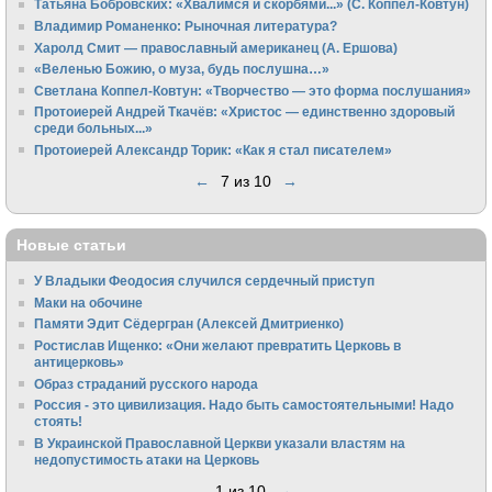
Татьяна Бобровских: «Хвалимся и скорбями...» (С. Коппел-Ковтун)
Владимир Романенко: Рыночная литература?
Харолд Смит — православный американец (А. Ершова)
«Веленью Божию, о муза, будь послушна…»
Светлана Коппел-Ковтун: «Творчество — это форма послушания»
Протоиерей Андрей Ткачёв: «Христос — единственно здоровый
среди больных...»
Протоиерей Александр Торик: «Как я стал писателем»
←
7 из 10
→
Новые статьи
У Владыки Феодосия случился сердечный приступ
Маки на обочине
Памяти Эдит Сёдергран (Алексей Дмитриенко)
Ростислав Ищенко: «Они желают превратить Церковь в
антицерковь»
Образ страданий русского народа
Россия - это цивилизация. Надо быть самостоятельными! Надо
стоять!
В Украинской Православной Церкви указали властям на
недопустимость атаки на Церковь
1 из 10
→