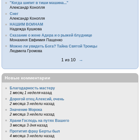
"Когда шипит в тиши машина..."
Александр Конопля
Снег
Александр Конопля
НАШИМ ВОИНАМ
Надежда Кушкова
Сказание о жене Адера и о рыжей блуднице
Монахиня Евфимия Пащенко
Можно ли увидеть Бога? Тайна Святой Троицы
Людмила Громова
1 из 10
→
Новые комментарии
Благодарность мастеру
1 месяц 1 неделя
назад
Дорогой отец Алексий, очень
2 месяца 3 недели
назад
Значение Морока
2 месяца 3 недели
назад
Храни Господь на путях Вашего
3 месяца 3 дня
назад
Протитип фрау Берты был
4 месяца 3 недели
назад