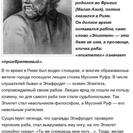
родился во Фригии
(Малая Азия), потом
оказался в Риме.
Он долгое время
оставался рабом, само
слово «Эпиктет» — это
даже не имя, а прозвище,
кличка раба:
«эпиктетос» означает
«приобретенный».
В то время в Риме был моден стоицизм, и многие образованные
жители города посещали лекции стоика Мусония Руфа. В числе
слушателей бывал и Эпафродит — хозяин Эпиктета,
сопровождаемый своим рабом. Лекции вряд ли пошли на пользу
хозяину, но для самого раба они стали судьбоносными. Так
Эпиктет стал
невольником-философом
, а Мусоний Руф — его
невольным учителем.
Существует легенда, что однажды Эпафродит, проверяя
терпение раба, стал выкручивать ему ногу, на что Эпиктет
спокойно сказал: «Ты же сломаешь мне ногу…». Тогда, желая