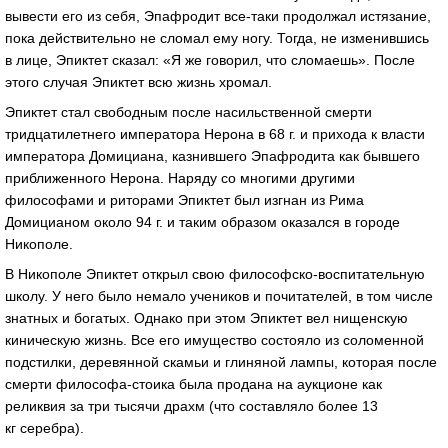
вывести его из себя, Эпафродит
все-таки
продолжал истязание,
пока действительно не сломал ему ногу. Тогда, не изменившись
в лице, Эпиктет сказал: «Я же говорил, что сломаешь». После
этого случая Эпиктет всю жизнь хромал.
Эпиктет стал свободным после насильственной смерти
тридцатилетнего императора Нерона в 68 г. и прихода к власти
императора Домициана, казнившего Эпафродита как бывшего
приближенного Нерона. Наряду со многими другими
философами и риторами Эпиктет был изгнан из Рима
Домицианом около 94 г. и таким образом оказался в городе
Никополе.
В Никополе Эпиктет открыл свою
философско-воспитательную
школу. У него было немало учеников и почитателей, в том числе
знатных и богатых. Однако при этом Эпиктет вел нищенскую
киническую жизнь. Все его имущество состояло из соломенной
подстилки, деревянной скамьи и глиняной лампы, которая после
смерти
философа-стоика
была продана на аукционе как
реликвия за три тысячи драхм (что составляло более 13
кг серебра).