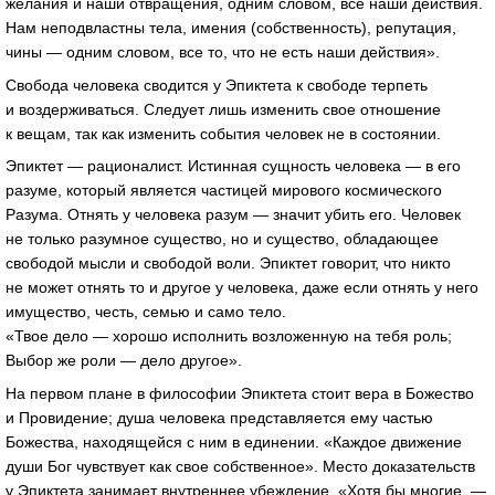
желания и наши отвращения, одним словом, все наши действия.
Нам неподвластны тела, имения (собственность), репутация,
чины — одним словом, все то, что не есть наши действия».
Свобода человека сводится у Эпиктета к свободе терпеть
и воздерживаться. Следует лишь изменить свое отношение
к вещам, так как изменить события человек не в состоянии.
Эпиктет — рационалист. Истинная сущность человека — в его
разуме, который является частицей мирового космического
Разума. Отнять у человека разум — значит убить его. Человек
не только разумное существо, но и существо, обладающее
свободой мысли и свободой воли. Эпиктет говорит, что никто
не может отнять то и другое у человека, даже если отнять у него
имущество, честь, семью и само тело.
«Твое дело — хорошо исполнить возложенную на тебя роль;
Выбор же роли — дело другое».
На первом плане в философии Эпиктета стоит вера в Божество
и Провидение; душа человека представляется ему частью
Божества, находящейся с ним в единении. «Каждое движение
души Бог чувствует как свое собственное». Место доказательств
у Эпиктета занимает внутреннее убеждение. «Хотя бы многие, —