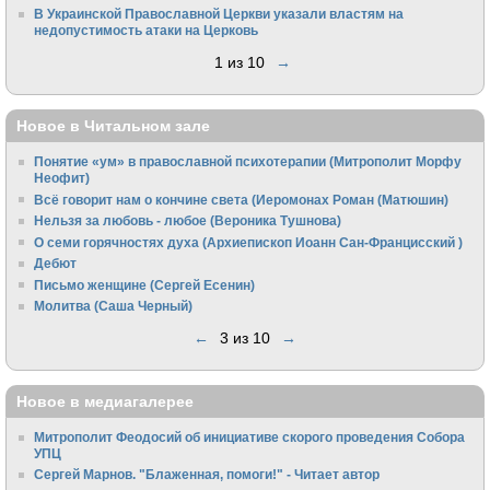
В Украинской Православной Церкви указали властям на
недопустимость атаки на Церковь
1 из 10
→
Новое в Читальном зале
Понятие «ум» в православной психотерапии (Митрополит Морфу
Неофит)
Всё говорит нам о кончине света (Иеромонах Роман (Матюшин)
Нельзя за любовь - любое (Вероника Тушнова)
О семи горячностях духа (Архиепископ Иоанн Сан-Францисский )
Дебют
Письмо женщине (Сергей Есенин)
Молитва (Саша Черный)
←
3 из 10
→
Новое в медиагалерее
Митрополит Феодосий об инициативе скорого проведения Собора
УПЦ
Сергей Марнов. "Блаженная, помоги!" - Читает автор