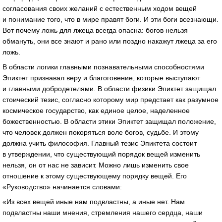
согласования своих желаний с естественным ходом вещей
и понимание того, что в мире правят боги. И эти боги всезнающи.
Вот почему ложь для лжеца всегда опасна: богов нельзя
обмануть, они все знают и рано или поздно накажут лжеца за его
ложь.
В области логики главными познавательными способностями
Эпиктет признавал веру и благоговение, которые выступают
и главными добродетелями. В области физики Эпиктет защищал
стоический тезис, согласно которому мир предстает как разумное
космическое государство, как единое целое, наделенное
божественностью. В области этики Эпиктет защищал положение,
что человек должен покоряться воле богов, судьбе. И этому
должна учить философия. Главный тезис Эпиктета состоит
в утверждении, что существующий порядок вещей изменить
нельзя, он от нас не зависит. Можно лишь изменить свое
отношение к этому существующему порядку вещей. Его
«Руководство» начинается словами:
«Из всех вещей иные нам подвластны, а иные нет. Нам
подвластны наши мнения, стремления нашего сердца, наши