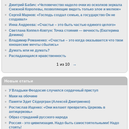
Дмитрий Бабич: «Человечество надело очки из осколков зеркала
Снежной Королевы, позволяющие видеть только злое и мелкое»
Сергей Марнов: «Господь создал семью, а государство Он не
создавал»
Инна Андреева: «Счастье – это быть частью единого целого»
Светлана Коппел-Ковтун: Точка стояния — вечность (Екатерина
Демина)
Владимир Романенко: «Счастье – это когда оказывается что твои
юношеские мечты сбылись»
Думать или не думать?
Распадающаяся нравственность
1 из 10
→
Новые статьи
У Владыки Феодосия случился сердечный приступ
Маки на обочине
Памяти Эдит Сёдергран (Алексей Дмитриенко)
Ростислав Ищенко: «Они желают превратить Церковь в
антицерковь»
Образ страданий русского народа
Россия - это цивилизация. Надо быть самостоятельными! Надо
стоять!