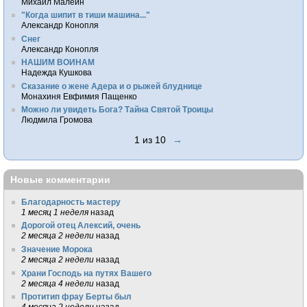
Михаил Малеин
"Когда шипит в тиши машина..."
Александр Конопля
Снег
Александр Конопля
НАШИМ ВОИНАМ
Надежда Кушкова
Сказание о жене Адера и о рыжей блуднице
Монахиня Евфимия Пащенко
Можно ли увидеть Бога? Тайна Святой Троицы
Людмила Громова
1 из 10
→
Новые комментарии
Благодарность мастеру
1 месяц 1 неделя
назад
Дорогой отец Алексий, очень
2 месяца 2 недели
назад
Значение Морока
2 месяца 2 недели
назад
Храни Господь на путях Вашего
2 месяца 4 недели
назад
Протитип фрау Берты был
4 месяца 2 недели
назад