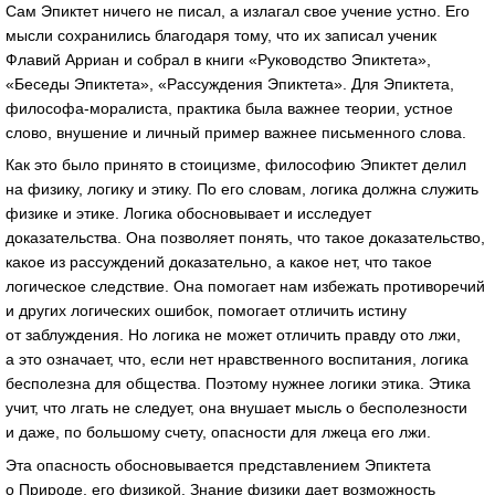
Сам Эпиктет ничего не писал, а излагал свое учение устно. Его
мысли сохранились благодаря тому, что их записал ученик
Флавий Арриан и собрал в книги «Руководство Эпиктета»,
«Беседы Эпиктета», «Рассуждения Эпиктета». Для Эпиктета,
философа-моралиста
, практика была важнее теории, устное
слово, внушение и личный пример важнее письменного слова.
Как это было принято в стоицизме, философию Эпиктет делил
на физику, логику и этику. По его словам, логика должна служить
физике и этике. Логика обосновывает и исследует
доказательства. Она позволяет понять, чтo такое доказательство,
какое из рассуждений доказательно, а какое нет, что такое
логическое следствие. Она помогает нам избежать противоречий
и других логических ошибок, помогает отличить истину
от заблуждения. Но логика не может отличить правду ото лжи,
а это означает, что, если нет нравственного воспитания, логика
бесполезна для общества. Поэтому нужнее логики этика. Этика
учит, что лгать не следует, она внушает мысль о бесполезности
и даже, по большому счету, опасности для лжеца его лжи.
Эта опасность обосновывается представлением Эпиктета
о Природе, его физикой. Знание физики дает возможность