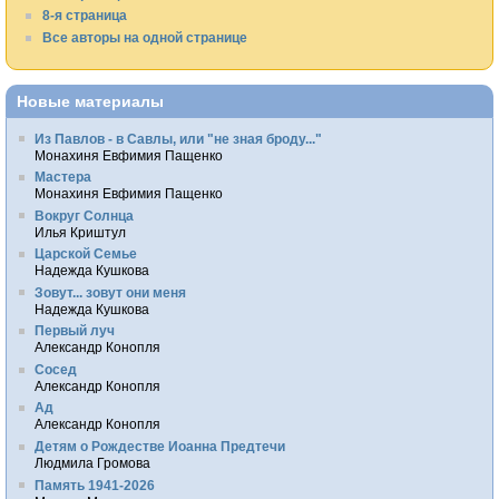
8-я страница
Все авторы на одной странице
Новые материалы
Из Павлов - в Савлы, или "не зная броду..."
Монахиня Евфимия Пащенко
Мастера
Монахиня Евфимия Пащенко
Вокруг Солнца
Илья Криштул
Царской Семье
Надежда Кушкова
Зовут... зовут они меня
Надежда Кушкова
Первый луч
Александр Конопля
Сосед
Александр Конопля
Ад
Александр Конопля
Детям о Рождестве Иоанна Предтечи
Людмила Громова
Память 1941-2026