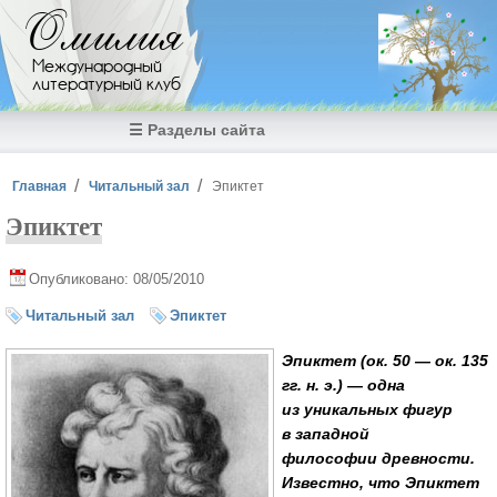
Перейти к основному содержанию
Омилия
Международный
литературный клуб
☰ Разделы сайта
Вы здесь
Главная
Читальный зал
Эпиктет
Эпиктет
Опубликовано: 08/05/2010
Читальный зал
Эпиктет
Эпиктет (ок. 50 — ок. 135
гг. н. э.
) — одна
из уникальных фигур
в западной
философии древности.
Известно, что Эпиктет