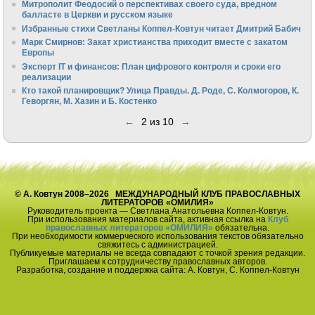
Митрополит Феодосий о перспективах своего суда, вредном
балласте в Церкви и русском языке
Избранные стихи Светланы Коппел-Ковтун читает Дмитрий Бабич
Марк Смирнов: Закат христианства приходит вместе с закатом
Европы
Эксперт IT и финансов: План цифрового контроля и сроки его
реализации
Кто такой планировщик? Улица Правды. Д. Роде, С. Колмогоров, К.
Геворгян, М. Хазин и Б. Костенко
←
2 из 10
→
© А. Ковтун 2008–2026 МЕЖДУНАРОДНЫЙ КЛУБ ПРАВОСЛАВНЫХ
ЛИТЕРАТОРОВ «ОМИЛИЯ»
Руководитель проекта — Светлана Анатольевна Коппел-Ковтун.
При использования материалов сайта, активная ссылка на
Клуб
православных литераторов «ОМИЛИЯ»
обязательна.
При необходимости коммерческого использования текстов обязательно
свяжитесь с администрацией.
Публикуемые материалы не всегда совпадают с точкой зрения редакции.
Приглашаем к сотрудничеству православных авторов.
Разработка, создание и поддержка сайта: А. Ковтун, С. Коппел-Ковтун