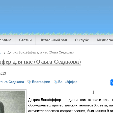
тервью
Статьи
Читальный зал
О клубе
Медиага
ал
Дитрих Бонхёффер для нас (Ольга Седакова)
фер для нас (Ольга Седакова)
2013
льга Седакова
Биографии
Бонхёффер
1
Дитрих Бонхёффер — один из самых значительны
обсуждаемых протестантских теологов ХХ века, па
антигитлеровского сопротивления, был казнен 9 а