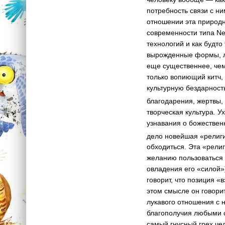
потребность связи с ни
отношении эта природн
современности типа Ne
технологий и как будт
вырожденные формы, л
еще существеннее, чем
только вопиющий китч, 
культурную бездарность
благодарения, жертвы,
творческая культура. У
узнавания о божествен
дело новейшая «религи
обходиться. Эта «религ
желанию пользоваться 
овладения его «силой»
говорит, что позиция «
этом смысле он говорит
лукавого отношения с 
благополучия любыми с
самый гнусный грех че