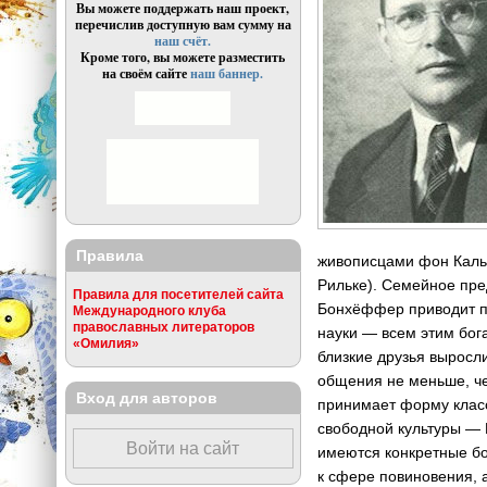
Вы можете поддержать наш проект,
перечислив доступную вам сумму на
наш счёт.
Кроме того, вы можете разместить
на своём сайте
наш баннер.
Правила
живописцами фон Кальк
Рильке). Семейное пре
Правила для посетителей сайта
Бонхёффер приводит по
Международного клуба
православных литераторов
науки — всем этим бо
«Омилия»
близкие друзья выросл
общения не меньше, че
Вход для авторов
принимает форму класс
свободной культуры — 
Войти на сайт
имеются конкретные бо
к сфере повиновения, 