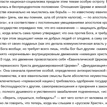
власти национал-социализма придали этим темам особую остроту. 
алась в беспрецедентном положении. Отношения Церкви и земной в
стве изначально не мыслились как борьба — по известному евангел
ево» (речь, как мы помним, шла об уплате налогов), — по апостол
 Бога», и в соответствии с постоянными увещеваниями апостолов х
 государство оправдано тем, что его назначение — защищать добры
е, когда власть сама прямо утверждает, что она против Бога, и треб
 и при этом защищает никак не добрых людей от злодеев, а саму с
тво от своих подданых (как это делала коммунистическая власть у
в Бога вообще, но требует всего лишь, чтобы Бог был другим: скаж
нято «коричневым» внутрицерковным движением «немецких христи
3 года, это движение провозгласило себя «Евангелической Церков
5
«германского Христа деиудаизированной Церкви»
. «Деиудаизация»
. Она означала принятие особой, определенно антихристианской 
 блаженства, и все евангельские смыслы были абсолютно неуместны
сключительно «германской нации») требовалось одобрение государ
 беспощадности к другим, самопревозношения и презрения к законн
 полного душевного и умственного закабаления подчиненных, «ис
6
. «Верить, слушаться, побеждать»
— вот чего хотел от человека э
но ли говорить, что теперь, когда мы слышим о «русском Христе»,