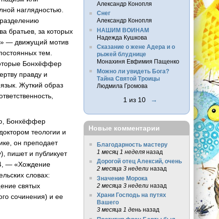
Александр Конопля
лной наглядностью.
Снег
 (разделению
Александр Конопля
НАШИМ ВОИНАМ
ва братьев, за которых
Надежда Кушкова
их» — движущий мотив
Сказание о жене Адера и о
 постоянных тем.
рыжей блуднице
Монахиня Евфимия Пащенко
 которые Бонхёффер
Можно ли увидеть Бога?
ертву правду и
Тайна Святой Троицы
 язык. Жуткий образ
Людмила Громова
ответственность,
1 из 10
→
ию, Бонхёффер
Новые комментарии
 доктором теологии и
ике, он преподает
Благодарность мастеру
1 месяц 1 неделя
назад
), пишет и публикует
Дорогой отец Алексий, очень
34, — «Хождение
2 месяца 3 недели
назад
ельских словах:
Значение Морока
щение святых
2 месяца 3 недели
назад
Храни Господь на путях
го сочинения) и ее
Вашего
3 месяца 1 день
назад