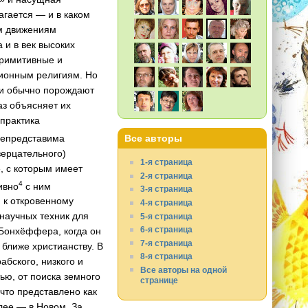
агается — и в каком
ым движениям
 и в век высоких
примитивные и
ционным религиям. Но
ии обычно порождают
аз объясняет их
 практика
епредставима
Все авторы
зерцательного)
1-я страница
, с которым имеет
2-я страница
4
ивно
с ним
3-я страница
, к откровенному
4-я страница
научных техник для
5-я страница
6-я страница
 Бонхёффера, когда он
7-я страница
 ближе христианству. В
8-я страница
абского, низкого и
Все авторы на одной
ю, от поиска земного
странице
что представлено как
лее — в Новом. За