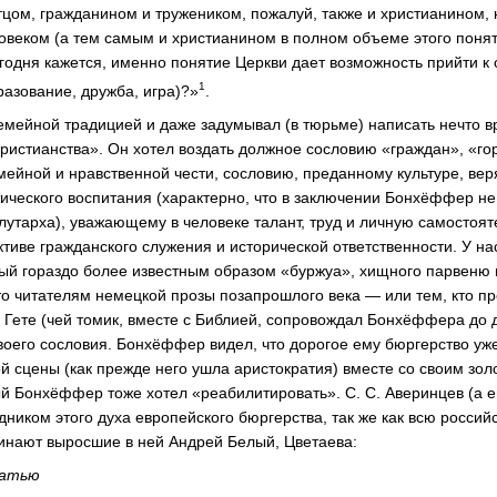
цом, гражданином и тружеником, пожалуй, также и христианином, 
веком (а тем самым и христианином в полном объеме этого понят
егодня кажется, именно понятие Церкви дает возможность прийти 
1
разование, дружба, игра)?»
.
мейной традицией и даже задумывал (в тюрьме) написать нечто 
христианства». Он хотел воздать должное сословию «граждан», «г
ейной и нравственной чести, сословию, преданному культуре, вер
тического воспитания (характерно, что в заключении Бонхёффер не
тарха), уважающему в человеке талант, труд и личную самостоят
тиве гражданского служения и исторической ответственности. У на
ый гораздо более известным образом «буржуа», хищного парвеню в
то читателям немецкой прозы позапрошлого века — или тем, кто пре
к Гете (чей томик, вместе с Библией, сопровождал Бонхёффера до 
оего сословия. Бонхёффер видел, что дорогое ему бюргерство уже 
кой сцены (как прежде него ушла аристократия) вместе со своим зо
й Бонхёффер тоже хотел «реабилитировать». С. С. Аверинцев (а е
дником этого духа европейского бюргерства, так же как всю росс
минают выросшие в ней Андрей Белый, Цветаева:
татью