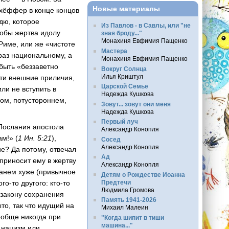
Новые материалы
нхёффер в конце концов
ждю, которое
Из Павлов - в Савлы, или "не
тобы жертва идолу
зная броду..."
Монахиня Евфимия Пащенко
Риме, или же «чистоте
Мастера
раз национальному, а
Монахиня Евфимия Пащенко
 быть «беззаветно
Вокруг Солнца
Илья Криштул
сти внешние приличия,
Царской Семье
ли не вступить в
Надежда Кушкова
ом, потустороннем,
Зовут... зовут они меня
Надежда Кушкова
Первый луч
Послания апостола
Александр Конопля
м!» (
1 Ин. 5:21
),
Сосед
Александр Конопля
е? Да потому, отвечал
Ад
 приносит ему в жертву
Александр Конопля
станем хуже (привычное
Детям о Рождестве Иоанна
Предтечи
го-то другого: кто-то
Людмила Громова
 закону сохранения
Память 1941-2026
то, так что идущий на
Михаил Малеин
ообще никогда при
"Когда шипит в тиши
машина..."
й нацизм или