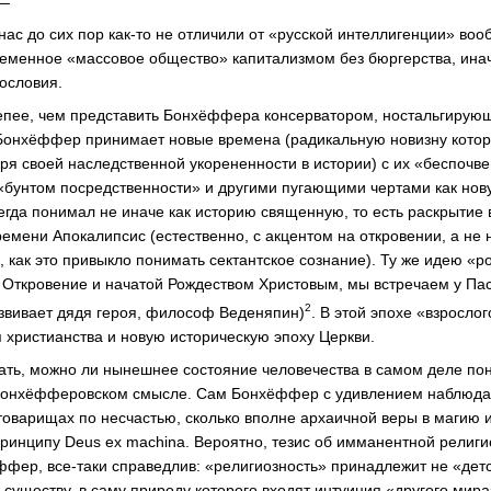
 —
нас до сих пор как-то не отличили от «русской интеллигенции» воо
ременное «массовое общество» капитализмом без бюргерства, инач
сословия.
лепее, чем представить Бонхёффера консерватором, ностальгирую
Бонхёффер принимает новые времена (радикальную новизну которы
ря своей наследственной укорененности в истории) с их «беспочв
«бунтом посредственности» и другими пугающими чертами как нов
сегда понимал не иначе как историю священную, то есть раскрытие 
емени Апокалипсис (естественно, с акцентом на откровении, а не н
 как это привыкло понимать сектантское сознание). Ту же идею «р
Откровение и начатой Рождеством Христовым, мы встречаем у Пас
2
звивает дядя героя, философ Веденяпин)
. В этой эпохе «взросло
я христианства и новую историческую эпоху Церкви.
ать, можно ли нынешнее состояние человечества в самом деле пон
 бонхёфферовском смысле. Сам Бонхёффер с удивлением наблюдал
 товарищах по несчастью, сколько вполне архаичной веры в магию 
принципу Deus ex machina. Вероятно, тезис об имманентной религи
фер, все-таки справедлив: «религиозность» принадлежит не «детс
 существу, в саму природу которого входят интуиция «другого мир