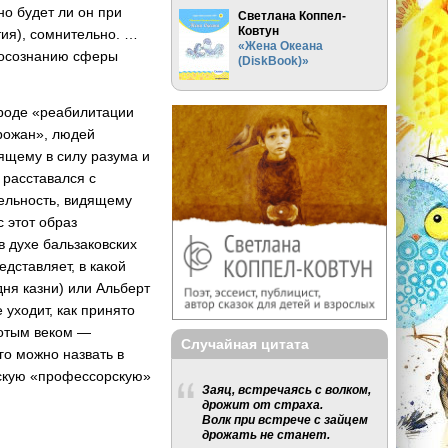
но будет ли он при
Светлана Коппел-
Ковтун
ия), сомнительно. …
«Жена Океана
к осознанию сферы
(DiskBook)»
вроде «реабилитации
орожан», людей
ящему в силу разума и
 расставался с
ельность, видящему
с этот образ
 духе бальзаковских
дставляет, в какой
дня казни) или Альберт
уходит, как принято
лотым веком —
Случайная цитата
го можно назвать в
ийскую «профессорскую»
Заяц, встречаясь с волком,
дрожит от страха.
Волк при встрече с зайцем
дрожать не станет.