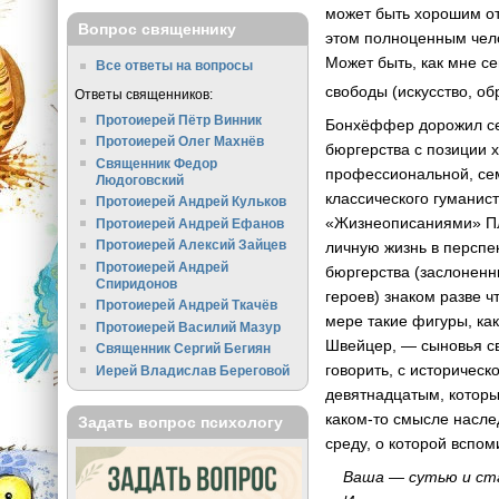
может быть хорошим от
Вопрос священнику
этом полноценным чело
Может быть, как мне с
Все ответы на вопросы
свободы (искусство, об
Ответы священников:
Протоиерей Пётр Винник
Бонхёффер дорожил се
Протоиерей Олег Махнёв
бюргерства с позиции 
Священник Федор
профессиональной, сем
Людоговский
классического гуманис
Протоиерей Андрей Кульков
«Жизнеописаниями» Плу
Протоиерей Андрей Ефанов
Протоиерей Алексий Зайцев
личную жизнь в перспек
Протоиерей Андрей
бюргерства (заслоненн
Спиридонов
героев) знаком разве ч
Протоиерей Андрей Ткачёв
мере такие фигуры, ка
Протоиерей Василий Мазур
Швейцер, — сыновья св
Священник Сергий Бегиян
говорить, с историчес
Иерей Владислав Береговой
девятнадцатым, которы
каком-то смысле насле
Задать вопрос психологу
среду, о которой вспо
Ваша — сутью и с