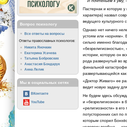
И почтеньем к уму,
Пастернак и которую у 
характера) назвал сов
ведущего культурного 
Вопрос психологу
Однако нет ничего не
Все ответы на вопросы
устоям или «корням». 
Ответы православных психологов:
сильно именно благода
Никита Яночкин
«безрелигиозностью», 
Екатерина Усачева
истории, которую он в
Татьяна Бобровских
рода развернутый во вр
Анастасия Бондарук
финальной катастрофе,
Анна Лелик
развертывающейся как 
«Доктор Живаго» ее ра
Мы в социальных сетях
видит новую задачу дл
ВКонтакте
Не будем здесь обсужд
и «безрелигиозное» в
YouTube
«религиозности» в его
потусторонних сил по 
которым спорил Бонхёф
человеку вообще — как