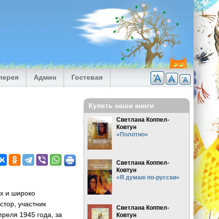
лерея
Админ
Гостевая
Купить наши книги
Светлана Коппел-
Ковтун
«Полотно»
Светлана Коппел-
Ковтун
«Я думаю по-русски»
х и широко
стор, участник
Светлана Коппел-
преля 1945 года, за
Ковтун