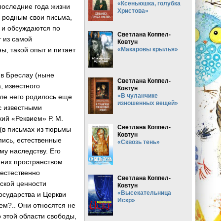
«Ксеньюшка, голубка
последние года жизни
Христова»
и родным свои письма,
 и обсуждаются по
Светлана Коппел-
т из самой
Ковтун
ы, такой опыт и питает
«Макаровы крылья»
в Бреслау (ныне
Светлана Коппел-
 известного
Ковтун
«В чуланчике
сле него родилось еще
изношенных вещей»
с известными
ий «Реквием» Р. М.
Светлана Коппел-
 (в письмах из тюрьмы
Ковтун
пись, естественные
«Сквозь тень»
у наследству. Его
 них пространством
 естественно
Светлана Коппел-
ской ценности
Ковтун
«Высекательница
осударства и Церкви
Искр»
ем?.. Они относятся не
 этой области свободы,