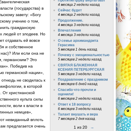
Протитип фрау Берты был
Евангелическая
4 месяца 2 недели
назад
ласти (государства) в
Сейчас будет
ьскому завету: «Богу
4 месяца 2 недели
назад
Продолжение.
ьскому учению о том,
4 месяца 3 недели
назад
ранить гражданскую
Впечатления
х людей от злодеев. Но
4 месяца 3 недели
назад
ует отдавать ей вовсе
О семье архимандрита
Герасима
ебя и собственное
5 месяцев 1 день
назад
 нас)? Или если она не
Почему с эмоциональностью
ем, германским? Это
5 месяцев 2 недели
назад
СВЯТАЯ БЛАЖЕННАЯ
ан». Победив на
КСЕНИЯ ПЕТЕРБУРГСКАЯ
ью германской нации»,
5 месяцев 3 недели
назад
 отнюдь не сводилась к
Поздравление с праздником
6 месяцев 6 дней
назад
мифологии, в которой
Спасибо что прочли и
. От христианской
оценили!
6 месяцев 2 недели
назад
ственного культа силы
Ответ к 18 вопросу
ости, воли к власти в
6 месяцев 3 недели
назад
тинных немцев»,
Талант внушать и вера
7 месяцев 2 дня
назад
тот невиданный вплоть
 нам предлагается очень
1 из 20
→